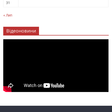
31
« Лип
Відеоновини