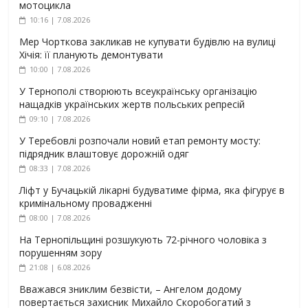
мотоцикла
10:16 | 7.08.2026
Мер Чорткова закликав не купувати будівлю на вулиці
Хічія: її планують демонтувати
10:00 | 7.08.2026
У Тернополі створюють всеукраїнську організацію
нащадків українських жертв польських репресій
09:10 | 7.08.2026
У Теребовлі розпочали новий етап ремонту мосту:
підрядник влаштовує дорожній одяг
08:33 | 7.08.2026
Ліфт у Бучацькій лікарні будуватиме фірма, яка фігурує в
кримінальному провадженні
08:00 | 7.08.2026
На Тернопільщині розшукують 72-річного чоловіка з
порушенням зору
21:08 | 6.08.2026
Вважався зниклим безвісти, – Ангелом додому
повертається захисник Михайло Скоробогатий з