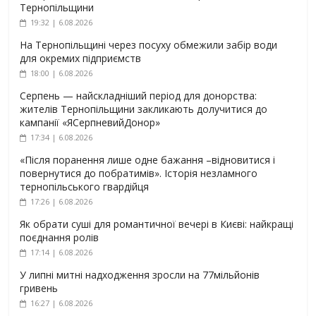
Тернопільщини
19:32 | 6.08.2026
На Тернопільщині через посуху обмежили забір води
для окремих підприємств
18:00 | 6.08.2026
Серпень — найскладніший період для донорства:
жителів Тернопільщини закликають долучитися до
кампанії «ЯСерпневийДонор»
17:34 | 6.08.2026
«Після поранення лише одне бажання –відновитися і
повернутися до побратимів». Історія незламного
тернопільського гвардійця
17:26 | 6.08.2026
Як обрати суші для романтичної вечері в Києві: найкращі
поєднання ролів
17:14 | 6.08.2026
У липні митні надходження зросли на 77мільйонів
гривень
16:27 | 6.08.2026