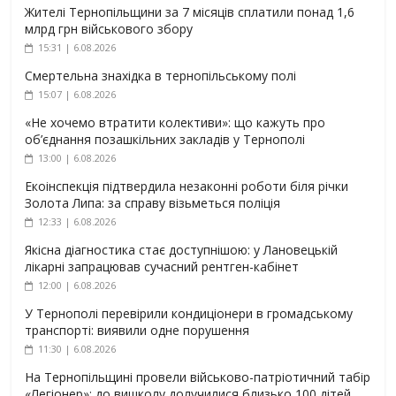
Жителі Тернопільщини за 7 місяців сплатили понад 1,6
млрд грн військового збору
15:31 | 6.08.2026
Смертельна знахідка в тернопільському полі
15:07 | 6.08.2026
«Не хочемо втратити колективи»: що кажуть про
об’єднання позашкільних закладів у Тернополі
13:00 | 6.08.2026
Екоінспекція підтвердила незаконні роботи біля річки
Золота Липа: за справу візьметься поліція
12:33 | 6.08.2026
Якісна діагностика стає доступнішою: у Лановецькій
лікарні запрацював сучасний рентген-кабінет
12:00 | 6.08.2026
У Тернополі перевірили кондиціонери в громадському
транспорті: виявили одне порушення
11:30 | 6.08.2026
На Тернопільщині провели військово-патріотичний табір
«Легіонер»: до вишколу долучилися близько 100 дітей