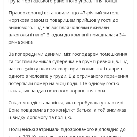
група Чортківського районного управління поліції.
Правоохоронці встановили, що 47-річний житель
Чорткова разом із товаришем прийшов у гості до
знайомого. Під час застілля чоловіки вживали
алкогольні напої. Згодом до компанії приєдналася 34-
річна жінка.
За попередніми даними, між господарем помешкання
та гостями виникла суперечка на ґрунті ревнощів. Під
час конфлікту власник квартири схопив ніж і вдарив
одного з чоловіків у груди. Від отриманого поранення
потерпілий помер на місці події. Ще одному гостю
нападник завдав ножового поранення ноги.
Свідком події стала жінка, яка перебувала у квартирі.
Вона повідомила про конфлікт батька, а той викликав
швидку допомогу та поліцію.
Поліцейські затримали підозрюваного відповідно до
статті 208 Кримінального процесуального кодексу