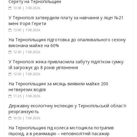
Серету на Тернопільщині
13:38 | 7.08.2026
У Тернополі затвердили плату за навчання у ліцеї №21
імені Ігоря Герети
13:00 | 7.08.2026
На Тернопільщині підготовка до опалювального сезону
виконана майже на 60%
12:30 | 7.08.2026
У Тернополі жінка привласнила забуту підлітком сумку:
їй загрожує до 8 років ув’язнення
12:00 | 7.08.2026
На Тернопільщині за місяць виявили майже 200
нетверезих водіїв
11:25 | 7.08.2026
Державну екологічну інспекцію у Тернопільській області
реорганізують
10:55 | 7.08.2026
На Тернопільщині під колеса мотоцикла потрапив
пішохід, а в реанімацію – неповнолітній пасажир