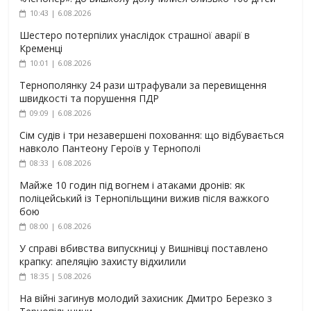
10:43 | 6.08.2026
Шестеро потерпілих унаслідок страшної аварії в
Кременці
10:01 | 6.08.2026
Тернополянку 24 рази штрафували за перевищення
швидкості та порушення ПДР
09:09 | 6.08.2026
Сім судів і три незавершені поховання: що відбувається
навколо Пантеону Героїв у Тернополі
08:33 | 6.08.2026
Майже 10 годин під вогнем і атаками дронів: як
поліцейський із Тернопільщини вижив після важкого
бою
08:00 | 6.08.2026
У справі вбивства випускниці у Вишнівці поставлено
крапку: апеляцію захисту відхилили
18:35 | 5.08.2026
На війні загинув молодий захисник Дмитро Березко з