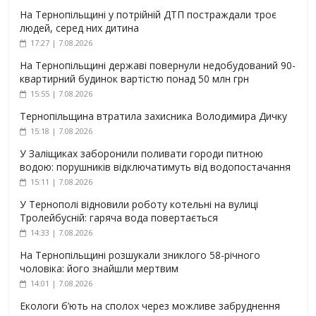
На Тернопільщині у потрійній ДТП постраждали троє
людей, серед них дитина
17:27 | 7.08.2026
На Тернопільщині державі повернули недобудований 90-
квартирний будинок вартістю понад 50 млн грн
15:55 | 7.08.2026
Тернопільщина втратила захисника Володимира Дичку
15:18 | 7.08.2026
У Заліщиках заборонили поливати городи питною
водою: порушників відключатимуть від водопостачання
15:11 | 7.08.2026
У Тернополі відновили роботу котельні на вулиці
Тролейбусній: гаряча вода повертається
14:33 | 7.08.2026
На Тернопільщині розшукали зниклого 58-річного
чоловіка: його знайшли мертвим
14:01 | 7.08.2026
Екологи б’ють на сполох через можливе забруднення