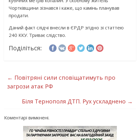
кубічних метрів копалин. У скоєному житель
Чортківщини зізнався і каже, що камінь планував
продати.
Даний факт слідчі внесли в ЄРДР згідно зі статтею
240 ККУ. Триває слідство.
Поділіться:
←
Повітряні сили сповіщатимуть про
загрози атак РФ
Біля Тернополя ДТП. Рух ускладнено
→
Коментарі вимкнені.