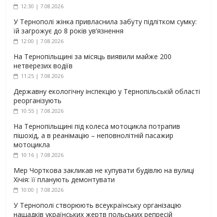
12:30 | 7.08.2026
У Тернополі жінка привласнила забуту підлітком сумку:
їй загрожує до 8 років ув’язнення
12:00 | 7.08.2026
На Тернопільщині за місяць виявили майже 200
нетверезих водіїв
11:25 | 7.08.2026
Державну екологічну інспекцію у Тернопільській області
реорганізують
10:55 | 7.08.2026
На Тернопільщині під колеса мотоцикла потрапив
пішохід, а в реанімацію – неповнолітній пасажир
мотоцикла
10:16 | 7.08.2026
Мер Чорткова закликав не купувати будівлю на вулиці
Хічія: її планують демонтувати
10:00 | 7.08.2026
У Тернополі створюють всеукраїнську організацію
нащадків українських жертв польських репресій