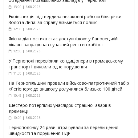
об’єднання позашкільних закладів у Тернополі
13:00 | 6.08.2026
Екоінспекція підтвердила незаконні роботи біля річки
Золота Липа: за справу візьметься поліція
12:33 | 6.08.2026
Якісна діагностика стає доступнішою: у Лановецькій
лікарні запрацював сучасний рентген-кабінет
12:00 | 6.08.2026
У Тернополі перевірили кондиціонери в громадському
транспорті: виявили одне порушення
11:30 | 6.08.2026
На Тернопільщині провели військово-патріотичний табір
«Легіонер»: до вишколу долучилися близько 100 дітей
10:43 | 6.08.2026
Шестеро потерпілих унаслідок страшної аварії в
Кременці
10:01 | 6.08.2026
Тернополянку 24 рази штрафували за перевищення
швидкості та порушення ПДР