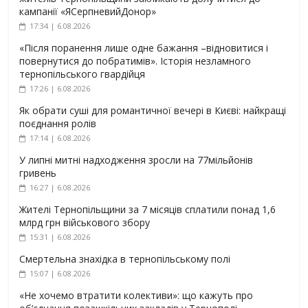
кампанії «ЯСерпневийДонор»
17:34 | 6.08.2026
«Після поранення лише одне бажання –відновитися і
повернутися до побратимів». Історія незламного
тернопільського гвардійця
17:26 | 6.08.2026
Як обрати суші для романтичної вечері в Києві: найкращі
поєднання ролів
17:14 | 6.08.2026
У липні митні надходження зросли на 77мільйонів
гривень
16:27 | 6.08.2026
Жителі Тернопільщини за 7 місяців сплатили понад 1,6
млрд грн військового збору
15:31 | 6.08.2026
Смертельна знахідка в тернопільському полі
15:07 | 6.08.2026
«Не хочемо втратити колективи»: що кажуть про