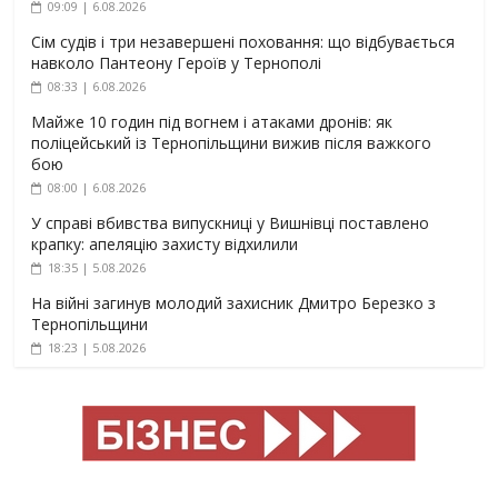
09:09 | 6.08.2026
Сім судів і три незавершені поховання: що відбувається
навколо Пантеону Героїв у Тернополі
08:33 | 6.08.2026
Майже 10 годин під вогнем і атаками дронів: як
поліцейський із Тернопільщини вижив після важкого
бою
08:00 | 6.08.2026
У справі вбивства випускниці у Вишнівці поставлено
крапку: апеляцію захисту відхилили
18:35 | 5.08.2026
На війні загинув молодий захисник Дмитро Березко з
Тернопільщини
18:23 | 5.08.2026