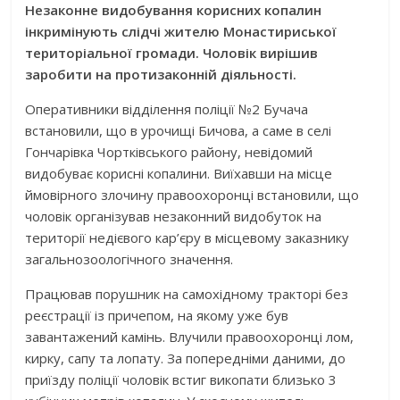
Незаконне видобування корисних копалин
інкримінують слідчі жителю Монастириської
територіальної громади. Чоловік вирішив
заробити на протизаконній діяльності.
Оперативники відділення поліції №2 Бучача
встановили, що в урочищі Бичова, а саме в селі
Гончарівка Чортківського району, невідомий
видобуває корисні копалини. Виїхавши на місце
ймовірного злочину правоохоронці встановили, що
чоловік організував незаконний видобуток на
території недієвого кар’єру в місцевому заказнику
загальнозоологічного значення.
Працював порушник на самохідному тракторі без
реєстрації із причепом, на якому уже був
завантажений камінь. Влучили правоохоронці лом,
кирку, сапу та лопату. За попередніми даними, до
приїзду поліції чоловік встиг викопати близько 3