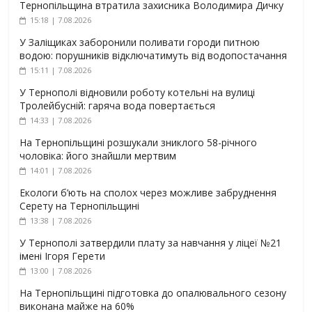
Тернопільщина втратила захисника Володимира Дичку
15:18 | 7.08.2026
У Заліщиках заборонили поливати городи питною
водою: порушників відключатимуть від водопостачання
15:11 | 7.08.2026
У Тернополі відновили роботу котельні на вулиці
Тролейбусній: гаряча вода повертається
14:33 | 7.08.2026
На Тернопільщині розшукали зниклого 58-річного
чоловіка: його знайшли мертвим
14:01 | 7.08.2026
Екологи б’ють на сполох через можливе забруднення
Серету на Тернопільщині
13:38 | 7.08.2026
У Тернополі затвердили плату за навчання у ліцеї №21
імені Ігоря Герети
13:00 | 7.08.2026
На Тернопільщині підготовка до опалювального сезону
виконана майже на 60%