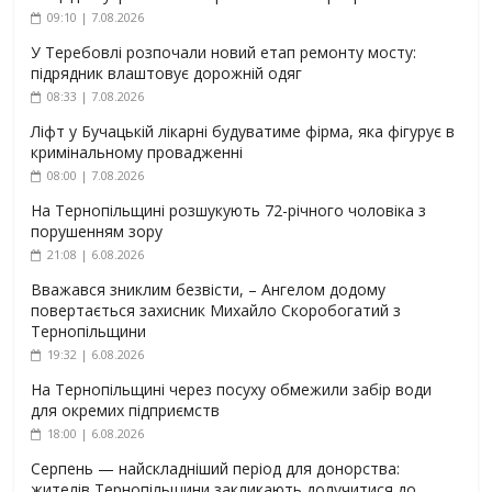
09:10 | 7.08.2026
У Теребовлі розпочали новий етап ремонту мосту:
підрядник влаштовує дорожній одяг
08:33 | 7.08.2026
Ліфт у Бучацькій лікарні будуватиме фірма, яка фігурує в
кримінальному провадженні
08:00 | 7.08.2026
На Тернопільщині розшукують 72-річного чоловіка з
порушенням зору
21:08 | 6.08.2026
Вважався зниклим безвісти, – Ангелом додому
повертається захисник Михайло Скоробогатий з
Тернопільщини
19:32 | 6.08.2026
На Тернопільщині через посуху обмежили забір води
для окремих підприємств
18:00 | 6.08.2026
Серпень — найскладніший період для донорства:
жителів Тернопільщини закликають долучитися до