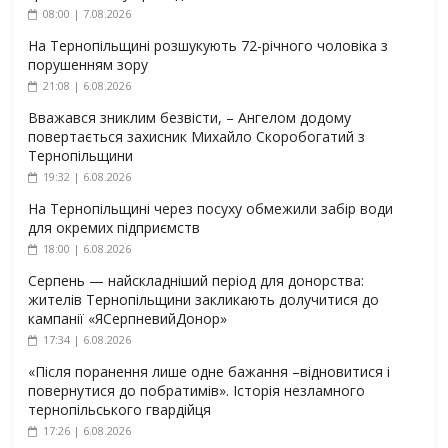
08:00 | 7.08.2026
На Тернопільщині розшукують 72-річного чоловіка з
порушенням зору
21:08 | 6.08.2026
Вважався зниклим безвісти, – Ангелом додому
повертається захисник Михайло Скоробогатий з
Тернопільщини
19:32 | 6.08.2026
На Тернопільщині через посуху обмежили забір води
для окремих підприємств
18:00 | 6.08.2026
Серпень — найскладніший період для донорства:
жителів Тернопільщини закликають долучитися до
кампанії «ЯСерпневийДонор»
17:34 | 6.08.2026
«Після поранення лише одне бажання –відновитися і
повернутися до побратимів». Історія незламного
тернопільського гвардійця
17:26 | 6.08.2026