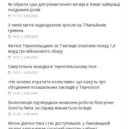
Як обрати суші для романтичної вечері в Києві: найкращі
поєднання ролів
17:14 | 6.08.2026
У липні митні надходження зросли на 77мільйонів
гривень
16:27 | 6.08.2026
Жителі Тернопільщини за 7 місяців сплатили понад 1,6
млрд грн військового збору
15:31 | 6.08.2026
Смертельна знахідка в тернопільському полі
15:07 | 6.08.2026
«Не хочемо втратити колективи»: що кажуть про
об’єднання позашкільних закладів у Тернополі
13:00 | 6.08.2026
Екоінспекція підтвердила незаконні роботи біля річки
Золота Липа: за справу візьметься поліція
12:33 | 6.08.2026
Якісна діагностика стає доступнішою: у Лановецькій
лікарні запрацював сучасний рентген-кабінет