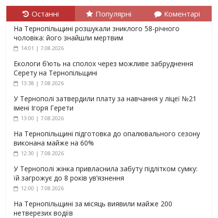
Останні
Популярні
Коментарі
На Тернопільщині розшукали зниклого 58-річного
чоловіка: його знайшли мертвим
14:01 | 7.08.2026
Екологи б’ють на сполох через можливе забруднення
Серету на Тернопільщині
13:38 | 7.08.2026
У Тернополі затвердили плату за навчання у ліцеї №21
імені Ігоря Герети
13:00 | 7.08.2026
На Тернопільщині підготовка до опалювального сезону
виконана майже на 60%
12:30 | 7.08.2026
У Тернополі жінка привласнила забуту підлітком сумку:
їй загрожує до 8 років ув’язнення
12:00 | 7.08.2026
На Тернопільщині за місяць виявили майже 200
нетверезих водіїв