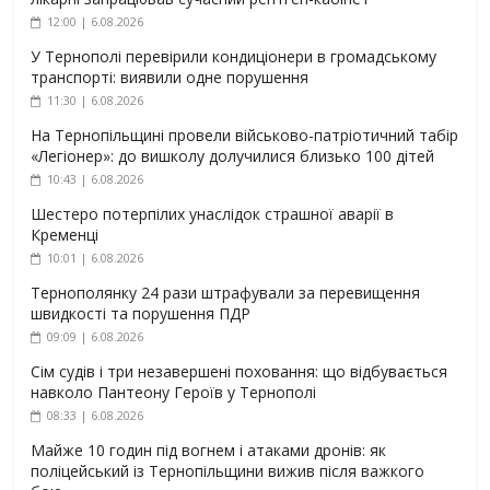
12:00 | 6.08.2026
У Тернополі перевірили кондиціонери в громадському
транспорті: виявили одне порушення
11:30 | 6.08.2026
На Тернопільщині провели військово-патріотичний табір
«Легіонер»: до вишколу долучилися близько 100 дітей
10:43 | 6.08.2026
Шестеро потерпілих унаслідок страшної аварії в
Кременці
10:01 | 6.08.2026
Тернополянку 24 рази штрафували за перевищення
швидкості та порушення ПДР
09:09 | 6.08.2026
Сім судів і три незавершені поховання: що відбувається
навколо Пантеону Героїв у Тернополі
08:33 | 6.08.2026
Майже 10 годин під вогнем і атаками дронів: як
поліцейський із Тернопільщини вижив після важкого