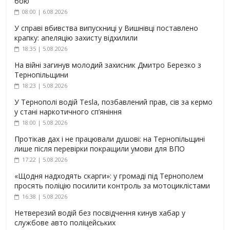
бою
08:00 | 6.08.2026
У справі вбивства випускниці у Вишнівці поставлено
крапку: апеляцію захисту відхилили
18:35 | 5.08.2026
На війні загинув молодий захисник Дмитро Березко з
Тернопільщини
18:23 | 5.08.2026
У Тернополі водій Tesla, позбавлений прав, сів за кермо
у стані наркотичного сп’яніння
18:00 | 5.08.2026
Протікав дах і не працювали душові: на Тернопільщині
лише після перевірки покращили умови для ВПО
17:22 | 5.08.2026
«Щодня надходять скарги»: у громаді під Тернополем
просять поліцію посилити контроль за мотоциклістами
16:38 | 5.08.2026
Нетверезий водій без посвідчення кинув хабар у
службове авто поліцейських