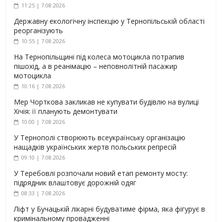
11:25 | 7.08.2026
Державну екологічну інспекцію у Тернопільській області
реорганізують
10:55 | 7.08.2026
На Тернопільщині під колеса мотоцикла потрапив
пішохід, а в реанімацію – неповнолітній пасажир
мотоцикла
10:16 | 7.08.2026
Мер Чорткова закликав не купувати будівлю на вулиці
Хічія: її планують демонтувати
10:00 | 7.08.2026
У Тернополі створюють всеукраїнську організацію
нащадків українських жертв польських репресій
09:10 | 7.08.2026
У Теребовлі розпочали новий етап ремонту мосту:
підрядник влаштовує дорожній одяг
08:33 | 7.08.2026
Ліфт у Бучацькій лікарні будуватиме фірма, яка фігурує в
кримінальному провадженні