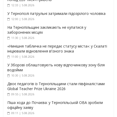
12:33 | 5.08.2026
У Тернополі патрульні затримали підозрілого чоловіка
12:00 | 5.08.2026
На Тернопільщині закликають не купатися у
заборонених місцях
11:30 | 5.08.2026
«Нинішня табличка не передає статусу міста»: у Скалаті
ініціювали відновлення в’їзного знака
11:00 | 5.08.2026
У Зборові облаштовують нову відпочинкову зону біля
водойми
10:30 | 5.08.2026
Двоє педагогів із Тернопільщини стали півфіналістами
Global Teacher Prize Ukraine 2026
09:55 | 5.08.2026
Піша хода до Почаєва: у Тернопільській ОВА зробили
офіційну заяву
09:11 | 5.08.2026