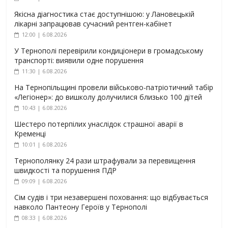
Якісна діагностика стає доступнішою: у Лановецькій
лікарні запрацював сучасний рентген-кабінет
12:00 | 6.08.2026
У Тернополі перевірили кондиціонери в громадському
транспорті: виявили одне порушення
11:30 | 6.08.2026
На Тернопільщині провели військово-патріотичний табір
«Легіонер»: до вишколу долучилися близько 100 дітей
10:43 | 6.08.2026
Шестеро потерпілих унаслідок страшної аварії в
Кременці
10:01 | 6.08.2026
Тернополянку 24 рази штрафували за перевищення
швидкості та порушення ПДР
09:09 | 6.08.2026
Сім судів і три незавершені поховання: що відбувається
навколо Пантеону Героїв у Тернополі
08:33 | 6.08.2026