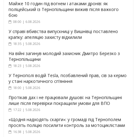
Майже 10 годин під вогнем і атаками дронів: як
поліцейський із Тернопільщини вижив після важкого
бою
08:00 | 6.08.2026
У справі вбивства випускниці у Вишнівці поставлено
крапку: апеляцію захисту відхилили
18:35 | 5.08.2026
На війні загинув молодий захисник Дмитро Березко з
Тернопільщини
18:23 | 5.08.2026
У Тернополі водій Tesla, позбавлений прав, сів за кермо
у стані наркотичного сп’яніння
18:00 | 5.08.2026
Протікав дах і не працювали душові: на Тернопільщині
лише після перевірки покращили умови для ВПО
17:22 | 5.08.2026
«Щодня надходять скарги»: у громаді під Тернополем
просять поліцію посилити контроль за мотоциклістами
16:38 | 5.08.2026