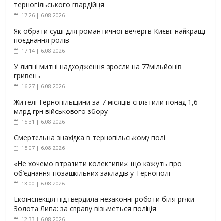
тернопільського гвардійця
17:26 | 6.08.2026
Як обрати суші для романтичної вечері в Києві: найкращі
поєднання ролів
17:14 | 6.08.2026
У липні митні надходження зросли на 77мільйонів
гривень
16:27 | 6.08.2026
Жителі Тернопільщини за 7 місяців сплатили понад 1,6
млрд грн військового збору
15:31 | 6.08.2026
Смертельна знахідка в тернопільському полі
15:07 | 6.08.2026
«Не хочемо втратити колективи»: що кажуть про
об’єднання позашкільних закладів у Тернополі
13:00 | 6.08.2026
Екоінспекція підтвердила незаконні роботи біля річки
Золота Липа: за справу візьметься поліція
12:33 | 6.08.2026