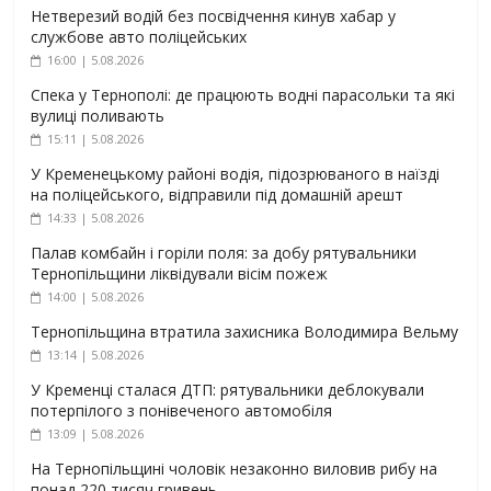
Нетверезий водій без посвідчення кинув хабар у
службове авто поліцейських
16:00 | 5.08.2026
Спека у Тернополі: де працюють водні парасольки та які
вулиці поливають
15:11 | 5.08.2026
У Кременецькому районі водія, підозрюваного в наїзді
на поліцейського, відправили під домашній арешт
14:33 | 5.08.2026
Палав комбайн і горіли поля: за добу рятувальники
Тернопільщини ліквідували вісім пожеж
14:00 | 5.08.2026
Тернопільщина втратила захисника Володимира Вельму
13:14 | 5.08.2026
У Кременці сталася ДТП: рятувальники деблокували
потерпілого з понівеченого автомобіля
13:09 | 5.08.2026
На Тернопільщині чоловік незаконно виловив рибу на
понад 220 тисяч гривень