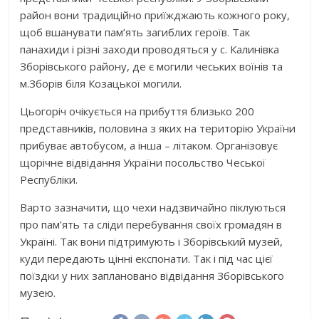
район вони традиційно приїжджають кожного року,
щоб вшанувати пам’ять загиблих героїв. Так
панахиди і різні заходи проводяться у с. Калинівка
Зборівського району, де є могили чеських воїнів та
м.Зборів біля Козацької могили.
Цьогоріч очікується на прибуття близько 200
представників, половина з яких на територію України
прибуває автобусом, а інша – літаком. Організовує
щорічне відвідання України посольство Чеської
Республіки.
Варто зазначити, що чехи надзвичайно піклуються
про пам’ять та сліди перебування своїх громадян в
Україні. Так вони підтримують і Зборівський музей,
куди передають цінні експонати. Так і під час цієї
поїздки у них заплановано відвідання Зборівського
музею.