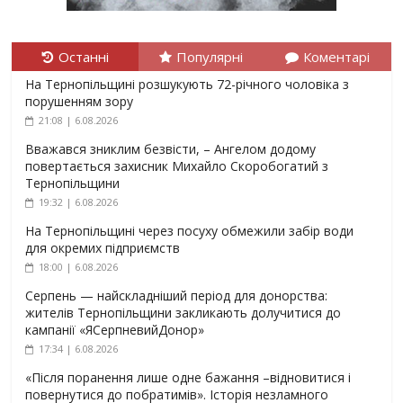
Останні
Популярні
Коментарі
На Тернопільщині розшукують 72-річного чоловіка з
порушенням зору
21:08 | 6.08.2026
Вважався зниклим безвісти, – Ангелом додому
повертається захисник Михайло Скоробогатий з
Тернопільщини
19:32 | 6.08.2026
На Тернопільщині через посуху обмежили забір води
для окремих підприємств
18:00 | 6.08.2026
Серпень — найскладніший період для донорства:
жителів Тернопільщини закликають долучитися до
кампанії «ЯСерпневийДонор»
17:34 | 6.08.2026
«Після поранення лише одне бажання –відновитися і
повернутися до побратимів». Історія незламного