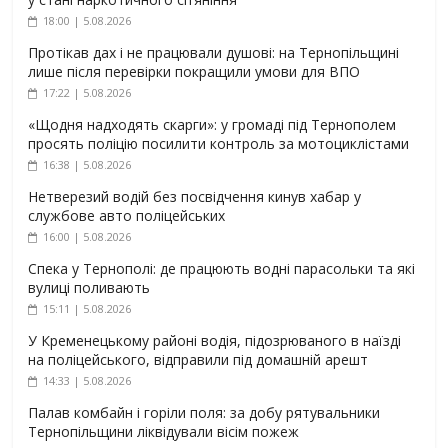
18:00 | 5.08.2026
Протікав дах і не працювали душові: на Тернопільщині
лише після перевірки покращили умови для ВПО
17:22 | 5.08.2026
«Щодня надходять скарги»: у громаді під Тернополем
просять поліцію посилити контроль за мотоциклістами
16:38 | 5.08.2026
Нетверезий водій без посвідчення кинув хабар у
службове авто поліцейських
16:00 | 5.08.2026
Спека у Тернополі: де працюють водні парасольки та які
вулиці поливають
15:11 | 5.08.2026
У Кременецькому районі водія, підозрюваного в наїзді
на поліцейського, відправили під домашній арешт
14:33 | 5.08.2026
Палав комбайн і горіли поля: за добу рятувальники
Тернопільщини ліквідували вісім пожеж