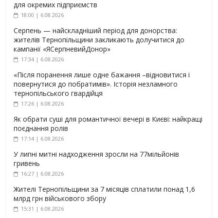
для окремих підприємств
18:00 | 6.08.2026
Серпень — найскладніший період для донорства:
жителів Тернопільщини закликають долучитися до
кампанії «ЯСерпневийДонор»
17:34 | 6.08.2026
«Після поранення лише одне бажання –відновитися і
повернутися до побратимів». Історія незламного
тернопільського гвардійця
17:26 | 6.08.2026
Як обрати суші для романтичної вечері в Києві: найкращі
поєднання ролів
17:14 | 6.08.2026
У липні митні надходження зросли на 77мільйонів
гривень
16:27 | 6.08.2026
Жителі Тернопільщини за 7 місяців сплатили понад 1,6
млрд грн військового збору
15:31 | 6.08.2026