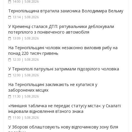
14:00 | 5.08.2026
Тернопільщина втратила захисника Володимира Вельму
13:14 | 5.08.2026
У Кременці сталася ДТП: рятувальники деблокували
потерпілого з понівеченого автомобіля
13:09 | 5.08.2026
На Тернопільщині чоловік незаконно виловив рибу на
понад 220 тисяч гривень
12:33 | 5.08.2026
У Тернополі патрульні затримали підозрілого чоловіка
12:00 | 5.08.2026
На Тернопільщині закликають не купатися у
заборонених місцях
11:30 | 5.08.2026
«Нинішня табличка не передає статусу міста»: у Скалаті
ініціювали відновлення в’їзного знака
11:00 | 5.08.2026
У Зборові облаштовують нову відпочинкову зону біля