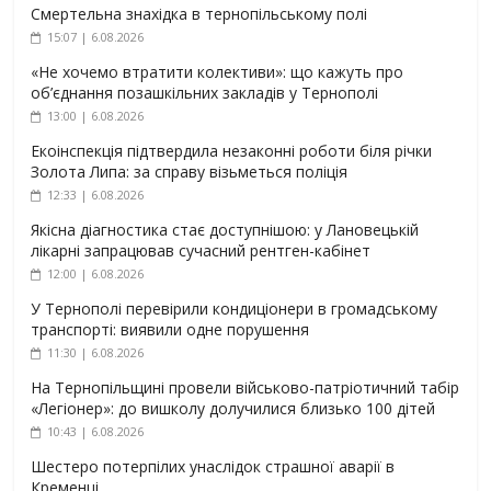
Смертельна знахідка в тернопільському полі
15:07 | 6.08.2026
«Не хочемо втратити колективи»: що кажуть про
об’єднання позашкільних закладів у Тернополі
13:00 | 6.08.2026
Екоінспекція підтвердила незаконні роботи біля річки
Золота Липа: за справу візьметься поліція
12:33 | 6.08.2026
Якісна діагностика стає доступнішою: у Лановецькій
лікарні запрацював сучасний рентген-кабінет
12:00 | 6.08.2026
У Тернополі перевірили кондиціонери в громадському
транспорті: виявили одне порушення
11:30 | 6.08.2026
На Тернопільщині провели військово-патріотичний табір
«Легіонер»: до вишколу долучилися близько 100 дітей
10:43 | 6.08.2026
Шестеро потерпілих унаслідок страшної аварії в
Кременці