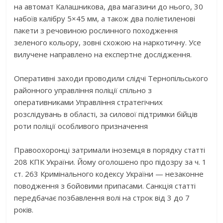
на автомат Калашникова, два магазини до нього, 30
набоїв калібру 5×45 мм, а також два поліетиленові
пакети з речовиною рослинного походження
зеленого кольору, зовні схожою на наркотичну. Усе
вилучене направлено на експертне дослідження.
Оперативні заходи проводили слідчі Тернопільського
районного управління поліції спільно з
оперативниками Управління стратегічних
розслідувань в області, за силової підтримки бійців
роти поліції особливого призначення
Правоохоронці затримали іноземця в порядку статті
208 КПК України. Йому оголошено про підозру за ч. 1
ст. 263 Кримінального кодексу України — незаконне
поводження з бойовими припасами. Санкція статті
передбачає позбавлення волі на строк від 3 до 7
років.