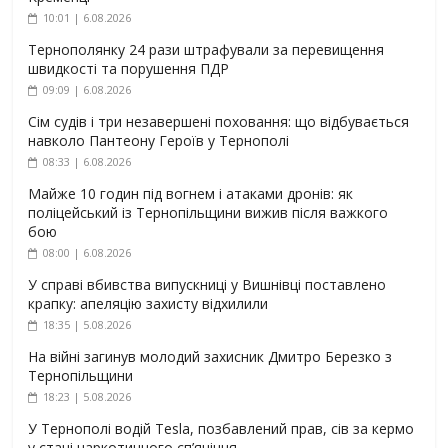
10:01 | 6.08.2026
Тернополянку 24 рази штрафували за перевищення
швидкості та порушення ПДР
09:09 | 6.08.2026
Сім судів і три незавершені поховання: що відбувається
навколо Пантеону Героїв у Тернополі
08:33 | 6.08.2026
Майже 10 годин під вогнем і атаками дронів: як
поліцейський із Тернопільщини вижив після важкого
бою
08:00 | 6.08.2026
У справі вбивства випускниці у Вишнівці поставлено
крапку: апеляцію захисту відхилили
18:35 | 5.08.2026
На війні загинув молодий захисник Дмитро Березко з
Тернопільщини
18:23 | 5.08.2026
У Тернополі водій Tesla, позбавлений прав, сів за кермо
у стані наркотичного сп’яніння