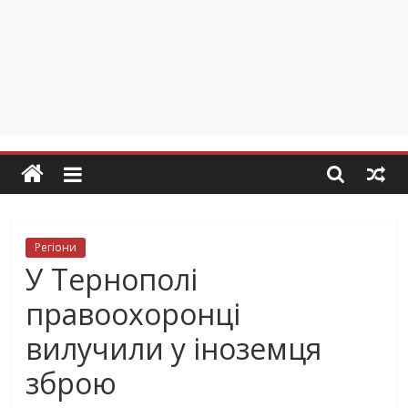
Регіони
У Тернополі
правоохоронці
вилучили у іноземця
зброю