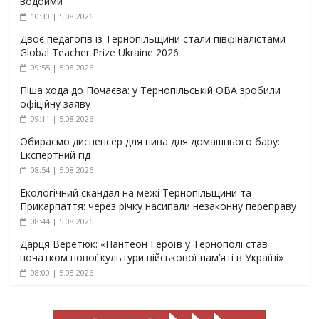
водойми
10:30 | 5.08.2026
Двоє педагогів із Тернопільщини стали півфіналістами
Global Teacher Prize Ukraine 2026
09:55 | 5.08.2026
Піша хода до Почаєва: у Тернопільській ОВА зробили
офіційну заяву
09:11 | 5.08.2026
Обираємо диспенсер для пива для домашнього бару:
Експертний гід
08:54 | 5.08.2026
Екологічний скандал на межі Тернопільщини та
Прикарпаття: через річку насипали незаконну переправу
08:44 | 5.08.2026
Дарця Веретюк: «Пантеон Героїв у Тернополі став
початком нової культури військової пам’яті в Україні»
08:00 | 5.08.2026