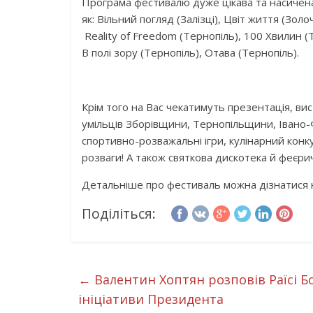
Програма фестивалю дуже цікава та насичена! 
як: Вільний погляд (Залізці), Цвіт життя (Золо
Reality of Freedom (Тернопіль), 100 Хвилин (Тер
В полі зору (Тернопіль), Отава (Тернопіль).
Крім того на Вас чекатимуть презентація, ви
умільців Зборівщини, Тернопільщини, Івано-Ф
спортивно-розважальні ігри, кулінарний конку
розваги! А також святкова дискотека й феєри
Детальніше про фестиваль можна дізнатися 
Поділіться:
←
Валентин Хоптян розповів Раїсі Бо
ініціативи Президента