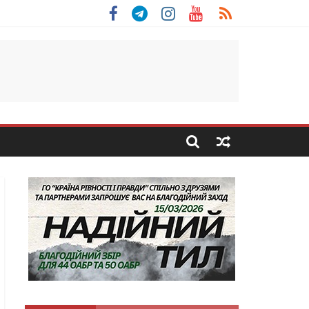
 Скоробогатий з Тернопільщини