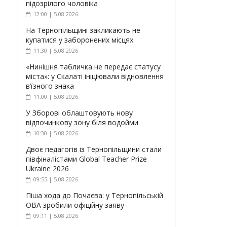
підозрілого чоловіка
12:00 | 5.08.2026
На Тернопільщині закликають не
купатися у заборонених місцях
11:30 | 5.08.2026
«Нинішня табличка не передає статусу
міста»: у Скалаті ініціювали відновлення
в’їзного знака
11:00 | 5.08.2026
У Зборові облаштовують нову
відпочинкову зону біля водойми
10:30 | 5.08.2026
Двоє педагогів із Тернопільщини стали
півфіналістами Global Teacher Prize
Ukraine 2026
09:55 | 5.08.2026
Піша хода до Почаєва: у Тернопільській
ОВА зробили офіційну заяву
09:11 | 5.08.2026