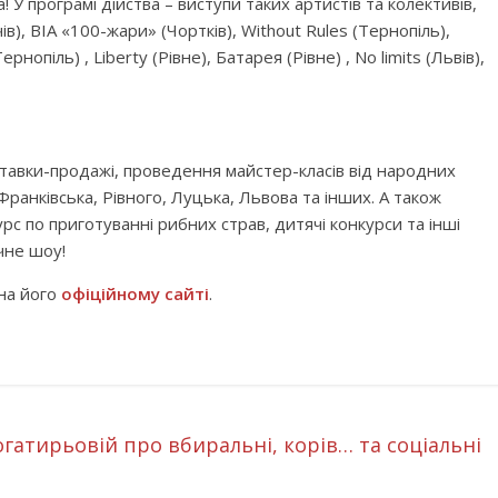
У програмі дійства – виступи таких артистів та колективів,
чів), ВІА «100-жари» (Чортків), Without Rules (Тернопіль),
нопіль) , Liberty (Рівне), Батарея (Рівне) , No limits (Львів),
ставки-продажі, проведення майстер-класів від народних
ранківська, Рівного, Луцька, Львова та інших. А також
рс по приготуванні рибних страв, дитячі конкурси та інші
чне шоу!
на його
офіційному сайті
.
гатирьовій про вбиральні, корів… та соціальні