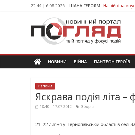
Skip
22:44 | 6.08.2026
ШАНА ГЕРОЯМ:
На війні загин
to
Тернопільщина
content
ПОГЛЯД
Захисник з Тер
Тернопільщина 
Вважався зник
Новини
Тернополя.
Тернопільські
новини
НОВИНИ
ВІЙНА
ПАНТЕОН ГЕРОЇВ
та
події
Регіони
Яскрава подія літа –
10:40 | 17.07.2012
Зборів
21-22 липня у Тернопільській області в селі 