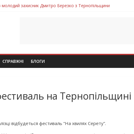
ув молодий захисник Дмитро Березко з Тернопільщини
 втратила захисника Володимира Вельму
нопільщини Петро Федів повертається до рідного дому «на щиті»
в скорботі: на щиті повертається воїн Володимир Паламарчук
лим безвісти, – Ангелом додому повертається захисник Михайло
СПРАВЖНІ
БЛОГИ
 фестиваль на Тернопільщині
Залізці відбудеться фестиваль “На хвилях Серету”.