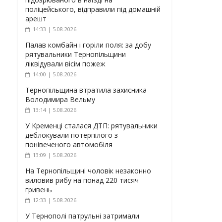
поліцейського, відправили під домашній
арешт
14:33 | 5.08.2026
Палав комбайн і горіли поля: за добу
рятувальники Тернопільщини
ліквідували вісім пожеж
14:00 | 5.08.2026
Тернопільщина втратила захисника
Володимира Вельму
13:14 | 5.08.2026
У Кременці сталася ДТП: рятувальники
деблокували потерпілого з
понівеченого автомобіля
13:09 | 5.08.2026
На Тернопільщині чоловік незаконно
виловив рибу на понад 220 тисяч
гривень
12:33 | 5.08.2026
У Тернополі патрульні затримали