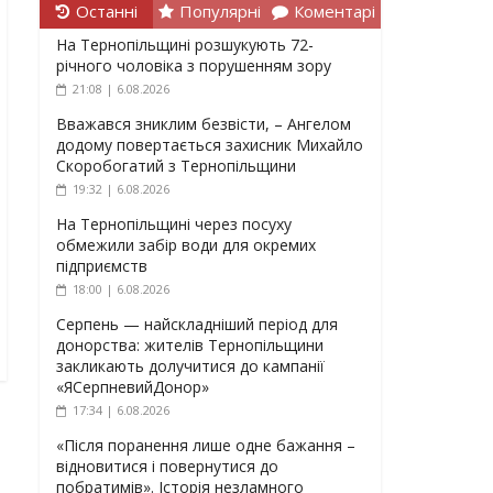
Останні
Популярні
Коментарі
На Тернопільщині розшукують 72-
річного чоловіка з порушенням зору
21:08 | 6.08.2026
Вважався зниклим безвісти, – Ангелом
додому повертається захисник Михайло
Скоробогатий з Тернопільщини
19:32 | 6.08.2026
На Тернопільщині через посуху
обмежили забір води для окремих
підприємств
18:00 | 6.08.2026
Серпень — найскладніший період для
донорства: жителів Тернопільщини
закликають долучитися до кампанії
«ЯСерпневийДонор»
17:34 | 6.08.2026
«Після поранення лише одне бажання –
відновитися і повернутися до
побратимів». Історія незламного