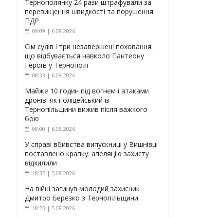
Тернополянку 24 рази штрафували за
перевищення швидкості та порушення
ПДР
09:09 | 6.08.2026
Сім судів і три незавершені поховання:
що відбувається навколо Пантеону
Героїв у Тернополі
08:33 | 6.08.2026
Майже 10 годин під вогнем і атаками
дронів: як поліцейський із
Тернопільщини вижив після важкого
бою
08:00 | 6.08.2026
У справі вбивства випускниці у Вишнівці
поставлено крапку: апеляцію захисту
відхилили
18:35 | 5.08.2026
На війні загинув молодий захисник
Дмитро Березко з Тернопільщини
18:23 | 5.08.2026