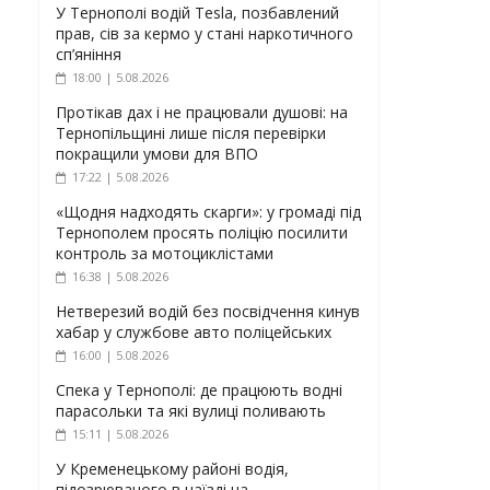
У Тернополі водій Tesla, позбавлений
прав, сів за кермо у стані наркотичного
сп’яніння
18:00 | 5.08.2026
Протікав дах і не працювали душові: на
Тернопільщині лише після перевірки
покращили умови для ВПО
17:22 | 5.08.2026
«Щодня надходять скарги»: у громаді під
Тернополем просять поліцію посилити
контроль за мотоциклістами
16:38 | 5.08.2026
Нетверезий водій без посвідчення кинув
хабар у службове авто поліцейських
16:00 | 5.08.2026
Спека у Тернополі: де працюють водні
парасольки та які вулиці поливають
15:11 | 5.08.2026
У Кременецькому районі водія,
підозрюваного в наїзді на