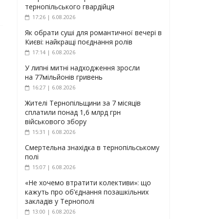
тернопільського гвардійця
17:26 | 6.08.2026
Як обрати суші для романтичної вечері в
Києві: найкращі поєднання ролів
17:14 | 6.08.2026
У липні митні надходження зросли
на 77мільйонів гривень
16:27 | 6.08.2026
Жителі Тернопільщини за 7 місяців
сплатили понад 1,6 млрд грн
військового збору
15:31 | 6.08.2026
Смертельна знахідка в тернопільському
полі
15:07 | 6.08.2026
«Не хочемо втратити колективи»: що
кажуть про об’єднання позашкільних
закладів у Тернополі
13:00 | 6.08.2026