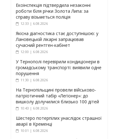
Екоінспекція підтвердила незаконні
роботи біля річки Золота Липа: за
справу візьметься поліція
12:33 | 6.08.2026
Якісна діагностика стає доступнішою: у
Лановецькій лікарні запрацював
сучасний рентген-кабінет
12:00 | 6.08.2026
У Тернополі перевірили кондиціонери в
громадському транспорті: виявили одне
порушення
11:30 | 6.08.2026
На Тернопільщині провели військово-
патріотичний табір «Легіонер»: до
вишколу долучилися близько 100 дітей
10:43 | 6.08.2026
Шестеро потерпілих унаслідок страшної
аварії в Кременці
10:01 | 6.08.2026