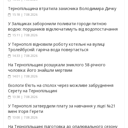
Тернопільщина втратила захисника Володимира Дичку
15:18 | 7.08.2026
У Заліщиках заборонили поливати городи питною
водою: порушників відключатимуть від водопостачання
15:11 | 7.08.2026
У Тернополі відновили роботу котельні на вулиці
Тролейбусній: гаряча вода повертається
14:33 | 7.08.2026
На Тернопільщині розшукали зниклого 58-річного
чоловіка: його знайшли мертвим
14:01 | 7.08.2026
Екологи б’ють на сполох через можливе забруднення
Серету на Тернопільщині
13:38 | 7.08.2026
У Тернополі затвердили плату за навчання у ліцеї №21
імені Ігоря Герети
13:00 | 7.08.2026
На Тернопільщині підготовка до опалювального сезону