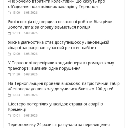
«Не хочемо втратити колективи»: що кажуть про
об’єднання позашкільних закладів у Тернополі
13:00 | 6.08.2026
Екоінспекція підтвердила незаконні роботи біля річки
Золота Липа: за справу візьметься поліція
12:33 | 6.08.2026
Якісна діагностика стає доступнішою: у Лановецькій
лікарні запрацював сучасний рентген-кабінет
12:00 | 6.08.2026
У Тернополі перевірили кондиціонери в громадському
транспорті: виявили одне порушення
11:30 | 6.08.2026
На Тернопільщині провели військово-патріотичний табір
«Легіонер»: до вишколу долучилися близько 100 дітей
10:43 | 6.08.2026
Шестеро потерпілих унаслідок страшної аварії в
Кременці
10:01 | 6.08.2026
Тернополянку 24 рази штрафували за перевищення