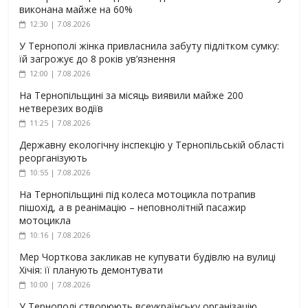
виконана майже на 60%
12:30 | 7.08.2026
У Тернополі жінка привласнила забуту підлітком сумку:
їй загрожує до 8 років ув’язнення
12:00 | 7.08.2026
На Тернопільщині за місяць виявили майже 200
нетверезих водіїв
11:25 | 7.08.2026
Державну екологічну інспекцію у Тернопільській області
реорганізують
10:55 | 7.08.2026
На Тернопільщині під колеса мотоцикла потрапив
пішохід, а в реанімацію – неповнолітній пасажир
мотоцикла
10:16 | 7.08.2026
Мер Чорткова закликав не купувати будівлю на вулиці
Хічія: її планують демонтувати
10:00 | 7.08.2026
У Тернополі створюють всеукраїнську організацію