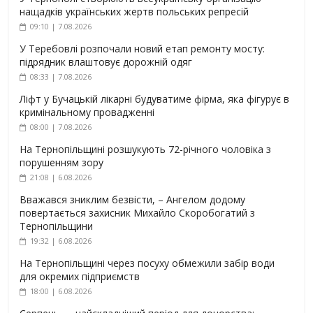
нащадків українських жертв польських репресій
09:10 | 7.08.2026
У Теребовлі розпочали новий етап ремонту мосту:
підрядник влаштовує дорожній одяг
08:33 | 7.08.2026
Ліфт у Бучацькій лікарні будуватиме фірма, яка фігурує в
кримінальному провадженні
08:00 | 7.08.2026
На Тернопільщині розшукують 72-річного чоловіка з
порушенням зору
21:08 | 6.08.2026
Вважався зниклим безвісти, – Ангелом додому
повертається захисник Михайло Скоробогатий з
Тернопільщини
19:32 | 6.08.2026
На Тернопільщині через посуху обмежили забір води
для окремих підприємств
18:00 | 6.08.2026