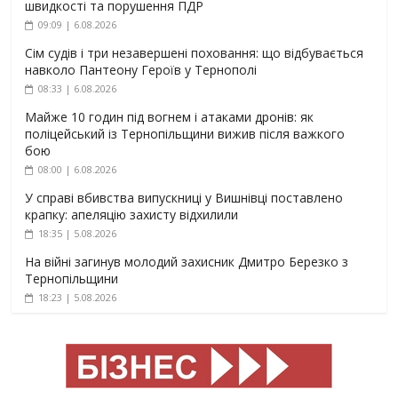
швидкості та порушення ПДР
09:09 | 6.08.2026
Сім судів і три незавершені поховання: що відбувається
навколо Пантеону Героїв у Тернополі
08:33 | 6.08.2026
Майже 10 годин під вогнем і атаками дронів: як
поліцейський із Тернопільщини вижив після важкого
бою
08:00 | 6.08.2026
У справі вбивства випускниці у Вишнівці поставлено
крапку: апеляцію захисту відхилили
18:35 | 5.08.2026
На війні загинув молодий захисник Дмитро Березко з
Тернопільщини
18:23 | 5.08.2026