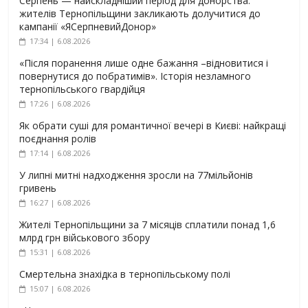
Серпень — найскладніший період для донорства:
жителів Тернопільщини закликають долучитися до
кампанії «ЯСерпневийДонор»
17:34 | 6.08.2026
«Після поранення лише одне бажання –відновитися і
повернутися до побратимів». Історія незламного
тернопільського гвардійця
17:26 | 6.08.2026
Як обрати суші для романтичної вечері в Києві: найкращі
поєднання ролів
17:14 | 6.08.2026
У липні митні надходження зросли на 77мільйонів
гривень
16:27 | 6.08.2026
Жителі Тернопільщини за 7 місяців сплатили понад 1,6
млрд грн військового збору
15:31 | 6.08.2026
Смертельна знахідка в тернопільському полі
15:07 | 6.08.2026