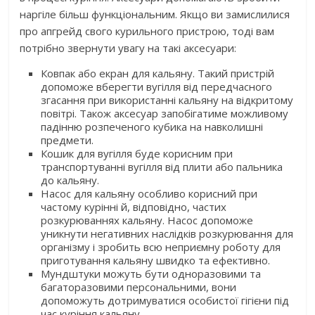
наргіле більш функціональним. Якщо ви замислилися
про апгрейд свого курильного пристрою, тоді вам
потрібно звернути увагу на такі аксесуари:
Ковпак або екран для кальяну. Такий пристрій
допоможе вберегти вугілля від передчасного
згасання при використанні кальяну на відкритому
повітрі. Також аксесуар запобігатиме можливому
падінню розпеченого кубика на навколишні
предмети.
Кошик для вугілля буде корисним при
транспортуванні вугілля від плити або пальника
до кальяну.
Насос для кальяну особливо корисний при
частому курінні й, відповідно, частих
розкурюваннях кальяну. Насос допоможе
уникнути негативних наслідків розкурювання для
організму і зробить всю неприємну роботу для
приготування кальяну швидко та ефективно.
Мундштуки можуть бути одноразовими та
багаторазовими персональними, вони
допоможуть дотримуватися особистої гігієни під
час куріння кальяну.