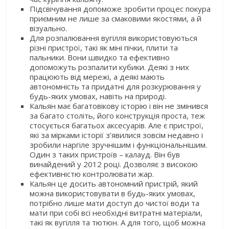
Підсвічування допоможе зробити процес покура
приємним не лише за смаковими якостями, а й
візуально.
Для розпалювання вугілля використовуються
різні пристрої, такі як міні пічки, плити та
пальники. Вони швидко та ефективно
допоможуть розпалити кубики. Деякі з них
працюють від мережі, а деякі мають
автономність та придатні для розкурювання у
будь-яких умовах, навіть на природі.
Кальян має багатовікову історію і він не змінився
за багато століть, його конструкція проста, теж
стосується багатьох аксесуарів. Але є пристрої,
які за мірками історії з’явилися зовсім недавно і
зробили наргіле зручнішим і функціональнішим.
Один з таких пристроїв – калауд. Він був
винайдений у 2012 році. Дозволяє з високою
ефективністю контролювати жар.
Кальян це досить автономний пристрій, який
можна використовувати в будь-яких умовах,
потрібно лише мати доступ до чистої води та
мати при собі всі необхідні витратні матеріали,
такі як вугілля та тютюн. А для того, щоб можна