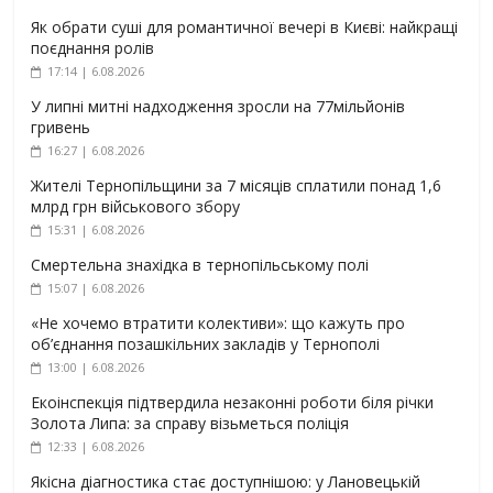
Як обрати суші для романтичної вечері в Києві: найкращі
поєднання ролів
17:14 | 6.08.2026
У липні митні надходження зросли на 77мільйонів
гривень
16:27 | 6.08.2026
Жителі Тернопільщини за 7 місяців сплатили понад 1,6
млрд грн військового збору
15:31 | 6.08.2026
Смертельна знахідка в тернопільському полі
15:07 | 6.08.2026
«Не хочемо втратити колективи»: що кажуть про
об’єднання позашкільних закладів у Тернополі
13:00 | 6.08.2026
Екоінспекція підтвердила незаконні роботи біля річки
Золота Липа: за справу візьметься поліція
12:33 | 6.08.2026
Якісна діагностика стає доступнішою: у Лановецькій