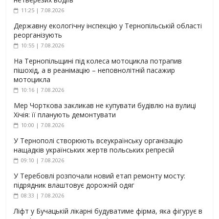
11:25 | 7.08.2026
Державну екологічну інспекцію у Тернопільській області
реорганізують
10:55 | 7.08.2026
На Тернопільщині під колеса мотоцикла потрапив
пішохід, а в реанімацію – неповнолітній пасажир
мотоцикла
10:16 | 7.08.2026
Мер Чорткова закликав не купувати будівлю на вулиці
Хічія: її планують демонтувати
10:00 | 7.08.2026
У Тернополі створюють всеукраїнську організацію
нащадків українських жертв польських репресій
09:10 | 7.08.2026
У Теребовлі розпочали новий етап ремонту мосту:
підрядник влаштовує дорожній одяг
08:33 | 7.08.2026
Ліфт у Бучацькій лікарні будуватиме фірма, яка фігурує в