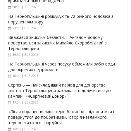
кримінальному провадженні
08:00 | 7.08.2026
На Тернопільщині розшукують 72-річного чоловіка з
порушенням зору
21:08 | 6.08.2026
Вважався зниклим безвісти, – Ангелом додому
повертається захисник Михайло Скоробогатий з
Тернопільщини
19:32 | 6.08.2026
На Тернопільщині через посуху обмежили забір води
для окремих підприємств
18:00 | 6.08.2026
Серпень — найскладніший період для донорства:
жителів Тернопільщини закликають долучитися до
кампанії «ЯСерпневийДонор»
17:34 | 6.08.2026
«Після поранення лише одне бажання –відновитися і
повернутися до побратимів». Історія незламного
тернопільського гвардійця
17:26 | 6.08.2026