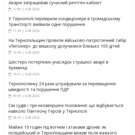
лікарні запрацював сучасний рентген-кабінет
12:00 | 6.08.2026
У Тернополі перевірили кондиціонери в громадському
транспорті: виявили одне порушення
11:30 | 6.08.2026
На Тернопільщині провели військово-патріотичний табір
«Легіонер»: до вишколу долучилися близько 100 дітей
10:43 | 6.08.2026
Шестеро потерпілих унаслідок страшної аварії в
Кременці
10:01 | 6.08.2026
Тернополянку 24 рази штрафували за перевищення
швидкості та порушення ПДР
09:09 | 6.08.2026
Сім судів і три незавершені поховання: що відбувається
навколо Пантеону Героїв у Тернополі
08:33 | 6.08.2026
Майже 10 годин під вогнем і атаками дронів: як
поліцейський із Тернопільщини вижив після важкого