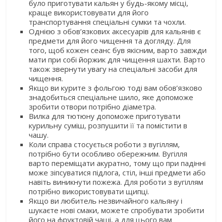
було приготувати кальян у будь-якому місці,
краще використовувати для його
транспортування спеціальні сумки та чохли.
Однією з обов’язкових аксесуарів для кальянів є
предмети для його чищення та догляду. Для
того, щоб кожен сеанс був якісним, варто завжди
мати при собі йоржик для чищення шахти. Варто
також звернути увагу на спеціальні засоби для
чищення.
Якщо ви курите з фольгою тоді вам обов’язково
знадобиться спеціальне шило, яке допоможе
зробити отвори потрібно діаметра.
Вилка для тютюну допоможе приготувати
курильну суміш, розпушити її та помістити в
чашу.
Коли справа стосується роботи з вугіллям,
потрібно бути особливо обережним. Вугілля
варто переміщати акуратно, тому що при падінні
може зіпсуватися підлога, стіл, інші предмети або
навіть виникнути пожежа. Для роботи з вугіллям
потрібно використовувати щипці.
Якщо ви любитель незвичайного кальяну і
шукаєте нові смаки, можете спробувати зробити
його на фруктовій чаші, а для цього вам