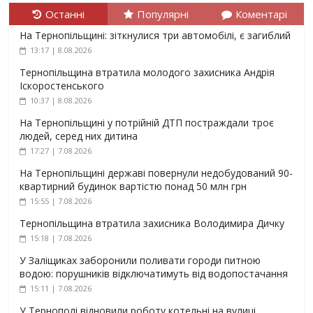
Останні
Популярні
Коментарі
На Тернопільщині: зіткнулися три автомобілі, є загиблий
13:17 | 8.08.2026
Тернопільщина втратила молодого захисника Андрія
Іскоростенського
10:37 | 8.08.2026
На Тернопільщині у потрійній ДТП постраждали троє
людей, серед них дитина
17:27 | 7.08.2026
На Тернопільщині державі повернули недобудований 90-
квартирний будинок вартістю понад 50 млн грн
15:55 | 7.08.2026
Тернопільщина втратила захисника Володимира Дичку
15:18 | 7.08.2026
У Заліщиках заборонили поливати городи питною
водою: порушників відключатимуть від водопостачання
15:11 | 7.08.2026
У Тернополі відновили роботу котельні на вулиці