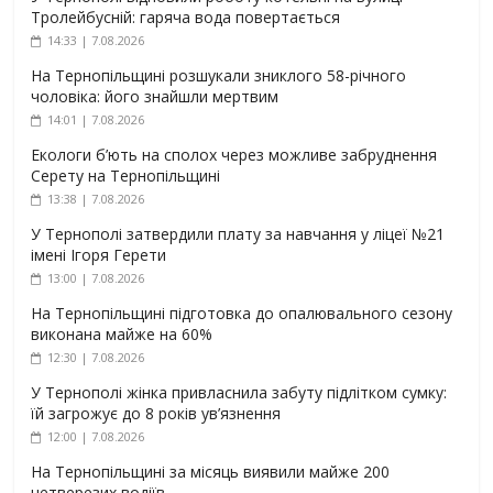
Тролейбусній: гаряча вода повертається
14:33 | 7.08.2026
На Тернопільщині розшукали зниклого 58-річного
чоловіка: його знайшли мертвим
14:01 | 7.08.2026
Екологи б’ють на сполох через можливе забруднення
Серету на Тернопільщині
13:38 | 7.08.2026
У Тернополі затвердили плату за навчання у ліцеї №21
імені Ігоря Герети
13:00 | 7.08.2026
На Тернопільщині підготовка до опалювального сезону
виконана майже на 60%
12:30 | 7.08.2026
У Тернополі жінка привласнила забуту підлітком сумку:
їй загрожує до 8 років ув’язнення
12:00 | 7.08.2026
На Тернопільщині за місяць виявили майже 200
нетверезих водіїв