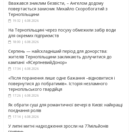
Вважався зниклим безвісти, – Ангелом додому
повертається захисник Михайло Скоробогатий з
Тернопільщини
19:32 | 6.08.2026
На Тернопільщині через посуху обмежили забір води
для окремих підприємств
18:00 | 6.08.2026
Серпень — найскладніший період для донорства:
жителів Тернопільщини закликають долучитися до
кампанії «ЯСерпневийДонор»
17:34 | 6.08.2026
«Після поранення лише одне бажання –відновитися і
повернутися до побратимів». Історія незламного
тернопільського гвардійця
17:26 | 6.08.2026
Як обрати суші для романтичної вечері в Києві: найкращі
поєднання ролів
17:14 | 6.08.2026
У липні митні надходження зросли на 77мільйонів
гривень