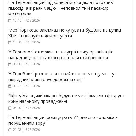
На Тернопільщині під колеса мотоцикла потрапив
пішохід, а в реанімацію – неповнолітній пасажир
мотоцикла
10:16 | 7.08.2026
Мер Чорткова закликав не купувати будівлю на вулиці
Хічія: її планують демонтувати
10:00 | 7.08.2026
У Тернополі створюють всеукраїнську організацію
нащадків українських жертв польських репресій
09:10 | 7.08.2026
У Теребовлі розпочали новий етап ремонту мосту:
підрядник влаштовує дорожній одяг
08:33 | 7.08.2026
Ліфт у Бучацькій лікарні будуватиме фірма, яка фігурує в
кримінальному провадженні
08:00 | 7.08.2026
На Тернопільщині розшукують 72-річного чоловіка з
порушенням зору
21:08 | 6.08.2026