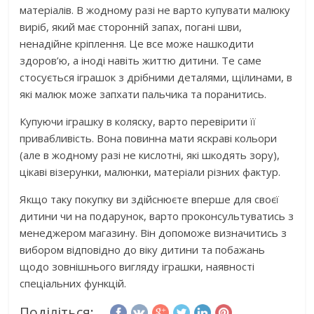
матеріалів. В жодному разі не варто купувати малюку
виріб, який має сторонній запах, погані шви,
ненадійне кріплення. Це все може нашкодити
здоров’ю, а іноді навіть життю дитини. Те саме
стосується іграшок з дрібними деталями, щілинами, в
які малюк може запхати пальчика та поранитись.
Купуючи іграшку в коляску, варто перевірити її
привабливість. Вона повинна мати яскраві кольори
(але в жодному разі не кислотні, які шкодять зору),
цікаві візерунки, малюнки, матеріали різних фактур.
Якщо таку покупку ви здійснюєте вперше для своєї
дитини чи на подарунок, варто проконсультуватись з
менеджером магазину. Він допоможе визначитись з
вибором відповідно до віку дитини та побажань
щодо зовнішнього вигляду іграшки, наявності
спеціальних функцій.
Поділіться: