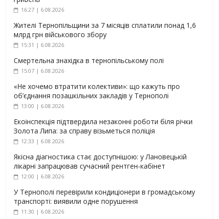
16:27 | 6.08.2026
Жителі Тернопільщини за 7 місяців сплатили понад 1,6
млрд грн військового збору
15:31 | 6.08.2026
Смертельна знахідка в тернопільському полі
15:07 | 6.08.2026
«Не хочемо втратити колективи»: що кажуть про
об’єднання позашкільних закладів у Тернополі
13:00 | 6.08.2026
Екоінспекція підтвердила незаконні роботи біля річки
Золота Липа: за справу візьметься поліція
12:33 | 6.08.2026
Якісна діагностика стає доступнішою: у Лановецькій
лікарні запрацював сучасний рентген-кабінет
12:00 | 6.08.2026
У Тернополі перевірили кондиціонери в громадському
транспорті: виявили одне порушення
11:30 | 6.08.2026