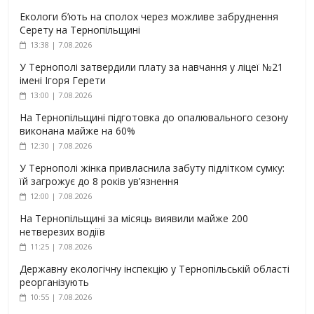
Екологи б’ють на сполох через можливе забруднення
Серету на Тернопільщині
13:38 | 7.08.2026
У Тернополі затвердили плату за навчання у ліцеї №21
імені Ігоря Герети
13:00 | 7.08.2026
На Тернопільщині підготовка до опалювального сезону
виконана майже на 60%
12:30 | 7.08.2026
У Тернополі жінка привласнила забуту підлітком сумку:
їй загрожує до 8 років ув’язнення
12:00 | 7.08.2026
На Тернопільщині за місяць виявили майже 200
нетверезих водіїв
11:25 | 7.08.2026
Державну екологічну інспекцію у Тернопільській області
реорганізують
10:55 | 7.08.2026