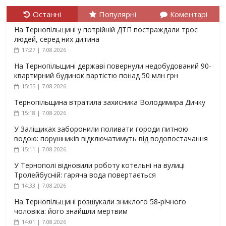
Останні
Популярні
Коментарі
На Тернопільщині у потрійній ДТП постраждали троє
людей, серед них дитина
17:27 | 7.08.2026
На Тернопільщині державі повернули недобудований 90-
квартирний будинок вартістю понад 50 млн грн
15:55 | 7.08.2026
Тернопільщина втратила захисника Володимира Дичку
15:18 | 7.08.2026
У Заліщиках заборонили поливати городи питною
водою: порушників відключатимуть від водопостачання
15:11 | 7.08.2026
У Тернополі відновили роботу котельні на вулиці
Тролейбусній: гаряча вода повертається
14:33 | 7.08.2026
На Тернопільщині розшукали зниклого 58-річного
чоловіка: його знайшли мертвим
14:01 | 7.08.2026