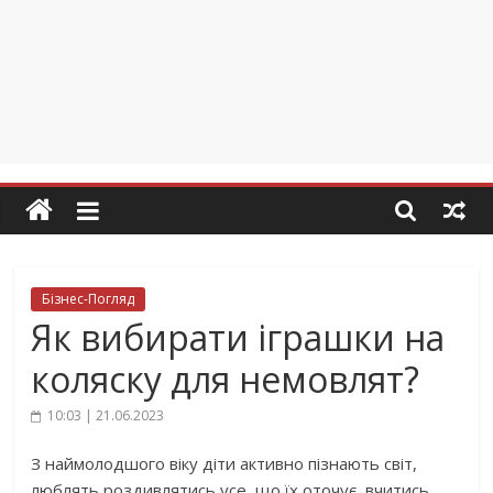
Бізнес-Погляд
Як вибирати іграшки на
коляску для немовлят?
10:03 | 21.06.2023
З наймолодшого віку діти активно пізнають світ,
люблять роздивлятись усе, що їх оточує, вчитись