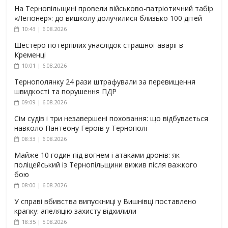
На Тернопільщині провели військово-патріотичний табір
«Легіонер»: до вишколу долучилися близько 100 дітей
10:43 | 6.08.2026
Шестеро потерпілих унаслідок страшної аварії в
Кременці
10:01 | 6.08.2026
Тернополянку 24 рази штрафували за перевищення
швидкості та порушення ПДР
09:09 | 6.08.2026
Сім судів і три незавершені поховання: що відбувається
навколо Пантеону Героїв у Тернополі
08:33 | 6.08.2026
Майже 10 годин під вогнем і атаками дронів: як
поліцейський із Тернопільщини вижив після важкого
бою
08:00 | 6.08.2026
У справі вбивства випускниці у Вишнівці поставлено
крапку: апеляцію захисту відхилили
18:35 | 5.08.2026