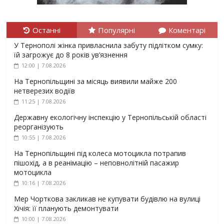
Останні
Популярні
Коментарі
У Тернополі жінка привласнила забуту підлітком сумку:
їй загрожує до 8 років ув’язнення
12:00 | 7.08.2026
На Тернопільщині за місяць виявили майже 200
нетверезих водіїв
11:25 | 7.08.2026
Державну екологічну інспекцію у Тернопільській області
реорганізують
10:55 | 7.08.2026
На Тернопільщині під колеса мотоцикла потрапив
пішохід, а в реанімацію – неповнолітній пасажир
мотоцикла
10:16 | 7.08.2026
Мер Чорткова закликав не купувати будівлю на вулиці
Хічія: її планують демонтувати
10:00 | 7.08.2026