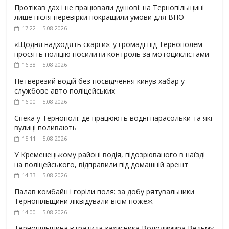
Протікав дах і не працювали душові: на Тернопільщині
лише після перевірки покращили умови для ВПО
17:22 | 5.08.2026
«Щодня надходять скарги»: у громаді під Тернополем
просять поліцію посилити контроль за мотоциклістами
16:38 | 5.08.2026
Нетверезий водій без посвідчення кинув хабар у
службове авто поліцейських
16:00 | 5.08.2026
Спека у Тернополі: де працюють водні парасольки та які
вулиці поливають
15:11 | 5.08.2026
У Кременецькому районі водія, підозрюваного в наїзді
на поліцейського, відправили під домашній арешт
14:33 | 5.08.2026
Палав комбайн і горіли поля: за добу рятувальники
Тернопільщини ліквідували вісім пожеж
14:00 | 5.08.2026
Тернопільщина втратила захисника Володимира Вельму