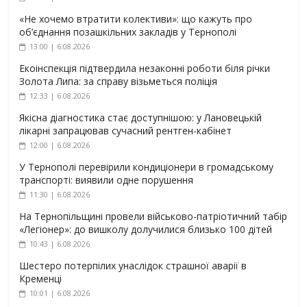
«Не хочемо втратити колективи»: що кажуть про
об’єднання позашкільних закладів у Тернополі
13:00 | 6.08.2026
Екоінспекція підтвердила незаконні роботи біля річки
Золота Липа: за справу візьметься поліція
12:33 | 6.08.2026
Якісна діагностика стає доступнішою: у Лановецькій
лікарні запрацював сучасний рентген-кабінет
12:00 | 6.08.2026
У Тернополі перевірили кондиціонери в громадському
транспорті: виявили одне порушення
11:30 | 6.08.2026
На Тернопільщині провели військово-патріотичний табір
«Легіонер»: до вишколу долучилися близько 100 дітей
10:43 | 6.08.2026
Шестеро потерпілих унаслідок страшної аварії в
Кременці
10:01 | 6.08.2026