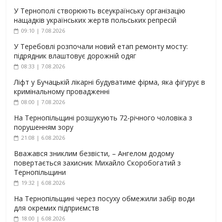
У Тернополі створюють всеукраїнську організацію
нащадків українських жертв польських репресій
09:10 | 7.08.2026
У Теребовлі розпочали новий етап ремонту мосту:
підрядник влаштовує дорожній одяг
08:33 | 7.08.2026
Ліфт у Бучацькій лікарні будуватиме фірма, яка фігурує в
кримінальному провадженні
08:00 | 7.08.2026
На Тернопільщині розшукують 72-річного чоловіка з
порушенням зору
21:08 | 6.08.2026
Вважався зниклим безвісти, – Ангелом додому
повертається захисник Михайло Скоробогатий з
Тернопільщини
19:32 | 6.08.2026
На Тернопільщині через посуху обмежили забір води
для окремих підприємств
18:00 | 6.08.2026