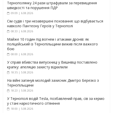
Тернополянку 24 рази штрафували за перевищення
швидкості та порушення ПДР
09:09 | 6.08.2026
Сім судів і три незавершені поховання: що відбувається
навколо Пантеону Героїв у Тернополі
08:33 | 6.08.2026
Майже 10 годин під вогнем і атаками дронів: як
поліцейський із Тернопільщини вижив після важкого
бою
08:00 | 6.08.2026
У справі вбивства випускниці у Вишнівці поставлено
крапку: апеляцію захисту відхилили
18:35 | 5.08.2026
На війні загинув молодий захисник Дмитро Березко з
Тернопільщини
18:23 | 5.08.2026
У Тернополі водій Tesla, позбавлений прав, сів за кермо
у стані наркотичного сп’яніння
18:00 | 5.08.2026