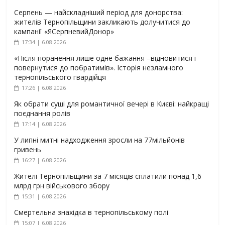
Серпень — найскладніший період для донорства:
жителів Тернопільщини закликають долучитися до
кампанії «ЯСерпневийДонор»
17:34 | 6.08.2026
«Після поранення лише одне бажання –відновитися і
повернутися до побратимів». Історія незламного
тернопільського гвардійця
17:26 | 6.08.2026
Як обрати суші для романтичної вечері в Києві: найкращі
поєднання ролів
17:14 | 6.08.2026
У липні митні надходження зросли на 77мільйонів
гривень
16:27 | 6.08.2026
Жителі Тернопільщини за 7 місяців сплатили понад 1,6
млрд грн військового збору
15:31 | 6.08.2026
Смертельна знахідка в тернопільському полі
15:07 | 6.08.2026