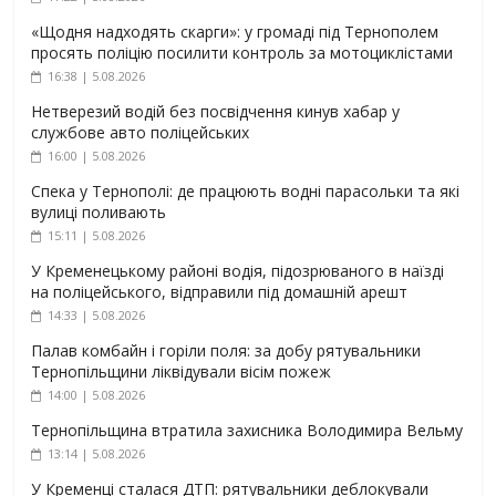
«Щодня надходять скарги»: у громаді під Тернополем
просять поліцію посилити контроль за мотоциклістами
16:38 | 5.08.2026
Нетверезий водій без посвідчення кинув хабар у
службове авто поліцейських
16:00 | 5.08.2026
Спека у Тернополі: де працюють водні парасольки та які
вулиці поливають
15:11 | 5.08.2026
У Кременецькому районі водія, підозрюваного в наїзді
на поліцейського, відправили під домашній арешт
14:33 | 5.08.2026
Палав комбайн і горіли поля: за добу рятувальники
Тернопільщини ліквідували вісім пожеж
14:00 | 5.08.2026
Тернопільщина втратила захисника Володимира Вельму
13:14 | 5.08.2026
У Кременці сталася ДТП: рятувальники деблокували