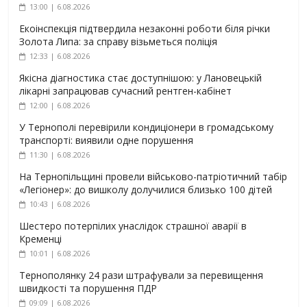
13:00 | 6.08.2026
Екоінспекція підтвердила незаконні роботи біля річки
Золота Липа: за справу візьметься поліція
12:33 | 6.08.2026
Якісна діагностика стає доступнішою: у Лановецькій
лікарні запрацював сучасний рентген-кабінет
12:00 | 6.08.2026
У Тернополі перевірили кондиціонери в громадському
транспорті: виявили одне порушення
11:30 | 6.08.2026
На Тернопільщині провели військово-патріотичний табір
«Легіонер»: до вишколу долучилися близько 100 дітей
10:43 | 6.08.2026
Шестеро потерпілих унаслідок страшної аварії в
Кременці
10:01 | 6.08.2026
Тернополянку 24 рази штрафували за перевищення
швидкості та порушення ПДР
09:09 | 6.08.2026