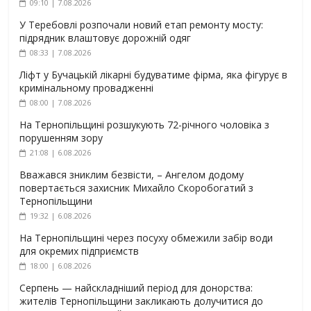
09:10 | 7.08.2026
У Теребовлі розпочали новий етап ремонту мосту:
підрядник влаштовує дорожній одяг
08:33 | 7.08.2026
Ліфт у Бучацькій лікарні будуватиме фірма, яка фігурує в
кримінальному провадженні
08:00 | 7.08.2026
На Тернопільщині розшукують 72-річного чоловіка з
порушенням зору
21:08 | 6.08.2026
Вважався зниклим безвісти, – Ангелом додому
повертається захисник Михайло Скоробогатий з
Тернопільщини
19:32 | 6.08.2026
На Тернопільщині через посуху обмежили забір води
для окремих підприємств
18:00 | 6.08.2026
Серпень — найскладніший період для донорства:
жителів Тернопільщини закликають долучитися до