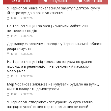
Останні
Популярні
Коментарі
У Тернополі жінка привласнила забуту підлітком сумку:
їй загрожує до 8 років ув’язнення
12:00 | 7.08.2026
На Тернопільщині за місяць виявили майже 200
нетверезих водіїв
11:25 | 7.08.2026
Державну екологічну інспекцію у Тернопільській області
реорганізують
10:55 | 7.08.2026
На Тернопільщині під колеса мотоцикла потрапив
пішохід, а в реанімацію – неповнолітній пасажир
мотоцикла
10:16 | 7.08.2026
Мер Чорткова закликав не купувати будівлю на вулиці
Хічія: її планують демонтувати
10:00 | 7.08.2026
У Тернополі створюють всеукраїнську організацію
нащадків українських жертв польських репресій