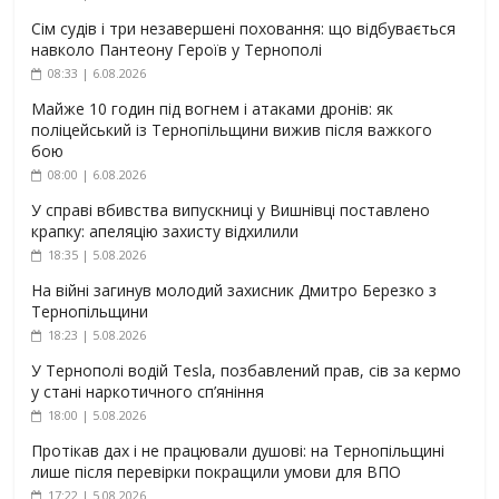
Сім судів і три незавершені поховання: що відбувається
навколо Пантеону Героїв у Тернополі
08:33 | 6.08.2026
Майже 10 годин під вогнем і атаками дронів: як
поліцейський із Тернопільщини вижив після важкого
бою
08:00 | 6.08.2026
У справі вбивства випускниці у Вишнівці поставлено
крапку: апеляцію захисту відхилили
18:35 | 5.08.2026
На війні загинув молодий захисник Дмитро Березко з
Тернопільщини
18:23 | 5.08.2026
У Тернополі водій Tesla, позбавлений прав, сів за кермо
у стані наркотичного сп’яніння
18:00 | 5.08.2026
Протікав дах і не працювали душові: на Тернопільщині
лише після перевірки покращили умови для ВПО
17:22 | 5.08.2026