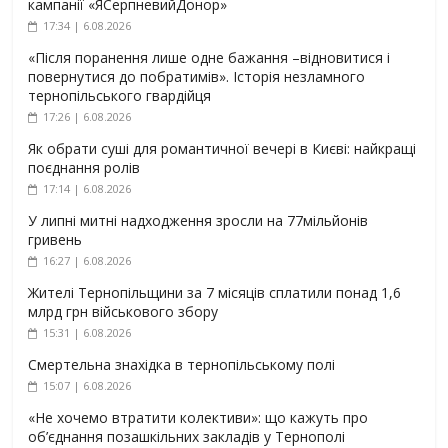
кампанії «ЯСерпневийДонор»
17:34 | 6.08.2026
«Після поранення лише одне бажання –відновитися і
повернутися до побратимів». Історія незламного
тернопільського гвардійця
17:26 | 6.08.2026
Як обрати суші для романтичної вечері в Києві: найкращі
поєднання ролів
17:14 | 6.08.2026
У липні митні надходження зросли на 77мільйонів
гривень
16:27 | 6.08.2026
Жителі Тернопільщини за 7 місяців сплатили понад 1,6
млрд грн військового збору
15:31 | 6.08.2026
Смертельна знахідка в тернопільському полі
15:07 | 6.08.2026
«Не хочемо втратити колективи»: що кажуть про
об’єднання позашкільних закладів у Тернополі