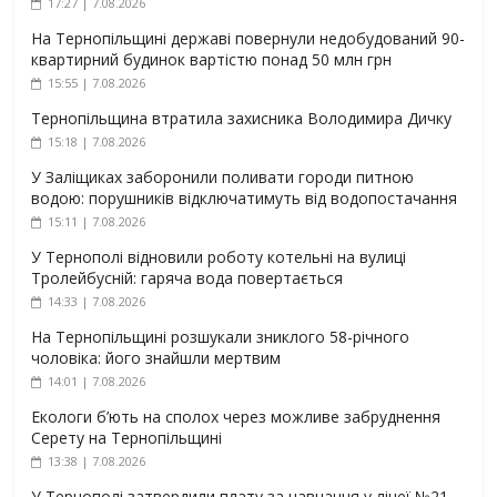
17:27 | 7.08.2026
На Тернопільщині державі повернули недобудований 90-
квартирний будинок вартістю понад 50 млн грн
15:55 | 7.08.2026
Тернопільщина втратила захисника Володимира Дичку
15:18 | 7.08.2026
У Заліщиках заборонили поливати городи питною
водою: порушників відключатимуть від водопостачання
15:11 | 7.08.2026
У Тернополі відновили роботу котельні на вулиці
Тролейбусній: гаряча вода повертається
14:33 | 7.08.2026
На Тернопільщині розшукали зниклого 58-річного
чоловіка: його знайшли мертвим
14:01 | 7.08.2026
Екологи б’ють на сполох через можливе забруднення
Серету на Тернопільщині
13:38 | 7.08.2026
У Тернополі затвердили плату за навчання у ліцеї №21