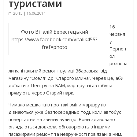
туристами
20:15 | 16.06.2014
16
Фото Віталій Берестецький
червня
https://www.facebook.com/vitalik455?
у
fref=photo
Терноп
олі
розпоча
ли капітальний ремонт вулиці Збаразька: від
магазину “Оселя” до “Старого млина”. Через це, аби
доїхати з Центру на БАМ, маршрутні автобуси
прямують через Старий парк.
Чимало мешканців про такі зміни маршрутів
дізнаються уже безпосередньо тоді, коли автобус
повертає не на звичну вулицю. Вони здивовано
оглядаються довкола, обговорюють з іншими
пасажирами ремонт та незручності пов’язані з ним.