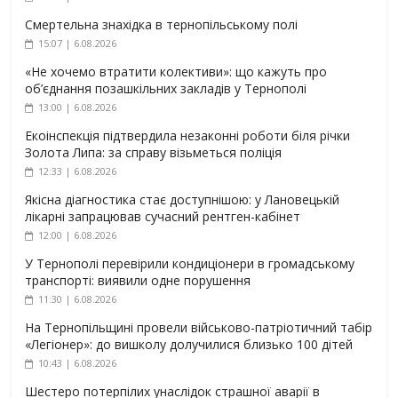
Смертельна знахідка в тернопільському полі
15:07 | 6.08.2026
«Не хочемо втратити колективи»: що кажуть про
об’єднання позашкільних закладів у Тернополі
13:00 | 6.08.2026
Екоінспекція підтвердила незаконні роботи біля річки
Золота Липа: за справу візьметься поліція
12:33 | 6.08.2026
Якісна діагностика стає доступнішою: у Лановецькій
лікарні запрацював сучасний рентген-кабінет
12:00 | 6.08.2026
У Тернополі перевірили кондиціонери в громадському
транспорті: виявили одне порушення
11:30 | 6.08.2026
На Тернопільщині провели військово-патріотичний табір
«Легіонер»: до вишколу долучилися близько 100 дітей
10:43 | 6.08.2026
Шестеро потерпілих унаслідок страшної аварії в