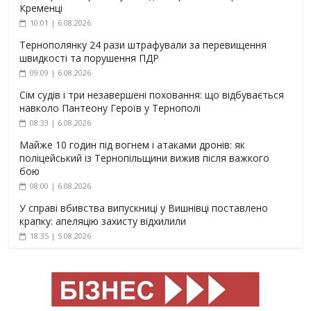
Кременці
10:01 | 6.08.2026
Тернополянку 24 рази штрафували за перевищення
швидкості та порушення ПДР
09:09 | 6.08.2026
Сім судів і три незавершені поховання: що відбувається
навколо Пантеону Героїв у Тернополі
08:33 | 6.08.2026
Майже 10 годин під вогнем і атаками дронів: як
поліцейський із Тернопільщини вижив після важкого
бою
08:00 | 6.08.2026
У справі вбивства випускниці у Вишнівці поставлено
крапку: апеляцію захисту відхилили
18:35 | 5.08.2026