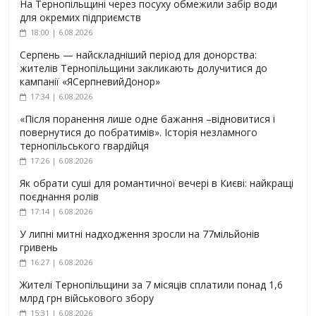
На Тернопільщині через посуху обмежили забір води
для окремих підприємств
18:00 | 6.08.2026
Серпень — найскладніший період для донорства:
жителів Тернопільщини закликають долучитися до
кампанії «ЯСерпневийДонор»
17:34 | 6.08.2026
«Після поранення лише одне бажання –відновитися і
повернутися до побратимів». Історія незламного
тернопільського гвардійця
17:26 | 6.08.2026
Як обрати суші для романтичної вечері в Києві: найкращі
поєднання ролів
17:14 | 6.08.2026
У липні митні надходження зросли на 77мільйонів
гривень
16:27 | 6.08.2026
Жителі Тернопільщини за 7 місяців сплатили понад 1,6
млрд грн військового збору
15:31 | 6.08.2026