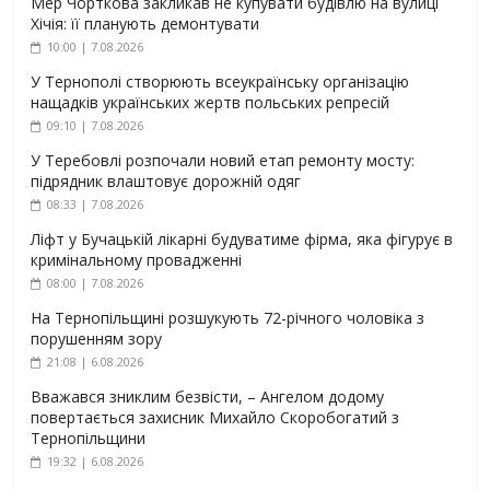
Мер Чорткова закликав не купувати будівлю на вулиці
Хічія: її планують демонтувати
10:00 | 7.08.2026
У Тернополі створюють всеукраїнську організацію
нащадків українських жертв польських репресій
09:10 | 7.08.2026
У Теребовлі розпочали новий етап ремонту мосту:
підрядник влаштовує дорожній одяг
08:33 | 7.08.2026
Ліфт у Бучацькій лікарні будуватиме фірма, яка фігурує в
кримінальному провадженні
08:00 | 7.08.2026
На Тернопільщині розшукують 72-річного чоловіка з
порушенням зору
21:08 | 6.08.2026
Вважався зниклим безвісти, – Ангелом додому
повертається захисник Михайло Скоробогатий з
Тернопільщини
19:32 | 6.08.2026