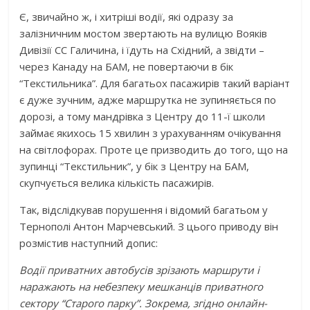
Є, звичайно ж, і хитріші водії, які одразу за
залізничним мостом звертають на вулицю Вояків
Дивізії СС Галичина, і їдуть на Східний, а звідти –
через Канаду на БАМ, не повертаючи в бік
“Текстильника”. Для багатьох пасажирів такий варіант
є дуже зучним, адже маршрутка не зупиняється по
дорозі, а тому мандрівка з Центру до 11-ї школи
займає якихось 15 хвилин з урахуванням очікування
на світлофорах. Проте це призводить до того, що на
зупинці “Текстильник”, у бік з Центру на БАМ,
скупчується велика кількість пасажирів.
Так, відслідкував порушення і відомий багатьом у
Тернополі Антон Марчевський. З цього приводу він
розмістив наступний допис:
Водії приватних автобусів зрізають маршрути і
наражають на небезпеку мешканців приватного
сектору “Старого парку”. Зокрема, згідно онлайн-