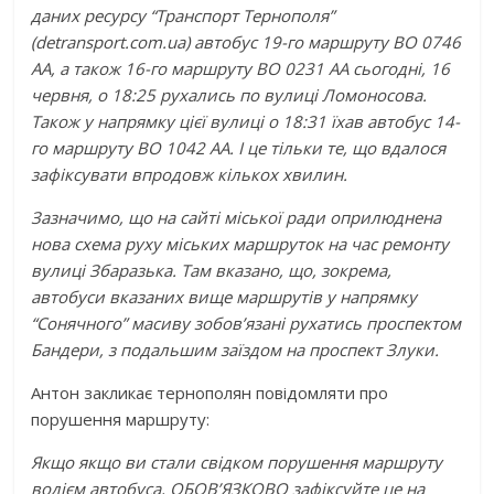
даних ресурсу “Транспорт Тернополя”
(detransport.com.ua) автобус 19-го маршруту ВО 0746
АА, а також 16-го маршруту ВО 0231 АА сьогодні, 16
червня, о 18:25 рухались по вулиці Ломоносова.
Також у напрямку цієї вулиці о 18:31 їхав автобус 14-
го маршруту ВО 1042 АА. І це тільки те, що вдалося
зафіксувати впродовж кількох хвилин.
Зазначимо, що на сайті міської ради оприлюднена
нова схема руху міських маршруток на час ремонту
вулиці Збаразька. Там вказано, що, зокрема,
автобуси вказаних вище маршрутів у напрямку
“Сонячного” масиву зобов’язані рухатись проспектом
Бандери, з подальшим заїздом на проспект Злуки.
Антон закликає тернополян повідомляти про
порушення маршруту:
Якщо якщо ви стали свідком порушення маршруту
водієм автобуса, ОБОВ’ЯЗКОВО зафіксуйте це на