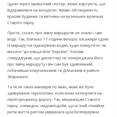
Їдучи через приватний сектор, жінки жартують, що
відправилися на екскурсію. Жваво обговорюють
красиві будинки та квітники на вузеньких вуличках
Старого парку.
Проте, схоже, про зміну маршрутів не знали і самі
водії. Так, близько 17 години вечора, пасажири однієї
із маршруток підказували водію, куди повертати і як
виїхати “до кільця біля “Берізки”. Чоловік
стверджував, що диспетчер не попереджала його
про зміну маршруту і він сам був здивований,
побачивши комунальників та ДАІшників в районі
Збаразької.
Та після таких маневрів по ямах, яким же було
здивування тернополян, коли вони наткнулися на…
перегороджену дорогу. Так, мешканцям Старого
парку, очевидно, недовподоби, що в їхній спокійни
ритм життя раптом увірвалася ціла безперервна