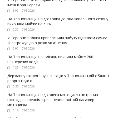
імені Ігоря Герети
13:00 | 7.08.2026
На Тернопільщині підготовка до опалювального сезону
виконана майже на 60%
12:30 | 7.08.2026
У Тернополі жінка привласнила забуту підлітком сумку:
їй загрожує до 8 років ув’язнення
12:00 | 7.08.2026
На Тернопільщині за місяць виявили майже 200
нетверезих водіїв
11:25 | 7.08.2026
Державну екологічну інспекцію у Тернопільській області
реорганізують
10:55 | 7.08.2026
На Тернопільщині під колеса мотоцикла потрапив
пішохід, а в реанімацію – неповнолітній пасажир
мотоцикла
10:16 | 7.08.2026