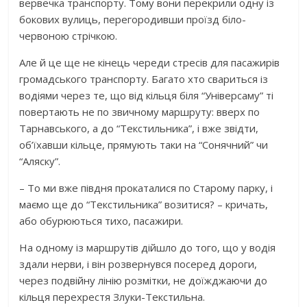
вервечка транспорту. Тому вони перекрили одну із
бокових вулиць, перегородивши проїзд біло-
червоною стрічкою.
Але й це ще не кінець череди стресів для пасажирів
громадського транспорту. Багато хто свариться із
водіями через те, що від кільця біля “Універсаму” ті
повертають не по звичному маршруту: вверх по
Тарнавського, а до “Текстильника”, і вже звідти,
об’їхавши кільце, прямують таки на “Сонячний” чи
“Аляску”.
– То ми вже півдня прокаталися по Старому парку, і
маємо ще до “Текстильника” возитися? – кричать,
або обурюються тихо, пасажири.
На одному із маршрутів дійшло до того, що у водія
здали нерви, і він розвернувся посеред дороги,
через подвійну лінію розмітки, не доїжджаючи до
кільця перехрестя Злуки-Текстильна.