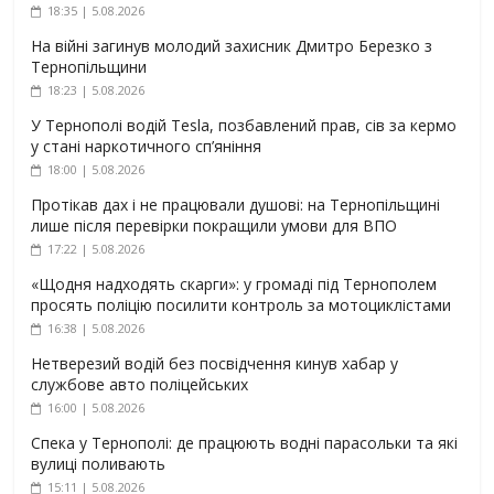
18:35 | 5.08.2026
На війні загинув молодий захисник Дмитро Березко з
Тернопільщини
18:23 | 5.08.2026
У Тернополі водій Tesla, позбавлений прав, сів за кермо
у стані наркотичного сп’яніння
18:00 | 5.08.2026
Протікав дах і не працювали душові: на Тернопільщині
лише після перевірки покращили умови для ВПО
17:22 | 5.08.2026
«Щодня надходять скарги»: у громаді під Тернополем
просять поліцію посилити контроль за мотоциклістами
16:38 | 5.08.2026
Нетверезий водій без посвідчення кинув хабар у
службове авто поліцейських
16:00 | 5.08.2026
Спека у Тернополі: де працюють водні парасольки та які
вулиці поливають
15:11 | 5.08.2026