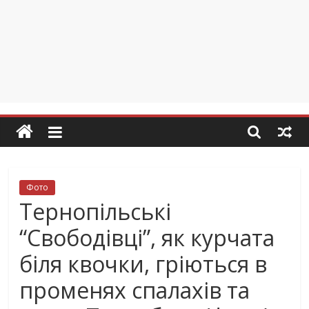
Фото
Тернопільські
“Свободівці”, як курчата
біля квочки, гріються в
променях спалахів та