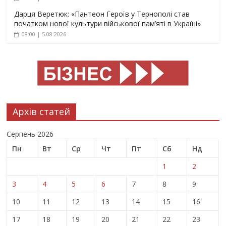
Дарця Веретюк: «Пантеон Героїв у Тернополі став
початком нової культури військової пам’яті в Україні»
08:00 | 5.08.2026
Архів статей
Серпень 2026
Пн
Вт
Ср
Чт
Пт
Сб
Нд
1
2
3
4
5
6
7
8
9
10
11
12
13
14
15
16
17
18
19
20
21
22
23