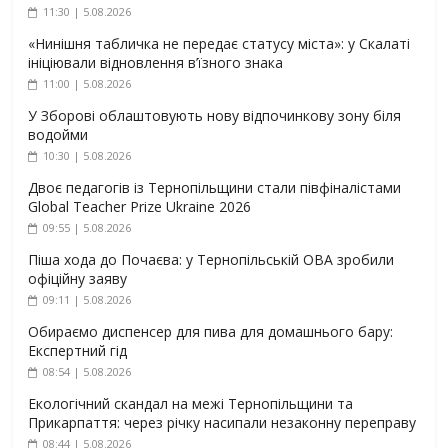
11:30 | 5.08.2026
«Нинішня табличка не передає статусу міста»: у Скалаті
ініціювали відновлення в’їзного знака
11:00 | 5.08.2026
У Зборові облаштовують нову відпочинкову зону біля
водойми
10:30 | 5.08.2026
Двоє педагогів із Тернопільщини стали півфіналістами
Global Teacher Prize Ukraine 2026
09:55 | 5.08.2026
Піша хода до Почаєва: у Тернопільській ОВА зробили
офіційну заяву
09:11 | 5.08.2026
Обираємо диспенсер для пива для домашнього бару:
Експертний гід
08:54 | 5.08.2026
Екологічний скандал на межі Тернопільщини та
Прикарпаття: через річку насипали незаконну переправу
08:44 | 5.08.2026