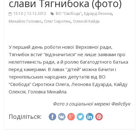
слави Тягнибока (фото)
,
,
15:10 | 12.12.2012
ВО "Свобода"
Едуард Леонов
,
,
Михайло Головко
Олег Сиротюк
Олексій Кайда
У перший день роботи нової Верховної ради,
Тягнибок встиг “відзначитися” не лише заявами про
нелегітимність ради, а й роллю багатодітного батька
перед камерами. В лавах “дітей” можна бачити і
тернопільських народних депутатів від ВО
“Свобода” Сиротюка Олега, Леонова Едуарда, Кайду
Олексія, Головка Михайла.
Фото з соціальної мережі Фейсбук
Поділіться: