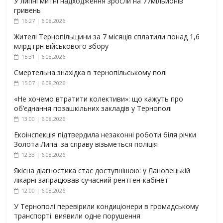
У липні митні надходження зросли на 77мільйонів
гривень
16:27 | 6.08.2026
Жителі Тернопільщини за 7 місяців сплатили понад 1,6
млрд грн військового збору
15:31 | 6.08.2026
Смертельна знахідка в тернопільському полі
15:07 | 6.08.2026
«Не хочемо втратити колективи»: що кажуть про
об’єднання позашкільних закладів у Тернополі
13:00 | 6.08.2026
Екоінспекція підтвердила незаконні роботи біля річки
Золота Липа: за справу візьметься поліція
12:33 | 6.08.2026
Якісна діагностика стає доступнішою: у Лановецькій
лікарні запрацював сучасний рентген-кабінет
12:00 | 6.08.2026
У Тернополі перевірили кондиціонери в громадському
транспорті: виявили одне порушення