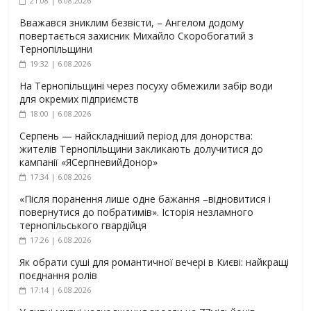
21:08 | 6.08.2026
Вважався зниклим безвісти, – Ангелом додому
повертається захисник Михайло Скоробогатий з
Тернопільщини
19:32 | 6.08.2026
На Тернопільщині через посуху обмежили забір води
для окремих підприємств
18:00 | 6.08.2026
Серпень — найскладніший період для донорства:
жителів Тернопільщини закликають долучитися до
кампанії «ЯСерпневийДонор»
17:34 | 6.08.2026
«Після поранення лише одне бажання –відновитися і
повернутися до побратимів». Історія незламного
тернопільського гвардійця
17:26 | 6.08.2026
Як обрати суші для романтичної вечері в Києві: найкращі
поєднання ролів
17:14 | 6.08.2026