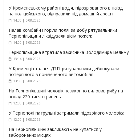
У Кременецькому районі водія, підозрюваного в наїзді
на поліцейського, відправили під домашній арешт
14:33 | 5.08.2026
Палав комбайн і горіли поля: за добу рятувальники
Тернопільщини ліквідували вісім пожеж
14:00 | 5.08.2026
Тернопільщина втратила захисника Володимира Вельму
13:14 | 5.08.2026
У Кременці сталася ДТП: рятувальники деблокували
потерпілого з понівеченого автомобіля
13:09 | 5.08.2026
На Тернопільщині чоловік незаконно виловив рибу на
понад 220 тисяч гривень
12:33 | 5.08.2026
У Тернополі патрульні затримали підозрілого чоловіка
12:00 | 5.08.2026
На Тернопільщині закликають не купатися у
заборонених місцях