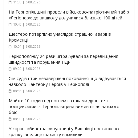
11:30 | 6.08.2026
На Тернопільщині провели військово-патріотичний табір
«Легіонер»: до вишколу долучилися близько 100 дітей
10:43 | 6.08.2026
Шестеро потерпілих унаслідок страшної аварії в
Кременці
10:01 | 6.08.2026
Тернополянку 24 рази штрафували за перевищення
швидкості та порушення ПДР
09:09 | 6.08.2026
Сім судів і три незавершені поховання: що відбувається
навколо Пантеону Героїв у Тернополі
08:33 | 6.08.2026
Майже 10 годин під вогнем і атаками дронів: як
поліцейський із Тернопільщини вижив після важкого
бою
08:00 | 6.08.2026
У справі вбивства випускниці у Вишнівці поставлено
крапку: апеляцію захисту відхилили