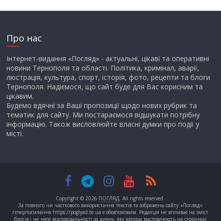
Про нас
Інтернет-видання «Погляд» - актуальні, цікаві та оперативні
новини Тернополя та області. Політика, кримінал, аварії,
люстрація, культура, спорт, історія, фото, рецепти та блоги
Тернополя. Надіємося, що сайт буде для Вас корисним та
цікавим.
Будемо вдячні за Ваші пропозиції щодо нових рубрик та
тематик для сайту. Ми постараємося відшукати потрібну
інформацію. Також висловлюйте власні думки про події у
місті.
Copyright © 2026
ПОГЛЯД
. All rights reserved.
За повного чи часткового використання текстів та зображень сайту «Погляд»
гіперпосилання https://poglyad.te.ua є обов’язковим. Редакція не впливає на зміст
блогів і не несе відповідальності за думку, яку автори висловлюють на сторінках