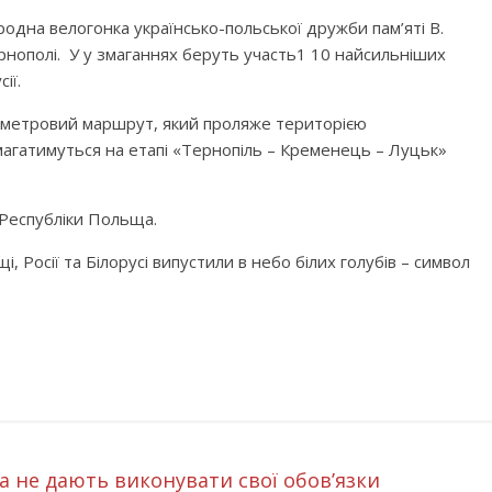
родна велогонка українсько-польської дружби пам’яті В.
рнополі. У у змаганнях беруть участь1 10 найсильніших
ії.
ометровий маршрут, який проляже територією
магатимуться на етапі «Тернопіль – Кременець – Луцьк»
 Республіки Польща.
, Росії та Білорусі випустили в небо білих голубів – символ
а не дають виконувати свої обов’язки