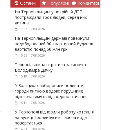
Останні
Популярні
Коментарі
На Тернопільщині у потрійній ДТП
постраждали троє людей, серед них
дитина
17:27 | 7.08.2026
На Тернопільщині державі повернули
недобудований 90-квартирний будинок
вартістю понад 50 млн грн
15:55 | 7.08.2026
Тернопільщина втратила захисника
Володимира Дичку
15:18 | 7.08.2026
У Заліщиках заборонили поливати
городи питною водою: порушників
відключатимуть від водопостачання
15:11 | 7.08.2026
У Тернополі відновили роботу котельні
на вулиці Тролейбусній: гаряча вода
повертається
14:33 | 7.08.2026