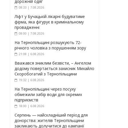
дорожній одяг
08:33 | 7.08.2026
Ліфт у Бучацькій лікарні будуватиме
фірма, яка фігурує в кримінальному
провадженні
08:00 | 7.08.2026
На Тернопільщині розшукують 72-
річного чоловіка з порушенням зору
21:08 | 6.08.2026
Вважався зниклим безвісти, – Ангелом
додому повертається захисник Михайло
Скоробогатий з Тернопільщини
19:32 | 6.08.2026
На Тернопільщині через посуху
обмежили забір води для окремих
підприємств
18:00 | 6.08.2026
Серпень — найскладніший період для
донорства: жителів Тернопільщини
закликають долучитися до кампанії