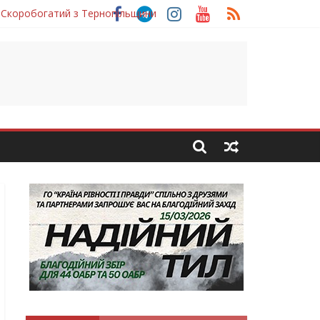
 Скоробогатий з Тернопільщини