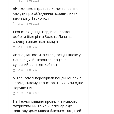
15:07 | 6.08.2026
«Не хочемо втратити колективи»: що
кажуть про об’єднання позашкільних
закладів у Тернополі
13:00 | 6.08.2026
Екоінспекція підтвердила незаконні
роботи біля річки Золота Липа: за
справу візьметься поліція
12:33 | 6.08.2026
Якісна діагностика стає доступнішою: у
Лановецькій лікарні запрацював
сучасний рентген-кабінет
12:00 | 6.08.2026
У Тернополі перевірили кондиціонери в
громадському транспорті: виявили одне
порушення
11:30 | 6.08.2026
На Тернопільщині провели військово-
патріотичний табір «Легіонер»: до
вишколу долучилися близько 100 дітей