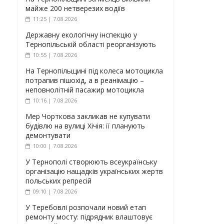
майже 200 нетверезих водіїв
11:25 | 7.08.2026
Державну екологічну інспекцію у
Тернопільській області реорганізують
10:55 | 7.08.2026
На Тернопільщині під колеса мотоцикла
потрапив пішохід, а в реанімацію –
неповнолітній пасажир мотоцикла
10:16 | 7.08.2026
Мер Чорткова закликав не купувати
будівлю на вулиці Хічія: її планують
демонтувати
10:00 | 7.08.2026
У Тернополі створюють всеукраїнську
організацію нащадків українських жертв
польських репресій
09:10 | 7.08.2026
У Теребовлі розпочали новий етап
ремонту мосту: підрядник влаштовує