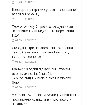
10:43 | 6.08.2026
Шестеро потерпілих унаслідок страшної
аварії в Кременці
10:01 | 6.08.2026
Тернополянку 24 рази штрафували за
перевищення швидкості та порушення
ПДР
09:09 | 6.08.2026
Сім судів і три незавершені поховання:
що відбувається навколо Пантеону
Героїв у Тернополі
08:33 | 6.08.2026
Майже 10 годин під вогнем і атаками
дронів: як поліцейський із
Тернопільщини вижив після важкого
бою
08:00 | 6.08.2026
У справі вбивства випускниці у Вишнівці
поставлено крапку: апеляцію захисту
відхилили