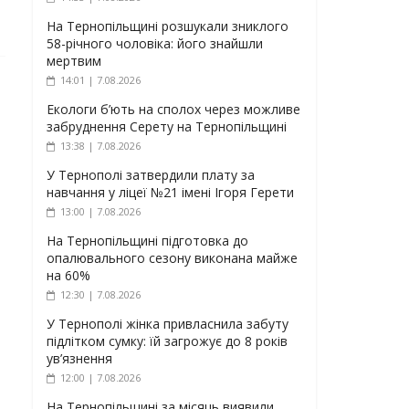
На Тернопільщині розшукали зниклого
58-річного чоловіка: його знайшли
мертвим
14:01 | 7.08.2026
Екологи б’ють на сполох через можливе
забруднення Серету на Тернопільщині
13:38 | 7.08.2026
У Тернополі затвердили плату за
навчання у ліцеї №21 імені Ігоря Герети
13:00 | 7.08.2026
На Тернопільщині підготовка до
опалювального сезону виконана майже
на 60%
12:30 | 7.08.2026
У Тернополі жінка привласнила забуту
підлітком сумку: їй загрожує до 8 років
ув’язнення
12:00 | 7.08.2026
На Тернопільщині за місяць виявили