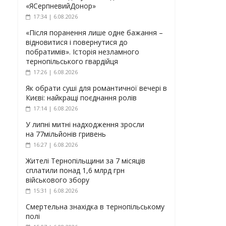
«ЯСерпневийДонор»
17:34 | 6.08.2026
«Після поранення лише одне бажання –
відновитися і повернутися до
побратимів». Історія незламного
тернопільського гвардійця
17:26 | 6.08.2026
Як обрати суші для романтичної вечері в
Києві: найкращі поєднання ролів
17:14 | 6.08.2026
У липні митні надходження зросли
на 77мільйонів гривень
16:27 | 6.08.2026
Жителі Тернопільщини за 7 місяців
сплатили понад 1,6 млрд грн
військового збору
15:31 | 6.08.2026
Смертельна знахідка в тернопільському
полі