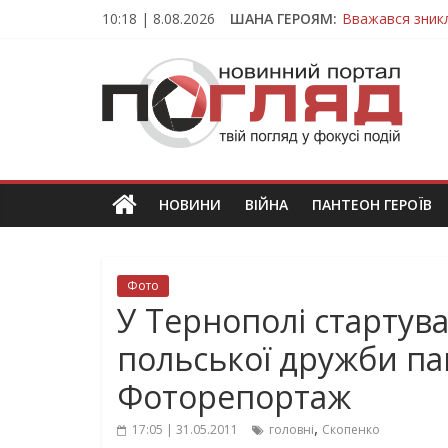
Skip
10:18 | 8.08.2026
ШАНА ГЕРОЯМ:
Вважався зник
to
На війні загин
content
ПОГЛЯД
Тернопільщина
Захисник з Тер
Тернопільщина
Новини
Тернополя.
Тернопільські
новини
НОВИНИ
ВІЙНА
ПАНТЕОН ГЕРОЇВ
та
події
Фото
У Тернополі стартува
польської дружби пам
Фоторепортаж
,
17:05 | 31.05.2011
головні
Скопенко