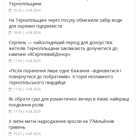
Тернопільщини
19:32 | 6.08.2026
На Тернопільщині через посуху обмежили забір води
для окремих підприємств
18:00 | 6.08.2026
Серпень — найскладніший період для донорства:
жителів Тернопільщини закликають долучитися до
кампанії «ЯСерпневийДонор»
17:34 | 6.08.2026
«Після поранення лише одне бажання –відновитися і
повернутися до побратимів». Історія незламного
тернопільського гвардійця
17:26 | 6.08.2026
Як обрати суші для романтичної вечері в Києві: найкращі
поєднання ролів
17:14 | 6.08.2026
У липні митні надходження зросли на 77мільйонів
гривень
16:27 | 6.08.2026