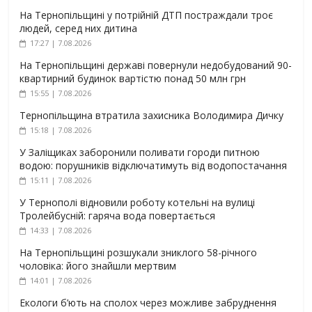
На Тернопільщині у потрійній ДТП постраждали троє
людей, серед них дитина
17:27 | 7.08.2026
На Тернопільщині державі повернули недобудований 90-
квартирний будинок вартістю понад 50 млн грн
15:55 | 7.08.2026
Тернопільщина втратила захисника Володимира Дичку
15:18 | 7.08.2026
У Заліщиках заборонили поливати городи питною
водою: порушників відключатимуть від водопостачання
15:11 | 7.08.2026
У Тернополі відновили роботу котельні на вулиці
Тролейбусній: гаряча вода повертається
14:33 | 7.08.2026
На Тернопільщині розшукали зниклого 58-річного
чоловіка: його знайшли мертвим
14:01 | 7.08.2026
Екологи б’ють на сполох через можливе забруднення