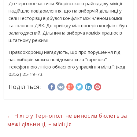
До чергової частини Зборівського райвідділу міліції
надійшло повідомлення, що на виборчій дільниці у
селі Несторівці відбувся конфлікт між членом комісії
та головою ДВК. До приїзду міліціонерів конфлікт був
залагоджений. Дільнична виборча комісія працює в
штатному режимі.
Правоохоронці нагадують, що про порушення під
час виборів можна повідомляти за “гарячою”
телефонною лінією обласного управління міліції: (код
0352) 25-19-73.
Поділіться:
←
Ніхто у Тернополі не виносив бюлеть за
межі дільниці, – міліція