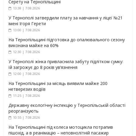
Серету на Тернопільщині
13:38 | 7.08.2026
У Тернополі затвердили плату за навчання у ліцеї №21
імені Ігоря Герети
13:00 | 7.08.2026
На Тернопільщині підготовка до опалювального сезону
виконана майже на 60%
12:30 | 7.08.2026
У Тернополі жінка привласнила забуту підлітком сумку:
їй загрожує до 8 років ув’язнення
12:00 | 7.08.2026
На Тернопільщині за місяць виявили майже 200
нетверезих водіїв
11:25 | 7.08.2026
Державну екологічну інспекцію у Тернопільській області
реорганізують
10:55 | 7.08.2026
На Тернопільщині під колеса мотоцикла потрапив
пішохід, а в реанімацію – неповнолітній пасажир