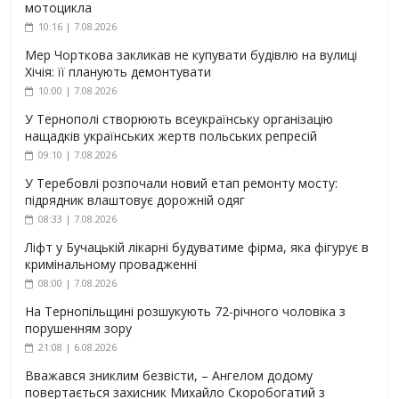
мотоцикла
10:16 | 7.08.2026
Мер Чорткова закликав не купувати будівлю на вулиці
Хічія: її планують демонтувати
10:00 | 7.08.2026
У Тернополі створюють всеукраїнську організацію
нащадків українських жертв польських репресій
09:10 | 7.08.2026
У Теребовлі розпочали новий етап ремонту мосту:
підрядник влаштовує дорожній одяг
08:33 | 7.08.2026
Ліфт у Бучацькій лікарні будуватиме фірма, яка фігурує в
кримінальному провадженні
08:00 | 7.08.2026
На Тернопільщині розшукують 72-річного чоловіка з
порушенням зору
21:08 | 6.08.2026
Вважався зниклим безвісти, – Ангелом додому
повертається захисник Михайло Скоробогатий з