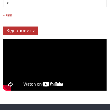
31
« Лип
Відеоновини