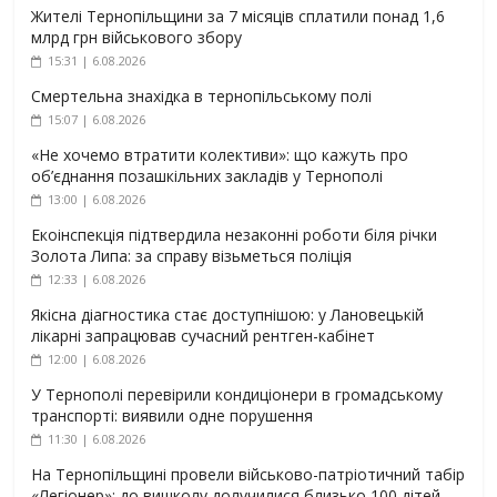
Жителі Тернопільщини за 7 місяців сплатили понад 1,6
млрд грн військового збору
15:31 | 6.08.2026
Смертельна знахідка в тернопільському полі
15:07 | 6.08.2026
«Не хочемо втратити колективи»: що кажуть про
об’єднання позашкільних закладів у Тернополі
13:00 | 6.08.2026
Екоінспекція підтвердила незаконні роботи біля річки
Золота Липа: за справу візьметься поліція
12:33 | 6.08.2026
Якісна діагностика стає доступнішою: у Лановецькій
лікарні запрацював сучасний рентген-кабінет
12:00 | 6.08.2026
У Тернополі перевірили кондиціонери в громадському
транспорті: виявили одне порушення
11:30 | 6.08.2026
На Тернопільщині провели військово-патріотичний табір
«Легіонер»: до вишколу долучилися близько 100 дітей