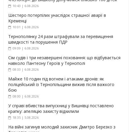
10:43 | 6.08.2026
Шестеро потерпілих унаслідок страшної аварії в
Кременці
10:01 | 6.08.2026
Тернополянку 24 рази штрафували за перевищення
швидкості та порушення ПДР
09:09 | 6.08.2026
Сім судів і три незавершені поховання: що відбувається
навколо Пантеону Героїв у Тернополі
08:33 | 6.08.2026
Майже 10 годин під вогнем і атаками дронів: як
поліцейський із Тернопільщини вижив після важкого
бою
08:00 | 6.08.2026
У справі вбивства випускниці у Вишнівці поставлено
крапку: апеляцію захисту відхилили
18:35 | 5.08.2026
На війні загинув молодий захисник Дмитро Березко з