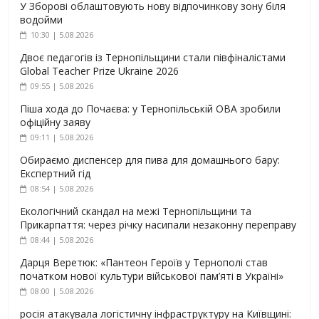
У Зборові облаштовують нову відпочинкову зону біля
водойми
10:30 | 5.08.2026
Двоє педагогів із Тернопільщини стали півфіналістами
Global Teacher Prize Ukraine 2026
09:55 | 5.08.2026
Піша хода до Почаєва: у Тернопільській ОВА зробили
офіційну заяву
09:11 | 5.08.2026
Обираємо диспенсер для пива для домашнього бару:
Експертний гід
08:54 | 5.08.2026
Екологічний скандал на межі Тернопільщини та
Прикарпаття: через річку насипали незаконну переправу
08:44 | 5.08.2026
Дарця Веретюк: «Пантеон Героїв у Тернополі став
початком нової культури військової пам’яті в Україні»
08:00 | 5.08.2026
росія атакувала логістичну інфраструктуру на Київщині: