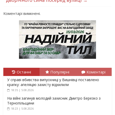
дворічного сина посеред вулиці
→
Коментарі вимкнені.
Останні
Популярні
Коментарі
У справі вбивства випускниці у Вишнівці поставлено
крапку: апеляцію захисту відхилили
18:35 | 5.08.2026
На війні загинув молодий захисник Дмитро Березко з
Тернопільщини
18:23 | 5.08.2026