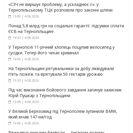
«СЗЧ не вирішує проблему, а ускладнює її»: у
Тернопільському ТЦК розповіли про законні шляхи
15:00 | 4.08.2026
Понад 5,8 млрд грн на соціальні гарантії: підсумки сплати
ЄСВ на Тернопільщині
14:33 | 4.08.2026
У Тернополі 11-річний хлопець поцупив велосипед у
сусідки. Тепер його чекає кримінал
14:00 | 4.08.2026
На Тернопільщині рятувальники за добу ліквідували
п’ять пожеж та врятували 50 гектарів урожаю
13:33 | 4.08.2026
Під час виконання бойового завдання загинув захисник
Юрій Пушкар з Тернопільщини
13:08 | 4.08.2026
У Великій Березовиці під Тернополем зупинили BMW,
який мчав 147 км/год
13:00 | 4.08.2026
Вважався зниклим безвісти, – Ангелом додому