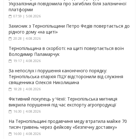
Укрзалізниця повідомила про загиблих біля залізничної
платформи
07:59 | 5.08.2026
Захисник з Тернопільщини Петро Федів повертається до
рідного дому «на щиті»
20:28 | 4.08.2026
Тернопільщина в скорботі: на щиті повертається воїн
Володимир Паламарчук
19:17 | 4.08.2026
За непослух і порушення канонічного порядку:
Тернопільська єпархія ПЦУ відсторонили від служіння
священника Олексія Николишина
18:28 | 4.08.2026
Фіктивний покупець у Чехії: Тернопільська митниця
викрила порушення під час експорту агропродукції
16:30 | 4.08.2026
На Тернопільщині продавчиня меду втратила майже 70
тисяч гривень через фейкову «безпечну доставку»
16:00 | 4.08.2026