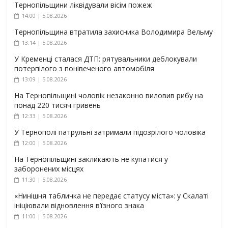
Тернопільщини ліквідували вісім пожеж
14:00 | 5.08.2026
Тернопільщина втратила захисника Володимира Вельму
13:14 | 5.08.2026
У Кременці сталася ДТП: рятувальники деблокували
потерпілого з понівеченого автомобіля
13:09 | 5.08.2026
На Тернопільщині чоловік незаконно виловив рибу на
понад 220 тисяч гривень
12:33 | 5.08.2026
У Тернополі патрульні затримали підозрілого чоловіка
12:00 | 5.08.2026
На Тернопільщині закликають не купатися у
заборонених місцях
11:30 | 5.08.2026
«Нинішня табличка не передає статусу міста»: у Скалаті
ініціювали відновлення в’їзного знака
11:00 | 5.08.2026