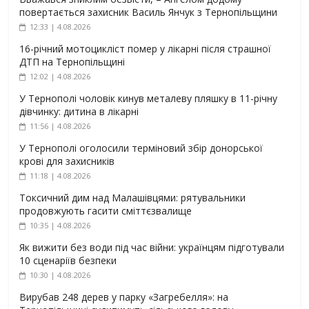
повертається захисник Василь Янчук з Тернопільщини
12:33 | 4.08.2026
16-річний мотоцикліст помер у лікарні після страшної
ДТП на Тернопільщині
12:02 | 4.08.2026
У Тернополі чоловік кинув металеву пляшку в 11-річну
дівчинку: дитина в лікарні
11:56 | 4.08.2026
У Тернополі оголосили терміновий збір донорської
крові для захисників
11:18 | 4.08.2026
Токсичний дим над Малашівцями: рятувальники
продовжують гасити сміттєзвалище
10:35 | 4.08.2026
Як вижити без води під час війни: українцям підготували
10 сценаріїв безпеки
10:30 | 4.08.2026
Вирубав 248 дерев у парку «Загребелля»: на