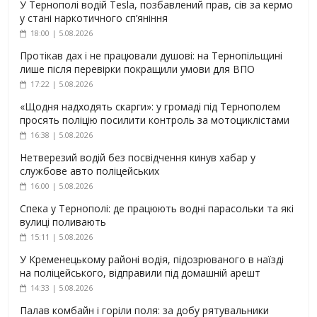
У Тернополі водій Tesla, позбавлений прав, сів за кермо
у стані наркотичного сп’яніння
18:00 | 5.08.2026
Протікав дах і не працювали душові: на Тернопільщині
лише після перевірки покращили умови для ВПО
17:22 | 5.08.2026
«Щодня надходять скарги»: у громаді під Тернополем
просять поліцію посилити контроль за мотоциклістами
16:38 | 5.08.2026
Нетверезий водій без посвідчення кинув хабар у
службове авто поліцейських
16:00 | 5.08.2026
Спека у Тернополі: де працюють водні парасольки та які
вулиці поливають
15:11 | 5.08.2026
У Кременецькому районі водія, підозрюваного в наїзді
на поліцейського, відправили під домашній арешт
14:33 | 5.08.2026
Палав комбайн і горіли поля: за добу рятувальники