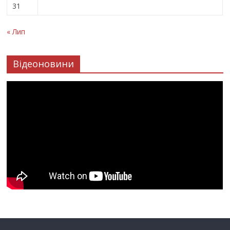
31
« Лип
Відеоновини