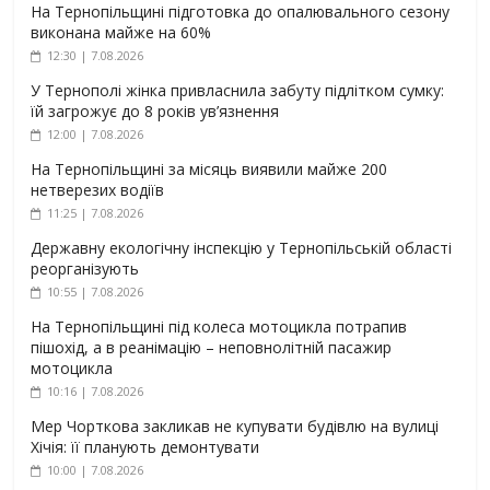
На Тернопільщині підготовка до опалювального сезону
виконана майже на 60%
12:30 | 7.08.2026
У Тернополі жінка привласнила забуту підлітком сумку:
їй загрожує до 8 років ув’язнення
12:00 | 7.08.2026
На Тернопільщині за місяць виявили майже 200
нетверезих водіїв
11:25 | 7.08.2026
Державну екологічну інспекцію у Тернопільській області
реорганізують
10:55 | 7.08.2026
На Тернопільщині під колеса мотоцикла потрапив
пішохід, а в реанімацію – неповнолітній пасажир
мотоцикла
10:16 | 7.08.2026
Мер Чорткова закликав не купувати будівлю на вулиці
Хічія: її планують демонтувати
10:00 | 7.08.2026