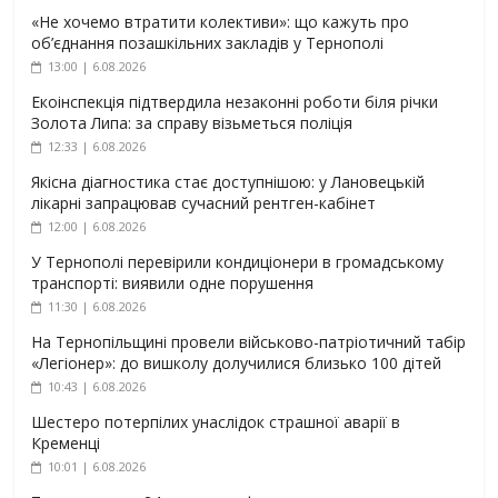
«Не хочемо втратити колективи»: що кажуть про
об’єднання позашкільних закладів у Тернополі
13:00 | 6.08.2026
Екоінспекція підтвердила незаконні роботи біля річки
Золота Липа: за справу візьметься поліція
12:33 | 6.08.2026
Якісна діагностика стає доступнішою: у Лановецькій
лікарні запрацював сучасний рентген-кабінет
12:00 | 6.08.2026
У Тернополі перевірили кондиціонери в громадському
транспорті: виявили одне порушення
11:30 | 6.08.2026
На Тернопільщині провели військово-патріотичний табір
«Легіонер»: до вишколу долучилися близько 100 дітей
10:43 | 6.08.2026
Шестеро потерпілих унаслідок страшної аварії в
Кременці
10:01 | 6.08.2026