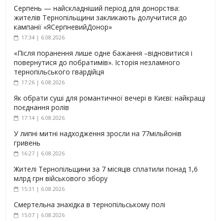
Серпень — найскладніший період для донорства:
жителів Тернопільщини закликають долучитися до
кампанії «ЯСерпневийДонор»
17:34 | 6.08.2026
«Після поранення лише одне бажання –відновитися і
повернутися до побратимів». Історія незламного
тернопільського гвардійця
17:26 | 6.08.2026
Як обрати суші для романтичної вечері в Києві: найкращі
поєднання ролів
17:14 | 6.08.2026
У липні митні надходження зросли на 77мільйонів
гривень
16:27 | 6.08.2026
Жителі Тернопільщини за 7 місяців сплатили понад 1,6
млрд грн військового збору
15:31 | 6.08.2026
Смертельна знахідка в тернопільському полі
15:07 | 6.08.2026