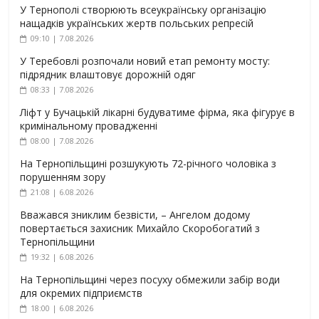
У Тернополі створюють всеукраїнську організацію
нащадків українських жертв польських репресій
09:10 | 7.08.2026
У Теребовлі розпочали новий етап ремонту мосту:
підрядник влаштовує дорожній одяг
08:33 | 7.08.2026
Ліфт у Бучацькій лікарні будуватиме фірма, яка фігурує в
кримінальному провадженні
08:00 | 7.08.2026
На Тернопільщині розшукують 72-річного чоловіка з
порушенням зору
21:08 | 6.08.2026
Вважався зниклим безвісти, – Ангелом додому
повертається захисник Михайло Скоробогатий з
Тернопільщини
19:32 | 6.08.2026
На Тернопільщині через посуху обмежили забір води
для окремих підприємств
18:00 | 6.08.2026