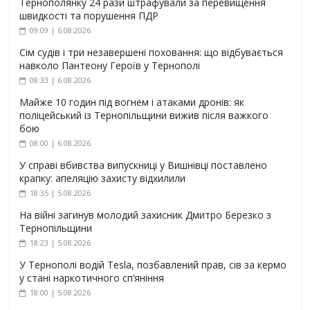
Тернополянку 24 рази штрафували за перевищення
швидкості та порушення ПДР
09:09 | 6.08.2026
Сім судів і три незавершені поховання: що відбувається
навколо Пантеону Героїв у Тернополі
08:33 | 6.08.2026
Майже 10 годин під вогнем і атаками дронів: як
поліцейський із Тернопільщини вижив після важкого
бою
08:00 | 6.08.2026
У справі вбивства випускниці у Вишнівці поставлено
крапку: апеляцію захисту відхилили
18:35 | 5.08.2026
На війні загинув молодий захисник Дмитро Березко з
Тернопільщини
18:23 | 5.08.2026
У Тернополі водій Tesla, позбавлений прав, сів за кермо
у стані наркотичного сп’яніння
18:00 | 5.08.2026