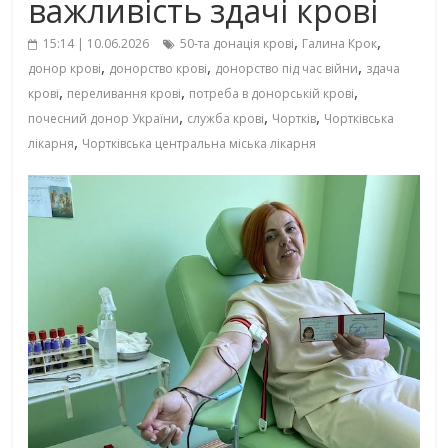
важливість здачі крові
,
,
15:14 | 10.06.2026
50-та донація крові
Галина Крок
,
,
,
донор крові
донорство крові
донорство під час війни
здача
,
,
,
крові
переливання крові
потреба в донорській крові
,
,
,
почесний донор України
служба крові
Чортків
Чортківська
,
лікарня
Чортківська центральна міська лікарня