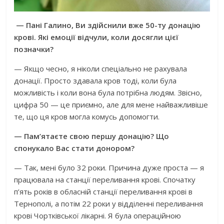
— Пані Галино, Ви здійснили вже 50-ту донацію
крові. Які емоції відчули, коли досягли цієї
позначки?
— Якщо чесно, я ніколи спеціально не рахувала
донації. Просто здавала кров тоді, коли була
можливість і коли вона була потрібна людям. Звісно,
цифра 50 — це приємно, але для мене найважливіше
те, що ця кров могла комусь допомогти.
— Пам’ятаєте свою першу донацію? Що
спонукало Вас стати донором?
— Так, мені було 32 роки. Причина дуже проста — я
працювала на станції переливання крові. Спочатку
п’ять років в обласній станції переливання крові в
Тернополі, а потім 22 роки у відділенні переливання
крові Чортківської лікарні. Я була операційною