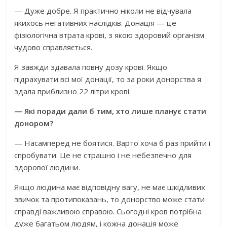
— Дуже добре. Я практично ніколи не відчувала
якихось негативних наслідків. Донація — це
фізіологічна втрата крові, з якою здоровий організм
чудово справляється.
Я завжди здавала повну дозу крові. Якщо
підрахувати всі мої донації, то за роки донорства я
здала приблизно 22 літри крові.
— Які поради дали б тим, хто лише планує стати
донором?
— Насамперед не боятися. Варто хоча б раз прийти і
спробувати. Це не страшно і не небезпечно для
здорової людини.
Якщо людина має відповідну вагу, не має шкідливих
звичок та протипоказань, то донорство може стати
справді важливою справою. Сьогодні кров потрібна
дуже багатьом людям, і кожна донація може