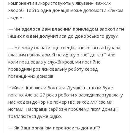
компоненти використовують у лікуванні важких
хвороб. Тобто одна донація може допомогти кільком
людям.
— Чи вдалося Вам власним прикладом заохотити
інших людей долучитися до донорського руху?
— Не можу сказати, що спеціально когось агітувала
власним прикладом. Я не афішую свої донації. Але
коли працювала у службі крові, ми постійно
проводили роз’яснювальну роботу серед
потенційних донорів.
Найчастіше люди бояться. Думають, що їм буде
погано. Але за 27 років роботи я завжди жартувала: у
нас жоден донор не помер і всі виходили своїми
ногами. Насправді серйозні проблеми після донації
трапляються дуже рідко.
— Як Ваш організм переносить донації?