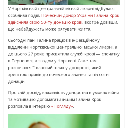
У Чортківській центральній міській лікарні відбулася
особлива подія.
Почесний донор України Галина Крок
здійснила свою 50-ту донацію крові
, вкотре довівши,
що небайдужість може рятувати життя.
Сьогодні пані Галина працює в інфекційному
відділенні Чортківської центральної міської лікарні, а
до цього 27 років присвятила службі крові — спочатку
в Тернополі, а згодом у Чорткові. Саме там
розпочався її власний шлях у донорстві, який
зрештою привів до почесного звання та пів сотні
донацій.
Про свій досвід, важливість донорства в умовах війни
та мотивацію допомагати іншим Галина Крок
розповіла в інтерв’ю
«Погляду»
.