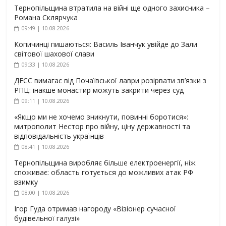
Тернопільщина втратила на війні ще одного захисника –
Романа Склярчука
09:49 | 10.08.2026
Копичинці пишаються: Василь Іванчук увійде до Зали
світової шахової слави
09:33 | 10.08.2026
ДЕСС вимагає від Почаївської лаври розірвати зв’язки з
РПЦ: інакше монастир можуть закрити через суд
09:11 | 10.08.2026
«Якщо ми не хочемо зникнути, повинні боротися»:
митрополит Нестор про війну, ціну державності та
відповідальність українців
08:41 | 10.08.2026
Тернопільщина виробляє більше електроенергії, ніж
споживає: область готується до можливих атак РФ
взимку
08:00 | 10.08.2026
Ігор Гуда отримав нагороду «Візіонер сучасної
будівельної галузі»