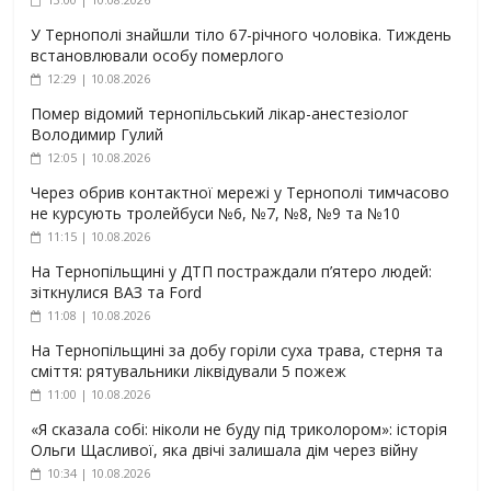
У Тернополі знайшли тіло 67-річного чоловіка. Тиждень
встановлювали особу померлого
12:29 | 10.08.2026
Помер відомий тернопільський лікар-анестезіолог
Володимир Гулий
12:05 | 10.08.2026
Через обрив контактної мережі у Тернополі тимчасово
не курсують тролейбуси №6, №7, №8, №9 та №10
11:15 | 10.08.2026
На Тернопільщині у ДТП постраждали п’ятеро людей:
зіткнулися ВАЗ та Ford
11:08 | 10.08.2026
На Тернопільщині за добу горіли суха трава, стерня та
сміття: рятувальники ліквідували 5 пожеж
11:00 | 10.08.2026
«Я сказала собі: ніколи не буду під триколором»: історія
Ольги Щасливої, яка двічі залишала дім через війну
10:34 | 10.08.2026