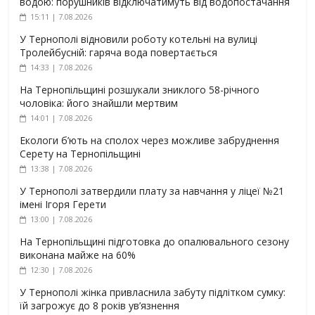
водою: порушників відключатимуть від водопостачання
15:11 | 7.08.2026
У Тернополі відновили роботу котельні на вулиці
Тролейбусній: гаряча вода повертається
14:33 | 7.08.2026
На Тернопільщині розшукали зниклого 58-річного
чоловіка: його знайшли мертвим
14:01 | 7.08.2026
Екологи б’ють на сполох через можливе забруднення
Серету на Тернопільщині
13:38 | 7.08.2026
У Тернополі затвердили плату за навчання у ліцеї №21
імені Ігоря Герети
13:00 | 7.08.2026
На Тернопільщині підготовка до опалювального сезону
виконана майже на 60%
12:30 | 7.08.2026
У Тернополі жінка привласнила забуту підлітком сумку:
їй загрожує до 8 років ув’язнення