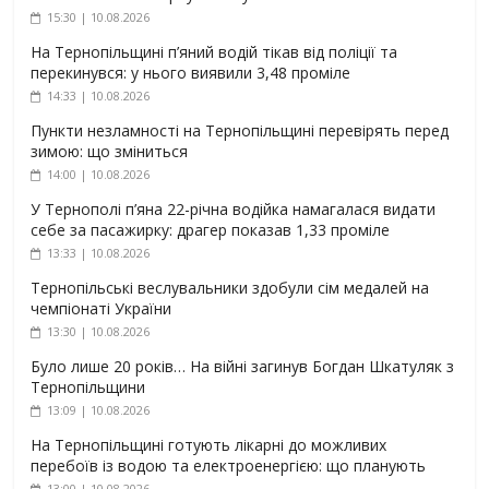
15:30 | 10.08.2026
На Тернопільщині п’яний водій тікав від поліції та
перекинувся: у нього виявили 3,48 проміле
14:33 | 10.08.2026
Пункти незламності на Тернопільщині перевірять перед
зимою: що зміниться
14:00 | 10.08.2026
У Тернополі п’яна 22-річна водійка намагалася видати
себе за пасажирку: драгер показав 1,33 проміле
13:33 | 10.08.2026
Тернопільські веслувальники здобули сім медалей на
чемпіонаті України
13:30 | 10.08.2026
Було лише 20 років… На війні загинув Богдан Шкатуляк з
Тернопільщини
13:09 | 10.08.2026
На Тернопільщині готують лікарні до можливих
перебоїв із водою та електроенергією: що планують
13:00 | 10.08.2026