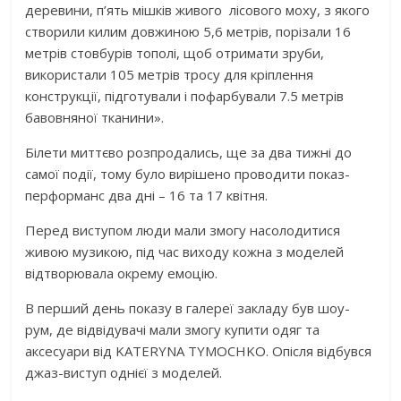
деревини, п’ять мішків живого лісового моху, з якого
створили килим довжиною 5,6 метрів, порізали 16
метрів стовбурів тополі, щоб отримати зруби,
використали 105 метрів тросу для кріплення
конструкції, підготували і пофарбували 7.5 метрів
бавовняної тканини».
Білети миттєво розпродались, ще за два тижні до
самої події, тому було вирішено проводити показ-
перформанс два дні – 16 та 17 квітня.
Перед виступом люди мали змогу насолодитися
живою музикою, під час виходу кожна з моделей
відтворювала окрему емоцію.
В перший день показу в галереї закладу був шоу-
рум, де відвідувачі мали змогу купити одяг та
аксесуари від KATERYNA TYMOCHKO. Опісля відбувся
джаз-виступ однієї з моделей.