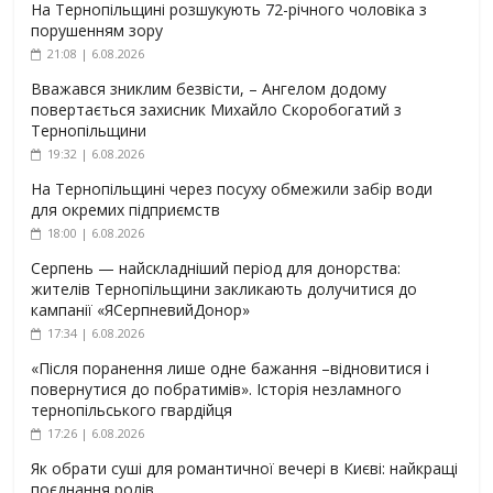
На Тернопільщині розшукують 72-річного чоловіка з
порушенням зору
21:08 | 6.08.2026
Вважався зниклим безвісти, – Ангелом додому
повертається захисник Михайло Скоробогатий з
Тернопільщини
19:32 | 6.08.2026
На Тернопільщині через посуху обмежили забір води
для окремих підприємств
18:00 | 6.08.2026
Серпень — найскладніший період для донорства:
жителів Тернопільщини закликають долучитися до
кампанії «ЯСерпневийДонор»
17:34 | 6.08.2026
«Після поранення лише одне бажання –відновитися і
повернутися до побратимів». Історія незламного
тернопільського гвардійця
17:26 | 6.08.2026
Як обрати суші для романтичної вечері в Києві: найкращі
поєднання ролів