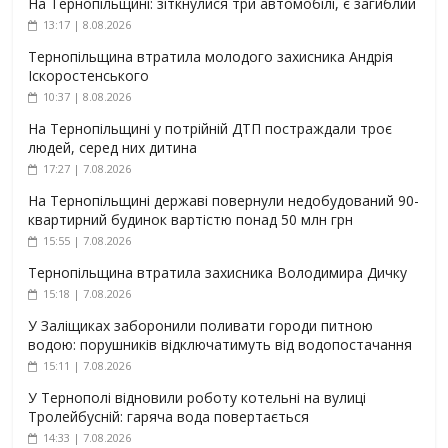
На Тернопільщині: зіткнулися три автомобілі, є загиблий
13:17 | 8.08.2026
Тернопільщина втратила молодого захисника Андрія
Іскоростенського
10:37 | 8.08.2026
На Тернопільщині у потрійній ДТП постраждали троє
людей, серед них дитина
17:27 | 7.08.2026
На Тернопільщині державі повернули недобудований 90-
квартирний будинок вартістю понад 50 млн грн
15:55 | 7.08.2026
Тернопільщина втратила захисника Володимира Дичку
15:18 | 7.08.2026
У Заліщиках заборонили поливати городи питною
водою: порушників відключатимуть від водопостачання
15:11 | 7.08.2026
У Тернополі відновили роботу котельні на вулиці
Тролейбусній: гаряча вода повертається
14:33 | 7.08.2026