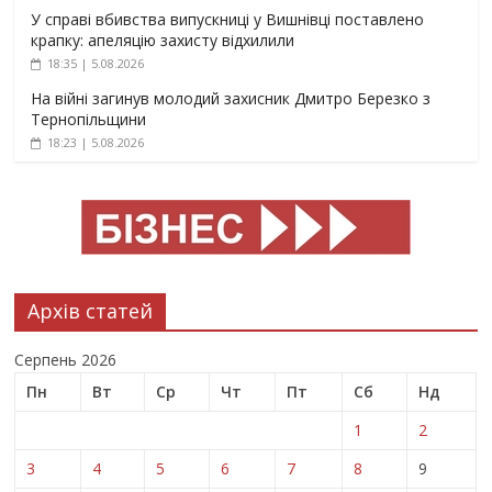
У справі вбивства випускниці у Вишнівці поставлено
крапку: апеляцію захисту відхилили
18:35 | 5.08.2026
На війні загинув молодий захисник Дмитро Березко з
Тернопільщини
18:23 | 5.08.2026
Архів статей
Серпень 2026
Пн
Вт
Ср
Чт
Пт
Сб
Нд
1
2
3
4
5
6
7
8
9