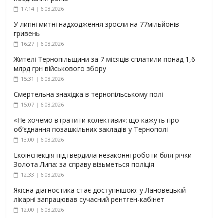
17:14 | 6.08.2026
У липні митні надходження зросли на 77мільйонів
гривень
16:27 | 6.08.2026
Жителі Тернопільщини за 7 місяців сплатили понад 1,6
млрд грн військового збору
15:31 | 6.08.2026
Смертельна знахідка в тернопільському полі
15:07 | 6.08.2026
«Не хочемо втратити колективи»: що кажуть про
об’єднання позашкільних закладів у Тернополі
13:00 | 6.08.2026
Екоінспекція підтвердила незаконні роботи біля річки
Золота Липа: за справу візьметься поліція
12:33 | 6.08.2026
Якісна діагностика стає доступнішою: у Лановецькій
лікарні запрацював сучасний рентген-кабінет
12:00 | 6.08.2026