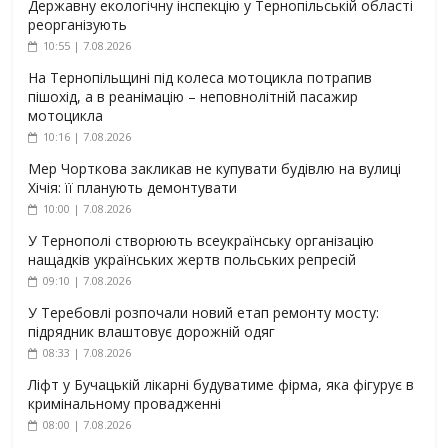
Державну екологічну інспекцію у Тернопільській області
реорганізують
10:55 | 7.08.2026
На Тернопільщині під колеса мотоцикла потрапив
пішохід, а в реанімацію – неповнолітній пасажир
мотоцикла
10:16 | 7.08.2026
Мер Чорткова закликав не купувати будівлю на вулиці
Хічія: її планують демонтувати
10:00 | 7.08.2026
У Тернополі створюють всеукраїнську організацію
нащадків українських жертв польських репресій
09:10 | 7.08.2026
У Теребовлі розпочали новий етап ремонту мосту:
підрядник влаштовує дорожній одяг
08:33 | 7.08.2026
Ліфт у Бучацькій лікарні будуватиме фірма, яка фігурує в
кримінальному провадженні
08:00 | 7.08.2026