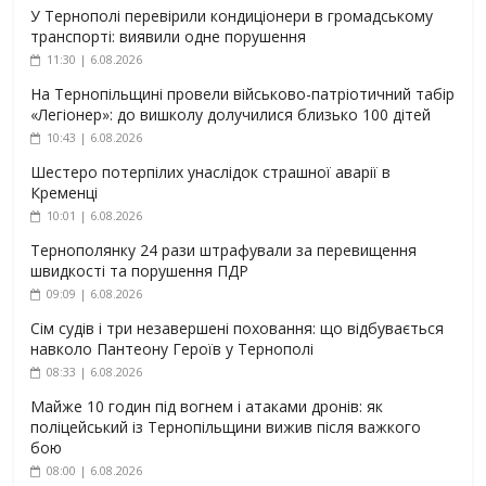
У Тернополі перевірили кондиціонери в громадському
транспорті: виявили одне порушення
11:30 | 6.08.2026
На Тернопільщині провели військово-патріотичний табір
«Легіонер»: до вишколу долучилися близько 100 дітей
10:43 | 6.08.2026
Шестеро потерпілих унаслідок страшної аварії в
Кременці
10:01 | 6.08.2026
Тернополянку 24 рази штрафували за перевищення
швидкості та порушення ПДР
09:09 | 6.08.2026
Сім судів і три незавершені поховання: що відбувається
навколо Пантеону Героїв у Тернополі
08:33 | 6.08.2026
Майже 10 годин під вогнем і атаками дронів: як
поліцейський із Тернопільщини вижив після важкого
бою
08:00 | 6.08.2026