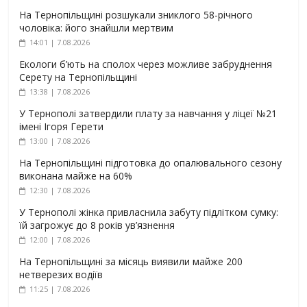
На Тернопільщині розшукали зниклого 58-річного
чоловіка: його знайшли мертвим
14:01 | 7.08.2026
Екологи б’ють на сполох через можливе забруднення
Серету на Тернопільщині
13:38 | 7.08.2026
У Тернополі затвердили плату за навчання у ліцеї №21
імені Ігоря Герети
13:00 | 7.08.2026
На Тернопільщині підготовка до опалювального сезону
виконана майже на 60%
12:30 | 7.08.2026
У Тернополі жінка привласнила забуту підлітком сумку:
їй загрожує до 8 років ув’язнення
12:00 | 7.08.2026
На Тернопільщині за місяць виявили майже 200
нетверезих водіїв
11:25 | 7.08.2026