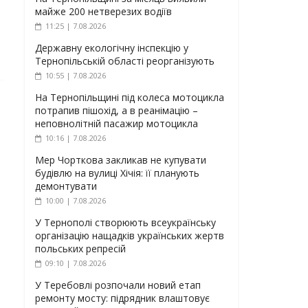
майже 200 нетверезих водіїв
11:25 | 7.08.2026
Державну екологічну інспекцію у
Тернопільській області реорганізують
10:55 | 7.08.2026
На Тернопільщині під колеса мотоцикла
потрапив пішохід, а в реанімацію –
неповнолітній пасажир мотоцикла
10:16 | 7.08.2026
Мер Чорткова закликав не купувати
будівлю на вулиці Хічія: її планують
демонтувати
10:00 | 7.08.2026
У Тернополі створюють всеукраїнську
організацію нащадків українських жертв
польських репресій
09:10 | 7.08.2026
У Теребовлі розпочали новий етап
ремонту мосту: підрядник влаштовує