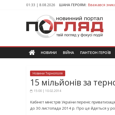
Skip
01:33 | 8.08.2026
ШАНА ГЕРОЯМ:
Вважався зник
to
На війні загин
content
ПОГЛЯД
Тернопільщина
Захисник з Тер
Тернопільщина
Новини
Тернополя.
Тернопільські
новини
НОВИНИ
ВІЙНА
ПАНТЕОН ГЕРОЇВ
та
події
Новини Тернополя
15 мільйонів за тер
15:00 | 10.02.2014
Кабінет міністрів України переніс приватизаці
до 30 листопада 2014 р. Про це йдеться у ро