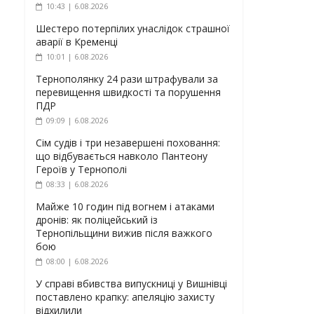
10:43 | 6.08.2026
Шестеро потерпілих унаслідок страшної
аварії в Кременці
10:01 | 6.08.2026
Тернополянку 24 рази штрафували за
перевищення швидкості та порушення
ПДР
09:09 | 6.08.2026
Сім судів і три незавершені поховання:
що відбувається навколо Пантеону
Героїв у Тернополі
08:33 | 6.08.2026
Майже 10 годин під вогнем і атаками
дронів: як поліцейський із
Тернопільщини вижив після важкого
бою
08:00 | 6.08.2026
У справі вбивства випускниці у Вишнівці
поставлено крапку: апеляцію захисту
відхилили