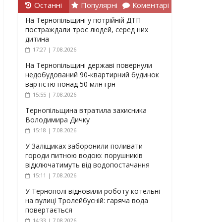
Останні
Популярні
Коментарі
На Тернопільщині у потрійній ДТП
постраждали троє людей, серед них
дитина
17:27 | 7.08.2026
На Тернопільщині державі повернули
недобудований 90-квартирний будинок
вартістю понад 50 млн грн
15:55 | 7.08.2026
Тернопільщина втратила захисника
Володимира Дичку
15:18 | 7.08.2026
У Заліщиках заборонили поливати
городи питною водою: порушників
відключатимуть від водопостачання
15:11 | 7.08.2026
У Тернополі відновили роботу котельні
на вулиці Тролейбусній: гаряча вода
повертається
14:33 | 7.08.2026