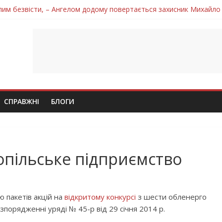
лим безвісти, – Ангелом додому повертається захисник Михайло
ув молодий захисник Дмитро Березко з Тернопільщини
 втратила захисника Володимира Вельму
нопільщини Петро Федів повертається до рідного дому «на щиті»
 втратила захисника Володимира Дичку
СПРАВЖНІ
БЛОГИ
нопільське підприємство
ю пакетів акцій на
відкритому конкурсі
з шести обленерго
зпорядженні уряді № 45-р від 29 січня 2014 р.