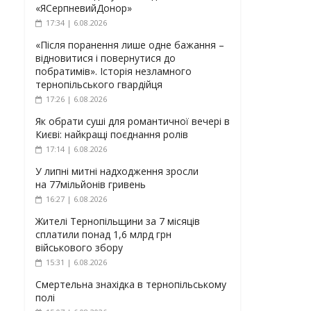
«ЯСерпневийДонор»
17:34 | 6.08.2026
«Після поранення лише одне бажання –
відновитися і повернутися до
побратимів». Історія незламного
тернопільського гвардійця
17:26 | 6.08.2026
Як обрати суші для романтичної вечері в
Києві: найкращі поєднання ролів
17:14 | 6.08.2026
У липні митні надходження зросли
на 77мільйонів гривень
16:27 | 6.08.2026
Жителі Тернопільщини за 7 місяців
сплатили понад 1,6 млрд грн
військового збору
15:31 | 6.08.2026
Смертельна знахідка в тернопільському
полі