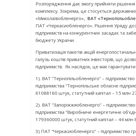
Розпорядження дає змогу прийняти рішення 
комплексу. Зокрема, це стосується державни
«Миколаївобленерго»,
ВАТ «Тернопільобле
ПАТ «Черкасиобленерго». Рішення Уряду доз
підприємств на конкурентних засадах та за
бюджету України.
Приватизація пакетів акцій енергопостачаль
галузь коштів приватних інвесторів, що доз
підприємств. Як наслідок, це має гарантувати
1). ВАТ “Тернопільобленерго” – підприємств
підприємства “Тернопільське обласне підприє
61088160 штук, статутний капітал – 15 млн 272
2). ВАТ “Запоріжжяобленерго” – підприємст
підприємства “Виробниче енергетичне об’єдна
179360000 штук, статутний капітал – 44 млн 84
3) ПАТ “Черкасиобленерго” – підприємство г