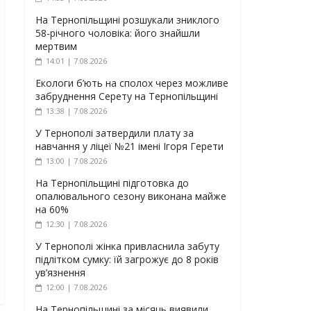
На Тернопільщині розшукали зниклого
58-річного чоловіка: його знайшли
мертвим
14:01 | 7.08.2026
Екологи б’ють на сполох через можливе
забруднення Серету на Тернопільщині
13:38 | 7.08.2026
У Тернополі затвердили плату за
навчання у ліцеї №21 імені Ігоря Герети
13:00 | 7.08.2026
На Тернопільщині підготовка до
опалювального сезону виконана майже
на 60%
12:30 | 7.08.2026
У Тернополі жінка привласнила забуту
підлітком сумку: їй загрожує до 8 років
ув’язнення
12:00 | 7.08.2026
На Тернопільщині за місяць виявили