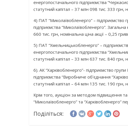
енергопостачального підприємства “Черкасиоб
статутний капітал – 37 млн 098 тис. 333 грн, н
4) ПАТ “Миколаївобленерго” – підприємство
підприємства “Миколаївобленерго”. Загальна к
660 тис. грн, номінальна ціна акції – 0,25 грив
5) ПАТ “Хмельницькобленерго” – підприємст
енергопостачального підприємства “Хмельниц
статутний капітал – 33 млн 637 тис. 840 грн, н
6). АК “Харківобленерго”- підприємство гру
підприємства “Виробниче об’єднання “Харківо
статутний капітал – 64 млн 135 тис. 190 грн, н
Крім того, аукціон за методом підвищення т
“Миколаївобленерго” та “Харківобленерго” пе
Поділіться: