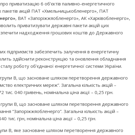
про приватизацію 6 об’єктів паливно-енергетичного
х пакетів акцій ПАТ «Хмельницькобленерго», ПАТ
нерго»
, ВАТ «Запоріжжяобленерго», АК «Харківобленерго»,
волить приватизувати державні пакети акцій цих
безпечити надходження грошових коштів до Державного
них підприємств забезпечить залучення в енергетичну
волить здійснити реконструкцію та оновлення обладнання
 сталу роботу об’єднаної енергетичної системи України.
о групи В, що засноване шляхом перетворення державного
мство електричних мереж”. Загальна кількість акцій –
 тис. 040 гривень, номінальна ціна акції – 0,25 грн.
во групи В, що засноване шляхом перетворення державного
ння “Запоріжжяобленерго”. Загальна кількість акцій –
0 тис. грн, номінальна ціна акції – 0,25 грн.
рупи В, яке засноване шляхом перетворення державного