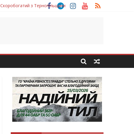
 Скоробогатий з Тернопільщини