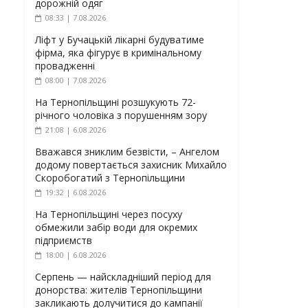
дорожній одяг
08:33 | 7.08.2026
Ліфт у Бучацькій лікарні будуватиме
фірма, яка фігурує в кримінальному
провадженні
08:00 | 7.08.2026
На Тернопільщині розшукують 72-
річного чоловіка з порушенням зору
21:08 | 6.08.2026
Вважався зниклим безвісти, – Ангелом
додому повертається захисник Михайло
Скоробогатий з Тернопільщини
19:32 | 6.08.2026
На Тернопільщині через посуху
обмежили забір води для окремих
підприємств
18:00 | 6.08.2026
Серпень — найскладніший період для
донорства: жителів Тернопільщини
закликають долучитися до кампанії