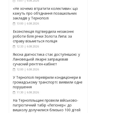
15:07 | 6.08.2026
«Не хочемо втратити колективи»: що
кажуть про об’єднання позашкільних
закладів у Тернополі
13:00 | 6.08.2026
Екоінспекція підтвердила незаконні
роботи біля річки Золота Липа: за
справу візьметься поліція
12:33 | 6.08.2026
Якісна діагностика стає доступнішою: у
Лановецькій лікарні запрацював
сучасний рентген-кабінет
12:00 | 6.08.2026
У Тернополі перевірили кондиціонери в
громадському транспорті: виявили одне
порушення
11:30 | 6.08.2026
На Тернопільщині провели військово-
патріотичний табір «Легіонер»: до
вишколу долучилися близько 100 дітей