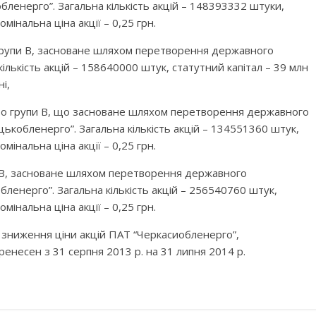
ленерго”. Загальна кількість акцій – 148393332 штуки,
омінальна ціна акції – 0,25 грн.
 групи В, засноване шляхом перетворення державного
ількість акцій – 158640000 штук, статутний капітал – 39 млн
ні,
во групи В, що засноване шляхом перетворення державного
ькобленерго”. Загальна кількість акцій – 134551360 штук,
омінальна ціна акції – 0,25 грн.
пи В, засноване шляхом перетворення державного
бленерго”. Загальна кількість акцій – 256540760 штук,
омінальна ціна акції – 0,25 грн.
а зниження ціни акцій ПАТ “Черкасиобленерго”,
ренесен з 31 серпня 2013 р. на 31 липня 2014 р.