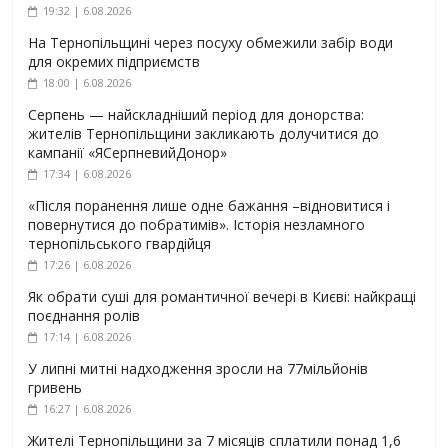
19:32 | 6.08.2026
На Тернопільщині через посуху обмежили забір води
для окремих підприємств
18:00 | 6.08.2026
Серпень — найскладніший період для донорства:
жителів Тернопільщини закликають долучитися до
кампанії «ЯСерпневийДонор»
17:34 | 6.08.2026
«Після поранення лише одне бажання –відновитися і
повернутися до побратимів». Історія незламного
тернопільського гвардійця
17:26 | 6.08.2026
Як обрати суші для романтичної вечері в Києві: найкращі
поєднання ролів
17:14 | 6.08.2026
У липні митні надходження зросли на 77мільйонів
гривень
16:27 | 6.08.2026
Жителі Тернопільщини за 7 місяців сплатили понад 1,6