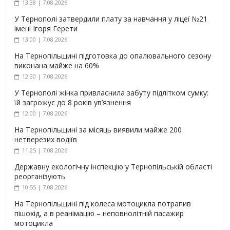
13:38 | 7.08.2026
У Тернополі затвердили плату за навчання у ліцеї №21
імені Ігоря Герети
13:00 | 7.08.2026
На Тернопільщині підготовка до опалювального сезону
виконана майже на 60%
12:30 | 7.08.2026
У Тернополі жінка привласнила забуту підлітком сумку:
їй загрожує до 8 років ув’язнення
12:00 | 7.08.2026
На Тернопільщині за місяць виявили майже 200
нетверезих водіїв
11:25 | 7.08.2026
Державну екологічну інспекцію у Тернопільській області
реорганізують
10:55 | 7.08.2026
На Тернопільщині під колеса мотоцикла потрапив
пішохід, а в реанімацію – неповнолітній пасажир
мотоцикла