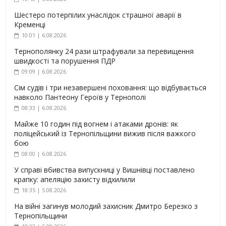
Шестеро потерпілих унаслідок страшної аварії в
Кременці
10:01 | 6.08.2026
Тернополянку 24 рази штрафували за перевищення
швидкості та порушення ПДР
09:09 | 6.08.2026
Сім судів і три незавершені поховання: що відбувається
навколо Пантеону Героїв у Тернополі
08:33 | 6.08.2026
Майже 10 годин під вогнем і атаками дронів: як
поліцейський із Тернопільщини вижив після важкого
бою
08:00 | 6.08.2026
У справі вбивства випускниці у Вишнівці поставлено
крапку: апеляцію захисту відхилили
18:35 | 5.08.2026
На війні загинув молодий захисник Дмитро Березко з
Тернопільщини