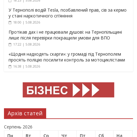
18:23 | 5.08.2026
У Тернополі водій Tesla, позбавлений прав, сів за кермо
у стані наркотичного сп’яніння
18:00 | 5.08.2026
Протікав дах і не працювали душові: на Тернопільщині
лише після перевірки покращили умови для ВПО
17:22 | 5.08.2026
«Щодня надходять скарги»: у громаді під Тернополем
просять поліцію посилити контроль за мотоциклістами
16:38 | 5.08.2026
Архів статей
Серпень 2026
Пн
Вт
Ср
Чт
Пт
Сб
Нд