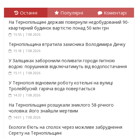
Останні
Популярні
Коментарі
На Тернопільщині державі повернули недобудований 90-
квартирний будинок вартістю понад 50 млн грн
15:55 | 7.08.2026
Тернопільщина втратила захисника Володимира Дичку
15:18 | 7.08.2026
У Заліщиках заборонили поливати городи питною
водою: порушників відключатимуть від водопостачання
15:11 | 7.08.2026
У Тернополі відновили роботу котельні на вулиці
Тролейбусній: гаряча вода повертається
14:33 | 7.08.2026
На Тернопільщині розшукали зниклого 58-річного
чоловіка: його знайшли мертвим
14:01 | 7.08.2026
Екологи б’ють на сполох через можливе забруднення
Серету на Тернопільщині