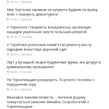
10:16 | 7.08.2026
Мер Чорткова закликав не купувати будівлю на вулиці
Хічія: її планують демонтувати
10:00 | 7.08.2026
У Тернополі створюють всеукраїнську організацію
нащадків українських жертв польських репресій
09:10 | 7.08.2026
У Теребовлі розпочали новий етап ремонту мосту:
підрядник влаштовує дорожній одяг
08:33 | 7.08.2026
Ліфт у Бучацькій лікарні будуватиме фірма, яка фігурує в
кримінальному провадженні
08:00 | 7.08.2026
На Тернопільщині розшукують 72-річного чоловіка з
порушенням зору
21:08 | 6.08.2026
Вважався зниклим безвісти, – Ангелом додому
повертається захисник Михайло Скоробогатий з
Тернопільщини