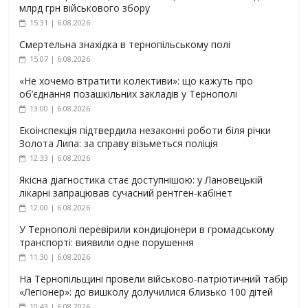
млрд грн військового збору
15:31 | 6.08.2026
Смертельна знахідка в тернопільському полі
15:07 | 6.08.2026
«Не хочемо втратити колективи»: що кажуть про
об’єднання позашкільних закладів у Тернополі
13:00 | 6.08.2026
Екоінспекція підтвердила незаконні роботи біля річки
Золота Липа: за справу візьметься поліція
12:33 | 6.08.2026
Якісна діагностика стає доступнішою: у Лановецькій
лікарні запрацював сучасний рентген-кабінет
12:00 | 6.08.2026
У Тернополі перевірили кондиціонери в громадському
транспорті: виявили одне порушення
11:30 | 6.08.2026
На Тернопільщині провели військово-патріотичний табір
«Легіонер»: до вишколу долучилися близько 100 дітей
10:43 | 6.08.2026