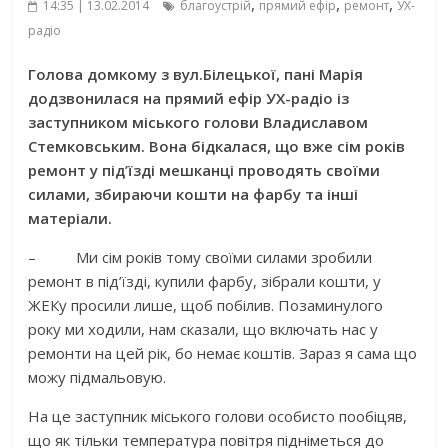
,
,
,
14:35 | 13.02.2014
благоустрій
прямий ефір
ремонт
УХ-
радіо
Голова домкому з вул.Білецької, пані Марія
додзвонилася на прямий ефір УХ-радіо із
заступником міського голови Владиславом
Стемковським. Вона бідкалася, що вже сім років
ремонт у під’їзді мешканці проводять своїми
силами, збираючи кошти на фарбу та інші
матеріали.
– Ми сім років тому своїми силами зробили
ремонт в під’їзді, купили фарбу, зібрали кошти, у
ЖЕКу просили лише, щоб побілив. Позаминулого
року ми ходили, нам сказали, що включать нас у
ремонти на цей рік, бо немає коштів. Зараз я сама що
можу підмальовую.
На це заступник міського голови особисто пообіцяв,
що як тільки температура повітря підніметься до