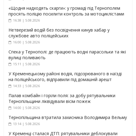
«Щодня надходять скарги»: у громаді під Тернополем
просять поліцію посилити контроль за мотоциклістами
16:38 | 5.08.2026
Нетверезий водій без посвідчення кинув хабар у
службове авто поліцейських
16:00 | 5.08.2026
Спека у Тернополі: де працюють водні парасольки та які
вулиці поливають
15:11 | 5.08.2026
У Кременецькому районі водія, підозрюваного в наїзді
на поліцейського, відправили під домашній арешт
14:33 | 5.08.2026
Палав комбайн і горіли поля: за добу рятувальники
Тернопільщини ліквідували вісім пожеж
14:00 | 5.08.2026
Тернопільщина втратила захисника Володимира Вельму
13:14 | 5.08.2026
У Кременці сталася ДТП: рятувальники деблокували