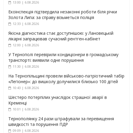
13:00 | 6.08.2026
Екоінспекція підтвердила незаконні роботи біля річки
Золота Липа: за справу візьметься поліція
12:33 | 6.08.2026
Якісна діагностика стає доступнішою: у Лановецькій
лікарні запрацював сучасний рентген-кабінет
12:00 | 6.08.2026
У Тернополі перевірили кондиціонери в громадському
транспорті: виявили одне порушення
11:30 | 6.08.2026
На Тернопільщині провели військово-патріотичний табір
«Легіонер»: до вишколу долучилися близько 100 дітей
10:43 | 6.08.2026
Шестеро потерпілих унаслідок страшної аварії в
Кременці
10:01 | 6.08.2026
Тернополянку 24 рази штрафували за перевищення
швидкості та порушення ПДР
09:09 | 6.08.2026