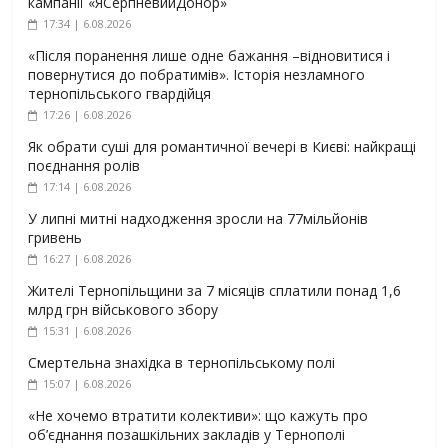
кампанії «ЯСерпневийДонор»
17:34 | 6.08.2026
«Після поранення лише одне бажання –відновитися і
повернутися до побратимів». Історія незламного
тернопільського гвардійця
17:26 | 6.08.2026
Як обрати суші для романтичної вечері в Києві: найкращі
поєднання ролів
17:14 | 6.08.2026
У липні митні надходження зросли на 77мільйонів
гривень
16:27 | 6.08.2026
Жителі Тернопільщини за 7 місяців сплатили понад 1,6
млрд грн військового збору
15:31 | 6.08.2026
Смертельна знахідка в тернопільському полі
15:07 | 6.08.2026
«Не хочемо втратити колективи»: що кажуть про
об’єднання позашкільних закладів у Тернополі