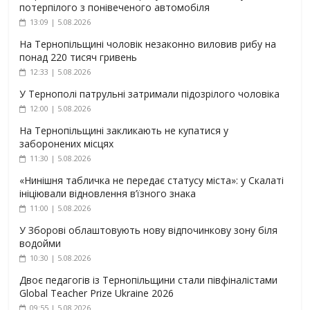
потерпілого з понівеченого автомобіля
13:09 | 5.08.2026
На Тернопільщині чоловік незаконно виловив рибу на
понад 220 тисяч гривень
12:33 | 5.08.2026
У Тернополі патрульні затримали підозрілого чоловіка
12:00 | 5.08.2026
На Тернопільщині закликають не купатися у
заборонених місцях
11:30 | 5.08.2026
«Нинішня табличка не передає статусу міста»: у Скалаті
ініціювали відновлення в’їзного знака
11:00 | 5.08.2026
У Зборові облаштовують нову відпочинкову зону біля
водойми
10:30 | 5.08.2026
Двоє педагогів із Тернопільщини стали півфіналістами
Global Teacher Prize Ukraine 2026
09:55 | 5.08.2026