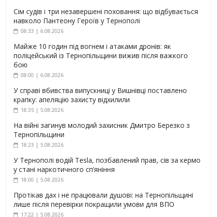
Сім судів і три незавершені поховання: що відбувається
навколо Пантеону Героїв у Тернополі
08:33 | 6.08.2026
Майже 10 годин під вогнем і атаками дронів: як
поліцейський із Тернопільщини вижив після важкого
бою
08:00 | 6.08.2026
У справі вбивства випускниці у Вишнівці поставлено
крапку: апеляцію захисту відхилили
18:35 | 5.08.2026
На війні загинув молодий захисник Дмитро Березко з
Тернопільщини
18:23 | 5.08.2026
У Тернополі водій Tesla, позбавлений прав, сів за кермо
у стані наркотичного сп’яніння
18:00 | 5.08.2026
Протікав дах і не працювали душові: на Тернопільщині
лише після перевірки покращили умови для ВПО
17:22 | 5.08.2026