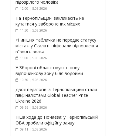
підозрілого чоловіка
12:00 | 5.08.2026
На Тернопільщині закликають не
купатися у заборонених місцях
11:30 | 5.08.2026
«Нинішня табличка не передає статусу
міста»: у Скалаті ініціювали відновлення
в’їзного знака
11:00 | 5.08.2026
У Зборові облаштовують нову
відпочинкову зону біля водойми
10:30 | 5.08.2026
Двоє педагогів із Тернопільщини стали
півфіналістами Global Teacher Prize
Ukraine 2026
09:55 | 5.08.2026
Піша хода до Почаєва: у Тернопільській
ОВА зробили офіційну заяву
09:11 | 5.08.2026