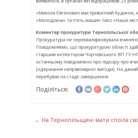
виявилося, в органах він відпрацював 23 роки 
«Микола Євгенович має приватний будинок, к
«Молодіжна» та п’ять машин таксі «Наше місто
Коментар прокуратури Тернопільської оба
Прокуратура не перекваліфіковувала вчинен
Повідомляємо, що прокуратурою області зді
старшим інспектором Чортківського ВП ГУ НП 
останньому повідомлено про підозру про вчи
(одержання неправомірної вигоди). На дани
перебуває на стадії завершення.
Поділіться:
←
На Тернопільщині мати споїла св