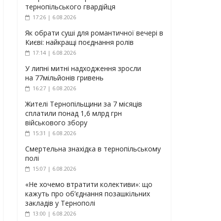
тернопільського гвардійця
17:26 | 6.08.2026
Як обрати суші для романтичної вечері в
Києві: найкращі поєднання ролів
17:14 | 6.08.2026
У липні митні надходження зросли
на 77мільйонів гривень
16:27 | 6.08.2026
Жителі Тернопільщини за 7 місяців
сплатили понад 1,6 млрд грн
військового збору
15:31 | 6.08.2026
Смертельна знахідка в тернопільському
полі
15:07 | 6.08.2026
«Не хочемо втратити колективи»: що
кажуть про об’єднання позашкільних
закладів у Тернополі
13:00 | 6.08.2026