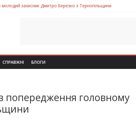
ув молодий захисник Дмитро Березко з Тернопільщини
 втратила захисника Володимира Вельму
нопільщини Петро Федів повертається до рідного дому «на щиті»
в скорботі: на щиті повертається воїн Володимир Паламарчук
лим безвісти, – Ангелом додому повертається захисник Михайло
СПРАВЖНІ
БЛОГИ
в попередження головному
льщини