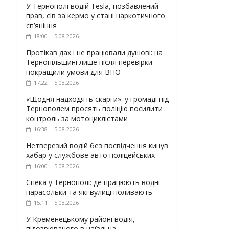
У Тернополі водій Tesla, позбавлений
прав, сів за кермо у стані наркотичного
сп’яніння
18:00 | 5.08.2026
Протікав дах і не працювали душові: на
Тернопільщині лише після перевірки
покращили умови для ВПО
17:22 | 5.08.2026
«Щодня надходять скарги»: у громаді під
Тернополем просять поліцію посилити
контроль за мотоциклістами
16:38 | 5.08.2026
Нетверезий водій без посвідчення кинув
хабар у службове авто поліцейських
16:00 | 5.08.2026
Спека у Тернополі: де працюють водні
парасольки та які вулиці поливають
15:11 | 5.08.2026
У Кременецькому районі водія,
підозрюваного в наїзді на