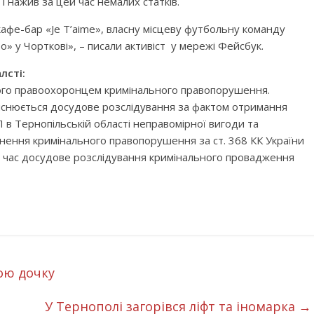
і нажив за цей час немалих статків.
афе-бар «Je T’aime», власну місцеву футбольну команду
» у Чорткові», – писали активіст у мережі Фейсбук.
лсті:
ого правоохоронцем кримінального правопорушення.
йснюється досудове розслідування за фактом отримання
в Тернопільській області неправомірної вигоди та
нення кримінального правопорушення за ст. 368 КК України
й час досудове розслідування кримінального провадження
ою дочку
У Тернополі загорівся ліфт та іномарка
→