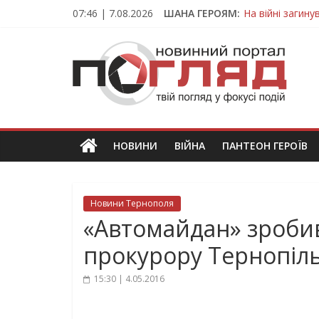
Skip
07:46 | 7.08.2026
ШАНА ГЕРОЯМ:
На війні загин
to
Тернопільщина
content
ПОГЛЯД
Захисник з Тер
Тернопільщина 
Вважався зник
Новини
Тернополя.
Тернопільські
новини
НОВИНИ
ВІЙНА
ПАНТЕОН ГЕРОЇВ
та
події
Новини Тернополя
«Автомайдан» зроби
прокурору Тернопі
15:30 | 4.05.2016