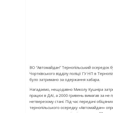
ВО “Автомайдан” Тернопільський осередок бу
Чортківського відділу поліції ГУ НП в Терноп
було затримано за одержання хабара.
Нагадаємо, нещодавно Миколу Кушніра затрим
працює в ДАІ, а 2000 гривень вимагав за не 
нетверезому стані. Під час передачі обіцяних
тернопільського осередку «Автомайдан» опр