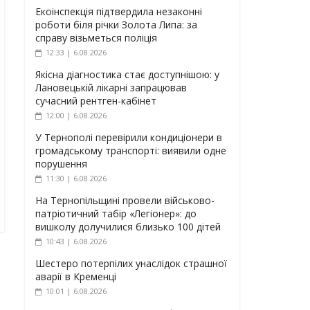
Екоінспекція підтвердила незаконні
роботи біля річки Золота Липа: за
справу візьметься поліція
12:33 | 6.08.2026
Якісна діагностика стає доступнішою: у
Лановецькій лікарні запрацював
сучасний рентген-кабінет
12:00 | 6.08.2026
У Тернополі перевірили кондиціонери в
громадському транспорті: виявили одне
порушення
11:30 | 6.08.2026
На Тернопільщині провели військово-
патріотичний табір «Легіонер»: до
вишколу долучилися близько 100 дітей
10:43 | 6.08.2026
Шестеро потерпілих унаслідок страшної
аварії в Кременці
10:01 | 6.08.2026