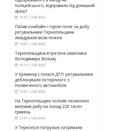
поліцейського, відправили під домашній
арешт
14:33 | 5.08.2026
Палав комбайн і горіли поля: за добу
рятувальники Тернопільщини
ліквідували вісім пожеж
14:00 | 5.08.2026
Тернопільщина втратила захисника
Володимира Вельму
13:14 | 5.08.2026
У Кременці сталася ДТП: рятувальники
деблокували потерпілого з
понівеченого автомобіля
13:09 | 5.08.2026
На Тернопільщині чоловік незаконно
виловив рибу на понад 220 тисяч
гривень
12:33 | 5.08.2026
У Тернополі патрульні затримали