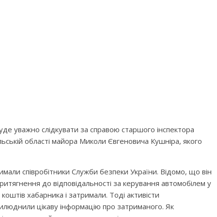
де уважно слідкувати за справою старшого інспектора
ільській області майора Миколи Євгеновича Кушніра, якого
али співробітники Служби безпеки України. Відомо, що він
притягнення до відповідальності за керування автомобілем у
 коштів хабарника і затримали. Тоді активісти
илюднили цікаву інформацію про затриманого. Як