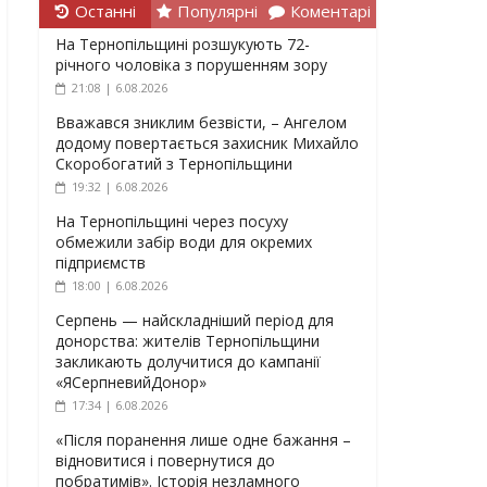
Останні
Популярні
Коментарі
На Тернопільщині розшукують 72-
річного чоловіка з порушенням зору
21:08 | 6.08.2026
Вважався зниклим безвісти, – Ангелом
додому повертається захисник Михайло
Скоробогатий з Тернопільщини
19:32 | 6.08.2026
На Тернопільщині через посуху
обмежили забір води для окремих
підприємств
18:00 | 6.08.2026
Серпень — найскладніший період для
донорства: жителів Тернопільщини
закликають долучитися до кампанії
«ЯСерпневийДонор»
17:34 | 6.08.2026
«Після поранення лише одне бажання –
відновитися і повернутися до
побратимів». Історія незламного