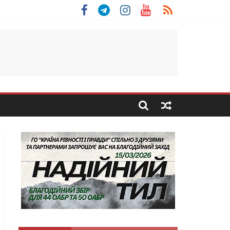
 Скоробогатий з Тернопільщини