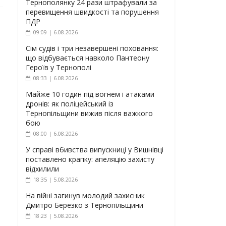
Тернополянку 24 рази штрафували за
перевищення швидкості та порушення
ПДР
09:09 | 6.08.2026
Сім судів і три незавершені поховання:
що відбувається навколо Пантеону
Героїв у Тернополі
08:33 | 6.08.2026
Майже 10 годин під вогнем і атаками
дронів: як поліцейський із
Тернопільщини вижив після важкого
бою
08:00 | 6.08.2026
У справі вбивства випускниці у Вишнівці
поставлено крапку: апеляцію захисту
відхилили
18:35 | 5.08.2026
На війні загинув молодий захисник
Дмитро Березко з Тернопільщини
18:23 | 5.08.2026