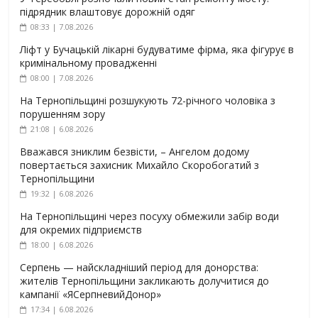
підрядник влаштовує дорожній одяг
08:33 | 7.08.2026
Ліфт у Бучацькій лікарні будуватиме фірма, яка фігурує в
кримінальному провадженні
08:00 | 7.08.2026
На Тернопільщині розшукують 72-річного чоловіка з
порушенням зору
21:08 | 6.08.2026
Вважався зниклим безвісти, – Ангелом додому
повертається захисник Михайло Скоробогатий з
Тернопільщини
19:32 | 6.08.2026
На Тернопільщині через посуху обмежили забір води
для окремих підприємств
18:00 | 6.08.2026
Серпень — найскладніший період для донорства:
жителів Тернопільщини закликають долучитися до
кампанії «ЯСерпневийДонор»
17:34 | 6.08.2026