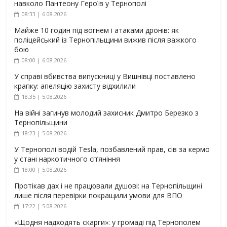
навколо Пантеону Героїв у Тернополі
08:33 | 6.08.2026
Майже 10 годин під вогнем і атаками дронів: як
поліцейський із Тернопільщини вижив після важкого
бою
08:00 | 6.08.2026
У справі вбивства випускниці у Вишнівці поставлено
крапку: апеляцію захисту відхилили
18:35 | 5.08.2026
На війні загинув молодий захисник Дмитро Березко з
Тернопільщини
18:23 | 5.08.2026
У Тернополі водій Tesla, позбавлений прав, сів за кермо
у стані наркотичного сп’яніння
18:00 | 5.08.2026
Протікав дах і не працювали душові: на Тернопільщині
лише після перевірки покращили умови для ВПО
17:22 | 5.08.2026
«Щодня надходять скарги»: у громаді під Тернополем