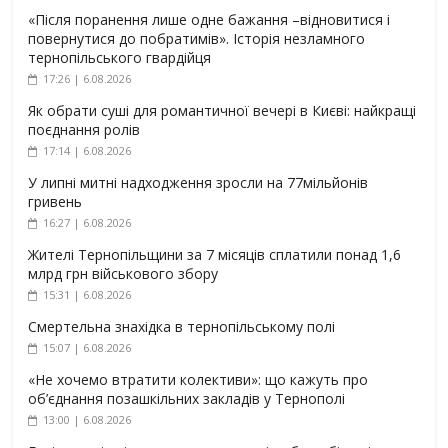
«Після поранення лише одне бажання –відновитися і
повернутися до побратимів». Історія незламного
тернопільського гвардійця
17:26 | 6.08.2026
Як обрати суші для романтичної вечері в Києві: найкращі
поєднання ролів
17:14 | 6.08.2026
У липні митні надходження зросли на 77мільйонів
гривень
16:27 | 6.08.2026
Жителі Тернопільщини за 7 місяців сплатили понад 1,6
млрд грн військового збору
15:31 | 6.08.2026
Смертельна знахідка в тернопільському полі
15:07 | 6.08.2026
«Не хочемо втратити колективи»: що кажуть про
об’єднання позашкільних закладів у Тернополі
13:00 | 6.08.2026