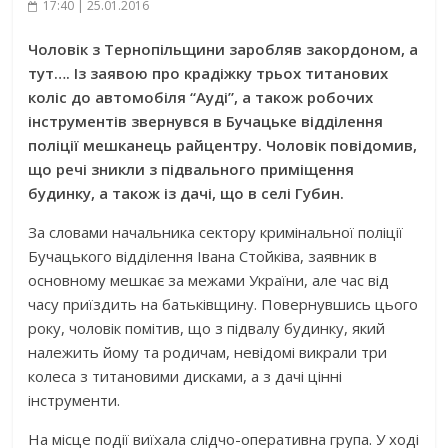
17:40 | 25.01.2016
Чоловік з Тернопільщини заробляв закордоном, а
тут….
Із заявою про крадіжку трьох титанових
коліс до автомобіля “Ауді”, а також робочих
інструментів звернувся в Бучацьке відділення
поліції мешканець райцентру. Чоловік повідомив,
що речі зникли з підвального приміщення
будинку, а також із дачі, що в селі Губин.
За словами начальника сектору кримінальної поліції
Бучацького відділення Івана Стойківа, заявник в
основному мешкає за межами України, але час від
часу приїздить на батьківщину. Повернувшись цього
року, чоловік помітив, що з підвалу будинку, який
належить йому та родичам, невідомі викрали три
колеса з титановими дисками, а з дачі цінні
інструменти.
На місце події виїхала слідчо-оперативна група. У ході