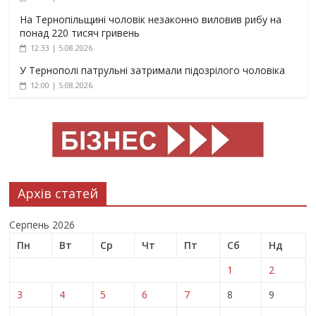
На Тернопільщині чоловік незаконно виловив рибу на
понад 220 тисяч гривень
12:33 | 5.08.2026
У Тернополі патрульні затримали підозрілого чоловіка
12:00 | 5.08.2026
Архів статей
Серпень 2026
Пн
Вт
Ср
Чт
Пт
Сб
Нд
1
2
3
4
5
6
7
8
9