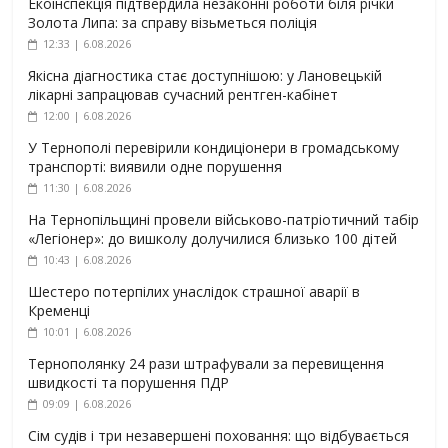
Екоінспекція підтвердила незаконні роботи біля річки
Золота Липа: за справу візьметься поліція
12:33 | 6.08.2026
Якісна діагностика стає доступнішою: у Лановецькій
лікарні запрацював сучасний рентген-кабінет
12:00 | 6.08.2026
У Тернополі перевірили кондиціонери в громадському
транспорті: виявили одне порушення
11:30 | 6.08.2026
На Тернопільщині провели військово-патріотичний табір
«Легіонер»: до вишколу долучилися близько 100 дітей
10:43 | 6.08.2026
Шестеро потерпілих унаслідок страшної аварії в
Кременці
10:01 | 6.08.2026
Тернополянку 24 рази штрафували за перевищення
швидкості та порушення ПДР
09:09 | 6.08.2026
Сім судів і три незавершені поховання: що відбувається