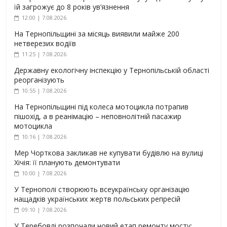
їй загрожує до 8 років ув’язнення
12:00 | 7.08.2026
На Тернопільщині за місяць виявили майже 200
нетверезих водіїв
11:25 | 7.08.2026
Державну екологічну інспекцію у Тернопільській області
реорганізують
10:55 | 7.08.2026
На Тернопільщині під колеса мотоцикла потрапив
пішохід, а в реанімацію – неповнолітній пасажир
мотоцикла
10:16 | 7.08.2026
Мер Чорткова закликав не купувати будівлю на вулиці
Хічія: її планують демонтувати
10:00 | 7.08.2026
У Тернополі створюють всеукраїнську організацію
нащадків українських жертв польських репресій
09:10 | 7.08.2026
У Теребовлі розпочали новий етап ремонту мосту: