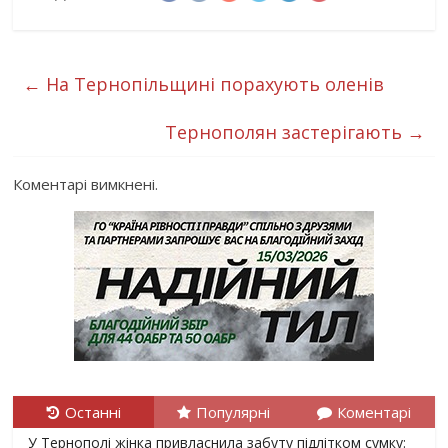
←
На Тернопільщині порахують оленів
Тернополян застерігають
→
Коментарі вимкнені.
Останні
Популярні
Коментарі
У Тернополі жінка привласнила забуту підлітком сумку: