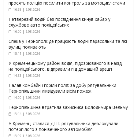
просять поліцію посилити контроль за мотоциклістами
16:38 | 5.08.2026
Нетверезий водій без посвідчення кинув хабар у
службове авто поліцейських
16:00 | 5.08.2026
Спека у Тернополі: де працюють водні парасольки та які
вулиці поливають
15:11 | 5.08.2026
У Кременецькому районі водія, підозрюваного в наїзді
на поліцейського, відправили під домашній арешт
14:33 | 5.08.2026
Палав комбайн і горіли поля: за добу рятувальники
Тернопільщини ліквідували вісім пожеж
14:00 | 5.08.2026
Тернопільщина втратила захисника Володимира Вельму
13:14 | 5.08.2026
У Кременці сталася ДТП: рятувальники деблокували
потерпілого з понівеченого автомобіля
13:09 | 5.08.2026