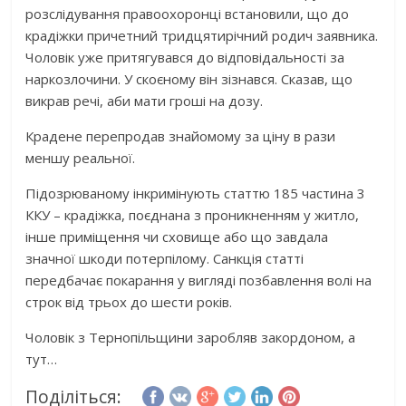
розслідування правоохоронці встановили, що до
крадіжки причетний тридцятирічний родич заявника.
Чоловік уже притягувався до відповідальності за
наркозлочини. У скоєному він зізнався. Сказав, що
викрав речі, аби мати гроші на дозу.
Крадене перепродав знайомому за ціну в рази
меншу реальної.
Підозрюваному інкримінують статтю 185 частина 3
ККУ – крадіжка, поєднана з проникненням у житло,
інше приміщення чи сховище або що завдала
значної шкоди потерпілому. Санкція статті
передбачає покарання у вигляді позбавлення волі на
строк від трьох до шести років.
Чоловік з Тернопільщини заробляв закордоном, а
тут…
Поділіться: