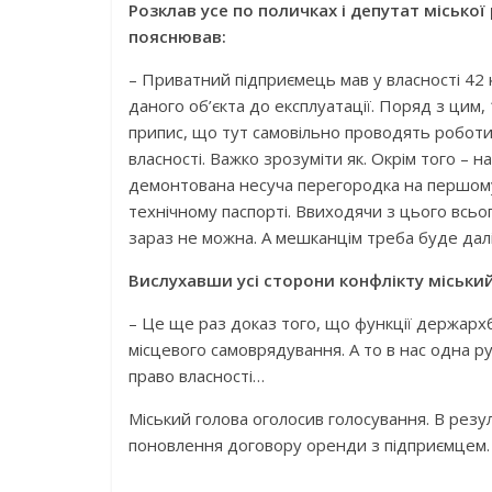
Розклав усе по поличках і депутат місько
пояснював:
– Приватний підприємець мав у власності 42 
даного об’єкта до експлуатації. Поряд з цим,
припис, що тут самовільно проводять роботи.
власності. Важко зрозуміти як. Окрім того – н
демонтована несуча перегородка на першому п
технічному паспорті. Ввиходячи з цього всь
зараз не можна. А мешканцім треба буде далі 
Вислухавши усі сторони конфлікту міськи
– Це ще раз доказ того, що функції держарх
місцевого самоврядування. А то в нас одна ру
право власності…
Міський голова оголосив голосування. В резу
поновлення договору оренди з підприємцем. 