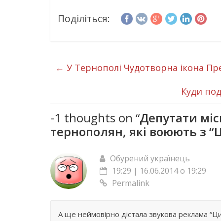
Поділіться:
←
У Тернополі Чудотворна ікона Пр
Куди под
-1 thoughts on “
Депутати міс
тернополян, які воюють з 
Обурений українець
19:29 | 16.06.2014 о 19:29
Permalink
А ще неймовірно дістала звукова реклама “Ц