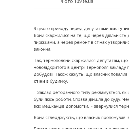
Фото 109.te.ua
З цього приводу перед депутатами
виступи
Вони скаржилися на те, що через діяльність 
пиріжками, а через ремонт в стінах утворили
законна.
Так, тернополяни скаржилися депутатам, щ
нововідкритого в центрі Тернополя закладу 
добудові. Також кажуть, що власник повалив 
стіни
в будинку.
– Заклад реторанного типу рекламується, як ф
були якісь роботи. Справа дійшла до суду. Че
всіх мешканців допомогти, – звернулися терн
Вони стверджують, що власник пропонував їм
Проте сам підприємець сказав, що люди за