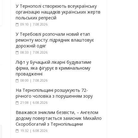
У Тернополі створюють всеукраїнську
організацію нащадків українських жертв
польських репресій
09:10 | 7.08.2026
У Теребовлі розпочали новий етап
ремонту мосту: підрядник влаштовує
дорожній одяг
08:33 | 7.08.2026
Ліфт у Бучацькій лікарні будуватиме
фірма, яка фігурує в кримінальному
провадженні
08:00 | 7.08.2026
На Тернопільщині розшукують 72-
річного чоловіка з порушенням зору
21:08 | 6.08.2026
Вважався зниклим безвісти, – Ангелом
додому повертається захисник Михайло
Скоробогатий з Тернопільщини
19:32 | 6.08.2026