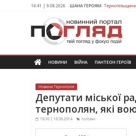
Skip
16:41 | 9.08.2026
ШАНА ГЕРОЯМ:
Тернопільщина
to
Вважався зник
content
ПОГЛЯД
На війні загин
Тернопільщина
Тернопільщина 
Новини
Тернополя.
Тернопільські
новини
НОВИНИ
ВІЙНА
ПАНТЕОН ГЕРОЇВ
та
події
Новини Тернополя
Депутати міської р
тернополян, які во
18:30 | 16.06.2014
головні