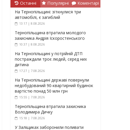
Останні
Популярні
Коментарі
На Тернопільщині: зіткнулися три
автомобілі, є загиблий
13:17 | 8.08.2026
Тернопільщина втратила молодого
захисника Андрія Іскоростенського
10:37 | 8.08.2026
На Тернопільщині у потрійній ДТП
постраждали троє людей, серед них
дитина
17:27 | 7.08.2026
На Тернопільщині державі повернули
недобудований 90-квартирний будинок
вартістю понад 50 млн грн
15:55 | 7.08.2026
Тернопільщина втратила захисника
Володимира Дичку
15:18 | 7.08.2026
У Заліщиках заборонили поливати