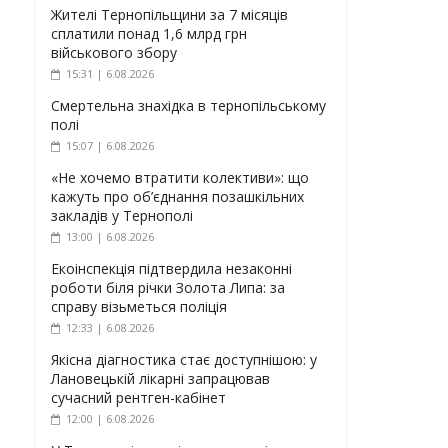
Жителі Тернопільщини за 7 місяців
сплатили понад 1,6 млрд грн
військового збору
15:31 | 6.08.2026
Смертельна знахідка в тернопільському
полі
15:07 | 6.08.2026
«Не хочемо втратити колективи»: що
кажуть про об’єднання позашкільних
закладів у Тернополі
13:00 | 6.08.2026
Екоінспекція підтвердила незаконні
роботи біля річки Золота Липа: за
справу візьметься поліція
12:33 | 6.08.2026
Якісна діагностика стає доступнішою: у
Лановецькій лікарні запрацював
сучасний рентген-кабінет
12:00 | 6.08.2026