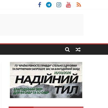
 Скоробогатий з Тернопільщини