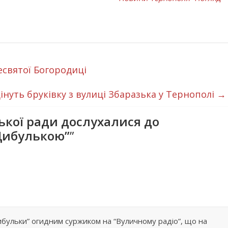
есвятої Богородиці
інуть бруківку з вулиці Збаразька у Тернополі
→
ької ради дослухалися до
“Цибулькою”
”
ибульки” огидним суржиком на “Вуличному радіо”, що на