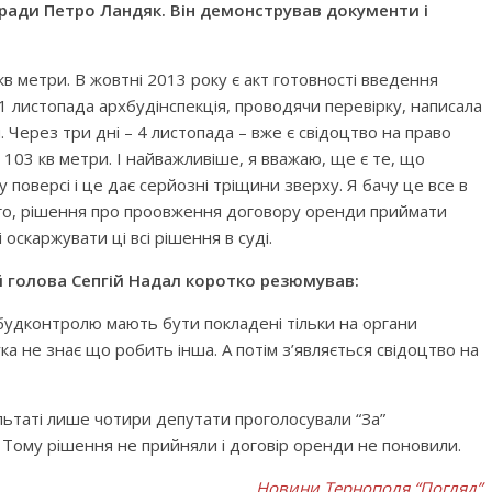
ї ради Петро Ландяк. Він демонстрував документи і
кв метри. В жовтні 2013 року є акт готовності введення
 1 листопада архбудінспекція, проводячи перевірку, написала
 Через три дні – 4 листопада – вже є свідоцтво на право
а 103 кв метри. І найважливіше, я вважаю, ще є те, що
оверсі і це дає серйозні тріщини зверху. Я бачу це все в
ого, рішення про проовження договору оренди приймати
оскаржувати ці всі рішення в суді.
й голова Сепгій Надал коротко резюмував:
будконтролю мають бути покладені тільки на органи
ка не знає що робить інша. А потім з’являється свідоцтво на
льтаті лише чотири депутати проголосували “За”
Тому рішення не прийняли і договір оренди не поновили.
Новини Тернополя “Погляд”