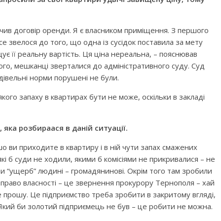
лючив договір оренди. Я є власником приміщення. З першого
е звелося до того, що одна із сусідок поставила за мету
ує її реальну вартість. Ця ціна нереальна, – пояснював
того, мешканці зверталися до адміністративного суду. Суд
удівельні норми порушені не були.
якого запаху в квартирах бути не може, оскільки в закладі
, яка розбираася в даній ситуації.
кшо ви приходите в квартиру і в ній чути запах смажених
 які б суди не ходили, якими б комісіями не прикривалися – не
и “ущерб” людині – громадянинові. Окрім того там зробили
 право власності – це звернення прокурору Тернополя – хай
е прошу. Це підприємство треба зробити в закритому вгляді,
 Який би золотий підприємець не був – це робити не можна.