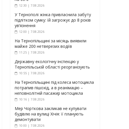
12:30 | 7.08.2026
У Тернополі жінка привласнила забуту
підлітком сумку: їй загрожує до 8 років
ув’язнення
12:00 | 7.08.2026
На Тернопільщині за місяць виявили
майже 200 нетверезих водіїв
11:25 | 7.08.2026
Державну екологічну інспекцію у
Тернопільській області реорганізують
10:55 | 7.08.2026
На Тернопільщині під колеса мотоцикла
потрапив пішохід, а в реанімацію –
неповнолітній пасажир мотоцикла
10:16 | 7.08.2026
Мер Чорткова закликав не купувати
будівлю на вулиці Хічія: її планують
демонтувати
10:00 | 7.08.2026