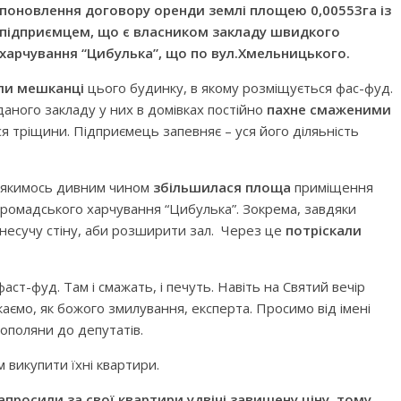
поновлення договору оренди землі площею 0,00553га із
підприємцем, що є власником закладу швидкого
харчування “Цибулька”, що по вул.Хмельницького.
ли мешканці
цього будинку, в якому розміщується фас-фуд.
даного закладу у них в домівках постійно
пахне смаженими
ся тріщини. Підприємець запевняє – уся його діляьність
о якимось дивним чином
збільшилася площа
приміщення
громадського харчування “Цибулька”. Зокрема, завдяки
несучу стіну, аби розширити зал. Через це
потріскали
аст-фуд. Там і смажать, і печуть. Навіть на Святий вечір
каємо, як божого змилування, експерта. Просимо від імені
ополяни до депутатів.
 викупити їхні квартири.
просили за свої квартири удвічі завищену ціну, тому