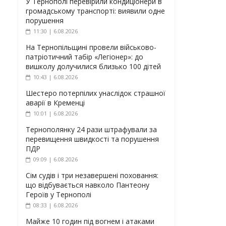
У Тернополі перевірили кондиціонери в
громадському транспорті: виявили одне
порушення
11:30 | 6.08.2026
На Тернопільщині провели військово-
патріотичний табір «Легіонер»: до
вишколу долучилися близько 100 дітей
10:43 | 6.08.2026
Шестеро потерпілих унаслідок страшної
аварії в Кременці
10:01 | 6.08.2026
Тернополянку 24 рази штрафували за
перевищення швидкості та порушення
ПДР
09:09 | 6.08.2026
Сім судів і три незавершені поховання:
що відбувається навколо Пантеону
Героїв у Тернополі
08:33 | 6.08.2026
Майже 10 годин під вогнем і атаками