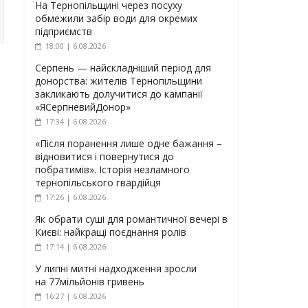
На Тернопільщині через посуху
обмежили забір води для окремих
підприємств
18:00 | 6.08.2026
Серпень — найскладніший період для
донорства: жителів Тернопільщини
закликають долучитися до кампанії
«ЯСерпневийДонор»
17:34 | 6.08.2026
«Після поранення лише одне бажання –
відновитися і повернутися до
побратимів». Історія незламного
тернопільського гвардійця
17:26 | 6.08.2026
Як обрати суші для романтичної вечері в
Києві: найкращі поєднання ролів
17:14 | 6.08.2026
У липні митні надходження зросли
на 77мільйонів гривень
16:27 | 6.08.2026