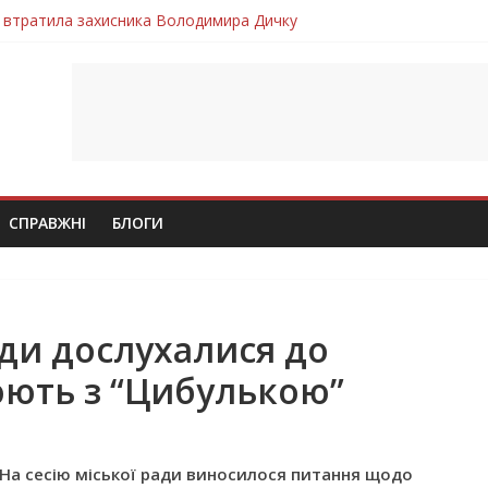
 втратила захисника Володимира Дичку
лим безвісти, – Ангелом додому повертається захисник Михайло
ув молодий захисник Дмитро Березко з Тернопільщини
 втратила захисника Володимира Вельму
втратила молодого захисника Андрія Іскоростенського
СПРАВЖНІ
БЛОГИ
ади дослухалися до
юють з “Цибулькою”
На сесію міської ради виносилося питання щодо