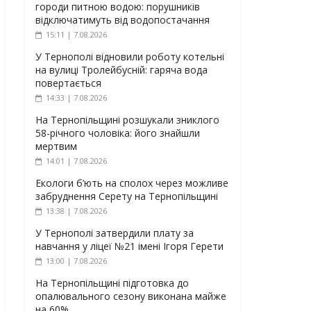
городи питною водою: порушників
відключатимуть від водопостачання
15:11 | 7.08.2026
У Тернополі відновили роботу котельні
на вулиці Тролейбусній: гаряча вода
повертається
14:33 | 7.08.2026
На Тернопільщині розшукали зниклого
58-річного чоловіка: його знайшли
мертвим
14:01 | 7.08.2026
Екологи б’ють на сполох через можливе
забруднення Серету на Тернопільщині
13:38 | 7.08.2026
У Тернополі затвердили плату за
навчання у ліцеї №21 імені Ігоря Герети
13:00 | 7.08.2026
На Тернопільщині підготовка до
опалювального сезону виконана майже
на 60%