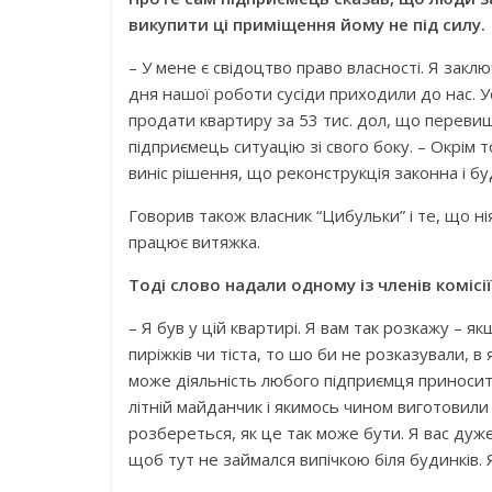
викупити ці приміщення йому не під силу.
– У мене є свідоцтво право власності. Я зак
дня нашої роботи сусіди приходили до нас. Ус
продати квартиру за 53 тис. дол, що перевищ
підприємець ситуацію зі свого боку. – Окрім 
виніс рішення, що реконструкція законна і б
Говорив також власник “Цибульки” і те, що ні
працює витяжка.
Тоді слово надали одному із членів комісії
– Я був у цій квартирі. Я вам так розкажу – я
пиріжків чи тіста, то шо би не розказували, в
може діяльність любого підприємця приносит
літній майданчик і якимось чином виготовили
розбереться, як це так може бути. Я вас дуж
щоб тут не займался випічкою біля будинків.