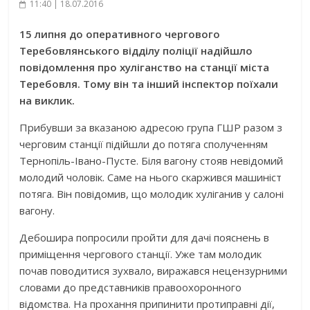
11:40 | 18.07.2016
15 липня до оперативного чергового
Теребовлянського відділу поліції надійшло
повідомлення про хуліганство на станції міста
Теребовля. Тому він та інший інспектор поїхали
на виклик.
Прибувши за вказаною адресою група ГШР разом з
черговим станції підійшли до потяга сполученням
Тернопіль-Івано-Пусте. Біля вагону стояв невідомий
молодий чоловік. Саме на нього скаржився машиніст
потяга. Він повідомив, що молодик хуліганив у салоні
вагону.
Дебошира попросили пройти для дачі пояснень в
приміщення чергового станції. Уже там молодик
почав поводитися зухвало, виражався нецензурними
словами до представників правоохоронного
відомства. На прохання припинити протиправні дії,