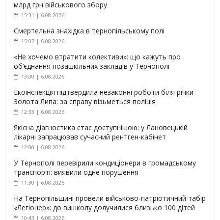
млрд грн військового збору
15:31 | 6.08.2026
Смертельна знахідка в тернопільському полі
15:07 | 6.08.2026
«Не хочемо втратити колективи»: що кажуть про
об’єднання позашкільних закладів у Тернополі
13:00 | 6.08.2026
Екоінспекція підтвердила незаконні роботи біля річки
Золота Липа: за справу візьметься поліція
12:33 | 6.08.2026
Якісна діагностика стає доступнішою: у Лановецькій
лікарні запрацював сучасний рентген-кабінет
12:00 | 6.08.2026
У Тернополі перевірили кондиціонери в громадському
транспорті: виявили одне порушення
11:30 | 6.08.2026
На Тернопільщині провели військово-патріотичний табір
«Легіонер»: до вишколу долучилися близько 100 дітей
10:43 | 6.08.2026