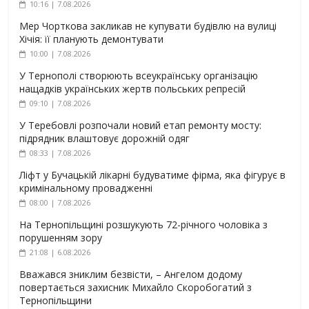
10:16 | 7.08.2026
Мер Чорткова закликав не купувати будівлю на вулиці
Хічія: її планують демонтувати
10:00 | 7.08.2026
У Тернополі створюють всеукраїнську організацію
нащадків українських жертв польських репресій
09:10 | 7.08.2026
У Теребовлі розпочали новий етап ремонту мосту:
підрядник влаштовує дорожній одяг
08:33 | 7.08.2026
Ліфт у Бучацькій лікарні будуватиме фірма, яка фігурує в
кримінальному провадженні
08:00 | 7.08.2026
На Тернопільщині розшукують 72-річного чоловіка з
порушенням зору
21:08 | 6.08.2026
Вважався зниклим безвісти, – Ангелом додому
повертається захисник Михайло Скоробогатий з
Тернопільщини