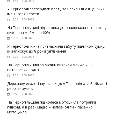
13:38 | 7.08.2026
У Тернополі затвердили плату за навчання у ліцеї №21
імені Ігоря Герети
13:00 | 7.08.2026
На Тернопільщині підготовка до опалювального сезону
виконана майже на 60%
12:30 | 7.08.2026
У Тернополі жінка привласнила забуту підлітком сумку:
їй загрожує до 8 років ув’язнення
12:00 | 7.08.2026
На Тернопільщині за місяць виявили майже 200
нетверезих водіїв
11:25 | 7.08.2026
Державну екологічну інспекцію у Тернопільській області
реорганізують
10:55 | 7.08.2026
На Тернопільщині під колеса мотоцикла потрапив
пішохід, а в реанімацію – неповнолітній пасажир
мотоцикла