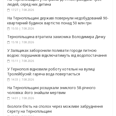
людей, серед них дитина
17:27 | 7.08.2026
На Тернопільщині державі повернули недобудований 90-
квартирний будинок вартістю понад 50 млн грн
15:55 | 7.08.2026
Тернопільщина втратила захисника Володимира Дичку
15:18 | 7.08.2026
У Заліщиках заборонили поливати городи питною
водою: порушників відключатимуть від водопостачання
15:11 | 7.08.2026
У Тернополі відновили роботу котельні на вулиці
Тролейбусній: гаряча вода повертається
14:33 | 7.08.2026
На Тернопільщині розшукали зниклого 58-річного
чоловіка: його знайшли мертвим
14:01 | 7.08.2026
Екологи б’ють на сполох через можливе забруднення
Серету на Тернопільщині