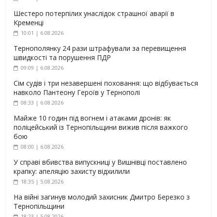
Шестеро потерпілих унаслідок страшної аварії в
Кременці
10:01 | 6.08.2026
Тернополянку 24 рази штрафували за перевищення
швидкості та порушення ПДР
09:09 | 6.08.2026
Сім судів і три незавершені поховання: що відбувається
навколо Пантеону Героїв у Тернополі
08:33 | 6.08.2026
Майже 10 годин під вогнем і атаками дронів: як
поліцейський із Тернопільщини вижив після важкого
бою
08:00 | 6.08.2026
У справі вбивства випускниці у Вишнівці поставлено
крапку: апеляцію захисту відхилили
18:35 | 5.08.2026
На війні загинув молодий захисник Дмитро Березко з
Тернопільщини
18:23 | 5.08.2026