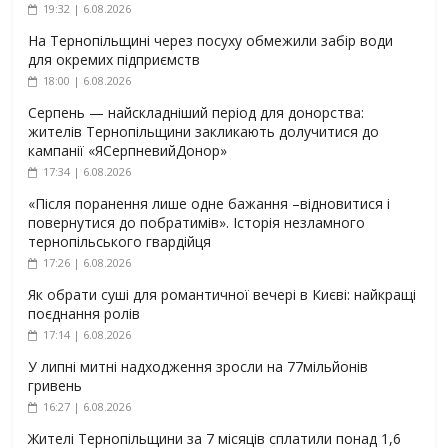
19:32 | 6.08.2026
На Тернопільщині через посуху обмежили забір води
для окремих підприємств
18:00 | 6.08.2026
Серпень — найскладніший період для донорства:
жителів Тернопільщини закликають долучитися до
кампанії «ЯСерпневийДонор»
17:34 | 6.08.2026
«Після поранення лише одне бажання –відновитися і
повернутися до побратимів». Історія незламного
тернопільського гвардійця
17:26 | 6.08.2026
Як обрати суші для романтичної вечері в Києві: найкращі
поєднання ролів
17:14 | 6.08.2026
У липні митні надходження зросли на 77мільйонів
гривень
16:27 | 6.08.2026
Жителі Тернопільщини за 7 місяців сплатили понад 1,6