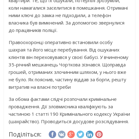
квартири. Те, що їх ошукали, потерпілі зрозуміли,
коли намагалися заселитися в помешкання. Отримані
ними ключі до замка не підходили, а телефон
власника був вимкнений. За допомогою звернулися
до працівників поліції.
Правоохоронці оперативно встановили особу
шахрая та його місце перебування. Від ошуканих
клієнтів він переховувався у своєї бабусі. У вчиненому
35-річний мешканець Чорткова зізнався. Щоправда
грошей, отриманих злочинним шляхом, у нього вже
не було. Як пояснив, частину віддав за борги, решту
витратив на власні потреби
За обома фактами слідчі розпочали кримінальне
провадження. Дії зловмисника кваліфікують за
частиною 1 статті 190 Кримінального кодексу України
(шахрайство). Проводиться досудове розслідування.
Поділіться: