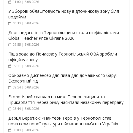
11:00 | 5.08.2026
У Зборові облаштовують нову відпочинкову зону біля
водойми
10:30 | 5.08.2026
Двоє педагогів із Тернопільщини стали півфіналістами
Global Teacher Prize Ukraine 2026
09:55 | 5.08.2026
Піша хода до Почаєва: у Тернопільській ОВА зробили
офіційну заяву
09:11 | 5.08.2026
Обираємо диспенсер для пива для домашнього бару:
Експертний гід
08:54 | 5.08.2026
Екологічний скандал на межі Тернопільщини та
Прикарпаття: через річку насипали незаконну переправу
08:44 | 5.08.2026
Дарця Веретюк: «Пантеон Героїв у Тернополі став
початком нової культури військової пам’яті в Україні»
08:00 | 5.08.2026