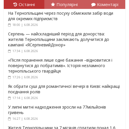
Останні
Популярні
Коментарі
На Тернопільщині через посуху обмежили забір води
для окремих підприємств
18:00 | 6.08.2026
Серпень — найскладніший період для донорства:
жителів Тернопільщини закликають долучитися до
кампанії «ЯСерпневийДонор»
17:34 | 6.08.2026
«Після поранення лише одне бажання –відновитися і
повернутися до побратимів». Історія незламного
тернопільського гвардійця
17:26 | 6.08.2026
Як обрати суші для романтичної вечері в Києві: найкращі
поєднання ролів
17:14 | 6.08.2026
У липні митні надходження зросли на 77мільйонів
гривень
16:27 | 6.08.2026
Жителі Тернопільщини за 7 місяців сплатили понад 1,6