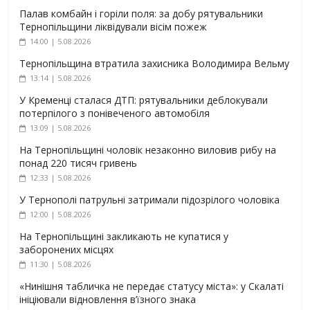
Палав комбайн і горіли поля: за добу рятувальники
Тернопільщини ліквідували вісім пожеж
14:00 | 5.08.2026
Тернопільщина втратила захисника Володимира Вельму
13:14 | 5.08.2026
У Кременці сталася ДТП: рятувальники деблокували
потерпілого з понівеченого автомобіля
13:09 | 5.08.2026
На Тернопільщині чоловік незаконно виловив рибу на
понад 220 тисяч гривень
12:33 | 5.08.2026
У Тернополі патрульні затримали підозрілого чоловіка
12:00 | 5.08.2026
На Тернопільщині закликають не купатися у
заборонених місцях
11:30 | 5.08.2026
«Нинішня табличка не передає статусу міста»: у Скалаті
ініціювали відновлення в’їзного знака