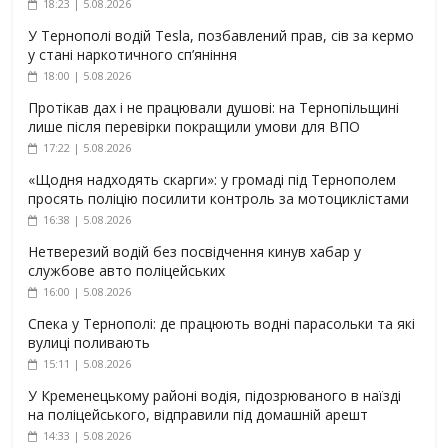
18:23 | 5.08.2026
У Тернополі водій Tesla, позбавлений прав, сів за кермо
у стані наркотичного сп’яніння
18:00 | 5.08.2026
Протікав дах і не працювали душові: на Тернопільщині
лише після перевірки покращили умови для ВПО
17:22 | 5.08.2026
«Щодня надходять скарги»: у громаді під Тернополем
просять поліцію посилити контроль за мотоциклістами
16:38 | 5.08.2026
Нетверезий водій без посвідчення кинув хабар у
службове авто поліцейських
16:00 | 5.08.2026
Спека у Тернополі: де працюють водні парасольки та які
вулиці поливають
15:11 | 5.08.2026
У Кременецькому районі водія, підозрюваного в наїзді
на поліцейського, відправили під домашній арешт
14:33 | 5.08.2026