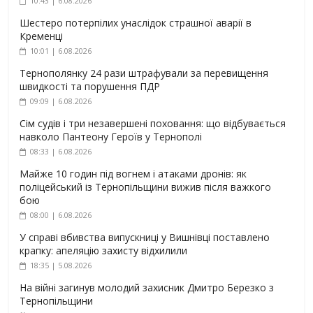
10:43 | 6.08.2026
Шестеро потерпілих унаслідок страшної аварії в
Кременці
10:01 | 6.08.2026
Тернополянку 24 рази штрафували за перевищення
швидкості та порушення ПДР
09:09 | 6.08.2026
Сім судів і три незавершені поховання: що відбувається
навколо Пантеону Героїв у Тернополі
08:33 | 6.08.2026
Майже 10 годин під вогнем і атаками дронів: як
поліцейський із Тернопільщини вижив після важкого
бою
08:00 | 6.08.2026
У справі вбивства випускниці у Вишнівці поставлено
крапку: апеляцію захисту відхилили
18:35 | 5.08.2026
На війні загинув молодий захисник Дмитро Березко з
Тернопільщини