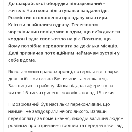
До шахрайської оборудки підозрюваний –
житель Чорткова підготувався заздалегідь.
Розмістив оголошення про здачу квартири.
Клієнти знайшлися одразу. Телефоном
чортківчанин повідомив людям, що виїжджає за
кордон і здає своє житло на рік. Пояснив, що
йому потрібна передоплата за декілька місяців.
Далі призначав потенційним наймачам зустріч у
себе вдома.
Як встановили правоохоронці, потерпіли від шахрая
двоє осіб – жителька Бучаччини та мешканець
Заліщицького району. Жінка віддала аферисту за
житло 16 тисяч гривень, чоловік – понад 18 тисяч.
Підозрюваний був настільки переконливий, що
наймачі не запідозрили нічого лихого. Взявши
передоплату за помешкання, лиходій залишив людям
розписку про отримання грошей та передав ключі від