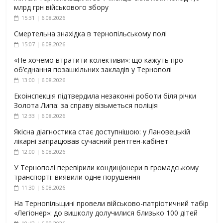
млрд грн військового збору
15:31 | 6.08.2026
Смертельна знахідка в тернопільському полі
15:07 | 6.08.2026
«Не хочемо втратити колективи»: що кажуть про
об’єднання позашкільних закладів у Тернополі
13:00 | 6.08.2026
Екоінспекція підтвердила незаконні роботи біля річки
Золота Липа: за справу візьметься поліція
12:33 | 6.08.2026
Якісна діагностика стає доступнішою: у Лановецькій
лікарні запрацював сучасний рентген-кабінет
12:00 | 6.08.2026
У Тернополі перевірили кондиціонери в громадському
транспорті: виявили одне порушення
11:30 | 6.08.2026
На Тернопільщині провели військово-патріотичний табір
«Легіонер»: до вишколу долучилися близько 100 дітей