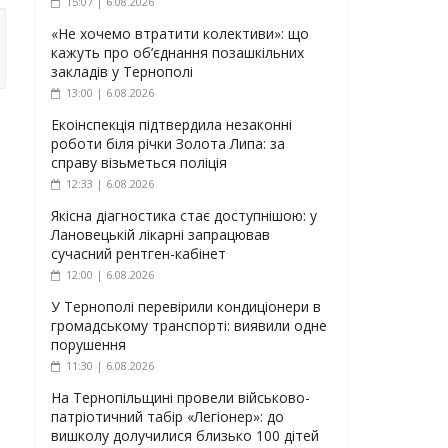
15:07 | 6.08.2026
«Не хочемо втратити колективи»: що
кажуть про об’єднання позашкільних
закладів у Тернополі
13:00 | 6.08.2026
Екоінспекція підтвердила незаконні
роботи біля річки Золота Липа: за
справу візьметься поліція
12:33 | 6.08.2026
Якісна діагностика стає доступнішою: у
Лановецькій лікарні запрацював
сучасний рентген-кабінет
12:00 | 6.08.2026
У Тернополі перевірили кондиціонери в
громадському транспорті: виявили одне
порушення
11:30 | 6.08.2026
На Тернопільщині провели військово-
патріотичний табір «Легіонер»: до
вишколу долучилися близько 100 дітей