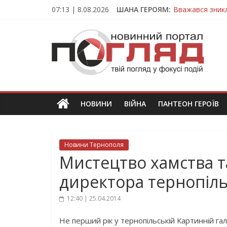
Skip
07:13 | 8.08.2026
ШАНА ГЕРОЯМ:
Вважався зник
to
На війні загин
content
ПОГЛЯД
Тернопільщина
Захисник з Тер
Тернопільщина
Новини
Тернополя.
Тернопільські
новини
НОВИНИ
ВІЙНА
ПАНТЕОН ГЕРОЇВ
та
події
Новини Тернополя
Мистецтво хамства та
директора тернопіль
12:40 | 25.04.2014
Не перший рік у тернопільській Картинній 