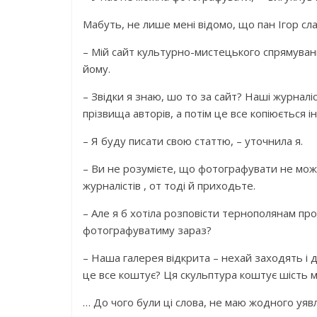
Мабуть, не лише мені відомо, що пан Ігор сл
– Мій сайт культурно-мистецького спрямуванн
йому.
– Звідки я знаю, шо то за сайт? Наші журнал
прізвища авторів, а потім це все копіюється і
– Я буду писати свою статтю, – уточнила я.
– Ви не розумієте, що фотографувати не можн
журналістів , от тоді й приходьте.
– Але я б хотіла розповісти тернополянам про
фотографуватиму зараз?
– Наша галерея відкрита – нехай заходять і ди
це все коштує? Ця скульптура коштує шість міл
… До чого були ці слова, не маю жодного уяв