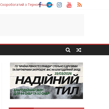
 Скоробогатий з Тернопільщини