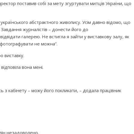
иректор поставив собі за мету згуртувати митців України, що
 українського абстрактного живопису. Усім давно відомо, що
Завдання журналістів – донести його до
ідвідати галерею. Не встигла я зайти у виставкову залу, як
с фотографувати не можна”.
о виставку.
ідповіла вона мені.
ь з кабінету – можу його покликати, – додала працівник
він незадоволено.