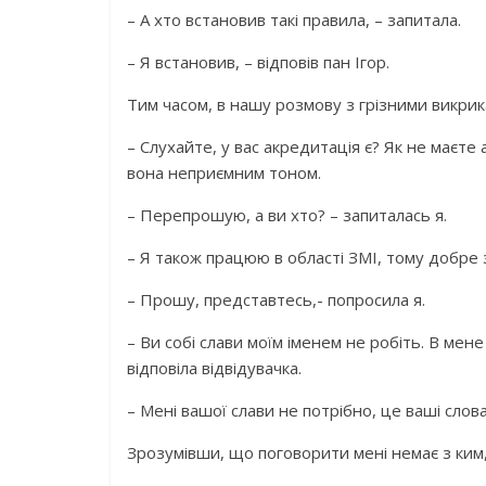
– А хто встановив такі правила, – запитала.
– Я встановив, – відповів пан Ігор.
Тим часом, в нашу розмову з грізними викрик
– Слухайте, у вас акредитація є? Як не маєте
вона неприємним тоном.
– Перепрошую, а ви хто? – запиталась я.
– Я також працюю в області ЗМІ, тому добре 
– Прошу, представтесь,- попросила я.
– Ви собі слави моїм іменем не робіть. В мен
відповіла відвідувачка.
– Мені вашої слави не потрібно, це ваші слова,
Зрозумівши, що поговорити мені немає з ким,