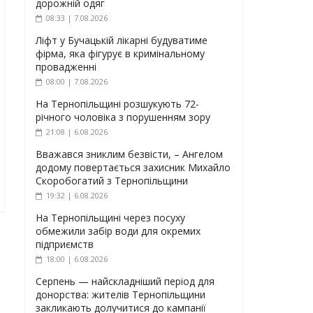
дорожній одяг
08:33 | 7.08.2026
Ліфт у Бучацькій лікарні будуватиме
фірма, яка фігурує в кримінальному
провадженні
08:00 | 7.08.2026
На Тернопільщині розшукують 72-
річного чоловіка з порушенням зору
21:08 | 6.08.2026
Вважався зниклим безвісти, – Ангелом
додому повертається захисник Михайло
Скоробогатий з Тернопільщини
19:32 | 6.08.2026
На Тернопільщині через посуху
обмежили забір води для окремих
підприємств
18:00 | 6.08.2026
Серпень — найскладніший період для
донорства: жителів Тернопільщини
закликають долучитися до кампанії