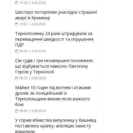
10:43 | 6.08.2026
Шестеро потерпілих унаслідок страшної
аварії в Кременці
10:01 | 6.08.2026
Тернополянку 24 рази штрафували за
перевищення швидкості та порушення
ПДР
09:09 | 6.08.2026
Сім судів і три незавершені поховання:
що відбувається навколо Пантеону
Героїв у Тернополі
08:33 | 6.08.2026
Майже 10 годин під вогнем і атаками
дронів: як поліцейський із
Тернопільщини вижив після важкого
бою
08:00 | 6.08.2026
У справі вбивства випускниці у Вишнівці
поставлено крапку: апеляцію захисту
відхилили