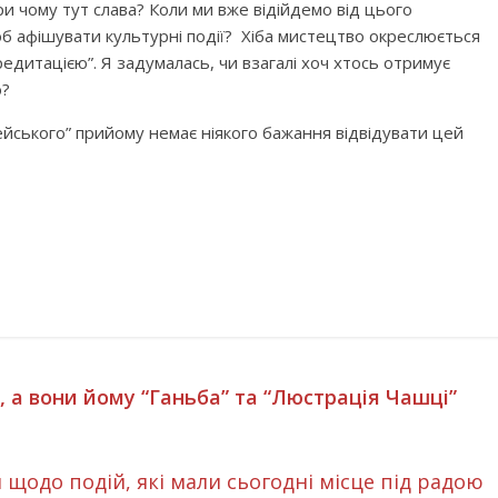
и чому тут слава? Коли ми вже відійдемо від цього
об афішувати культурні події? Хіба мистецтво окреслюється
редитацією”. Я задумалась, чи взагалі хоч хтось отримує
ю?
пейського” прийому немає ніякого бажання відвідувати цей
 а вони йому “Ганьба” та “Люстрація Чашці”
 щодо подій, які мали сьогодні місце під радою