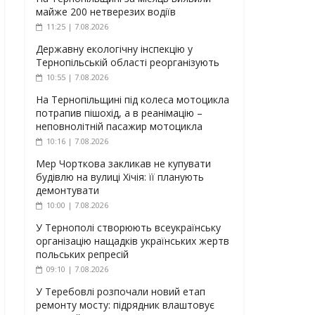
майже 200 нетверезих водіїв
11:25 | 7.08.2026
Державну екологічну інспекцію у
Тернопільській області реорганізують
10:55 | 7.08.2026
На Тернопільщині під колеса мотоцикла
потрапив пішохід, а в реанімацію –
неповнолітній пасажир мотоцикла
10:16 | 7.08.2026
Мер Чорткова закликав не купувати
будівлю на вулиці Хічія: її планують
демонтувати
10:00 | 7.08.2026
У Тернополі створюють всеукраїнську
організацію нащадків українських жертв
польських репресій
09:10 | 7.08.2026
У Теребовлі розпочали новий етап
ремонту мосту: підрядник влаштовує