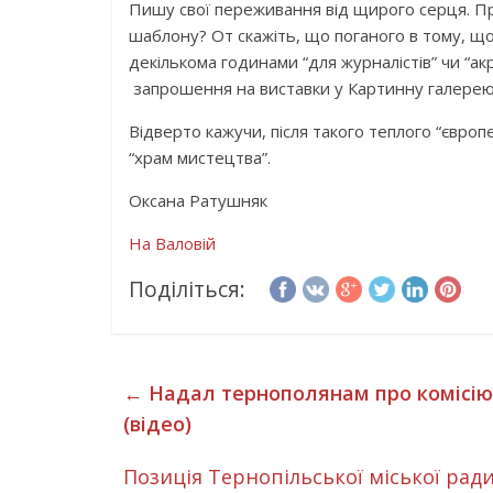
Пишу свої переживання від щирого серця. Пр
шаблону? От скажіть, що поганого в тому, щ
декількома годинами “для журналістів” чи “ак
запрошення на виставки у Картинну галере
Відверто кажучи, після такого теплого “євро
“храм мистецтва”.
Оксана Ратушняк
На Валовій
Поділіться:
←
Надал тернополянам про комісію,
(відео)
Позиція Тернопільської міської ради