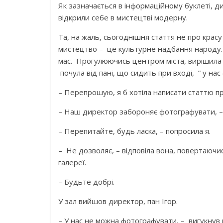
Як зазначається в інформаційному буклеті, д
відкрили себе в мистецтві модерну.
Та, на жаль, сьогоднішня стаття не про красу
мистецтво – це культурне надбання народу. 
мас. Прогулюючись центром міста, вирішила в
почула від пані, що сидить при вході, ” у на
– Перепрошую, я б хотіла написати статтю пр
– Наш директор забороняє фотографувати, – в
– Перепитайте, будь ласка, – попросила я.
– Не дозволяє, – відповіла вона, повертаючис
галереї.
– Будьте добрі.
У зал вийшов директор, пан Ігор.
– У нас не можна фотографувати, – вигукнув 