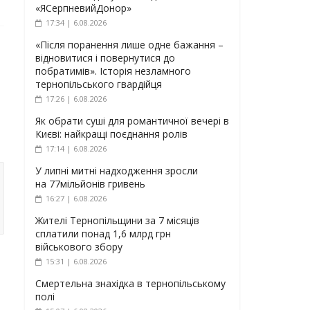
«ЯСерпневийДонор»
17:34 | 6.08.2026
«Після поранення лише одне бажання –
відновитися і повернутися до
побратимів». Історія незламного
тернопільського гвардійця
17:26 | 6.08.2026
Як обрати суші для романтичної вечері в
Києві: найкращі поєднання ролів
17:14 | 6.08.2026
У липні митні надходження зросли
на 77мільйонів гривень
16:27 | 6.08.2026
Жителі Тернопільщини за 7 місяців
сплатили понад 1,6 млрд грн
військового збору
15:31 | 6.08.2026
Смертельна знахідка в тернопільському
полі