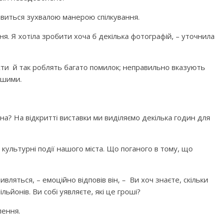
авиться зухвалою манерою спілкування.
я. Я хотіла зробити хоча б декілька фотографій, – уточнила
істи й так роблять багато помилок; неправильно вказують
ншими.
а? На відкритті виставки ми виділяємо декілька годин для
 культурні події нашого міста. Що поганого в тому, що
вляться, – емоційно відповів він, – Ви хоч знаєте, скільки
ьйонів. Ви собі уявляєте, які це гроші?
лення.