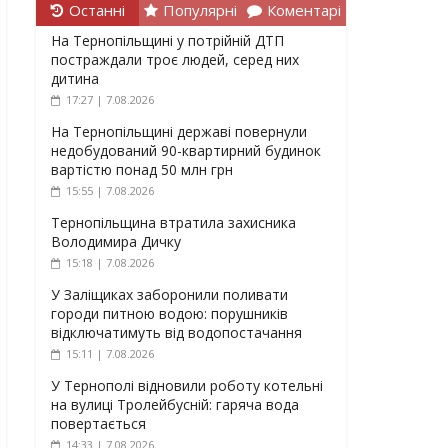
Останні
Популярні
Коментарі
На Тернопільщині у потрійній ДТП
постраждали троє людей, серед них
дитина
17:27 | 7.08.2026
На Тернопільщині державі повернули
недобудований 90-квартирний будинок
вартістю понад 50 млн грн
15:55 | 7.08.2026
Тернопільщина втратила захисника
Володимира Дичку
15:18 | 7.08.2026
У Заліщиках заборонили поливати
городи питною водою: порушників
відключатимуть від водопостачання
15:11 | 7.08.2026
У Тернополі відновили роботу котельні
на вулиці Тролейбусній: гаряча вода
повертається
14:33 | 7.08.2026