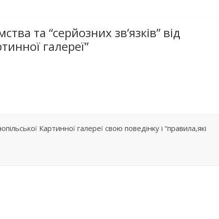
ства та “серйозних зв’язків” від
тинної галереї
”
ьської Картинної галереї свою поведінку і “правила,які