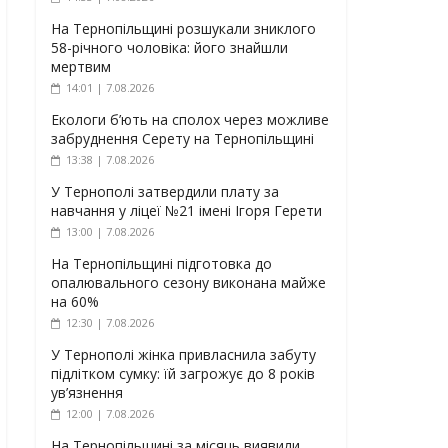
На Тернопільщині розшукали зниклого
58-річного чоловіка: його знайшли
мертвим
14:01 | 7.08.2026
Екологи б’ють на сполох через можливе
забруднення Серету на Тернопільщині
13:38 | 7.08.2026
У Тернополі затвердили плату за
навчання у ліцеї №21 імені Ігоря Герети
13:00 | 7.08.2026
На Тернопільщині підготовка до
опалювального сезону виконана майже
на 60%
12:30 | 7.08.2026
У Тернополі жінка привласнила забуту
підлітком сумку: їй загрожує до 8 років
ув’язнення
12:00 | 7.08.2026
На Тернопільщині за місяць виявили