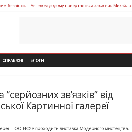
лим безвісти, – Ангелом додому повертається захисник Михайло
ув молодий захисник Дмитро Березко з Тернопільщини
 втратила захисника Володимира Вельму
нопільщини Петро Федів повертається до рідного дому «на щиті»
 втратила захисника Володимира Дичку
СПРАВЖНІ
БЛОГИ
 “серйозних зв’язків” від
ської Картинної галереї
галереї ТОО НСХУ проходить виставка Модерного мистецтва.