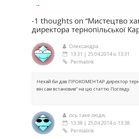
→
-1 thoughts on “
Мистецтво хам
директора тернопільської Кар
Олександра
13:31 | 25.04.2014 о 13:31
Permalink
Нехай би дав ПРОКОМЕНТАР директор тернопіл
він сам встановив” на цю статтю Погляду.
ось таке люди,
13:38 | 25.04.2014 о 13:38
Permalink