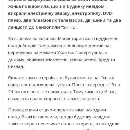
Жінка повідомила, що з її будинку невідомі
викрали електричну зварку, електропилу, DVD-
плеєр, два плазмових телевізора, дві шини та два
ланцюги до бензопили “SHTIL”.
За словами начальника Монастириського відділення
поліції Андрія Гожія, жінка з чоловіком деякий час
перебувала за межами України. Повернувшись
додому, виявили зникнення цінних речей, бруд та
безлад.
Як каже сама потерпіла, за будинком під час їхньої
відсутності доглядала сусідка. Проте в період з 15 по
24 лютого вона не приходила. Тому саме в цей час,
вважають правоохоронці, сталася крадіжка.
Проведеними слідчо-оперативними заходами
поліцейські встановили, що до будинку невідомі
залізли через невеличке вікно на горищі, а виходили