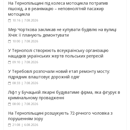
На Тернопільщині під колеса мотоцикла потрапив
пішохід, а в реанімацію – неповнолітній пасажир
мотоцикла
10:16 | 7.08.2026
Мер Чорткова закликав не купувати будівлю на вулиці
Хічія: її планують демонтувати
10:00 | 7.08.2026
У Тернополі створюють всеукраїнську організацію
нащадків українських жертв польських репресій
09:10 | 7.08.2026
У Теребовлі розпочали новий етап ремонту мосту:
підрядник влаштовує дорожній одяг
08:33 | 7.08.2026
Ліфт у Бучацькій лікарні будуватиме фірма, яка фігурує в
кримінальному провадженні
08:00 | 7.08.2026
На Тернопільщині розшукують 72-річного чоловіка з
порушенням зору
21:08 | 6.08.2026