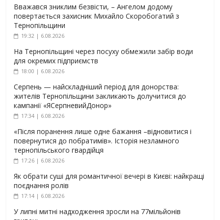
Вважався зниклим безвісти, – Ангелом додому
повертається захисник Михайло Скоробогатий з
Тернопільщини
19:32 | 6.08.2026
На Тернопільщині через посуху обмежили забір води
для окремих підприємств
18:00 | 6.08.2026
Серпень — найскладніший період для донорства:
жителів Тернопільщини закликають долучитися до
кампанії «ЯСерпневийДонор»
17:34 | 6.08.2026
«Після поранення лише одне бажання –відновитися і
повернутися до побратимів». Історія незламного
тернопільського гвардійця
17:26 | 6.08.2026
Як обрати суші для романтичної вечері в Києві: найкращі
поєднання ролів
17:14 | 6.08.2026
У липні митні надходження зросли на 77мільйонів