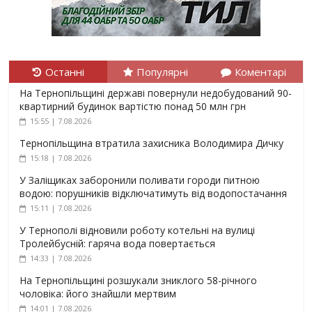
Останні
Популярні
Коментарі
На Тернопільщині державі повернули недобудований 90-
квартирний будинок вартістю понад 50 млн грн
15:55 | 7.08.2026
Тернопільщина втратила захисника Володимира Дичку
15:18 | 7.08.2026
У Заліщиках заборонили поливати городи питною
водою: порушників відключатимуть від водопостачання
15:11 | 7.08.2026
У Тернополі відновили роботу котельні на вулиці
Тролейбусній: гаряча вода повертається
14:33 | 7.08.2026
На Тернопільщині розшукали зниклого 58-річного
чоловіка: його знайшли мертвим
14:01 | 7.08.2026