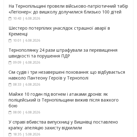
На Тернопільщині провели військово-патріотичний табір
«Легіонер»: до вишколу долучилися близько 100 дітей
10:43 | 6.08.2026
Шестеро потерпілих унаслідок страшної аварії в
Кременці
10:01 | 6.08.2026
Тернополянку 24 рази штрафували за перевищення
швидкості та порушення ПДР
09:09 | 6.08.2026
Сім судів і три незавершені поховання: що відбувається
навколо Пантеону Героїв у Тернополі
08:33 | 6.08.2026
Майже 10 годин під вогнем і атаками дронів: як
поліцейський із Тернопільщини вижив після важкого
бою
08:00 | 6.08.2026
У справі вбивства випускниці у Вишнівці поставлено
крапку: апеляцію захисту відхилили
18:35 | 5.08.2026