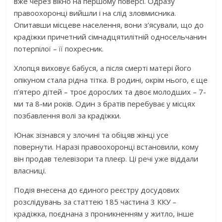
вже через вікно на першому поверсі. Одразу
правоохоронці вийшли і на слід зловмисника.
Опитавши місцеве населення, вони з’ясували, що до
крадіжки причетний сімнадцятилітній односельчанин
потерпілої – її похресник.
Хлопця виховує бабуся, а після смерті матері його
опікуном стала рідна тітка. В родині, окрім нього, є ще
п’ятеро дітей – троє дорослих та двоє молодших – 7-
ми та 8-ми років. Один з братів перебуває у місцях
позбавлення волі за крадіжки.
Юнак зізнався у злочині та обіцяв жінці усе
повернути. Наразі правоохоронці встановили, кому
він продав телевізори та плеєр. Ці речі уже віддали
власниці.
Подія внесена до єдиного реєстру досудових
розслідувань за статтею 185 частина 3 ККУ –
крадіжка, поєднана з проникненням у житло, інше