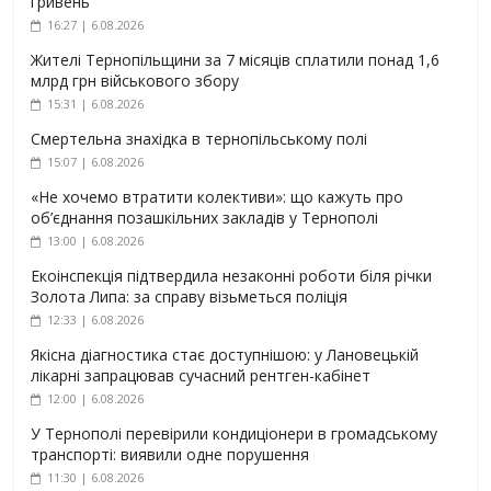
гривень
16:27 | 6.08.2026
Жителі Тернопільщини за 7 місяців сплатили понад 1,6
млрд грн військового збору
15:31 | 6.08.2026
Смертельна знахідка в тернопільському полі
15:07 | 6.08.2026
«Не хочемо втратити колективи»: що кажуть про
об’єднання позашкільних закладів у Тернополі
13:00 | 6.08.2026
Екоінспекція підтвердила незаконні роботи біля річки
Золота Липа: за справу візьметься поліція
12:33 | 6.08.2026
Якісна діагностика стає доступнішою: у Лановецькій
лікарні запрацював сучасний рентген-кабінет
12:00 | 6.08.2026
У Тернополі перевірили кондиціонери в громадському
транспорті: виявили одне порушення
11:30 | 6.08.2026