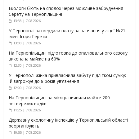
Екологи б’ють на сполох через можливе забруднення
Серету на Тернопільщині
13:38 | 7.08.2026
У Тернополі затвердили плату за навчання у ліцеї №21
імені Ігоря Герети
13:00 | 7.08.2026
На Тернопільщині підготовка до опалювального сезону
виконана майже на 60%
12:30 | 7.08.2026
У Тернополі жінка привласнила забуту підлітком сумку:
їй загрожує до 8 років ув’язнення
12:00 | 7.08.2026
На Тернопільщині за місяць виявили майже 200
нетверезих водіїв
11:25 | 7.08.2026
Державну екологічну інспекцію у Тернопільській області
реорганізують
10:55 | 7.08.2026