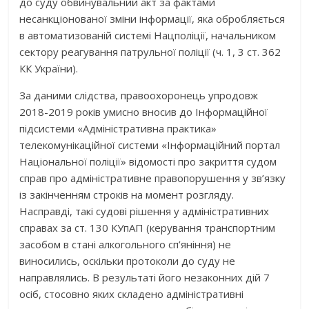
до суду обвинувальний акт за фактами
несанкціонованої зміни інформації, яка обробляється
в автоматизованій системі Нацполіції, начальником
сектору реагування патрульної поліції (ч. 1, 3 ст. 362
КК України).
За даними слідства, правоохоронець упродовж
2018-2019 років умисно вносив до Інформаційної
підсистеми «Адміністративна практика»
телекомунікаційної системи «Інформаційний портал
Національної поліції» відомості про закриття судом
справ про адміністративне правопорушення у зв’язку
із закінченням строків на момент розгляду.
Насправді, такі судові рішення у адміністративних
справах за ст. 130 КУпАП (керування транспортним
засобом в стані алкогольного сп’яніння) не
виносились, оскільки протоколи до суду не
направлялись. В результаті його незаконних дій 7
осіб, стосовно яких складено адміністративні