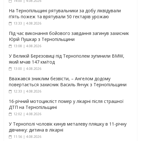
14:00 | 4.08.2026
На Тернопільщині рятувальники за добу ліквідували
п’ять пожеж та врятували 50 гектарів урожаю
13:33 | 4.08.2026
Під час виконання бойового завдання загинув захисник
Юрій Пушкар з Тернопільщини
13:08 | 4.08.2026
У Великій Березовиці під Тернополем зупинили BMW,
який мчав 147 км/год
13:00 | 4.08.2026
Вважався зниклим безвісти, – Ангелом додому
повертається захисник Василь Янчук з Тернопільщини
12:33 | 4.08.2026
16-річний мотоцикліст помер у лікарні після страшної
ДТП на Тернопільщині
12:02 | 4.08.2026
У Тернополі чоловік кинув металеву пляшку в 11-річну
дівчинку: дитина в лікарні
11:56 | 4.08.2026