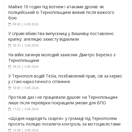
Майже 10 годин під вогнем і атаками дронів: як
поліцейський із Тернопільщини вижив після важкого
бою
08:00 | 6.08.2026
У справі вбивства випускниці у Вишнівці поставлено
крапку: апеляцію захисту відхилили
18:35 | 5.08.2026
На війні загинув молодий захисник Дмитро Березко з
Тернопільщини
18:23 | 5.08.2026
У Тернополі водій Tesla, позбавлений прав, сів за кермо
у стані наркотичного сп’яніння
18:00 | 5.08.2026
Протікав дах і не працювали душові: на Тернопільщині
лише після перевірки покращили умови для ВПО
17:22 | 5.08.2026
«Щодня надходять скарги»: у громаді під Тернополем
просять поліцію посилити контроль за мотоциклістами
16:38 | 5.08.2026