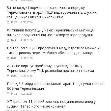
За непослух і порушення канонічного порядку:
Тернопільська єпархія ПЦУ відсторонили від служіння
священника Олексія Николишина
18:28 | 4.08.2026
Фіктивний покупець у Чехії: Тернопільська митниця
викрила порушення під час експорту агропродукції
16:30 | 4.08.2026
На Тернопільщині продавчиня меду втратила майже 70
тисяч гривень через фейкову «безпечну доставку»
16:00 | 4.08.2026
«СЗЧ не вирішує проблему, а ускладнює її»: у
Тернопільському ТЦК розповіли про законні шляхи
15:00 | 4.08.2026
Понад 5,8 млрд грн на соціальні гарантії: підсумки сплати
ЄСВ на Тернопільщині
14:33 | 4.08.2026
У Тернополі 11-річний хлопець поцупив велосипед у
сусідки. Тепер його чекає кримінал