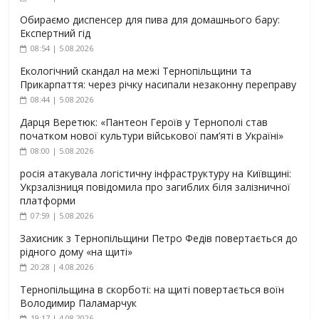
Обираємо диспенсер для пива для домашнього бару:
Експертний гід
08:54 | 5.08.2026
Екологічний скандал на межі Тернопільщини та
Прикарпаття: через річку насипали незаконну переправу
08:44 | 5.08.2026
Дарця Веретюк: «Пантеон Героїв у Тернополі став
початком нової культури військової пам’яті в Україні»
08:00 | 5.08.2026
росія атакувала логістичну інфраструктуру на Київщині:
Укрзалізниця повідомила про загиблих біля залізничної
платформи
07:59 | 5.08.2026
Захисник з Тернопільщини Петро Федів повертається до
рідного дому «на щиті»
20:28 | 4.08.2026
Тернопільщина в скорботі: на щиті повертається воїн
Володимир Паламарчук
19:17 | 4.08.2026