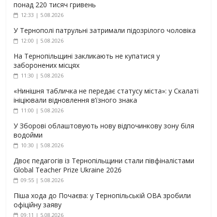
понад 220 тисяч гривень
12:33 | 5.08.2026
У Тернополі патрульні затримали підозрілого чоловіка
12:00 | 5.08.2026
На Тернопільщині закликають не купатися у
заборонених місцях
11:30 | 5.08.2026
«Нинішня табличка не передає статусу міста»: у Скалаті
ініціювали відновлення в’їзного знака
11:00 | 5.08.2026
У Зборові облаштовують нову відпочинкову зону біля
водойми
10:30 | 5.08.2026
Двоє педагогів із Тернопільщини стали півфіналістами
Global Teacher Prize Ukraine 2026
09:55 | 5.08.2026
Піша хода до Почаєва: у Тернопільській ОВА зробили
офіційну заяву
09:11 | 5.08.2026