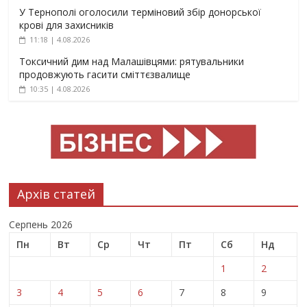
У Тернополі оголосили терміновий збір донорської
крові для захисників
11:18 | 4.08.2026
Токсичний дим над Малашівцями: рятувальники
продовжують гасити сміттєзвалище
10:35 | 4.08.2026
Архів статей
Серпень 2026
Пн
Вт
Ср
Чт
Пт
Сб
Нд
1
2
3
4
5
6
7
8
9