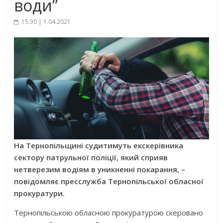
води”
15:30 | 1.04.2021
На Тернопільщині судитимуть екскерівника
сектору патрульної поліції, який сприяв
нетверезим водіям в уникненні покарання, –
повідомляє пресслужба Тернопільської обласної
прокуратури.
Тернопільською обласною прокуратурою скеровано