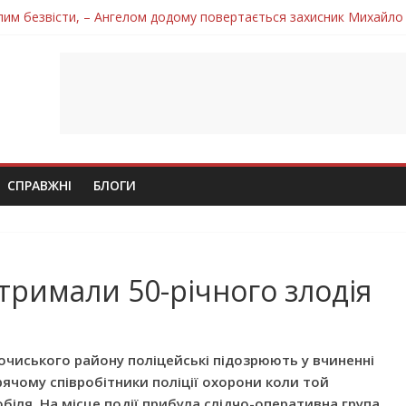
лим безвісти, – Ангелом додому повертається захисник Михайло
ув молодий захисник Дмитро Березко з Тернопільщини
 втратила захисника Володимира Вельму
нопільщини Петро Федів повертається до рідного дому «на щиті»
 втратила захисника Володимира Дичку
СПРАВЖНІ
БЛОГИ
тримали 50-річного злодія
очиського району поліцейські підозрюють у вчиненні
рячому співробітники поліції охорони коли той
іля. На місце події прибула слідчо-оперативна група.