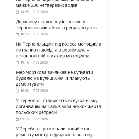
майже 200 нетверезих водіїв
11:25 | 7.08.2026
Державну екологічну інспекцію у
Тернопільській області реорганізують
10:55 | 7.08.2026
На Тернопільщині під колеса мотоцикла
потрапив пішохід, а в реанімацію –
неповнолітній пасажир мотоцикла
10:16 | 7.08.2026
Мер Чорткова закликав не купувати
будівлю на вулиці Хічія: її планують
демонтувати
10:00 | 7.08.2026
У Тернополі створюють всеукраїнську
організацію нащадків українських жертв
польських репресій
09:10 | 7.08.2026
У Теребовлі розпочали новий етап
ремонту мосту: підрядник влаштовує