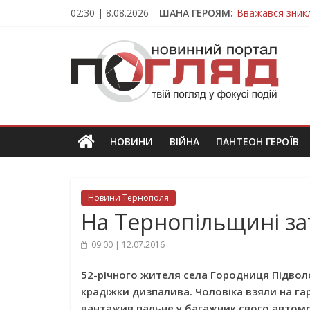
Skip
02:30 | 8.08.2026
ШАНА ГЕРОЯМ:
Вважався зник
to
На війні загин
content
ПОГЛЯД
Тернопільщина
Захисник з Тер
Тернопільщина
Новини
Тернополя.
Тернопільські
новини
НОВИНИ
ВІЙНА
ПАНТЕОН ГЕРОЇВ
та
події
Новини Тернополя
На Тернопільщині за
09:00 | 12.07.2016
52-річного жителя села Городниця Підвол
крадіжки дизпалива. Чоловіка взяли на га
вантажив пальне у багажник свого автомоб