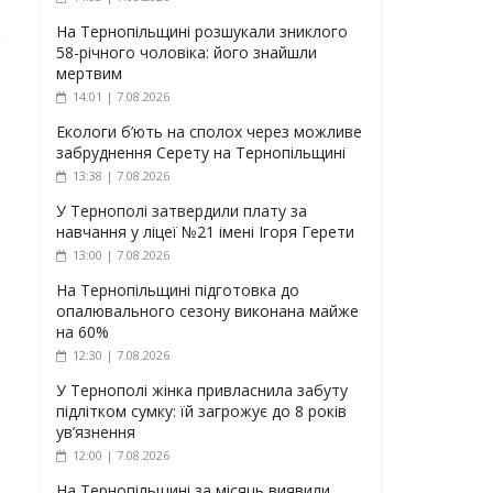
На Тернопільщині розшукали зниклого
58-річного чоловіка: його знайшли
мертвим
14:01 | 7.08.2026
Екологи б’ють на сполох через можливе
забруднення Серету на Тернопільщині
13:38 | 7.08.2026
У Тернополі затвердили плату за
навчання у ліцеї №21 імені Ігоря Герети
13:00 | 7.08.2026
На Тернопільщині підготовка до
опалювального сезону виконана майже
на 60%
12:30 | 7.08.2026
У Тернополі жінка привласнила забуту
підлітком сумку: їй загрожує до 8 років
ув’язнення
12:00 | 7.08.2026
На Тернопільщині за місяць виявили