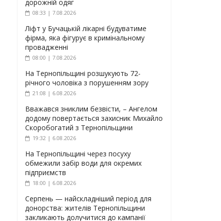
дорожній одяг
08:33 | 7.08.2026
Ліфт у Бучацькій лікарні будуватиме
фірма, яка фігурує в кримінальному
провадженні
08:00 | 7.08.2026
На Тернопільщині розшукують 72-
річного чоловіка з порушенням зору
21:08 | 6.08.2026
Вважався зниклим безвісти, – Ангелом
додому повертається захисник Михайло
Скоробогатий з Тернопільщини
19:32 | 6.08.2026
На Тернопільщині через посуху
обмежили забір води для окремих
підприємств
18:00 | 6.08.2026
Серпень — найскладніший період для
донорства: жителів Тернопільщини
закликають долучитися до кампанії