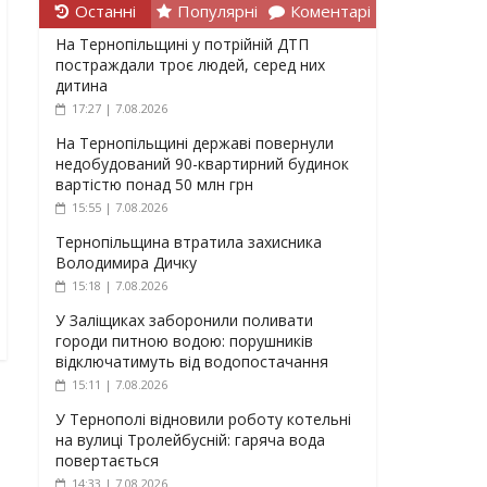
Останні
Популярні
Коментарі
На Тернопільщині у потрійній ДТП
постраждали троє людей, серед них
дитина
17:27 | 7.08.2026
На Тернопільщині державі повернули
недобудований 90-квартирний будинок
вартістю понад 50 млн грн
15:55 | 7.08.2026
Тернопільщина втратила захисника
Володимира Дичку
15:18 | 7.08.2026
У Заліщиках заборонили поливати
городи питною водою: порушників
відключатимуть від водопостачання
15:11 | 7.08.2026
У Тернополі відновили роботу котельні
на вулиці Тролейбусній: гаряча вода
повертається
14:33 | 7.08.2026