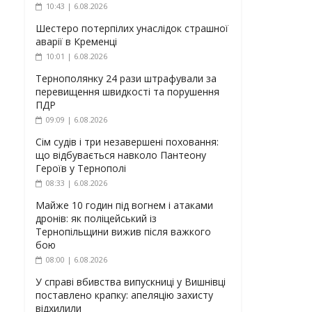
10:43 | 6.08.2026
Шестеро потерпілих унаслідок страшної
аварії в Кременці
10:01 | 6.08.2026
Тернополянку 24 рази штрафували за
перевищення швидкості та порушення
ПДР
09:09 | 6.08.2026
Сім судів і три незавершені поховання:
що відбувається навколо Пантеону
Героїв у Тернополі
08:33 | 6.08.2026
Майже 10 годин під вогнем і атаками
дронів: як поліцейський із
Тернопільщини вижив після важкого
бою
08:00 | 6.08.2026
У справі вбивства випускниці у Вишнівці
поставлено крапку: апеляцію захисту
відхилили