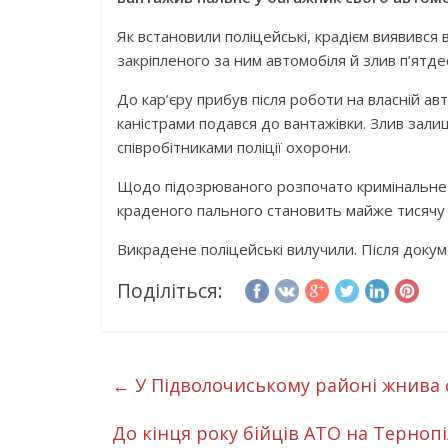
Як встановили поліцейські, крадієм виявився во
закріпленого за ним автомобіля й злив п’ятдес
До кар’єру прибув після роботи на власній а
каністрами подався до вантажівки. Злив залиш
співробітниками поліції охорони.
Щодо підозрюваного розпочато кримінальне 
краденого пального становить майже тисячу 
Викрадене поліцейські вилучили. Після доку
Поділіться:
←
У Підволочиському районі жнива 
До кінця року бійців АТО на Терно