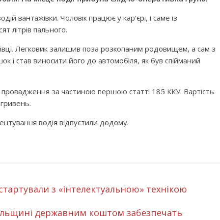
дій вантажівки. Чоловік працює у кар’єрі, і саме із
ят літрів пального.
втівці. Легковик залишив поза розкопаним родовищем, а сам з
ок і став виносити його до автомобіля, як був спійманий
провадження за частиною першою статті 185 ККУ. Вартість
гривень.
ментування водія відпустили додому.
стартували з «інтелектуальною» технікою
пільщині державним коштом забезпечать