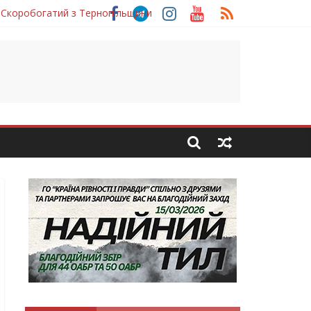
 Скоробогатий з Тернопільщини