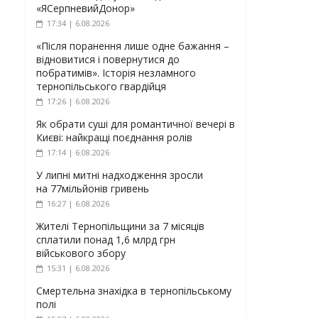
«ЯСерпневийДонор»
17:34 | 6.08.2026
«Після поранення лише одне бажання –
відновитися і повернутися до
побратимів». Історія незламного
тернопільського гвардійця
17:26 | 6.08.2026
Як обрати суші для романтичної вечері в
Києві: найкращі поєднання ролів
17:14 | 6.08.2026
У липні митні надходження зросли
на 77мільйонів гривень
16:27 | 6.08.2026
Жителі Тернопільщини за 7 місяців
сплатили понад 1,6 млрд грн
військового збору
15:31 | 6.08.2026
Смертельна знахідка в тернопільському
полі