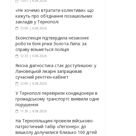
15:07 | 6.08.2026
«Не хочемо втратити колективи»: що
кажуть про об’єднання позашкільних
закладів у Тернополі
13:00 | 6.08.2026
Екоінспекція підтвердила незаконні
роботи біля річки Золота Липа: за
справу візьметься поліція
12:33 | 6.08.2026
Якісна діагностика стає доступнішою: у
Лановецькій лікарні запрацював
сучасний рентген-кабінет
12:00 | 6.08.2026
У Тернополі перевірили кондиціонери в
громадському транспорті: виявили одне
порушення
11:30 | 6.08.2026
На Тернопільщині провели військово-
патріотичний табір «Легіонер»: до
вишколу долучилися близько 100 дітей