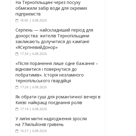
На Тернопільщині через посуху
обмежили забір води для окремих
підприємств
18:00 | 6.08.2026
Серпень — найскладніший період для
донорства: жителів Тернопільщини
закликають долучитися до кампанії
«ЯСерпневийДонор»
17:34 | 6.08.2026
«Після поранення лише одне бажання –
відновитися і повернутися до
побратимів». Історія незламного
тернопільського гвардійця
17:26 | 6.08.2026
Як обрати суші для романтичної вечері в
Києві: найкращі поєднання ролів
17:14 | 6.08.2026
У липні митні надходження зросли
на 77мільйонів гривень
16:27 | 6.08.2026