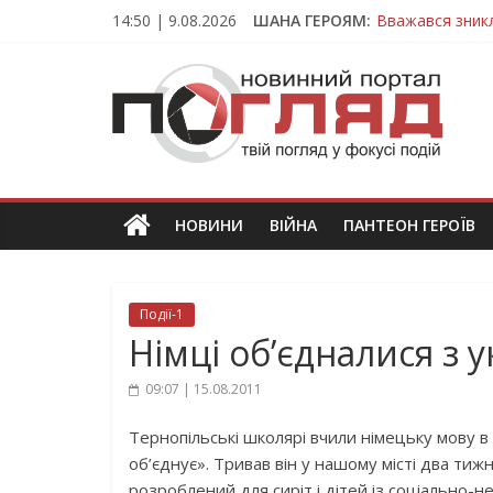
Skip
14:50 | 9.08.2026
ШАНА ГЕРОЯМ:
Вважався зник
to
На війні загин
content
ПОГЛЯД
Тернопільщина
Тернопільщина 
Тернопільщина
Новини
Тернополя.
Тернопільські
новини
НОВИНИ
ВІЙНА
ПАНТЕОН ГЕРОЇВ
та
події
Події-1
Німці об’єдналися з 
09:07 | 15.08.2011
Тернопільські школярі вчили німецьку мову 
об’єднує». Тривав він у нашому місті два тижн
розроблений для сиріт і дітей із соціально-