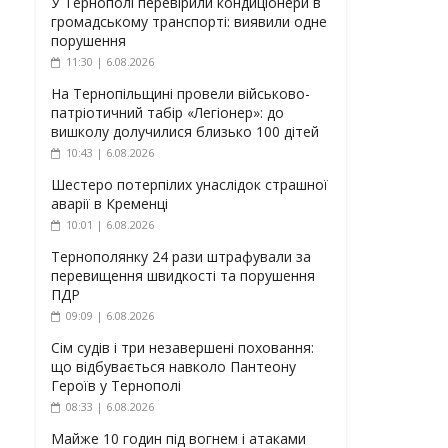
У Тернополі перевірили кондиціонери в
громадському транспорті: виявили одне
порушення
11:30 | 6.08.2026
На Тернопільщині провели військово-
патріотичний табір «Легіонер»: до
вишколу долучилися близько 100 дітей
10:43 | 6.08.2026
Шестеро потерпілих унаслідок страшної
аварії в Кременці
10:01 | 6.08.2026
Тернополянку 24 рази штрафували за
перевищення швидкості та порушення
ПДР
09:09 | 6.08.2026
Сім судів і три незавершені поховання:
що відбувається навколо Пантеону
Героїв у Тернополі
08:33 | 6.08.2026
Майже 10 годин під вогнем і атаками