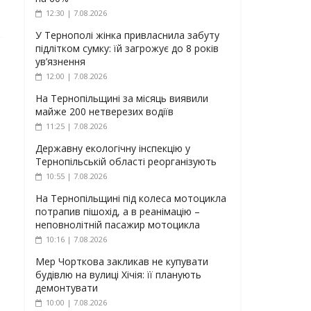
12:30 | 7.08.2026
У Тернополі жінка привласнила забуту
підлітком сумку: їй загрожує до 8 років
ув’язнення
12:00 | 7.08.2026
На Тернопільщині за місяць виявили
майже 200 нетверезих водіїв
11:25 | 7.08.2026
Державну екологічну інспекцію у
Тернопільській області реорганізують
10:55 | 7.08.2026
На Тернопільщині під колеса мотоцикла
потрапив пішохід, а в реанімацію –
неповнолітній пасажир мотоцикла
10:16 | 7.08.2026
Мер Чорткова закликав не купувати
будівлю на вулиці Хічія: її планують
демонтувати
10:00 | 7.08.2026