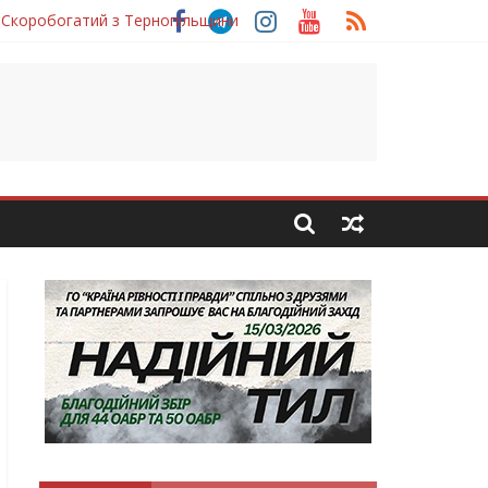
 Скоробогатий з Тернопільщини