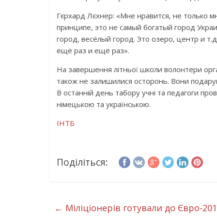
Гєрхард Лєхнер: «Мне нравится, не только мн
принципе, это не самый богатый город Украи
город, весёлый город. Это озеро, центр и т.
ещё раз и ещё раз».
На завершення літньої школи волонтери орг
також не залишилися осторонь. Вони подарува
В останній день табору учні та педагоги пров
німецькою та українською.
ІНТБ
Поділіться:
←
Міліціонерів готували до Євро-20