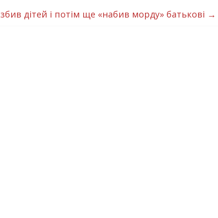
 збив дітей і потім ще «набив морду» батькові
→