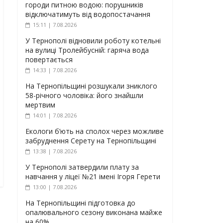
городи питною водою: порушників
відключатимуть від водопостачання
15:11 | 7.08.2026
У Тернополі відновили роботу котельні
на вулиці Тролейбусній: гаряча вода
повертається
14:33 | 7.08.2026
На Тернопільщині розшукали зниклого
58-річного чоловіка: його знайшли
мертвим
14:01 | 7.08.2026
Екологи б’ють на сполох через можливе
забруднення Серету на Тернопільщині
13:38 | 7.08.2026
У Тернополі затвердили плату за
навчання у ліцеї №21 імені Ігоря Герети
13:00 | 7.08.2026
На Тернопільщині підготовка до
опалювального сезону виконана майже
на 60%