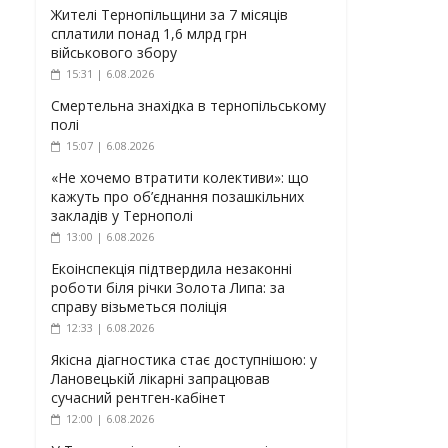
Жителі Тернопільщини за 7 місяців
сплатили понад 1,6 млрд грн
військового збору
15:31 | 6.08.2026
Смертельна знахідка в тернопільському
полі
15:07 | 6.08.2026
«Не хочемо втратити колективи»: що
кажуть про об’єднання позашкільних
закладів у Тернополі
13:00 | 6.08.2026
Екоінспекція підтвердила незаконні
роботи біля річки Золота Липа: за
справу візьметься поліція
12:33 | 6.08.2026
Якісна діагностика стає доступнішою: у
Лановецькій лікарні запрацював
сучасний рентген-кабінет
12:00 | 6.08.2026