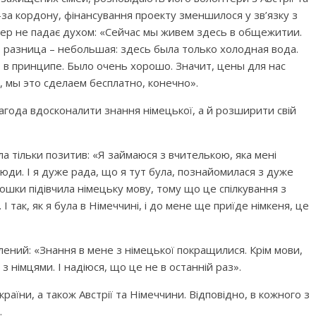
з-за кордону, фінансування проекту зменшилося у зв’язку з
нер не падає духом: «Сейчас мы живем здесь в общежитии.
 разница – небольшая: здесь была только холодная вода.
, в принципе. Было очень хорошо. Значит, цены для нас
, мы это сделаем бесплатно, конечно».
агода вдосконалити знання німецької, а й розширити свій
 тільки позитив: «Я займаюся з вчителькою, яка мені
сюди. І я дуже рада, що я тут була, познайомилася з дуже
шки підівчила німецьку мову, тому що це спілкування з
 так, як я була в Німеччині, і до мене ще приїде німкеня, це
ний: «Знання в мене з німецької покращилися. Крім мови,
 німцями. І надіюся, що це не в останній раз».
країни, а також Австрії та Німеччини. Відповідно, в кожного з
.