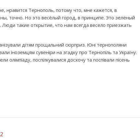
е, нравится Тернополь, потому что, мне кажется, в
ны, точно. Но это весёлый город, в принципе. Это зелёный
д. Люди такие открытие, что нам всегда весело приезжать
анізували дітям прощальний сюрприз. Юні тернополяни
ли іноземцям сувеніри на згадку про Тернопіль та Україну.
ели олімпіаду, поспілкувалися досхочу та поспівали пісень
12