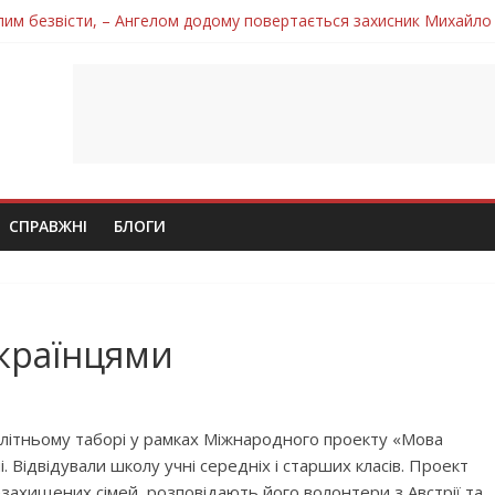
лим безвісти, – Ангелом додому повертається захисник Михайло
ув молодий захисник Дмитро Березко з Тернопільщини
 втратила захисника Володимира Вельму
втратила молодого захисника Андрія Іскоростенського
 втратила захисника Володимира Дичку
СПРАВЖНІ
БЛОГИ
українцями
в літньому таборі у рамках Міжнародного проекту «Мова
і. Відвідували школу учні середніх і старших класів. Проект
незахищених сімей, розповідають його волонтери з Австрії та