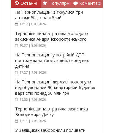
Останні
Популярні
Коментарі
На Тернопільщині: зіткнулися три
автомобілі, є загиблий
13:17 | 8.08.2026
Тернопільщина втратила молодого
захисника Андрія Іскоростенського
10:37 | 8.08.2026
На Тернопільщині у потрійній ДТП
постраждали троє людей, серед них
дитина
17:27 | 7.08.2026
На Тернопільщині державі повернули
недобудований 90-квартирний будинок
вартістю понад 50 млн грн
15:55 | 7.08.2026
Тернопільщина втратила захисника
Володимира Дичку
15:18 | 7.08.2026
У Заліщиках заборонили поливати