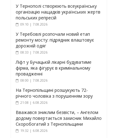
У Тернополі створюють всеукраїнську
організацію нащадків українських жертв
польських репресій
09:10 | 7.08.2026
У Теребовлі розпочали новий етап
ремонту мосту: підрядник влаштовує
дорожній одяг
08:33 | 7.08.2026
Ліфт у Бучацькій лікарні будуватиме
фірма, яка фігурує в кримінальному
провадженні
08:00 | 7.08.2026
На Тернопільщині розшукують 72-
річного чоловіка з порушенням зору
21:08 | 6.08.2026
Вважався зниклим безвісти, – Ангелом
додому повертається захисник Михайло
Скоробогатий з Тернопільщини
19:32 | 6.08.2026