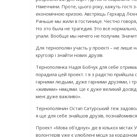
Німеччини. Проте, цього року, кажуть гості 
економічною кризою. Австрієць Гєрхард Лєх
Раньше мы жили в гостинице. Честно говоря,
Но это была не трагедия. Это всё нормально
упали. Вообще мы ничего не получим. Значит
Для тернополян участь у проекті – не лише н
кругозір і знайти нових друзів.
Тернополянка Надія Бобчук для себе отримала
порадила цей проект. І я з радістю прийшла 
гарними людьми, дуже гарними друзями, і тро
«живими» німцями. Це є дуже великий досвід. І
мені дуже важливо».
Тернополянин Остап Сатурський теж задоволе
я ще для себе знайшов друзів, познайомився з
Проект «Мова об’єднує» діє в кількох містах У
волонтерів уже є улюблені місця за кордоном