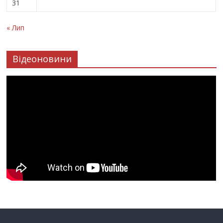
31
« Лип
Відеоновини