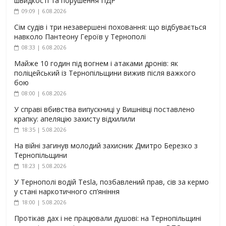
швидкості та порушення ПДР
09:09 | 6.08.2026
Сім судів і три незавершені поховання: що відбувається
навколо Пантеону Героїв у Тернополі
08:33 | 6.08.2026
Майже 10 годин під вогнем і атаками дронів: як
поліцейський із Тернопільщини вижив після важкого
бою
08:00 | 6.08.2026
У справі вбивства випускниці у Вишнівці поставлено
крапку: апеляцію захисту відхилили
18:35 | 5.08.2026
На війні загинув молодий захисник Дмитро Березко з
Тернопільщини
18:23 | 5.08.2026
У Тернополі водій Tesla, позбавлений прав, сів за кермо
у стані наркотичного сп’яніння
18:00 | 5.08.2026
Протікав дах і не працювали душові: на Тернопільщині