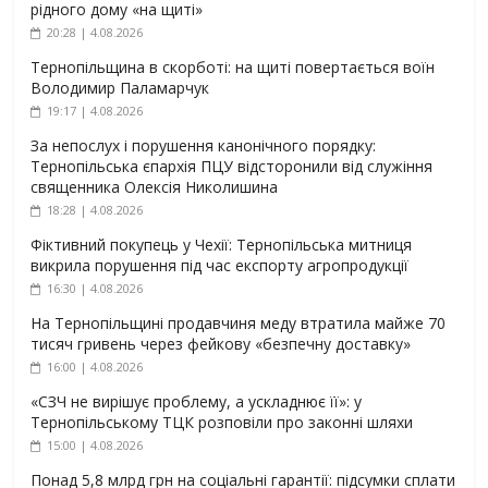
рідного дому «на щиті»
20:28 | 4.08.2026
Тернопільщина в скорботі: на щиті повертається воїн
Володимир Паламарчук
19:17 | 4.08.2026
За непослух і порушення канонічного порядку:
Тернопільська єпархія ПЦУ відсторонили від служіння
священника Олексія Николишина
18:28 | 4.08.2026
Фіктивний покупець у Чехії: Тернопільська митниця
викрила порушення під час експорту агропродукції
16:30 | 4.08.2026
На Тернопільщині продавчиня меду втратила майже 70
тисяч гривень через фейкову «безпечну доставку»
16:00 | 4.08.2026
«СЗЧ не вирішує проблему, а ускладнює її»: у
Тернопільському ТЦК розповіли про законні шляхи
15:00 | 4.08.2026
Понад 5,8 млрд грн на соціальні гарантії: підсумки сплати