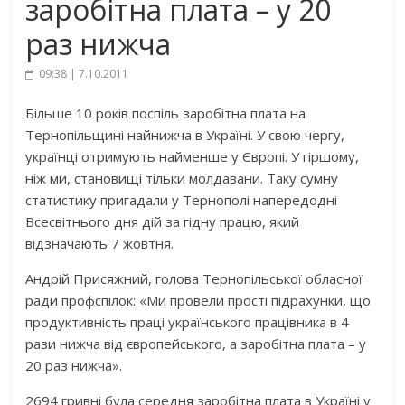
заробітна плата – у 20
раз нижча
09:38 | 7.10.2011
Більше 10 років поспіль заробітна плата на
Тернопільщині найнижча в Україні. У свою чергу,
українці отримують найменше у Європі. У гіршому,
ніж ми, становищі тільки молдавани. Таку сумну
статистику пригадали у Тернополі напередодні
Всесвітнього дня дій за гідну працю, який
відзначають 7 жовтня.
Андрій Присяжний, голова Тернопільської обласної
ради профспілок: «Ми провели прості підрахунки, що
продуктивність праці українського працівника в 4
рази нижча від європейського, а заробітна плата – у
20 раз нижча».
2694 гривні була середня заробітна плата в Україні у