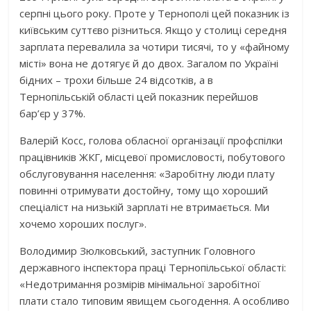
серпні цього року. Проте у Тернополі цей показник із
київським суттєво різниться. Якщо у столиці середня
зарплата перевалила за чотири тисячі, то у «файному
місті» вона не дотягує й до двох. Загалом по Україні
бідних – трохи більше 24 відсотків, а в
Тернопільській області цей показник перейшов
бар’єр у 37%.
Валерій Косс, голова обласної організації профспілки
працівників ЖКГ, місцевої промисловості, побутового
обслуговування населення: «Заробітну люди плату
повинні отримувати достойну, тому що хороший
спеціаліст на низькій зарплаті не втримається. Ми
хочемо хороших послуг».
Володимир Зюлковський, заступник Головного
державного інспектора праці Тернопільської області:
«Недотримання розмірів мінімальної заробітної
плати стало типовим явищем сьогодення. А особливо