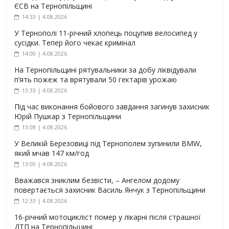
ЄСВ на Тернопільщині
14:33 | 4.08.2026
У Тернополі 11-річний хлопець поцупив велосипед у
сусідки. Тепер його чекає кримінал
14:00 | 4.08.2026
На Тернопільщині рятувальники за добу ліквідували
п’ять пожеж та врятували 50 гектарів урожаю
13:33 | 4.08.2026
Під час виконання бойового завдання загинув захисник
Юрій Пушкар з Тернопільщини
13:08 | 4.08.2026
У Великій Березовиці під Тернополем зупинили BMW,
який мчав 147 км/год
13:00 | 4.08.2026
Вважався зниклим безвісти, – Ангелом додому
повертається захисник Василь Янчук з Тернопільщини
12:33 | 4.08.2026
16-річний мотоцикліст помер у лікарні після страшної
ДТП на Тернопільщині