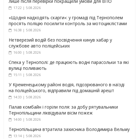
лише після перевірки покращили умови для ВПО
17:22 | 5.08.2026
«Щодня надходять скарги»: у громаді під Тернополем
просять поліцію посилити контроль за мотоциклістами
16:38 | 5.08.2026
Нетверезий водій без посвідчення кинув хабар у
службове авто поліцейських
16:00 | 5.08.2026
Спека у Тернополі: де працюють водні парасольки та які
вулиці поливають
15:11 | 5.08.2026
У Кременецькому районі водія, підозрюваного в наїзді
на поліцейського, відправили під домашній арешт
14:33 | 5.08.2026
Палав комбайн і горіли поля: за добу рятувальники
Тернопільщини ліквідували вісім пожеж
14:00 | 5.08.2026
Тернопільщина втратила захисника Володимира Вельму
13:14 | 5.08.2026