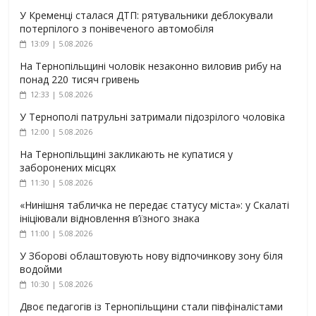
У Кременці сталася ДТП: рятувальники деблокували
потерпілого з понівеченого автомобіля
13:09 | 5.08.2026
На Тернопільщині чоловік незаконно виловив рибу на
понад 220 тисяч гривень
12:33 | 5.08.2026
У Тернополі патрульні затримали підозрілого чоловіка
12:00 | 5.08.2026
На Тернопільщині закликають не купатися у
заборонених місцях
11:30 | 5.08.2026
«Нинішня табличка не передає статусу міста»: у Скалаті
ініціювали відновлення в’їзного знака
11:00 | 5.08.2026
У Зборові облаштовують нову відпочинкову зону біля
водойми
10:30 | 5.08.2026
Двоє педагогів із Тернопільщини стали півфіналістами