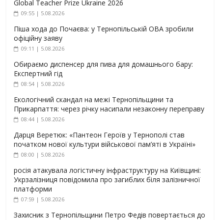
Global Teacher Prize Ukraine 2026
09:55 | 5.08.2026
Піша хода до Почаєва: у Тернопільській ОВА зробили
офіційну заяву
09:11 | 5.08.2026
Обираємо диспенсер для пива для домашнього бару:
Експертний гід
08:54 | 5.08.2026
Екологічний скандал на межі Тернопільщини та
Прикарпаття: через річку насипали незаконну переправу
08:44 | 5.08.2026
Дарця Веретюк: «Пантеон Героїв у Тернополі став
початком нової культури військової пам’яті в Україні»
08:00 | 5.08.2026
росія атакувала логістичну інфраструктуру на Київщині:
Укрзалізниця повідомила про загиблих біля залізничної
платформи
07:59 | 5.08.2026
Захисник з Тернопільщини Петро Федів повертається до