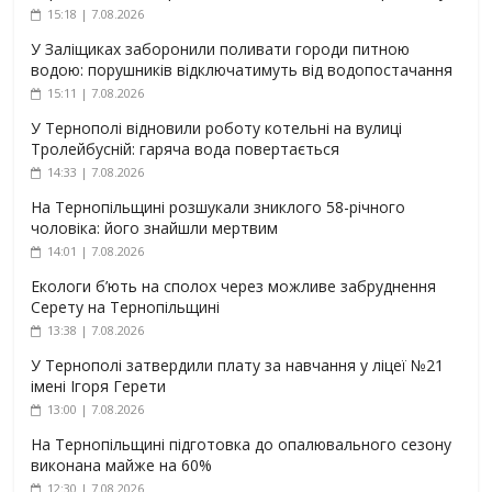
15:18 | 7.08.2026
У Заліщиках заборонили поливати городи питною
водою: порушників відключатимуть від водопостачання
15:11 | 7.08.2026
У Тернополі відновили роботу котельні на вулиці
Тролейбусній: гаряча вода повертається
14:33 | 7.08.2026
На Тернопільщині розшукали зниклого 58-річного
чоловіка: його знайшли мертвим
14:01 | 7.08.2026
Екологи б’ють на сполох через можливе забруднення
Серету на Тернопільщині
13:38 | 7.08.2026
У Тернополі затвердили плату за навчання у ліцеї №21
імені Ігоря Герети
13:00 | 7.08.2026
На Тернопільщині підготовка до опалювального сезону
виконана майже на 60%
12:30 | 7.08.2026