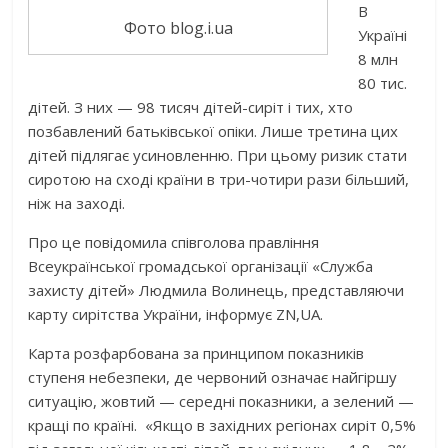
В
Фото blog.i.ua
Україні
8 млн
80 тис.
дітей. З них — 98 тисяч дітей-сиріт і тих, хто
позбавлений батьківської опіки. Лише третина цих
дітей підлягає усиновленню. При цьому ризик стати
сиротою на сході країни в три-чотири рази більший,
ніж на заході.
Про це повідомила співголова правління
Всеукраїнської громадської організації «Служба
захисту дітей» Людмила Волинець, представляючи
карту сирітства України, інформує ZN,UA.
Карта розфарбована за принципом показників
ступеня небезпеки, де червоний означає найгіршу
ситуацію, жовтий — середні показники, а зелений —
кращі по країні. «Якщо в західних регіонах сиріт 0,5%