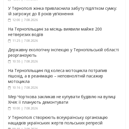
У Тернополі жінка привласнила забуту підлітком сумку:
їй загрожує до 8 років ув’язнення
12:00 | 7.08.2026
На Тернопільщині за місяць виявили майже 200
нетверезих водіїв
11:25 | 7.08.2026
Державну екологічну інспекцію у Тернопільській області
реорганізують
10:55 | 7.08.2026
На Тернопільщині під колеса мотоцикла потрапив
пішохід, а в реанімацію – неповнолітній пасажир
мотоцикла
10:16 | 7.08.2026
Мер Чорткова закликав не купувати будівлю на вулиці
Хічія: її планують демонтувати
10:00 | 7.08.2026
У Тернополі створюють всеукраїнську організацію
нащадків українських жертв польських репресій
09:10 | 7.08.2026