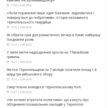
кампанії «ЯСерпневийДонор»
17:34 | 6.08.2026
«Після поранення лише одне бажання –відновитися і
повернутися до побратимів». Історія незламного
тернопільського гвардійця
17:26 | 6.08.2026
Як обрати суші для романтичної вечері в Києві: найкращі
поєднання ролів
17:14 | 6.08.2026
У липні митні надходження зросли на 77мільйонів
гривень
16:27 | 6.08.2026
Жителі Тернопільщини за 7 місяців сплатили понад 1,6
млрд грн військового збору
15:31 | 6.08.2026
Смертельна знахідка в тернопільському полі
15:07 | 6.08.2026
«Не хочемо втратити колективи»: що кажуть про
об’єднання позашкільних закладів у Тернополі