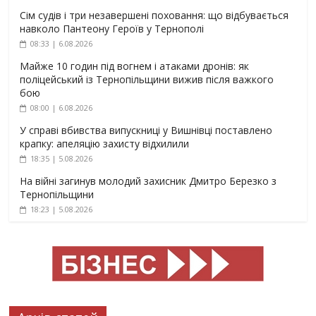
Сім судів і три незавершені поховання: що відбувається
навколо Пантеону Героїв у Тернополі
08:33 | 6.08.2026
Майже 10 годин під вогнем і атаками дронів: як
поліцейський із Тернопільщини вижив після важкого
бою
08:00 | 6.08.2026
У справі вбивства випускниці у Вишнівці поставлено
крапку: апеляцію захисту відхилили
18:35 | 5.08.2026
На війні загинув молодий захисник Дмитро Березко з
Тернопільщини
18:23 | 5.08.2026