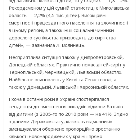
від загальної кількості дітей, то у східних — 1,8—2%.
Рекордсменом у цій сумній статистиці є Миколаївська
область — 2,2% (4,5 тис. дітей). Високі рівні
смертності працездатного населення та злочинності
в цьому регіоні, а також інші соціальні чинники
дорослого суспільства призводять до сирітства
дітей», — зазначила Л. Волинець.
Несприятлива ситуація також у Дніпропетровській,
Донецькій областях. Практично немає дітей-сиріт у
Тернопільській, Чернівецькій, Львівській областях.
Найбільше всиновлень у Києві та Севастополі, а
також у Донецькій, Львівській і Херсонській областях.
І хоча в останні роки в Україні спостерігалася
тенденція до зменшення випадків відмови батьків
від дитини (з 2005-го по 2010 роки — на 41%. Згідно
з даними Держкомстату, кількість відмовників
зменшувалася обернено пропорційно зростанню
кількості новонароджених у країні і прямо