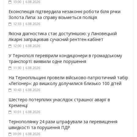
13:00 | 6.08.2026
Екоінспекція підтвердила незаконні роботи біля річки
Золота Липа: за справу візьметься поліція
12:33 | 6.08.2026
Якісна діагностика стає доступнішою: у Лановецькій
лікарні запрацював сучасний рентген-кабінет
12:00 | 6.08.2026
У Тернополі перевірили кондиціонери в громадському
транспорті: виявили одне порушення
11:30 | 6.08.2026
На Тернопільщині провели військово-патріотичний табір
«Легіонер»: до вишколу долучилися близько 100 дітей
10:43 | 6.08.2026
Шестеро потерпілих унаслідок страшної аварії в
Кременці
10:01 | 6.08.2026
Тернополянку 24 рази штрафували за перевищення
швидкості та порушення ПДР
09:09 | 6.08.2026