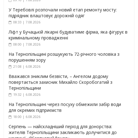
У Теребовлі розпочали новий етап ремонту мосту:
підрядник влаштовує дорожній одяг
08:33 | 7.08.2026
Ліфт у Бучацькій лікарні будуватиме фірма, яка фігурує в
кримінальному провадженні
08:00 | 7.08.2026
На Тернопільщині розшукують 72-річного чоловіка з
порушенням зору
21:08 | 6.08.2026
Вважався зниклим безвісти, – Ангелом додому
повертається захисник Михайло Скоробогатий з
Тернопільщини
19:32 | 6.08.2026
На Тернопільщині через посуху обмежили забір води
для окремих підприємств
18:00 | 6.08.2026
Серпень — найскладніший період для донорства:
жителів Тернопільщини закликають долучитися до