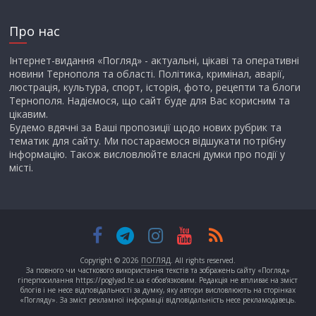
Про нас
Інтернет-видання «Погляд» - актуальні, цікаві та оперативні
новини Тернополя та області. Політика, кримінал, аварії,
люстрація, культура, спорт, історія, фото, рецепти та блоги
Тернополя. Надіємося, що сайт буде для Вас корисним та
цікавим.
Будемо вдячні за Ваші пропозиції щодо нових рубрик та
тематик для сайту. Ми постараємося відшукати потрібну
інформацію. Також висловлюйте власні думки про події у
місті.
Copyright © 2026
ПОГЛЯД
. All rights reserved.
За повного чи часткового використання текстів та зображень сайту «Погляд»
гіперпосилання https://poglyad.te.ua є обов’язковим. Редакція не впливає на зміст
блогів і не несе відповідальності за думку, яку автори висловлюють на сторінках
«Погляду». За зміст рекламної інформації відповідальність несе рекламодавець.