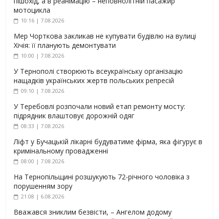
пішохід, а в реанімацію – неповнолітній пасажир
мотоцикла
10:16 | 7.08.2026
Мер Чорткова закликав не купувати будівлю на вулиці
Хічія: її планують демонтувати
10:00 | 7.08.2026
У Тернополі створюють всеукраїнську організацію
нащадків українських жертв польських репресій
09:10 | 7.08.2026
У Теребовлі розпочали новий етап ремонту мосту:
підрядник влаштовує дорожній одяг
08:33 | 7.08.2026
Ліфт у Бучацькій лікарні будуватиме фірма, яка фігурує в
кримінальному провадженні
08:00 | 7.08.2026
На Тернопільщині розшукують 72-річного чоловіка з
порушенням зору
21:08 | 6.08.2026
Вважався зниклим безвісти, – Ангелом додому