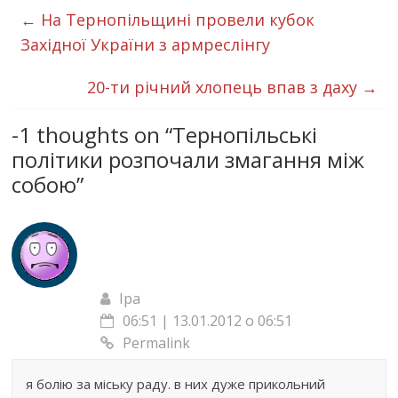
←
На Тернопільщині провели кубок
Західної України з армреслінгу
20-ти річний хлопець впав з даху
→
-1 thoughts on “
Тернопільські
політики розпочали змагання між
собою
”
Іра
06:51 | 13.01.2012 о 06:51
Permalink
я болію за міську раду. в них дуже прикольний