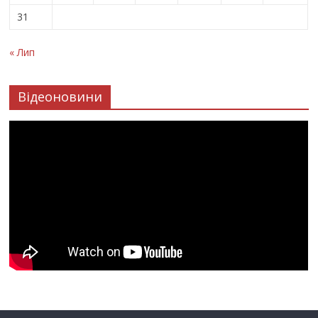
31
« Лип
Відеоновини