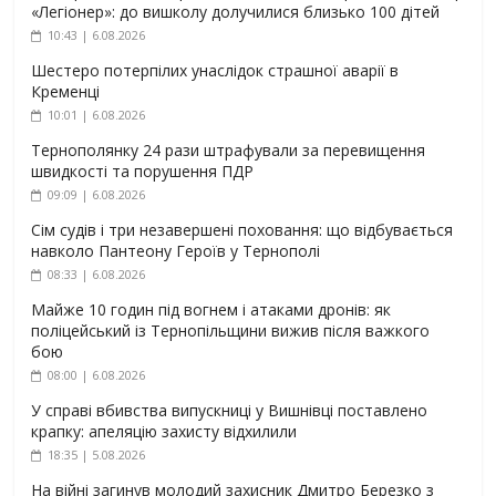
«Легіонер»: до вишколу долучилися близько 100 дітей
10:43 | 6.08.2026
Шестеро потерпілих унаслідок страшної аварії в
Кременці
10:01 | 6.08.2026
Тернополянку 24 рази штрафували за перевищення
швидкості та порушення ПДР
09:09 | 6.08.2026
Сім судів і три незавершені поховання: що відбувається
навколо Пантеону Героїв у Тернополі
08:33 | 6.08.2026
Майже 10 годин під вогнем і атаками дронів: як
поліцейський із Тернопільщини вижив після важкого
бою
08:00 | 6.08.2026
У справі вбивства випускниці у Вишнівці поставлено
крапку: апеляцію захисту відхилили
18:35 | 5.08.2026
На війні загинув молодий захисник Дмитро Березко з