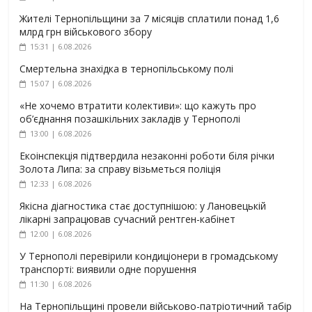
Жителі Тернопільщини за 7 місяців сплатили понад 1,6
млрд грн військового збору
15:31 | 6.08.2026
Смертельна знахідка в тернопільському полі
15:07 | 6.08.2026
«Не хочемо втратити колективи»: що кажуть про
об’єднання позашкільних закладів у Тернополі
13:00 | 6.08.2026
Екоінспекція підтвердила незаконні роботи біля річки
Золота Липа: за справу візьметься поліція
12:33 | 6.08.2026
Якісна діагностика стає доступнішою: у Лановецькій
лікарні запрацював сучасний рентген-кабінет
12:00 | 6.08.2026
У Тернополі перевірили кондиціонери в громадському
транспорті: виявили одне порушення
11:30 | 6.08.2026
На Тернопільщині провели військово-патріотичний табір