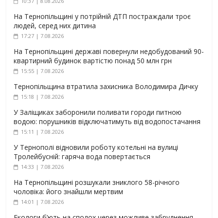
10:37 | 8.08.2026
На Тернопільщині у потрійній ДТП постраждали троє
людей, серед них дитина
17:27 | 7.08.2026
На Тернопільщині державі повернули недобудований 90-
квартирний будинок вартістю понад 50 млн грн
15:55 | 7.08.2026
Тернопільщина втратила захисника Володимира Дичку
15:18 | 7.08.2026
У Заліщиках заборонили поливати городи питною
водою: порушників відключатимуть від водопостачання
15:11 | 7.08.2026
У Тернополі відновили роботу котельні на вулиці
Тролейбусній: гаряча вода повертається
14:33 | 7.08.2026
На Тернопільщині розшукали зниклого 58-річного
чоловіка: його знайшли мертвим
14:01 | 7.08.2026
Екологи б’ють на сполох через можливе забруднення