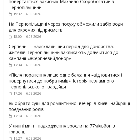
повертається захисник Михайло Скоробогатий з
Тернопільщини
19:32 | 6.08.2026
На Тернопільщині через посуху обмежили забір води
для окремих підприємств
18:00 | 6.08.2026
Серпень — найскладніший період для донорства:
жителів Тернопільщини закликають долучитися до
кампанії «ЯСерпневийДонор»
17:34 | 6.08.2026
«Після поранення лише одне бажання –відновитися і
повернутися до побратимів». Історія незламного
тернопільського гвардійця
17:26 | 6.08.2026
Як обрати суші для романтичної вечері в Києві: найкращі
поєднання ролів
17:14 | 6.08.2026
У липні митні надходження зросли на 77мільйонів
гривень
16:27 | 6.08.2026