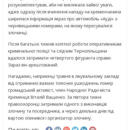
розукомплектував, аби не викликала зайвої уваги,
адже одразу після вчинення нападу на кременчанина
ширилася інформація якраз про автомобіль «Ауді» з
чернівецькими номерами, на якому пересувалися
злочинці.
Після багатьох тижнів копіткої роботи оперативникам
кримінальної поліції та слідчим Тернопільщини
вдалося затримати четвертого фігуранта справи.
Зараз він арештований.
Нагадаємо, наприкінці травня в лікувальному закладі
від отриманих важких тілесних ушкоджень помер
громадський активіст, член Народної Ради міста
Кременця Віталій Ващенко. За півтора тижні
правоохоронці затримали одного з виконавців
злочину та посередника, а через декілька днів під
вартою опинився і організатор злочину.
Поділіться: