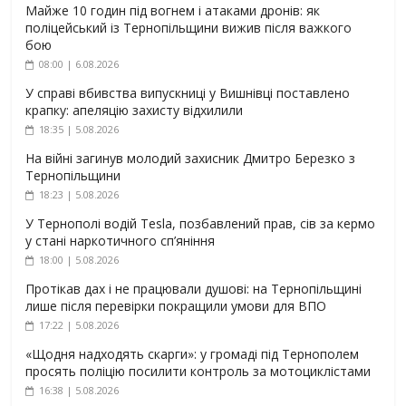
Майже 10 годин під вогнем і атаками дронів: як
поліцейський із Тернопільщини вижив після важкого
бою
08:00 | 6.08.2026
У справі вбивства випускниці у Вишнівці поставлено
крапку: апеляцію захисту відхилили
18:35 | 5.08.2026
На війні загинув молодий захисник Дмитро Березко з
Тернопільщини
18:23 | 5.08.2026
У Тернополі водій Tesla, позбавлений прав, сів за кермо
у стані наркотичного сп’яніння
18:00 | 5.08.2026
Протікав дах і не працювали душові: на Тернопільщині
лише після перевірки покращили умови для ВПО
17:22 | 5.08.2026
«Щодня надходять скарги»: у громаді під Тернополем
просять поліцію посилити контроль за мотоциклістами
16:38 | 5.08.2026