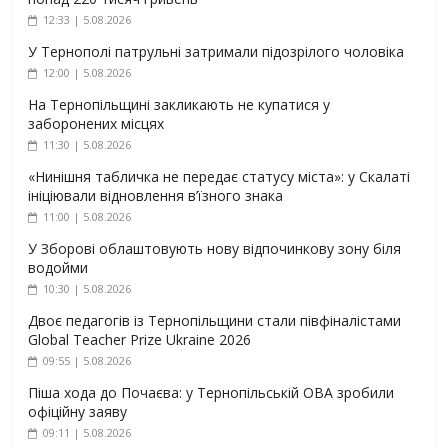
12:33 | 5.08.2026
У Тернополі патрульні затримали підозрілого чоловіка
12:00 | 5.08.2026
На Тернопільщині закликають не купатися у
заборонених місцях
11:30 | 5.08.2026
«Нинішня табличка не передає статусу міста»: у Скалаті
ініціювали відновлення в’їзного знака
11:00 | 5.08.2026
У Зборові облаштовують нову відпочинкову зону біля
водойми
10:30 | 5.08.2026
Двоє педагогів із Тернопільщини стали півфіналістами
Global Teacher Prize Ukraine 2026
09:55 | 5.08.2026
Піша хода до Почаєва: у Тернопільській ОВА зробили
офіційну заяву
09:11 | 5.08.2026