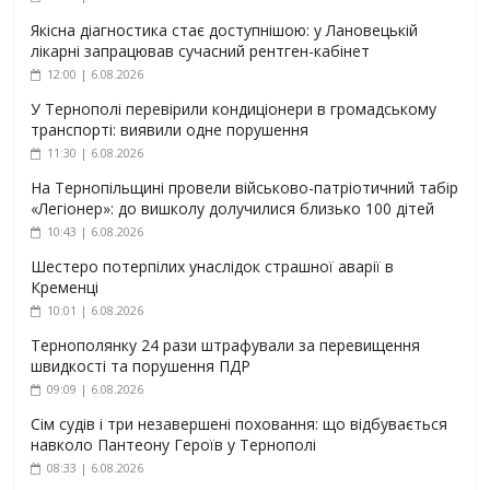
Якісна діагностика стає доступнішою: у Лановецькій
лікарні запрацював сучасний рентген-кабінет
12:00 | 6.08.2026
У Тернополі перевірили кондиціонери в громадському
транспорті: виявили одне порушення
11:30 | 6.08.2026
На Тернопільщині провели військово-патріотичний табір
«Легіонер»: до вишколу долучилися близько 100 дітей
10:43 | 6.08.2026
Шестеро потерпілих унаслідок страшної аварії в
Кременці
10:01 | 6.08.2026
Тернополянку 24 рази штрафували за перевищення
швидкості та порушення ПДР
09:09 | 6.08.2026
Сім судів і три незавершені поховання: що відбувається
навколо Пантеону Героїв у Тернополі
08:33 | 6.08.2026