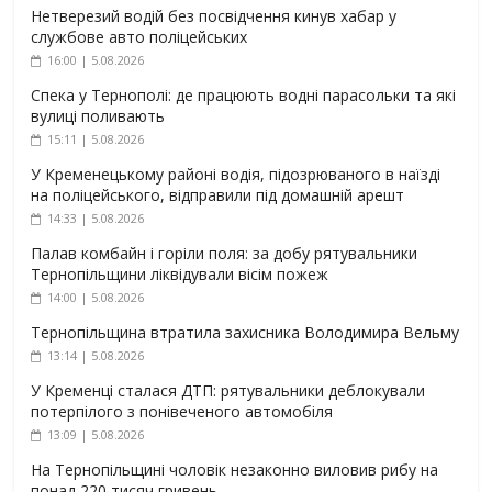
Нетверезий водій без посвідчення кинув хабар у
службове авто поліцейських
16:00 | 5.08.2026
Спека у Тернополі: де працюють водні парасольки та які
вулиці поливають
15:11 | 5.08.2026
У Кременецькому районі водія, підозрюваного в наїзді
на поліцейського, відправили під домашній арешт
14:33 | 5.08.2026
Палав комбайн і горіли поля: за добу рятувальники
Тернопільщини ліквідували вісім пожеж
14:00 | 5.08.2026
Тернопільщина втратила захисника Володимира Вельму
13:14 | 5.08.2026
У Кременці сталася ДТП: рятувальники деблокували
потерпілого з понівеченого автомобіля
13:09 | 5.08.2026
На Тернопільщині чоловік незаконно виловив рибу на
понад 220 тисяч гривень