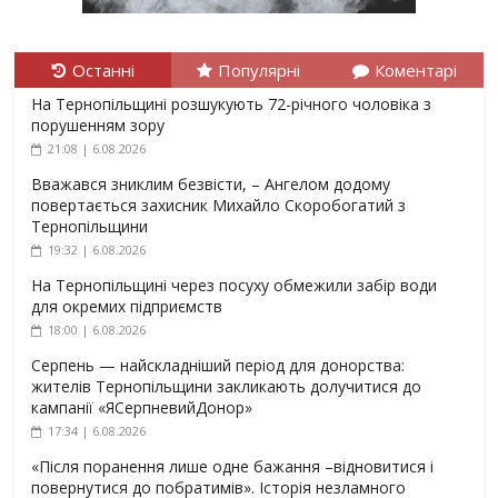
Останні
Популярні
Коментарі
На Тернопільщині розшукують 72-річного чоловіка з
порушенням зору
21:08 | 6.08.2026
Вважався зниклим безвісти, – Ангелом додому
повертається захисник Михайло Скоробогатий з
Тернопільщини
19:32 | 6.08.2026
На Тернопільщині через посуху обмежили забір води
для окремих підприємств
18:00 | 6.08.2026
Серпень — найскладніший період для донорства:
жителів Тернопільщини закликають долучитися до
кампанії «ЯСерпневийДонор»
17:34 | 6.08.2026
«Після поранення лише одне бажання –відновитися і
повернутися до побратимів». Історія незламного