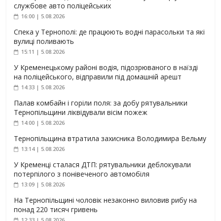
службове авто поліцейських
16:00 | 5.08.2026
Спека у Тернополі: де працюють водні парасольки та які
вулиці поливають
15:11 | 5.08.2026
У Кременецькому районі водія, підозрюваного в наїзді
на поліцейського, відправили під домашній арешт
14:33 | 5.08.2026
Палав комбайн і горіли поля: за добу рятувальники
Тернопільщини ліквідували вісім пожеж
14:00 | 5.08.2026
Тернопільщина втратила захисника Володимира Вельму
13:14 | 5.08.2026
У Кременці сталася ДТП: рятувальники деблокували
потерпілого з понівеченого автомобіля
13:09 | 5.08.2026
На Тернопільщині чоловік незаконно виловив рибу на
понад 220 тисяч гривень
12:33 | 5.08.2026