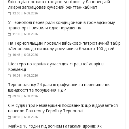
Якісна діагностика стає доступнішою: у Лановецькій
лікарні запрацював сучасний рентген-кабінет
12:00 | 6.08.2026
У Тернополі перевірили кондиціонери в громадському
транспорті: виявили одне порушення
11:30 | 6.08.2026
На Тернопільщині провели військово-патріотичний табір
«Легіонер»: до вишколу долучилися близько 100 дітей
10:43 | 6.08.2026
Шестеро потерпілих унаслідок страшної аварії в
Кременці
10:01 | 6.08.2026
Тернополянку 24 рази штрафували за перевищення
швидкості та порушення ПДР
09:09 | 6.08.2026
Сім судів і три незавершені поховання: що відбувається
навколо Пантеону Героїв у Тернополі
08:33 | 6.08.2026
Майже 10 годин під вогнем і атаками дронів: як