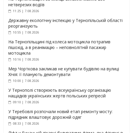
нетверезих водіїв
11:25 | 7.08.2026
Державну екологічну інспекцію у Тернопільській області
реорганізують
10:55 | 7.08.2026
На Тернопільщині під колеса мотоцикла потрапив
пішохід, а в реанімацію – неповнолітній пасажир
мотоцикла
10:16 | 7.08.2026
Мер Чорткова закликав не купувати будівлю на вулиці
Хічія: її планують демонтувати
10:00 | 7.08.2026
У Тернополі створюють всеукраїнську організацію
нащадків українських жертв польських репресій
09:10 | 7.08.2026
У Теребовлі розпочали новий етап ремонту мосту:
підрядник влаштовує дорожній одяг
08:33 | 7.08.2026
Ліфт у Бучацькій лікарні будуватиме фірма, яка фігурує в