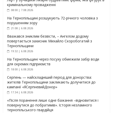
кримінальному провадженні
08:00 | 7.08.2026
На Тернопільщині розшукують 72-річного чоловіка з
порушенням зору
21:08 | 6.08.2026
Вважався зниклим безвісти, – Ангелом додому
повертається захисник Михайло Скоробогатий з
Тернопільщини
19:32 | 6.08.2026
На Тернопільщині через посуху обмежили забір води
для окремих підприємств
18:00 | 6.08.2026
Серпень — найскладніший період для донорства:
жителів Тернопільщини закликають долучитися до
кампанії «ЯСерпневийДонор»
17:34 | 6.08.2026
«Після поранення лише одне бажання –відновитися і
повернутися до побратимів». Історія незламного
тернопільського гвардійця