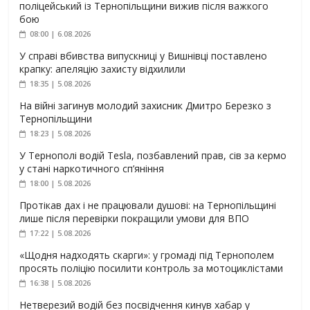
поліцейський із Тернопільщини вижив після важкого
бою
08:00 | 6.08.2026
У справі вбивства випускниці у Вишнівці поставлено
крапку: апеляцію захисту відхилили
18:35 | 5.08.2026
На війні загинув молодий захисник Дмитро Березко з
Тернопільщини
18:23 | 5.08.2026
У Тернополі водій Tesla, позбавлений прав, сів за кермо
у стані наркотичного сп’яніння
18:00 | 5.08.2026
Протікав дах і не працювали душові: на Тернопільщині
лише після перевірки покращили умови для ВПО
17:22 | 5.08.2026
«Щодня надходять скарги»: у громаді під Тернополем
просять поліцію посилити контроль за мотоциклістами
16:38 | 5.08.2026
Нетверезий водій без посвідчення кинув хабар у