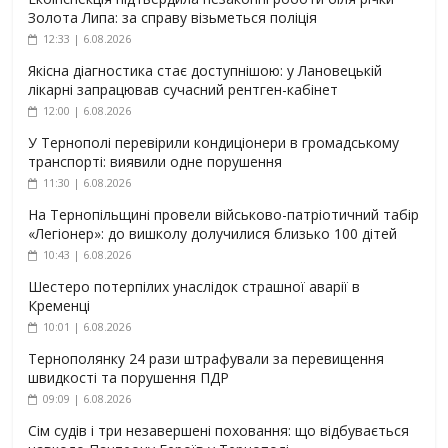
Золота Липа: за справу візьметься поліція
12:33 | 6.08.2026
Якісна діагностика стає доступнішою: у Лановецькій
лікарні запрацював сучасний рентген-кабінет
12:00 | 6.08.2026
У Тернополі перевірили кондиціонери в громадському
транспорті: виявили одне порушення
11:30 | 6.08.2026
На Тернопільщині провели військово-патріотичний табір
«Легіонер»: до вишколу долучилися близько 100 дітей
10:43 | 6.08.2026
Шестеро потерпілих унаслідок страшної аварії в
Кременці
10:01 | 6.08.2026
Тернополянку 24 рази штрафували за перевищення
швидкості та порушення ПДР
09:09 | 6.08.2026
Сім судів і три незавершені поховання: що відбувається