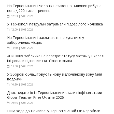
На Тернопільщині чоловік незаконно виловив рибу на
понад 220 тисяч гривень
12:33 | 5.08.2026
У Тернополі патрульні затримали підозрілого чоловіка
12:00 | 5.08.2026
На Тернопільщині закликають не купатися у
заборонених місцях
11:30 | 5.08.2026
«Нинішня табличка не передає статусу міста»: у Скалаті
ініціювали відновлення в’їзного знака
11:00 | 5.08.2026
У Зборові облаштовують нову відпочинкову зону біля
водойми
10:30 | 5.08.2026
Двоє педагогів із Тернопільщини стали півфіналістами
Global Teacher Prize Ukraine 2026
09:55 | 5.08.2026
Піша хода до Почаєва: у Тернопільській ОВА зробили