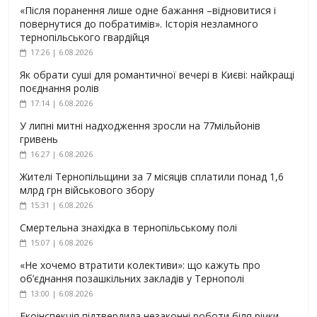
«Після поранення лише одне бажання –відновитися і
повернутися до побратимів». Історія незламного
тернопільського гвардійця
17:26 | 6.08.2026
Як обрати суші для романтичної вечері в Києві: найкращі
поєднання ролів
17:14 | 6.08.2026
У липні митні надходження зросли на 77мільйонів
гривень
16:27 | 6.08.2026
Жителі Тернопільщини за 7 місяців сплатили понад 1,6
млрд грн військового збору
15:31 | 6.08.2026
Смертельна знахідка в тернопільському полі
15:07 | 6.08.2026
«Не хочемо втратити колективи»: що кажуть про
об’єднання позашкільних закладів у Тернополі
13:00 | 6.08.2026
Екоінспекція підтвердила незаконні роботи біля річки