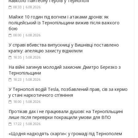
навколо Пантеону Героїв у Тернополі
08:33 | 6.08.2026
Майже 10 годин під вогнем і атаками дронів: як
поліцейський із Тернопільщини вижив після важкого
бою
08:00 | 6.08.2026
У справі вбивства випускниці у Вишнівці поставлено
крапку: апеляцію захисту відхилили
18:35 | 5.08.2026
На війні загинув молодий захисник Дмитро Березко з
Тернопільщини
18:23 | 5.08.2026
У Тернополі водій Tesla, позбавлений прав, сів за кермо
у стані наркотичного сп’яніння
18:00 | 5.08.2026
Протікав дах і не працювали душові: на Тернопільщині
лише після перевірки покращили умови для ВПО
17:22 | 5.08.2026
«Щодня надходять скарги»: у громаді під Тернополем