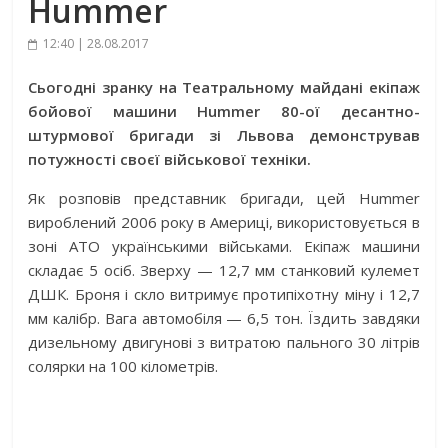
Hummer
12:40 | 28.08.2017
Сьогодні зранку на Театральному майдані екіпаж
бойової машини Hummer 80-ої десантно-
штурмової бригади зі Львова демонстрував
потужності своєї військової техніки.
Як розповів представник бригади, цей Hummer
вироблений 2006 року в Америці, використовується в
зоні АТО українськими військами. Екіпаж машини
складає 5 осіб. Зверху — 12,7 мм станковий кулемет
ДШК. Броня і скло витримує протипіхотну міну і 12,7
мм калібр. Вага автомобіля — 6,5 тон. Їздить завдяки
дизельному двигунові з витратою пального 30 літрів
солярки на 100 кілометрів.