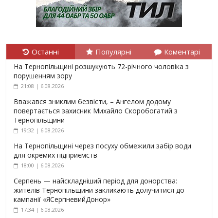
Останні
Популярні
Коментарі
На Тернопільщині розшукують 72-річного чоловіка з
порушенням зору
21:08 | 6.08.2026
Вважався зниклим безвісти, – Ангелом додому
повертається захисник Михайло Скоробогатий з
Тернопільщини
19:32 | 6.08.2026
На Тернопільщині через посуху обмежили забір води
для окремих підприємств
18:00 | 6.08.2026
Серпень — найскладніший період для донорства:
жителів Тернопільщини закликають долучитися до
кампанії «ЯСерпневийДонор»
17:34 | 6.08.2026