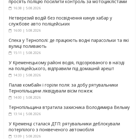
просять поліцію посилити контроль за мотоциклістами
16:38 | 5.08.2026
Нетверезий водій без посвідчення кинув хабар у
службове авто поліцейських
16:00 | 5.08.2026
Спека у Тернополі: де працюють водні парасольки та які
вулиці поливають
15:11 | 5.08.2026
У Кременецькому районі водія, підозрюваного в наїзді
на поліцейського, відправили під домашній арешт
14:33 | 5.08.2026
Палав комбайн і горіли поля: за добу рятувальники
Тернопільщини ліквідували вісім пожеж
14:00 | 5.08.2026
Тернопільщина втратила захисника Володимира Вельму
13:14 | 5.08.2026
У Кременці сталася ДТП: рятувальники деблокували
потерпілого з понівеченого автомобіля
13:09 | 5.08.2026