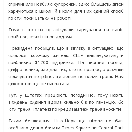
спричинило неабиякі суперечки, адже більшість дітей
харчуються в школі, й інколи для них єдиний спосіб
поїсти, поки батьки на роботі.
Тому в школах організували харчування на виніс:
прийшов, взяв і пішов додому.
Президент пообіцяв, що в зв‘язку з ситуацією, що
склалася, кожному жителю США виплачуватимуть
приблизно $1200 підтримки. На перший погляд,
цифра велика, але для тих, хто не працює, а рахунки
сплачувати потрібно, це зовсім не великі гроші. Нам
цих коштів ще не виплатили.
Тут, у Штатах, працюють погодинно, тому навіть
тиждень сидіння вдома сильно б’є по гаманцю, бо
їсти треба, і платежі по кредитам теж треба вносити.
Таким безлюдним Нью-Йорк ще ніколи не був,
особливо дивно бачити Times Square чи Central Park