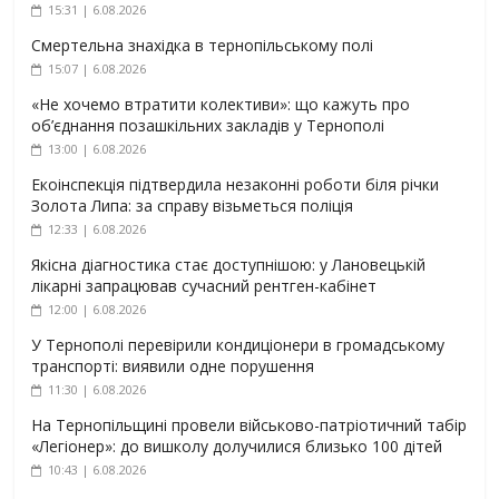
15:31 | 6.08.2026
Смертельна знахідка в тернопільському полі
15:07 | 6.08.2026
«Не хочемо втратити колективи»: що кажуть про
об’єднання позашкільних закладів у Тернополі
13:00 | 6.08.2026
Екоінспекція підтвердила незаконні роботи біля річки
Золота Липа: за справу візьметься поліція
12:33 | 6.08.2026
Якісна діагностика стає доступнішою: у Лановецькій
лікарні запрацював сучасний рентген-кабінет
12:00 | 6.08.2026
У Тернополі перевірили кондиціонери в громадському
транспорті: виявили одне порушення
11:30 | 6.08.2026
На Тернопільщині провели військово-патріотичний табір
«Легіонер»: до вишколу долучилися близько 100 дітей
10:43 | 6.08.2026