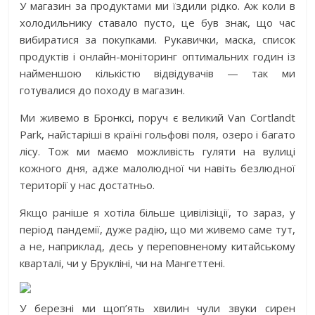
У магазин за продуктами ми їздили рідко. Аж коли в
холодильнику ставало пусто, це був знак, що час
вибиратися за покупками. Рукавички, маска, список
продуктів і онлайн-моніторинг оптимальних годин із
найменшою кількістю відвідувачів — так ми
готувалися до походу в магазин.
Ми живемо в Бронксі, поруч є великий Van Cortlandt
Park, найстаріші в країні гольфові поля, озеро і багато
лісу. Тож ми маємо можливість гуляти на вулиці
кожного дня, адже малолюдної чи навіть безлюдної
території у нас достатньо.
Якщо раніше я хотіла більше цивілізіції, то зараз, у
період пандемії, дуже радію, що ми живемо саме тут,
а не, наприклад, десь у переповненому китайському
кварталі, чи у Брукліні, чи на Мангеттені.
У березні ми щоп’ять хвилин чули звуки сирен