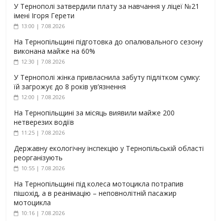
У Тернополі затвердили плату за навчання у ліцеї №21
імені Ігоря Герети
13:00 | 7.08.2026
На Тернопільщині підготовка до опалювального сезону
виконана майже на 60%
12:30 | 7.08.2026
У Тернополі жінка привласнила забуту підлітком сумку:
їй загрожує до 8 років ув’язнення
12:00 | 7.08.2026
На Тернопільщині за місяць виявили майже 200
нетверезих водіїв
11:25 | 7.08.2026
Державну екологічну інспекцію у Тернопільській області
реорганізують
10:55 | 7.08.2026
На Тернопільщині під колеса мотоцикла потрапив
пішохід, а в реанімацію – неповнолітній пасажир
мотоцикла
10:16 | 7.08.2026