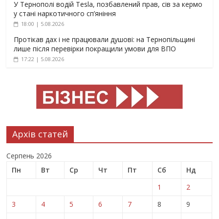
У Тернополі водій Tesla, позбавлений прав, сів за кермо
у стані наркотичного сп’яніння
18:00 | 5.08.2026
Протікав дах і не працювали душові: на Тернопільщині
лише після перевірки покращили умови для ВПО
17:22 | 5.08.2026
Архів статей
Серпень 2026
Пн
Вт
Ср
Чт
Пт
Сб
Нд
1
2
3
4
5
6
7
8
9