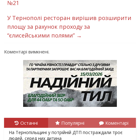
№21
У Тернополі ресторан вирішив розширити
площу за рахунок проходу за
“єлисейськими полями”
→
Коментарі вимкнені.
Останні
Популярні
Коментарі
На Тернопільщині у потрійній ДТП постраждали троє
людей, серед них дитина