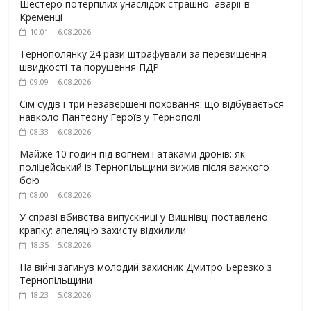
Шестеро потерпілих унаслідок страшної аварії в
Кременці
10:01 | 6.08.2026
Тернополянку 24 рази штрафували за перевищення
швидкості та порушення ПДР
09:09 | 6.08.2026
Сім судів і три незавершені поховання: що відбувається
навколо Пантеону Героїв у Тернополі
08:33 | 6.08.2026
Майже 10 годин під вогнем і атаками дронів: як
поліцейський із Тернопільщини вижив після важкого
бою
08:00 | 6.08.2026
У справі вбивства випускниці у Вишнівці поставлено
крапку: апеляцію захисту відхилили
18:35 | 5.08.2026
На війні загинув молодий захисник Дмитро Березко з
Тернопільщини
18:23 | 5.08.2026