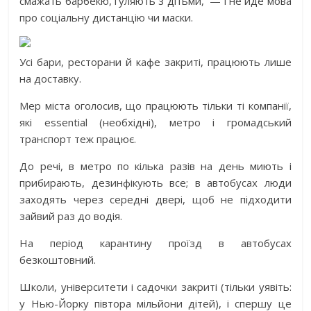
смажать барбекю, гуляють з дітьми, — і не йде мова
про соціальну дистанцію чи маски.
Усі бари, ресторани й кафе закриті, працюють лише
на доставку.
Мер міста оголосив, що працюють тільки ті компанії,
які essential (необхідні), метро і громадський
транспорт теж працює.
До речі, в метро по кілька разів на день миють і
прибирають, дезинфікують все; в автобусах люди
заходять через середні двері, щоб не підходити
зайвий раз до водія.
На період карантину проїзд в автобусах
безкоштовний.
Школи, університети і садочки закриті (тільки уявіть:
у Нью-Йорку півтора мільйони дітей), і спершу це