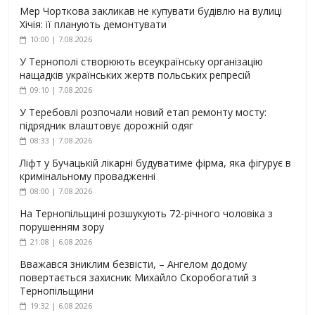
Мер Чорткова закликав не купувати будівлю на вулиці
Хічія: її планують демонтувати
10:00 | 7.08.2026
У Тернополі створюють всеукраїнську організацію
нащадків українських жертв польських репресій
09:10 | 7.08.2026
У Теребовлі розпочали новий етап ремонту мосту:
підрядник влаштовує дорожній одяг
08:33 | 7.08.2026
Ліфт у Бучацькій лікарні будуватиме фірма, яка фігурує в
кримінальному провадженні
08:00 | 7.08.2026
На Тернопільщині розшукують 72-річного чоловіка з
порушенням зору
21:08 | 6.08.2026
Вважався зниклим безвісти, – Ангелом додому
повертається захисник Михайло Скоробогатий з
Тернопільщини
19:32 | 6.08.2026