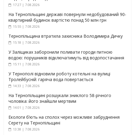
17:27 | 7.08.2026
На Тернопільщині державі повернули недобудований 90-
квартирний будинок вартістю понад 50 млн грн
15:55 | 7.08.2026
Тернопільщина втратила захисника Володимира Дичку
15:18 | 7.08.2026
У Заліщиках заборонили поливати городи питною
водою: порушників відключатимуть від водопостачання
15:11 | 7.08.2026
У Тернополі відновили роботу котельні на вулиці
Тролейбусній: гаряча вода повертається
14:33 | 7.08.2026
На Тернопільщині розшукали зниклого 58-річного
чоловіка: його знайшли мертвим
14:01 | 7.08.2026
Екологи б’ють на сполох через можливе забруднення
Серету на Тернопільщині
13:38 | 7.08.2026