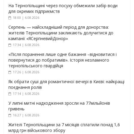
На Тернопільщині через посуху обмежили забір води
для окремих підприємств
18:00 | 6.08.2026
Серпень — найскладніший період для донорства:
жителів Тернопільщини закликають долучитися до
кампанії «ЯСерпневийДонор»
17:34 | 6.08.2026
«Після поранення лише одне бажання –відновитися і
повернутися до побратимів». Історія незламного
тернопільського гвардійця
17:26 | 6.08.2026
Як обрати суші для романтичної вечері в Києві: найкращі
поєднання ролів
17:14 | 6.08.2026
У липні митні надходження зросли на 77мільйонів
гривень
16:27 | 6.08.2026
Жителі Тернопільщини за 7 місяців сплатили понад 1,6
млрд грн військового збору