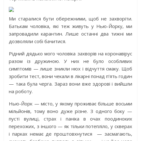
Ми старалися бути обережними, щоб не захворіти.
Батькам чоловіка, які теж живуть у Нью-Йорку, ми
запровадили карантин. Лише останні два тижні ми
дозволяли собі бачитися.
Рідний дядько мого чоловіка захворів на коронавірус
разом із дружиною. У них не було особливих
симптомів — лише зникли нюх і відчуття смаку. Щоб
зробити тест, вони чекали в лікарні понад п’ять годин
— така була черга. Зараз вони вже здорові і вийшли
на роботу.
Нью-Йорк — місто, у якому проживає більше восьми
мільйонів, тому воно дуже різне. З одного боку —
пусті вулиці, страх і паніка в очах поодиноких
перехожих, з іншого — як тільки потепліло, у скверах
і парках немає де проштовхнутися — засмагають,