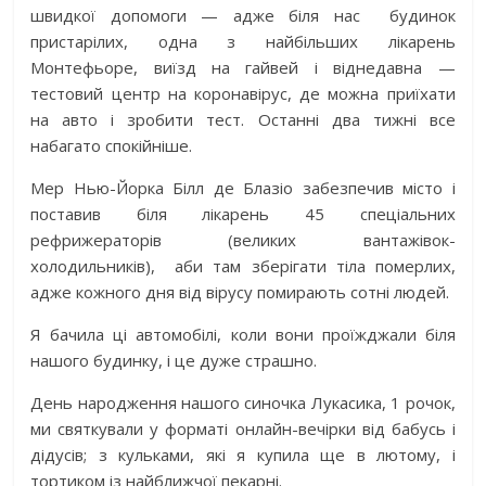
швидкої допомоги — адже біля нас будинок
пристарілих, одна з найбільших лікарень
Монтефьоре, виїзд на гайвей і віднедавна —
тестовий центр на коронавірус, де можна приїхати
на авто і зробити тест. Останні два тижні все
набагато спокійніше.
Мер Нью-Йорка Білл де Блазіо забезпечив місто і
поставив біля лікарень 45 спеціальних
рефрижераторів (великих вантажівок-
холодильників), аби там зберігати тіла померлих,
адже кожного дня від вірусу помирають сотні людей.
Я бачила ці автомобілі, коли вони проїжджали біля
нашого будинку, і це дуже страшно.
День народження нашого синочка Лукасика, 1 рочок,
ми святкували у форматі онлайн-вечірки від бабусь і
дідусів; з кульками, які я купила ще в лютому, і
тортиком із найближчої пекарні.