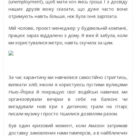
(unemployment), щоб мати хоч якісь гроші. І з досвіду
наших друзів можу сказати, що дуже часто вони
отримують навіть більше, ніж була їхня зарплата.
Мій чоловік, проєкт-менеджер у будівельній компанії,
працює зараз віддалено з дому. Я вже й забула, коли
ми користувалися метро, навіть скучила за цим.
За час карантину ми навчилися самостійно стригтись,
випікати хліб; інколи я користуюсь пустими вулицями
Нью-Йорка й покращую свої водійські навички; ми
організовували вечірки в себе на балконі чи
вигадували нові ігри з дитиною; грали на гітарі;
писали музику і просто тішилися дозвіллям разом.
Був один кризовий момент, коли Амазон затримав
доставку замовлених нами памперсів, а в найближчих