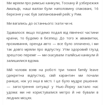
Ми мріяли про римські канікули, Тоскану й узбережжя
Амальфі, наші валізи були наполовину спаковані, 16
березня у нас був запланований рейс у Рим.
Ми вагались до останнього: їхати чи ні.
Здавалося: якщо поїдемо подалі від північної частини
країни, то будемо в безпеці. До того ж авіаквитки,
проживання, оренда авто — все було оплачено, і ми
так довго мріяли про відпустку. Утім здоровий глузд
зрештою переміг — ми скасували італійські канікули й
залишилися вдома.
Мій чоловік взяв на роботі три тижні family leave
(декретна відпустка), свій карантин ми почали
раніше, ніж усі інші в місті. І це було мудре рішення
— загострення ситуації у Нью-Йорку застало нас
удома: ми не користувалися метро й не бували в
людних місцях.