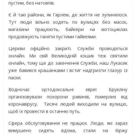
пустим, без натовпів.
Є й такі райони, як Гарлем, де життя не зупинялося.
Тут люди вільно ходять по вулицях без масок,
магазини працюють, байкери на мотоциклах
продовжують ганяти пустими гайвеями.
Церкви офіційно закриті. Служби проводяться
онлайн. Ми свій Великодній кошик теж святили
онлайн, тому ще до закінчення Служби, наш Лукасик
уже бавився крашанками і встиг надгризти глазур із
паски.
Водночас ортодоксальні євреї Брукліну
організовували похорони равинів, померлих від
коронавірусу. Тисячі людей виходили на вулицю,
щоб їх провести в останню путь.
Сфера обслуговування не працює. Люди, які зараз
вимушено сидять вдома, стали на біржу