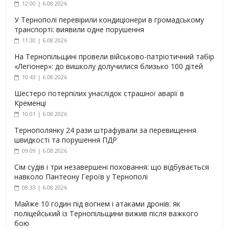
12:00 | 6.08.2026
У Тернополі перевірили кондиціонери в громадському
транспорті: виявили одне порушення
11:30 | 6.08.2026
На Тернопільщині провели військово-патріотичний табір
«Легіонер»: до вишколу долучилися близько 100 дітей
10:43 | 6.08.2026
Шестеро потерпілих унаслідок страшної аварії в
Кременці
10:01 | 6.08.2026
Тернополянку 24 рази штрафували за перевищення
швидкості та порушення ПДР
09:09 | 6.08.2026
Сім судів і три незавершені поховання: що відбувається
навколо Пантеону Героїв у Тернополі
08:33 | 6.08.2026
Майже 10 годин під вогнем і атаками дронів: як
поліцейський із Тернопільщини вижив після важкого
бою