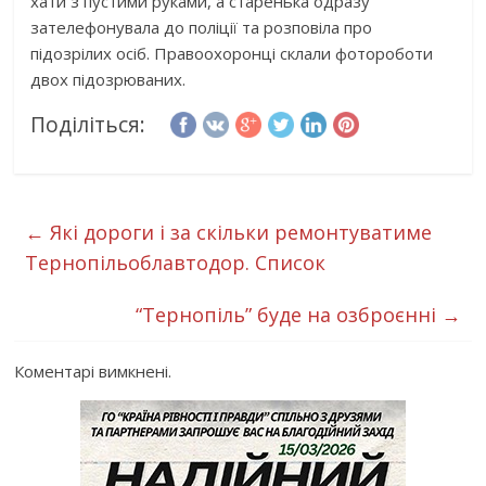
хати з пустими руками, а старенька одразу
зателефонувала до поліції та розповіла про
підозрілих осіб. Правоохоронці склали фотороботи
двох підозрюваних.
Поділіться:
←
Які дороги і за скільки ремонтуватиме
Тернопільоблавтодор. Список
“Тернопіль” буде на озброєнні
→
Коментарі вимкнені.