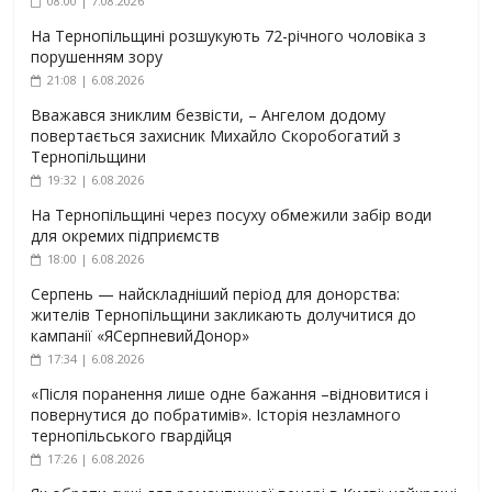
08:00 | 7.08.2026
На Тернопільщині розшукують 72-річного чоловіка з
порушенням зору
21:08 | 6.08.2026
Вважався зниклим безвісти, – Ангелом додому
повертається захисник Михайло Скоробогатий з
Тернопільщини
19:32 | 6.08.2026
На Тернопільщині через посуху обмежили забір води
для окремих підприємств
18:00 | 6.08.2026
Серпень — найскладніший період для донорства:
жителів Тернопільщини закликають долучитися до
кампанії «ЯСерпневийДонор»
17:34 | 6.08.2026
«Після поранення лише одне бажання –відновитися і
повернутися до побратимів». Історія незламного
тернопільського гвардійця
17:26 | 6.08.2026