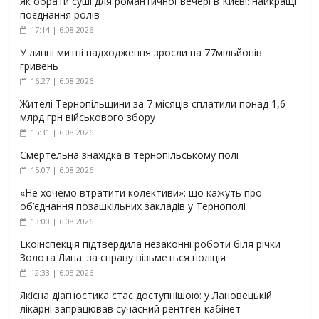
Як обрати суші для романтичної вечері в Києві: найкращі
поєднання ролів
17:14 | 6.08.2026
У липні митні надходження зросли на 77мільйонів
гривень
16:27 | 6.08.2026
Жителі Тернопільщини за 7 місяців сплатили понад 1,6
млрд грн військового збору
15:31 | 6.08.2026
Смертельна знахідка в тернопільському полі
15:07 | 6.08.2026
«Не хочемо втратити колективи»: що кажуть про
об’єднання позашкільних закладів у Тернополі
13:00 | 6.08.2026
Екоінспекція підтвердила незаконні роботи біля річки
Золота Липа: за справу візьметься поліція
12:33 | 6.08.2026
Якісна діагностика стає доступнішою: у Лановецькій
лікарні запрацював сучасний рентген-кабінет