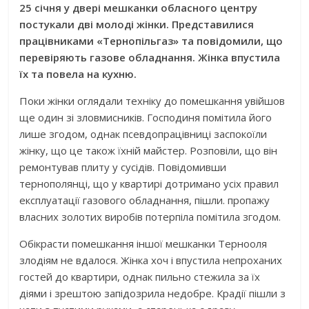
25 січня у двері мешканки обласного центру
постукали дві молоді жінки. Представилися
працівниками «Тернопільгаз» та повідомили, що
перевіряють газове обладнання. Жінка впустила
їх та повела на кухню.
Поки жінки оглядали техніку до помешкання увійшов
ще один зі зловмисників. Господиня помітила його
лише згодом, однак псевдопрацівниці заспокоїли
жінку, що це також їхній майстер. Розповіли, що він
ремонтував плиту у сусідів. Повідомивши
тернополянці, що у квартирі дотримано усіх правил
експлуатації газового обладнання, пішли. пропажу
власних золотих виробів потерпіла помітила згодом.
Обікрасти помешкання іншої мешканки Тернооля
злодіям не вдалося. Жінка хоч і впустила непроханих
гостей до квартири, однак пильно стежила за їх
діями і зрештою запідозрила недобре. Крадії пішли з