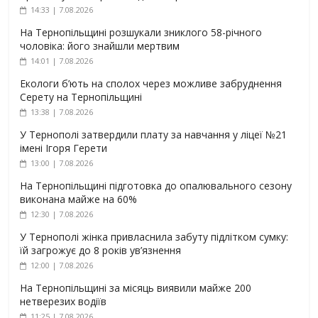
14:33 | 7.08.2026
На Тернопільщині розшукали зниклого 58-річного
чоловіка: його знайшли мертвим
14:01 | 7.08.2026
Екологи б’ють на сполох через можливе забруднення
Серету на Тернопільщині
13:38 | 7.08.2026
У Тернополі затвердили плату за навчання у ліцеї №21
імені Ігоря Герети
13:00 | 7.08.2026
На Тернопільщині підготовка до опалювального сезону
виконана майже на 60%
12:30 | 7.08.2026
У Тернополі жінка привласнила забуту підлітком сумку:
їй загрожує до 8 років ув’язнення
12:00 | 7.08.2026
На Тернопільщині за місяць виявили майже 200
нетверезих водіїв
11:25 | 7.08.2026