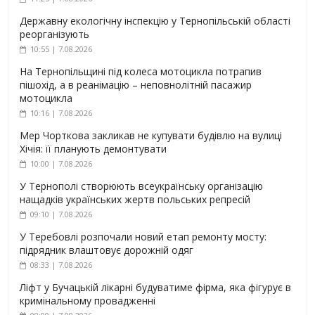
Державну екологічну інспекцію у Тернопільській області
реорганізують
10:55 | 7.08.2026
На Тернопільщині під колеса мотоцикла потрапив
пішохід, а в реанімацію – неповнолітній пасажир
мотоцикла
10:16 | 7.08.2026
Мер Чорткова закликав не купувати будівлю на вулиці
Хічія: її планують демонтувати
10:00 | 7.08.2026
У Тернополі створюють всеукраїнську організацію
нащадків українських жертв польських репресій
09:10 | 7.08.2026
У Теребовлі розпочали новий етап ремонту мосту:
підрядник влаштовує дорожній одяг
08:33 | 7.08.2026
Ліфт у Бучацькій лікарні будуватиме фірма, яка фігурує в
кримінальному провадженні