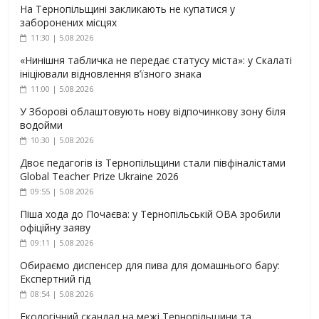
На Тернопільщині закликають не купатися у
заборонених місцях
11:30 | 5.08.2026
«Нинішня табличка не передає статусу міста»: у Скалаті
ініціювали відновлення в’їзного знака
11:00 | 5.08.2026
У Зборові облаштовують нову відпочинкову зону біля
водойми
10:30 | 5.08.2026
Двоє педагогів із Тернопільщини стали півфіналістами
Global Teacher Prize Ukraine 2026
09:55 | 5.08.2026
Піша хода до Почаєва: у Тернопільській ОВА зробили
офіційну заяву
09:11 | 5.08.2026
Обираємо диспенсер для пива для домашнього бару:
Експертний гід
08:54 | 5.08.2026
Екологічний скандал на межі Тернопільщини та