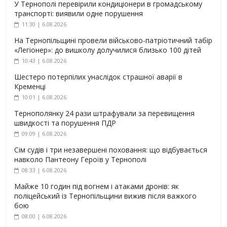
У Тернополі перевірили кондиціонери в громадському
транспорті: виявили одне порушення
11:30 | 6.08.2026
На Тернопільщині провели військово-патріотичний табір
«Легіонер»: до вишколу долучилися близько 100 дітей
10:43 | 6.08.2026
Шестеро потерпілих унаслідок страшної аварії в
Кременці
10:01 | 6.08.2026
Тернополянку 24 рази штрафували за перевищення
швидкості та порушення ПДР
09:09 | 6.08.2026
Сім судів і три незавершені поховання: що відбувається
навколо Пантеону Героїв у Тернополі
08:33 | 6.08.2026
Майже 10 годин під вогнем і атаками дронів: як
поліцейський із Тернопільщини вижив після важкого
бою
08:00 | 6.08.2026