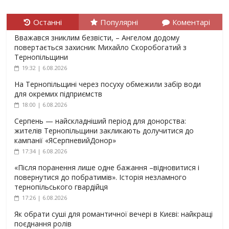
Останні
Популярні
Коментарі
Вважався зниклим безвісти, – Ангелом додому
повертається захисник Михайло Скоробогатий з
Тернопільщини
19:32 | 6.08.2026
На Тернопільщині через посуху обмежили забір води
для окремих підприємств
18:00 | 6.08.2026
Серпень — найскладніший період для донорства:
жителів Тернопільщини закликають долучитися до
кампанії «ЯСерпневийДонор»
17:34 | 6.08.2026
«Після поранення лише одне бажання –відновитися і
повернутися до побратимів». Історія незламного
тернопільського гвардійця
17:26 | 6.08.2026
Як обрати суші для романтичної вечері в Києві: найкращі
поєднання ролів