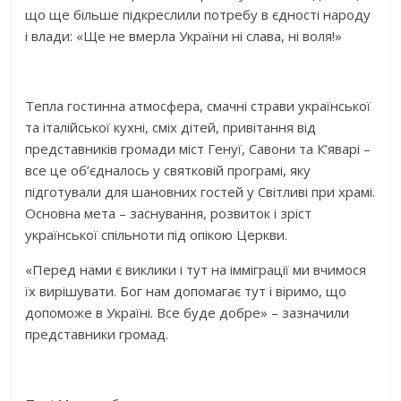
що ще більше підкреслили потребу в єдності народу
і влади: «Ще не вмерла України ні слава, ні воля!»
Тепла гостинна атмосфера, смачні страви української
та італійської кухні, сміх дітей, привітання від
представників громади міст Генуї, Савони та К’яварі –
все це об’єдналось у святковій програмі, яку
підготували для шановних гостей у Світливі при храмі.
Основна мета – заснування, розвиток і зріст
української спільноти під опікою Церкви.
«Перед нами є виклики і тут на імміграції ми вчимося
їх вирішувати. Бог нам допомагає тут і віримо, що
допоможе в Україні. Все буде добре» – зазначили
представники громад.