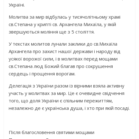
Україні.
Молитва за мир відбулась у тисячолітньому храмі
св.Степана у крипті св. Архангела Михаїла, у якій
звершуються моління ще з 5 століття.
У текстах молитов лунали заклики до св.Михаїла
Архангела про захист нашої держави і народу від
усякої ворожої сили, і в молитвах перед мощами
св.Степана люд Божий благав про сокрушення
сердець і прощення ворогам.
Делегація з України разом із вірними взяла активну
участь у молитвах за мир. Це є очевидне свідчення
того, що доля України є спільним пережиттям,
незалежно де є українська душа, і хто при якій посаді.
Після благословення святими мощами