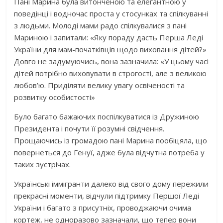
Пані Марина була витонченою та елегантною у
поведінці і водночас проста у стосунках та спілкуванні
з людьми. Молоді мами радо спілкувалися з пані
Мариною і запитали: «Яку пораду дасть Перша Леді
України для мам-початківців щодо виховання дітей?»
Довго не задумуючись, вона зазначила: «У цьому часі
дітей потрібно виховувати в строгості, але з великою
любов’ю. Приділяти велику увагу освіченості та
розвитку особистості»
Було багато бажаючих поспілкуватися із Дружиною
Президента і почути її розумні свідчення.
Прощаючись із громадою пані Марина пообіцяла, що
повернеться до Генуї, адже була відчутна потреба у
таких зустрічах.
Українські іммігранти далеко від свого дому пережили
прекрасні моменти, відчули підтримку Першої Леді
України і багато з присутніх, проводжаючи очима
кортеж, не одноразово зазначали, що тепер вони