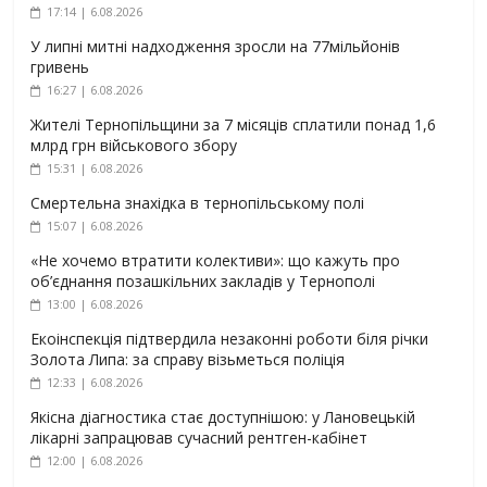
17:14 | 6.08.2026
У липні митні надходження зросли на 77мільйонів
гривень
16:27 | 6.08.2026
Жителі Тернопільщини за 7 місяців сплатили понад 1,6
млрд грн військового збору
15:31 | 6.08.2026
Смертельна знахідка в тернопільському полі
15:07 | 6.08.2026
«Не хочемо втратити колективи»: що кажуть про
об’єднання позашкільних закладів у Тернополі
13:00 | 6.08.2026
Екоінспекція підтвердила незаконні роботи біля річки
Золота Липа: за справу візьметься поліція
12:33 | 6.08.2026
Якісна діагностика стає доступнішою: у Лановецькій
лікарні запрацював сучасний рентген-кабінет
12:00 | 6.08.2026