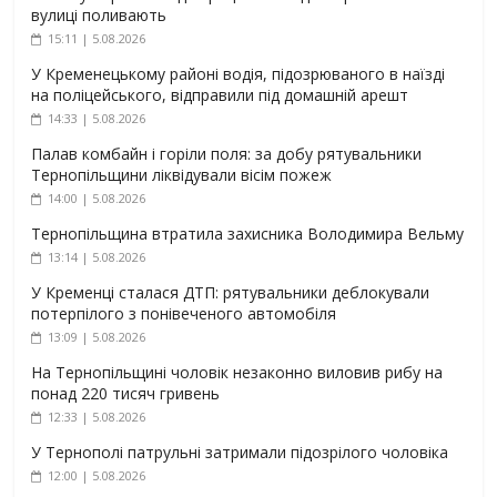
вулиці поливають
15:11 | 5.08.2026
У Кременецькому районі водія, підозрюваного в наїзді
на поліцейського, відправили під домашній арешт
14:33 | 5.08.2026
Палав комбайн і горіли поля: за добу рятувальники
Тернопільщини ліквідували вісім пожеж
14:00 | 5.08.2026
Тернопільщина втратила захисника Володимира Вельму
13:14 | 5.08.2026
У Кременці сталася ДТП: рятувальники деблокували
потерпілого з понівеченого автомобіля
13:09 | 5.08.2026
На Тернопільщині чоловік незаконно виловив рибу на
понад 220 тисяч гривень
12:33 | 5.08.2026
У Тернополі патрульні затримали підозрілого чоловіка
12:00 | 5.08.2026