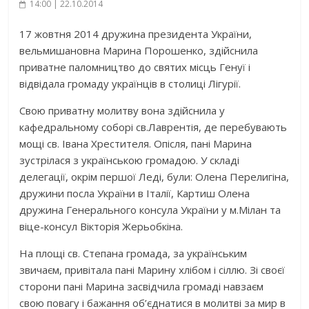
14:00 | 22.10.2014
17 жовтня 2014 дружина президента України,
вельмишановна Марина Порошенко, здійснила
приватне паломництво до святих місць Генуї і
відвідала громаду українців в столиці Лігурії.
Свою приватну молитву вона здійснила у
кафедральному соборі св.Лаврентія, де перебувають
мощі св. Івана Хрестителя. Опісля, пані Марина
зустрілася з українською громадою. У складі
делегації, окрім першої Леді, були: Олена Перелигіна,
дружини посла України в Італії, Картиш Олена
дружина Генерального консула України у м.Мілан та
віце-консул Вікторія Жерьобкіна.
На площі св. Степана громада, за українським
звичаєм, привітала пані Марину хлібом і сіллю. Зі своєї
сторони пані Марина засвідчила громаді навзаєм
свою повагу і бажання об’єднатися в молитві за мир в