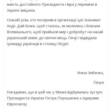
мають достойного Президента і віра у переміни в
Україні зміцніла.
Спасибі усім, хто посприяв в організації цієї значимої
події. Дай Боже, щоб сталось, як молились і благали
Всевишнього, щоб прийшов мир і добробут на нашій
українській землі. до святих місць Генуї і відвідала
громаду українців в столиці Лігурії.
Яніна Зибенко,
Генуя
.
Нагадаємо, що в цей час у Мілані відбувалась зустріч
Президента України Петра Порошенка з лідерами
Євросоюзу.