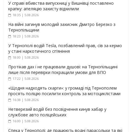
У справі вбивства випускниці у Вишнівці поставлено
крапку: апеляцію захисту відхилили
18:35 | 5.08.2026
На війні загинув молодий захисник Дмитро Березко з
Тернопільщини
18:23 | 5.08.2026
У Тернополі водій Tesla, позбавлений прав, сів за кермо
у стані наркотичного сп’яніння
18:00 | 5.08.2026
Протікав дах і не працювали душові: на Тернопільщині
лише після перевірки покращили умови для ВПО
17:22 | 5.08.2026
«Щодня надходять скарги»: у громаді під Тернополем
просять поліцію посилити контроль за мотоциклістами
16:38 | 5.08.2026
Нетверезий водій без посвідчення кинув хабар у
службове авто поліцейських
16:00 | 5.08.2026
Спека у Тернополі: де працюють водні парасольки та які