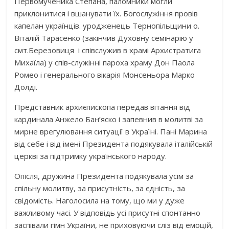
Первомученика Степана, паломники могли
приклонитися і вшанувати їх. Богослужіння провів
капелан українців. уродженець Тернопільщини о.
Віталій Тарасенко (закінчив Духовну семінарію у
смт.Березовиця і співслужив в храмі Архистратига
Михаїла) у спів-служінні пароха храму Дон Паола
Ромео і генерального вікарія Монсеньора Марко
Долді.
Представник архиєпископа передав вітання від
кардинала Анжело Бан’яско і запевнив в молитві за
мирне врегулювання ситуації в Україні. Пані Марина
від себе і від імені Президента подякувала італійській
церкві за підтримку українського народу.
Опісля, дружина Президента подякувала усім за
спільну молитву, за присутність, за єдність, за
свідомість. Наголосила на тому, що ми у дуже
важливому часі. У відповідь усі присутні спонтанно
заспівали гімн України, не приховуючи сліз від емоцій,