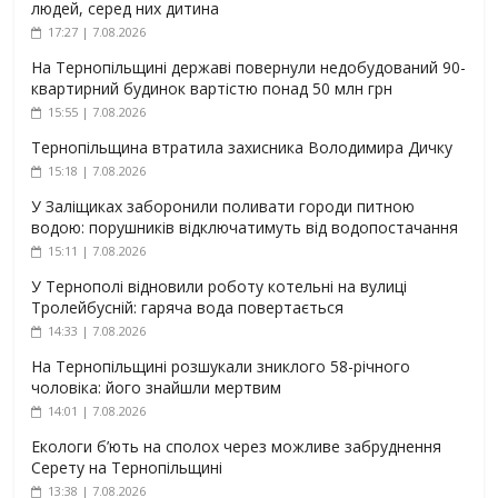
людей, серед них дитина
17:27 | 7.08.2026
На Тернопільщині державі повернули недобудований 90-
квартирний будинок вартістю понад 50 млн грн
15:55 | 7.08.2026
Тернопільщина втратила захисника Володимира Дичку
15:18 | 7.08.2026
У Заліщиках заборонили поливати городи питною
водою: порушників відключатимуть від водопостачання
15:11 | 7.08.2026
У Тернополі відновили роботу котельні на вулиці
Тролейбусній: гаряча вода повертається
14:33 | 7.08.2026
На Тернопільщині розшукали зниклого 58-річного
чоловіка: його знайшли мертвим
14:01 | 7.08.2026
Екологи б’ють на сполох через можливе забруднення
Серету на Тернопільщині
13:38 | 7.08.2026