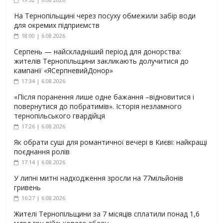
На Тернопільщині через посуху обмежили забір води
для окремих підприємств
18:00 | 6.08.2026
Серпень — найскладніший період для донорства:
жителів Тернопільщини закликають долучитися до
кампанії «ЯСерпневийДонор»
17:34 | 6.08.2026
«Після поранення лише одне бажання –відновитися і
повернутися до побратимів». Історія незламного
тернопільського гвардійця
17:26 | 6.08.2026
Як обрати суші для романтичної вечері в Києві: найкращі
поєднання ролів
17:14 | 6.08.2026
У липні митні надходження зросли на 77мільйонів
гривень
16:27 | 6.08.2026
Жителі Тернопільщини за 7 місяців сплатили понад 1,6