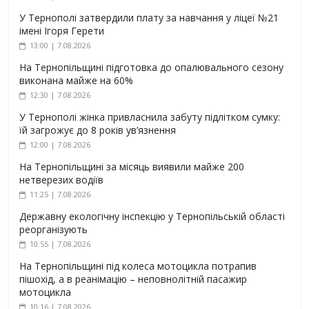
У Тернополі затвердили плату за навчання у ліцеї №21
імені Ігоря Герети
13:00 | 7.08.2026
На Тернопільщині підготовка до опалювального сезону
виконана майже на 60%
12:30 | 7.08.2026
У Тернополі жінка привласнила забуту підлітком сумку:
їй загрожує до 8 років ув’язнення
12:00 | 7.08.2026
На Тернопільщині за місяць виявили майже 200
нетверезих водіїв
11:25 | 7.08.2026
Державну екологічну інспекцію у Тернопільській області
реорганізують
10:55 | 7.08.2026
На Тернопільщині під колеса мотоцикла потрапив
пішохід, а в реанімацію – неповнолітній пасажир
мотоцикла
10:16 | 7.08.2026