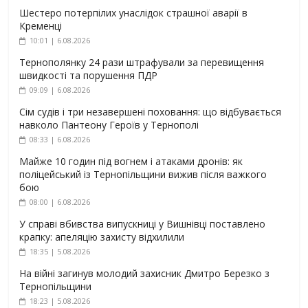
Шестеро потерпілих унаслідок страшної аварії в
Кременці
10:01 | 6.08.2026
Тернополянку 24 рази штрафували за перевищення
швидкості та порушення ПДР
09:09 | 6.08.2026
Сім судів і три незавершені поховання: що відбувається
навколо Пантеону Героїв у Тернополі
08:33 | 6.08.2026
Майже 10 годин під вогнем і атаками дронів: як
поліцейський із Тернопільщини вижив після важкого
бою
08:00 | 6.08.2026
У справі вбивства випускниці у Вишнівці поставлено
крапку: апеляцію захисту відхилили
18:35 | 5.08.2026
На війні загинув молодий захисник Дмитро Березко з
Тернопільщини
18:23 | 5.08.2026