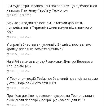
Сім судів і три незавершені поховання: що відбувається
навколо Пантеону Героїв у Тернополі
08:33 | 6.08.2026
Майже 10 годин під вогнем і атаками дронів: як
поліцейський із Тернопільщини вижив після важкого
бою
08:00 | 6.08.2026
У справі вбивства випускниці у Вишнівці поставлено
крапку: апеляцію захисту відхилили
18:35 | 5.08.2026
На війні загинув молодий захисник Дмитро Березко з
Тернопільщини
18:23 | 5.08.2026
У Тернополі водій Tesla, позбавлений прав, сів за кермо
у стані наркотичного сп’яніння
18:00 | 5.08.2026
Протікав дах і не працювали душові: на Тернопільщині
лише після перевірки покращили умови для ВПО
17:22 | 5.08.2026