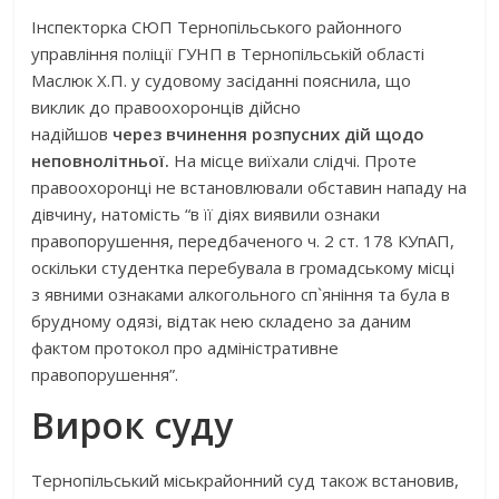
Інспекторка СЮП Тернопільського районного
управління поліції ГУНП в Тернопільській області
Маслюк Х.П. у судовому засіданні пояснила, що
виклик до правоохоронців дійсно
надійшов
через вчинення розпусних дій щодо
неповнолітньої.
На місце виїхали слідчі. Проте
правоохоронці не встановлювали обставин нападу на
дівчину, натомість “в її діях виявили ознаки
правопорушення, передбаченого ч. 2 ст. 178 КУпАП,
оскільки студентка перебувала в громадському місці
з явними ознаками алкогольного сп`яніння та була в
брудному одязі, відтак нею складено за даним
фактом протокол про адміністративне
правопорушення”.
Вирок суду
Тернопільський міськрайонний суд також встановив,