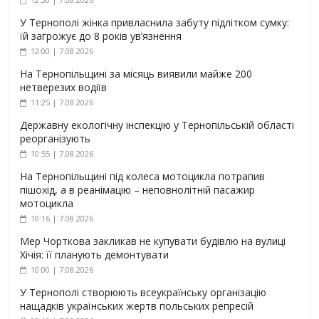
У Тернополі жінка привласнила забуту підлітком сумку:
їй загрожує до 8 років ув’язнення
12:00 | 7.08.2026
На Тернопільщині за місяць виявили майже 200
нетверезих водіїв
11:25 | 7.08.2026
Державну екологічну інспекцію у Тернопільській області
реорганізують
10:55 | 7.08.2026
На Тернопільщині під колеса мотоцикла потрапив
пішохід, а в реанімацію – неповнолітній пасажир
мотоцикла
10:16 | 7.08.2026
Мер Чорткова закликав не купувати будівлю на вулиці
Хічія: її планують демонтувати
10:00 | 7.08.2026
У Тернополі створюють всеукраїнську організацію
нащадків українських жертв польських репресій