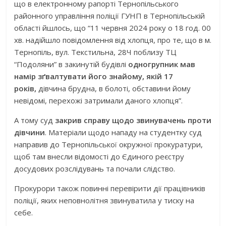
що в електронному рапорті Тернопільського
районного управління поліції ГУНП в Тернопільській
області йшлось, що “11 червня 2024 року о 18 год. 00
хв. надійшло повідомлення від хлопця, про те, що в м.
Тернопіль, вул. Текстильна, 28Ч поблизу ТЦ
“Подоляни” в закинутій будівлі
одногрупник мав
намір зґвалтувати його знайому, якій 17
років,
дівчина брудна, в болоті, обставини йому
невідомі, перехожі затримали даного хлопця”.
А тому суд
закрив справу щодо звинувачень проти
дівчини
. Матеріали щодо нападу на студентку суд
направив до Тернопільської окружної прокуратури,
щоб там внесли відомості до Єдиного реєстру
досудових розслідувань та почали слідство.
Прокурори також повинні перевірити дії працівників
поліції, яких неповнолітня звинуватила у тиску на
себе.