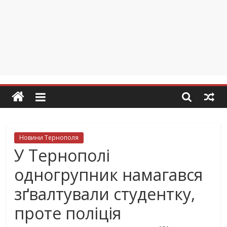
Новини Тернополя
У Тернополі
одногрупник намагався
зґвалтували студентку,
проте поліція