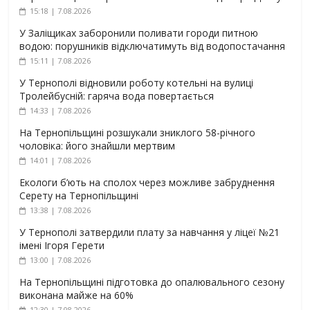
15:18 | 7.08.2026
У Заліщиках заборонили поливати городи питною
водою: порушників відключатимуть від водопостачання
15:11 | 7.08.2026
У Тернополі відновили роботу котельні на вулиці
Тролейбусній: гаряча вода повертається
14:33 | 7.08.2026
На Тернопільщині розшукали зниклого 58-річного
чоловіка: його знайшли мертвим
14:01 | 7.08.2026
Екологи б’ють на сполох через можливе забруднення
Серету на Тернопільщині
13:38 | 7.08.2026
У Тернополі затвердили плату за навчання у ліцеї №21
імені Ігоря Герети
13:00 | 7.08.2026
На Тернопільщині підготовка до опалювального сезону
виконана майже на 60%
12:30 | 7.08.2026