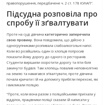
правопорушення, передбачене ч. 2 ст. 178 КУпАП”.
Підсудна розповіла про
спробу її зґвалтувати
Проте на суді дівчина
категорично заперечила
свою провину.
Вона повідомила, що дійсно з
одногрупниками розпивала слабоалкогольні напої.
Коли всі розійшлись один із хлопців попросив
показати йому дорогу до одного із ресторанів.
Студенти вирішили скоротити дорогу та піти біля
закинутої будівлі. Там хлопець повалив неповнолітню
на землю та намагався зґвалтувати, проте дівчина
почала кричати і їй на допомогу прибігли перехожі, які
і викликали поліцію.
“Проте, коли вона разом з поліцейськими приїхала у
відділок, працівники поліції сказали їй написати у