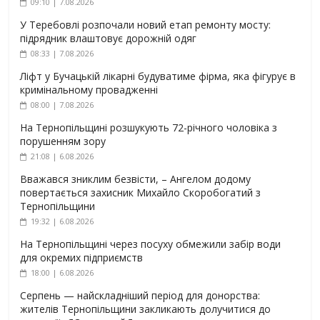
09:10 | 7.08.2026
У Теребовлі розпочали новий етап ремонту мосту:
підрядник влаштовує дорожній одяг
08:33 | 7.08.2026
Ліфт у Бучацькій лікарні будуватиме фірма, яка фігурує в
кримінальному провадженні
08:00 | 7.08.2026
На Тернопільщині розшукують 72-річного чоловіка з
порушенням зору
21:08 | 6.08.2026
Вважався зниклим безвісти, – Ангелом додому
повертається захисник Михайло Скоробогатий з
Тернопільщини
19:32 | 6.08.2026
На Тернопільщині через посуху обмежили забір води
для окремих підприємств
18:00 | 6.08.2026
Серпень — найскладніший період для донорства:
жителів Тернопільщини закликають долучитися до