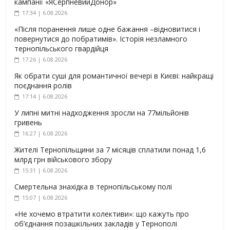
кампанії «ЯСерпневийДонор»
17:34 | 6.08.2026
«Після поранення лише одне бажання –відновитися і
повернутися до побратимів». Історія незламного
тернопільського гвардійця
17:26 | 6.08.2026
Як обрати суші для романтичної вечері в Києві: найкращі
поєднання ролів
17:14 | 6.08.2026
У липні митні надходження зросли на 77мільйонів
гривень
16:27 | 6.08.2026
Жителі Тернопільщини за 7 місяців сплатили понад 1,6
млрд грн військового збору
15:31 | 6.08.2026
Смертельна знахідка в тернопільському полі
15:07 | 6.08.2026
«Не хочемо втратити колективи»: що кажуть про
об’єднання позашкільних закладів у Тернополі