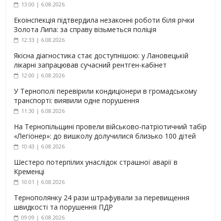
13:00 | 6.08.2026
Екоінспекція підтвердила незаконні роботи біля річки
Золота Липа: за справу візьметься поліція
12:33 | 6.08.2026
Якісна діагностика стає доступнішою: у Лановецькій
лікарні запрацював сучасний рентген-кабінет
12:00 | 6.08.2026
У Тернополі перевірили кондиціонери в громадському
транспорті: виявили одне порушення
11:30 | 6.08.2026
На Тернопільщині провели військово-патріотичний табір
«Легіонер»: до вишколу долучилися близько 100 дітей
10:43 | 6.08.2026
Шестеро потерпілих унаслідок страшної аварії в
Кременці
10:01 | 6.08.2026
Тернополянку 24 рази штрафували за перевищення
швидкості та порушення ПДР
09:09 | 6.08.2026