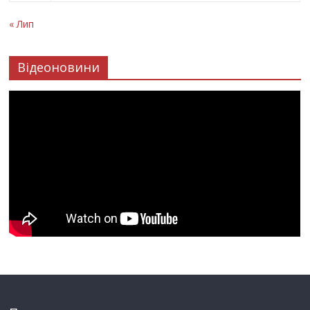
« Лип
Відеоновини