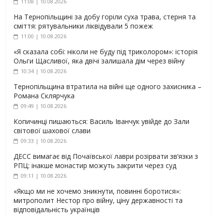
11:08 | 10.08.2026
На Тернопільщині за добу горіли суха трава, стерня та
сміття: рятувальники ліквідували 5 пожеж
11:00 | 10.08.2026
«Я сказала собі: ніколи не буду під триколором»: історія
Ольги Щасливої, яка двічі залишала дім через війну
10:34 | 10.08.2026
Тернопільщина втратила на війні ще одного захисника –
Романа Склярчука
09:49 | 10.08.2026
Копичинці пишаються: Василь Іванчук увійде до Зали
світової шахової слави
09:33 | 10.08.2026
ДЕСС вимагає від Почаївської лаври розірвати зв’язки з
РПЦ: інакше монастир можуть закрити через суд
09:11 | 10.08.2026
«Якщо ми не хочемо зникнути, повинні боротися»:
митрополит Нестор про війну, ціну державності та
відповідальність українців