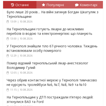
Останні
Популярні
Коментарі
Було лише 20 років… На війні загинув Богдан Шкатуляк з
Тернопільщини
13:09 | 10.08.2026
На Тернопільщині готують лікарні до можливих
перебоїв із водою та електроенергією: що планують
13:00 | 10.08.2026
У Тернополі знайшли тіло 67-річного чоловіка. Тиждень
встановлювали особу померлого
12:29 | 10.08.2026
Помер відомий тернопільський лікар-анестезіолог
Володимир Гулий
12:05 | 10.08.2026
Через обрив контактної мережі у Тернополі тимчасово
не курсують тролейбуси №6, №7, №8, №9 та №10
11:15 | 10.08.2026
На Тернопільщині у ДТП постраждали п’ятеро людей:
зіткнулися ВАЗ та Ford