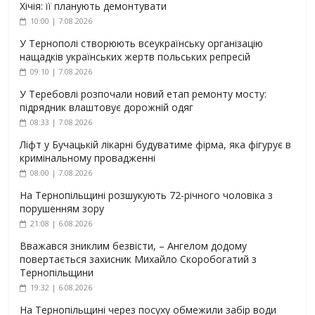
Хічія: її планують демонтувати
10:00 | 7.08.2026
У Тернополі створюють всеукраїнську організацію
нащадків українських жертв польських репресій
09:10 | 7.08.2026
У Теребовлі розпочали новий етап ремонту мосту:
підрядник влаштовує дорожній одяг
08:33 | 7.08.2026
Ліфт у Бучацькій лікарні будуватиме фірма, яка фігурує в
кримінальному провадженні
08:00 | 7.08.2026
На Тернопільщині розшукують 72-річного чоловіка з
порушенням зору
21:08 | 6.08.2026
Вважався зниклим безвісти, – Ангелом додому
повертається захисник Михайло Скоробогатий з
Тернопільщини
19:32 | 6.08.2026
На Тернопільщині через посуху обмежили забір води