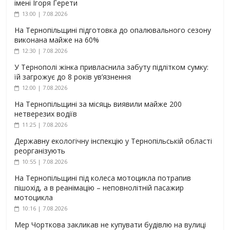
імені Ігоря Герети
13:00 | 7.08.2026
На Тернопільщині підготовка до опалювального сезону
виконана майже на 60%
12:30 | 7.08.2026
У Тернополі жінка привласнила забуту підлітком сумку:
їй загрожує до 8 років ув’язнення
12:00 | 7.08.2026
На Тернопільщині за місяць виявили майже 200
нетверезих водіїв
11:25 | 7.08.2026
Державну екологічну інспекцію у Тернопільській області
реорганізують
10:55 | 7.08.2026
На Тернопільщині під колеса мотоцикла потрапив
пішохід, а в реанімацію – неповнолітній пасажир
мотоцикла
10:16 | 7.08.2026
Мер Чорткова закликав не купувати будівлю на вулиці