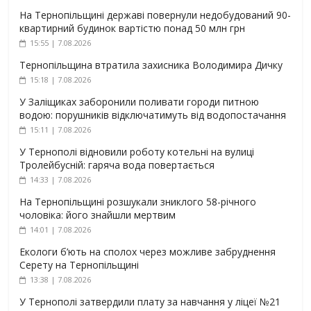
На Тернопільщині державі повернули недобудований 90-
квартирний будинок вартістю понад 50 млн грн
15:55 | 7.08.2026
Тернопільщина втратила захисника Володимира Дичку
15:18 | 7.08.2026
У Заліщиках заборонили поливати городи питною
водою: порушників відключатимуть від водопостачання
15:11 | 7.08.2026
У Тернополі відновили роботу котельні на вулиці
Тролейбусній: гаряча вода повертається
14:33 | 7.08.2026
На Тернопільщині розшукали зниклого 58-річного
чоловіка: його знайшли мертвим
14:01 | 7.08.2026
Екологи б’ють на сполох через можливе забруднення
Серету на Тернопільщині
13:38 | 7.08.2026
У Тернополі затвердили плату за навчання у ліцеї №21