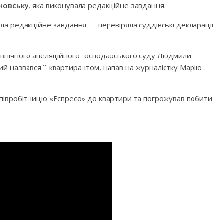
новську
, яка виконувала редакційне завдання.
ала редакційне завдання — перевіряла суддівські декларації
івнічного апеляційного господарського суду Людмили
ий назвався її квартирантом, напав на журналістку Марію
и співробітницю «Еспресо» до квартири та погрожував побити