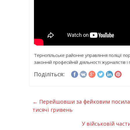
Тернопільське районне управління поліції 
законній професійній діяльності журналістів і
Поділіться:
←
Перейшовши за фейковим посилан
тисячі гривень
У військовій час