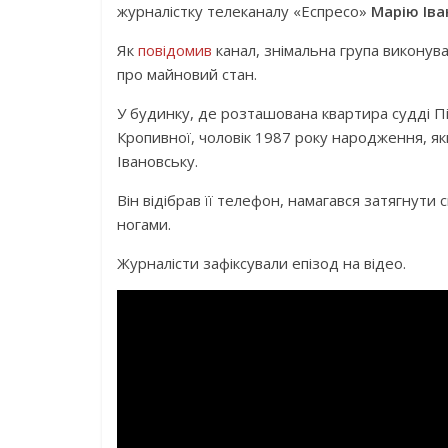
журналістку телеканалу «Еспресо»
Марію Іва
Як
повідомив
канал, знімальна група виконув
про майновий стан.
У будинку, де розташована квартира судді П
Кропивної, чоловік 1987 року народження, як
Івановську.
Він відібрав її телефон, намагався затягнут
ногами.
Журналісти зафіксували епізод на відео.