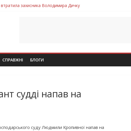
 втратила захисника Володимира Дичку
лим безвісти, – Ангелом додому повертається захисник Михайло
ув молодий захисник Дмитро Березко з Тернопільщини
 втратила захисника Володимира Вельму
втратила молодого захисника Андрія Іскоростенського
СПРАВЖНІ
БЛОГИ
нт судді напав на
господарського суду Людмили Кропивної напав на