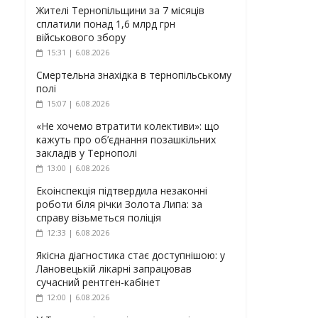
Жителі Тернопільщини за 7 місяців
сплатили понад 1,6 млрд грн
військового збору
15:31 | 6.08.2026
Смертельна знахідка в тернопільському
полі
15:07 | 6.08.2026
«Не хочемо втратити колективи»: що
кажуть про об’єднання позашкільних
закладів у Тернополі
13:00 | 6.08.2026
Екоінспекція підтвердила незаконні
роботи біля річки Золота Липа: за
справу візьметься поліція
12:33 | 6.08.2026
Якісна діагностика стає доступнішою: у
Лановецькій лікарні запрацював
сучасний рентген-кабінет
12:00 | 6.08.2026