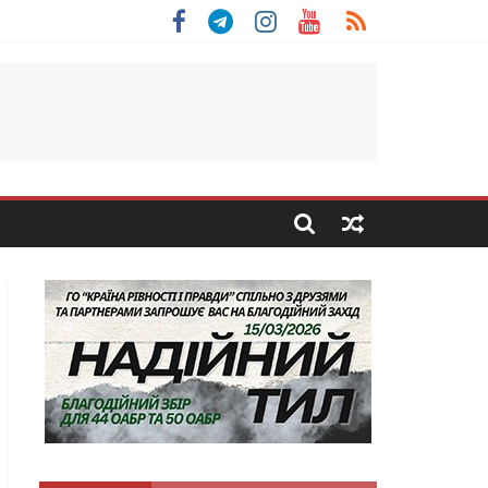
 Скоробогатий з Тернопільщини