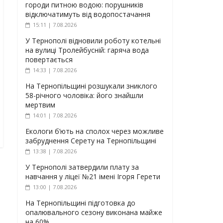
городи питною водою: порушників
відключатимуть від водопостачання
15:11 | 7.08.2026
У Тернополі відновили роботу котельні
на вулиці Тролейбусній: гаряча вода
повертається
14:33 | 7.08.2026
На Тернопільщині розшукали зниклого
58-річного чоловіка: його знайшли
мертвим
14:01 | 7.08.2026
Екологи б’ють на сполох через можливе
забруднення Серету на Тернопільщині
13:38 | 7.08.2026
У Тернополі затвердили плату за
навчання у ліцеї №21 імені Ігоря Герети
13:00 | 7.08.2026
На Тернопільщині підготовка до
опалювального сезону виконана майже
на 60%