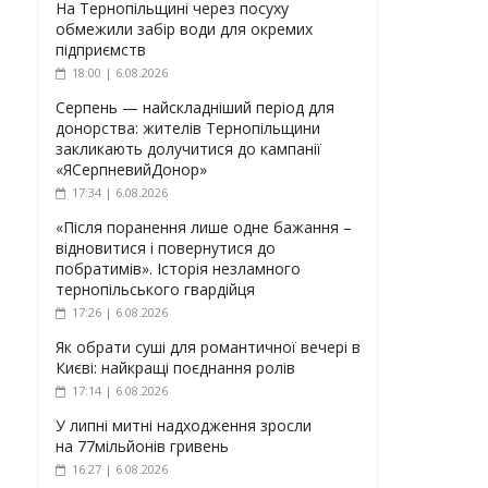
На Тернопільщині через посуху
обмежили забір води для окремих
підприємств
18:00 | 6.08.2026
Серпень — найскладніший період для
донорства: жителів Тернопільщини
закликають долучитися до кампанії
«ЯСерпневийДонор»
17:34 | 6.08.2026
«Після поранення лише одне бажання –
відновитися і повернутися до
побратимів». Історія незламного
тернопільського гвардійця
17:26 | 6.08.2026
Як обрати суші для романтичної вечері в
Києві: найкращі поєднання ролів
17:14 | 6.08.2026
У липні митні надходження зросли
на 77мільйонів гривень
16:27 | 6.08.2026