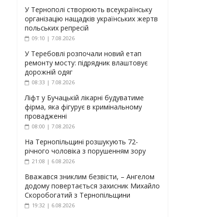
У Тернополі створюють всеукраїнську
організацію нащадків українських жертв
польських репресій
09:10 | 7.08.2026
У Теребовлі розпочали новий етап
ремонту мосту: підрядник влаштовує
дорожній одяг
08:33 | 7.08.2026
Ліфт у Бучацькій лікарні будуватиме
фірма, яка фігурує в кримінальному
провадженні
08:00 | 7.08.2026
На Тернопільщині розшукують 72-
річного чоловіка з порушенням зору
21:08 | 6.08.2026
Вважався зниклим безвісти, – Ангелом
додому повертається захисник Михайло
Скоробогатий з Тернопільщини
19:32 | 6.08.2026