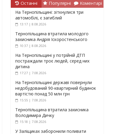
Останні
Популярні
Коментарі
На Тернопільщині: зіткнулися три
автомобілі, є загиблий
13:17 | 8.08.2026
Тернопільщина втратила молодого
захисника Андрія Іскоростенського
10:37 | 8.08.2026
На Тернопільщині у потрійній ДТП
постраждали троє людей, серед них
дитина
17:27 | 7.08.2026
На Тернопільщині державі повернули
недобудований 90-квартирний будинок
вартістю понад 50 млн грн
15:55 | 7.08.2026
Тернопільщина втратила захисника
Володимира Дичку
15:18 | 7.08.2026
У Заліщиках заборонили поливати