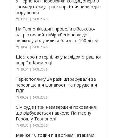
У Тернополі перевірили кондиціонери в
громадському транспорті: виявили одне
порушення
11:30 | 6.08.2026
На Тернопільщині провели військово-
патріотичний табір «Легіонер»: до
вишколу долучилися близько 100 дітей
10:43 | 6.08.2026
Шестеро потерпілих унаслідок страшної
аварії в Кременці
10:01 | 6.08.2026
Тернополянку 24 рази штрафували за
перевищення швидкості та порушення
ПДР
09:09 | 6.08.2026
Сім судів і три незавершені поховання:
що відбувається навколо Пантеону
Героїв у Тернополі
08:33 | 6.08.2026
Майже 10 годин під вогнем і атаками