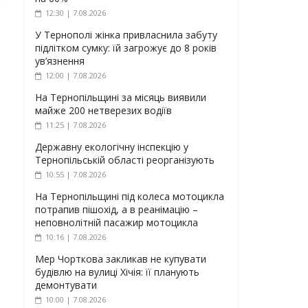
12:30 | 7.08.2026
У Тернополі жінка привласнила забуту
підлітком сумку: їй загрожує до 8 років
ув’язнення
12:00 | 7.08.2026
На Тернопільщині за місяць виявили
майже 200 нетверезих водіїв
11:25 | 7.08.2026
Державну екологічну інспекцію у
Тернопільській області реорганізують
10:55 | 7.08.2026
На Тернопільщині під колеса мотоцикла
потрапив пішохід, а в реанімацію –
неповнолітній пасажир мотоцикла
10:16 | 7.08.2026
Мер Чорткова закликав не купувати
будівлю на вулиці Хічія: її планують
демонтувати
10:00 | 7.08.2026