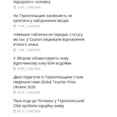
підозрілого чоловіка
12:00 | 5.08.2026
На Тернопільщині закликають не
купатися у заборонених місцях
11:30 | 5.08.2026
«Нинішня табличка не передає статусу
міста»: у Скалаті ініціювали відновлення
в’їзного знака
11:00 | 5.08.2026
У Зборові облаштовують нову
відпочинкову зону біля водойми
10:30 | 5.08.2026
Двоє педагогів із Тернопільщини стали
півфіналістами Global Teacher Prize
Ukraine 2026
09:55 | 5.08.2026
Піша хода до Почаєва: у Тернопільській
ОВА зробили офіційну заяву
09:11 | 5.08.2026