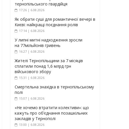
тернопільського гвардійця
17:26 | 6.08.2026
Як обрати суші для романтичної вечері в
Києві: найкращі поєднання ролів
17:14 | 6.08.2026
У липні митні надходження зросли
на 77мільйонів гривень
16:27 | 6.08.2026
Жителі Тернопільщини за 7 місяців
сплатили понад 1,6 млрд грн
військового збору
15:31 | 6.08.2026
Смертельна знахідка в тернопільському
полі
15:07 | 6.08.2026
«Не хочемо втратити колективи»: що
кажуть про об’єднання позашкільних
закладів у Тернополі
13:00 | 6.08.2026