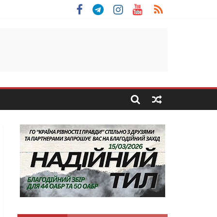
 Скоробогатий з Тернопільщини