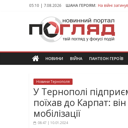
Skip
05:10 | 7.08.2026
ШАНА ГЕРОЯМ:
На війні загин
to
Тернопільщина
content
ПОГЛЯД
Захисник з Тер
Тернопільщина 
Вважався зник
Новини
Тернополя.
Тернопільські
новини
НОВИНИ
ВІЙНА
ПАНТЕОН ГЕРОЇВ
та
події
Новини Тернополя
У Тернополі підприє
поїхав до Карпат: він
мобілізації
08:47 | 10.01.2024