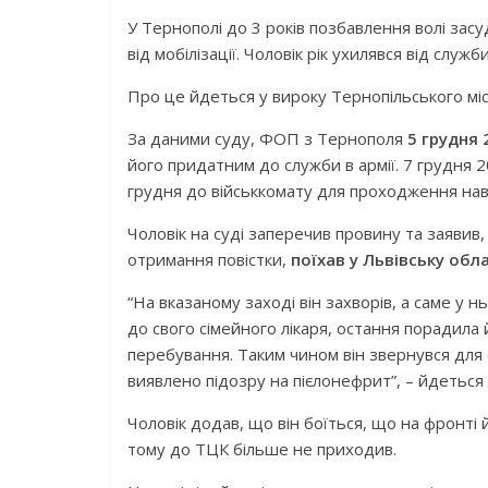
У Тернополі до 3 років позбавлення волі засу
від мобілізації. Чоловік рік ухилявся від служб
Про це йдеться у вироку Тернопільського міс
За даними суду, ФОП з Тернополя
5 грудня 
його придатним до служби в армії. 7 грудня 2
грудня до військкомату для проходження на
Чоловік на суді заперечив провину та заявив,
отримання повістки,
поїхав у Львівську обл
“На вказаному заході він захворів, а саме у 
до свого сімейного лікаря, остання порадил
перебування. Таким чином він звернувся для
виявлено підозру на пієлонефрит”, – йдеться 
Чоловік додав, що він боїться, що на фронті 
тому до ТЦК більше не приходив.