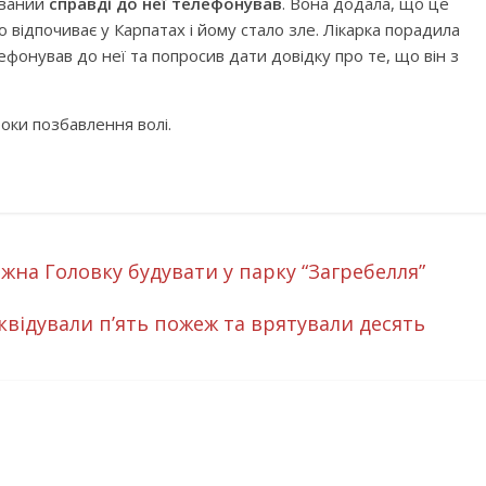
юваний
справді до неї телефонував
. Вона додала, що це
о відпочиває у Карпатах і йому стало зле. Лікарка порадила
ефонував до неї та попросив дати довідку про те, що він з
роки позбавлення волі.
жна Головку будувати у парку “Загребелля”
відували п’ять пожеж та врятували десять