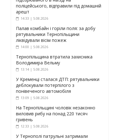
поліцейського, відправили під домашній
арешт
14:33 | 5.08.2026
Палав комбайн і горіли поля: за добу
рятувальники Тернопільщини
ліквідували вісім пожеж
14:00 | 5.08.2026
Тернопільщина втратила захисника
Володимира Вельму
13:14 | 5.08.2026
У Кременці сталася ДТП: рятувальники
деблокували потерпілого з
понівеченого автомобіля
13:09 | 5.08.2026
На Тернопільщині чоловік незаконно
виловив рибу на понад 220 тисяч
гривень
12:33 | 5.08.2026
У Тернополі патрульні затримали