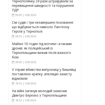
Тернополянку 24 рази штрафували за
перевищення швидкості та порушення
ПДР
09:09 | 6.08.2026
Сім судів і три незавершені поховання:
що відбувається навколо Пантеону
Героїв у Тернополі
08:33 | 6.08.2026
Майже 10 годин під вогнем і атаками
дронів: як поліцейський із
Тернопільщини вижив після важкого
бою
08:00 | 6.08.2026
У справі вбивства випускниці у Вишнівці
поставлено крапку: апеляцію захисту
відхилили
18:35 | 5.08.2026
На війні загинув молодий захисник
Дмитро Березко з Тернопільщини
18:23 | 5.08.2026