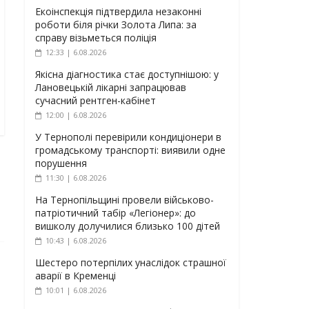
Екоінспекція підтвердила незаконні
роботи біля річки Золота Липа: за
справу візьметься поліція
12:33 | 6.08.2026
Якісна діагностика стає доступнішою: у
Лановецькій лікарні запрацював
сучасний рентген-кабінет
12:00 | 6.08.2026
У Тернополі перевірили кондиціонери в
громадському транспорті: виявили одне
порушення
11:30 | 6.08.2026
На Тернопільщині провели військово-
патріотичний табір «Легіонер»: до
вишколу долучилися близько 100 дітей
10:43 | 6.08.2026
Шестеро потерпілих унаслідок страшної
аварії в Кременці
10:01 | 6.08.2026