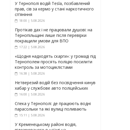
У Тернополі водій Tesla, позбавлений
прав, сів за кермо у стані наркотичного
сп’яніння
18:00 | 5.08.2026
Протікав дах і не працювали душові: на
Тернопільщині лише після перевірки
покращили умови для ВПО
17:22 | 5.08.2026
«Щодня надходять скарги»: у громаді під
Тернополем просять поліцію посилити
контроль за мотоциклістами
16:38 | 5.08.2026
Нетверезий водій без посвідчення кинув
хабар у службове авто поліцейських
16:00 | 5.08.2026
Спека у Тернополі: де працюють водні
парасольки та які вулиці поливають
15:11 | 5.08.2026
У Кременецькому районі водія,
підозрюваного в наїзді на