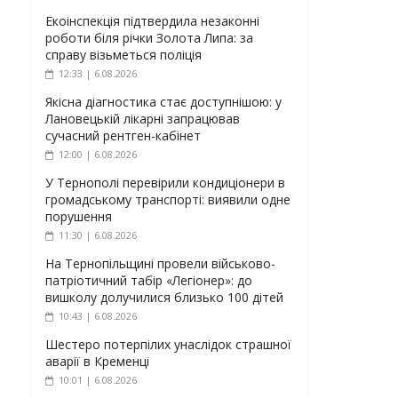
Екоінспекція підтвердила незаконні
роботи біля річки Золота Липа: за
справу візьметься поліція
12:33 | 6.08.2026
Якісна діагностика стає доступнішою: у
Лановецькій лікарні запрацював
сучасний рентген-кабінет
12:00 | 6.08.2026
У Тернополі перевірили кондиціонери в
громадському транспорті: виявили одне
порушення
11:30 | 6.08.2026
На Тернопільщині провели військово-
патріотичний табір «Легіонер»: до
вишколу долучилися близько 100 дітей
10:43 | 6.08.2026
Шестеро потерпілих унаслідок страшної
аварії в Кременці
10:01 | 6.08.2026