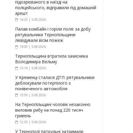
підозрюваного в наїзді на
поліцейського, відправили під домашній
арешт
14:33 | 5.08.2026
Палав комбайн і горіли поля: за добу
рятувальники Тернопільщини
ліквідували вісім пожеж
14:00 | 5.08.2026
Тернопільщина втратила захисника
Володимира Вельму
13:14 | 5.08.2026
У Кременці сталася ДТП: рятувальники
деблокували потерпілого з
понівеченого автомобіля
13:09 | 5.08.2026
На Тернопільщині чоловік незаконно
виловив рибу на понад 220 тисяч
гривень
12:33 | 5.08.2026
У Тернополі патрульні затримали