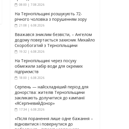
08:00 | 7.08.2026
На Тернопільщині розшукують 72-
річного чоловіка з порушенням зору
21:08 | 6.08.2026
Вважався зниклим безвісти, – Ангелом
додому повертається захисник Михайло
Скоробогатий з Тернопільщини
19:32 | 6.08.2026
На Тернопільщині через посуху
обмежили забір води для окремих
підприємств
18:00 | 6.08.2026
Серпень — найскладніший період для
донорства: жителів Тернопільщини
закликають долучитися до кампанії
«ЯСерпневийДонор»
17:34 | 6.08.2026
«Після поранення лише одне бажання –
відновитися і повернутися до