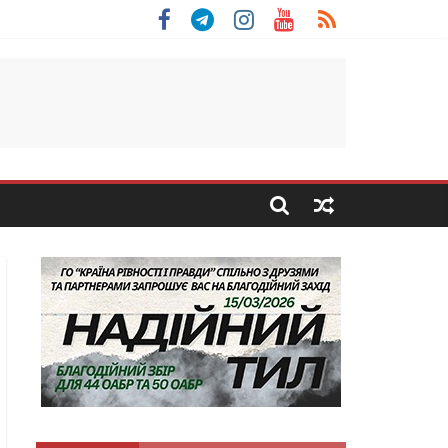
 Скоробогатий з Тернопільщини