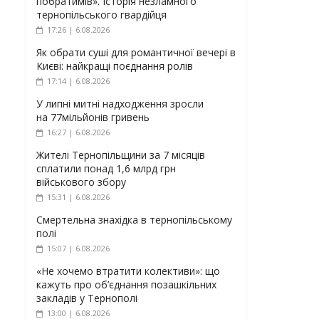
побратимів». Історія незламного
тернопільського гвардійця
17:26 | 6.08.2026
Як обрати суші для романтичної вечері в
Києві: найкращі поєднання ролів
17:14 | 6.08.2026
У липні митні надходження зросли
на 77мільйонів гривень
16:27 | 6.08.2026
Жителі Тернопільщини за 7 місяців
сплатили понад 1,6 млрд грн
військового збору
15:31 | 6.08.2026
Смертельна знахідка в тернопільському
полі
15:07 | 6.08.2026
«Не хочемо втратити колективи»: що
кажуть про об’єднання позашкільних
закладів у Тернополі
13:00 | 6.08.2026