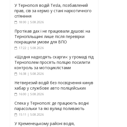
У Тернополі водій Tesla, позбавлений
прав, сів за кермо у стані наркотичного
сп’яніння
18:00 | 5.08.2026
Протікав дах і не працювали душові: на
Тернопільщині лише після перевірки
покращили умови для ВПО
17:22 | 5.08.2026
«Щодня надходять скарги»: у громаді під
Тернополем просять поліцію посилити
контроль за мотоциклістами
16:38 | 5.08.2026
Нетверезий водій без посвідчення кинув
хабар у службове авто поліцейських
16:00 | 5.08.2026
Спека у Тернополі: де працюють водні
парасольки та які вулиці поливають
15:11 | 5.08.2026
У Кременецькому районі водія,