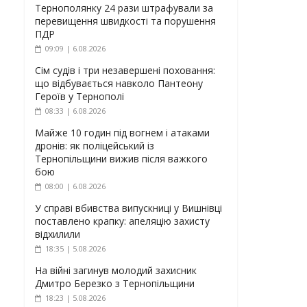
Тернополянку 24 рази штрафували за
перевищення швидкості та порушення
ПДР
09:09 | 6.08.2026
Сім судів і три незавершені поховання:
що відбувається навколо Пантеону
Героїв у Тернополі
08:33 | 6.08.2026
Майже 10 годин під вогнем і атаками
дронів: як поліцейський із
Тернопільщини вижив після важкого
бою
08:00 | 6.08.2026
У справі вбивства випускниці у Вишнівці
поставлено крапку: апеляцію захисту
відхилили
18:35 | 5.08.2026
На війні загинув молодий захисник
Дмитро Березко з Тернопільщини
18:23 | 5.08.2026