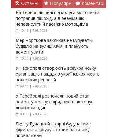
Останні
Популярні
Коментарі
На Тернопільщині під колеса мотоцикла
потрапив пішохід, а в реанімацію –
неповнолітній пасажир мотоцикла
10:16 | 7.08.2026
Мер Чорткова закликав не купувати
будівлю на вулиці Хічія: її планують
демонтувати
10:00 | 7.08.2026
У Тернополі створюють всеукраїнську
організацію нащадків українських жертв
польських репресій
09:10 | 7.08.2026
У Теребовлі розпочали новий етап
ремонту мосту: підрядник влаштовує
дорожній одяг
08:33 | 7.08.2026
Ліфт у Бучацькій лікарні будуватиме
фірма, яка фігурує в кримінальному
провадженні