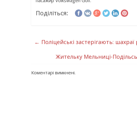
пасажир Volkswagen Golf.
Поділіться:
←
Поліцейські застерігають: шахра
Жительку Мельниці-Подільсь
Коментарі вимкнені.