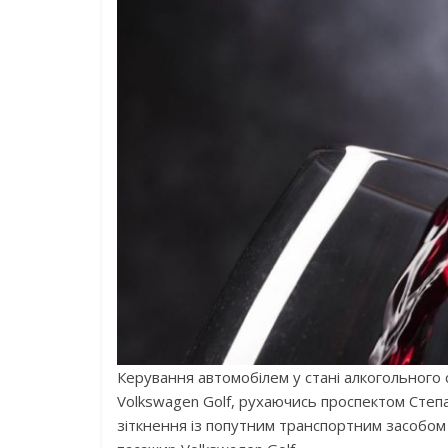
Керування автомобілем у стані алкогольного 
Volkswagen Golf, рухаючись проспектом Степа
зіткнення із попутним транспортним засобом 