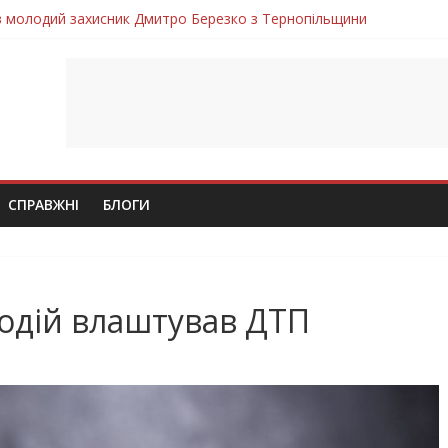
ув молодий захисник Дмитро Березко з Тернопільщини
 втратила захисника Володимира Вельму
нопільщини Петро Федів повертається до рідного дому «на щиті»
в скорботі: на щиті повертається воїн Володимир Паламарчук
лим безвісти, – Ангелом додому повертається захисник Михайло
СПРАВЖНІ
БЛОГИ
водій влаштував ДТП