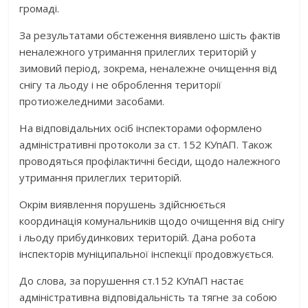
громаді.
За результатами обстеження виявлено шість фактів
неналежного утримання прилеглих територій у
зимовий період, зокрема, неналежне очищення від
снігу та льоду і не оброблення території
протиожеледними засобами.
На відповідальних осіб інспекторами оформлено
адміністративні протоколи за ст. 152 КУпАП. Також
проводяться профілактичні бесіди, щодо належного
утримання прилеглих територій.
Окрім виявлення порушень здійснюється
координація комунальників щодо очищення від снігу
і льоду прибудинкових територій. Дана робота
інспекторів муніципальної інспекції продовжується.
До слова, за порушення ст.152 КУпАП настає
адміністративна відповідальність та тягне за собою