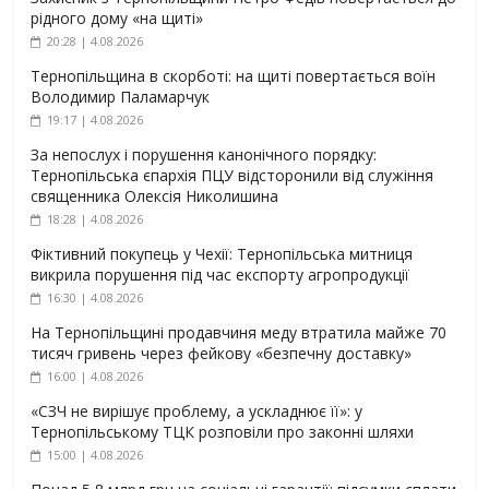
рідного дому «на щиті»
20:28 | 4.08.2026
Тернопільщина в скорботі: на щиті повертається воїн
Володимир Паламарчук
19:17 | 4.08.2026
За непослух і порушення канонічного порядку:
Тернопільська єпархія ПЦУ відсторонили від служіння
священника Олексія Николишина
18:28 | 4.08.2026
Фіктивний покупець у Чехії: Тернопільська митниця
викрила порушення під час експорту агропродукції
16:30 | 4.08.2026
На Тернопільщині продавчиня меду втратила майже 70
тисяч гривень через фейкову «безпечну доставку»
16:00 | 4.08.2026
«СЗЧ не вирішує проблему, а ускладнює її»: у
Тернопільському ТЦК розповіли про законні шляхи
15:00 | 4.08.2026