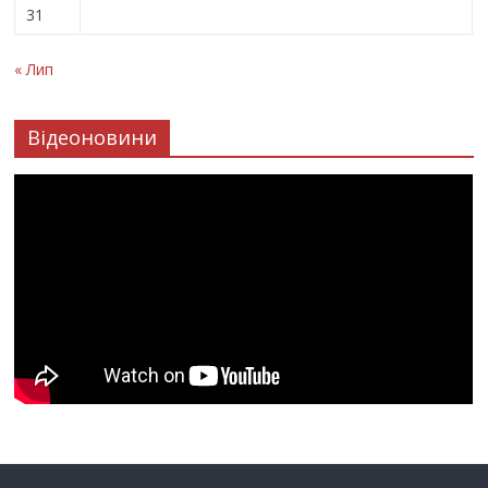
31
« Лип
Відеоновини