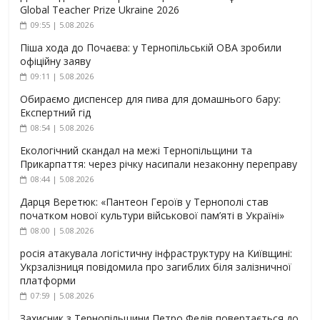
Global Teacher Prize Ukraine 2026
09:55 | 5.08.2026
Піша хода до Почаєва: у Тернопільській ОВА зробили
офіційну заяву
09:11 | 5.08.2026
Обираємо диспенсер для пива для домашнього бару:
Експертний гід
08:54 | 5.08.2026
Екологічний скандал на межі Тернопільщини та
Прикарпаття: через річку насипали незаконну переправу
08:44 | 5.08.2026
Дарця Веретюк: «Пантеон Героїв у Тернополі став
початком нової культури військової пам’яті в Україні»
08:00 | 5.08.2026
росія атакувала логістичну інфраструктуру на Київщині:
Укрзалізниця повідомила про загиблих біля залізничної
платформи
07:59 | 5.08.2026
Захисник з Тернопільщини Петро Федів повертається до