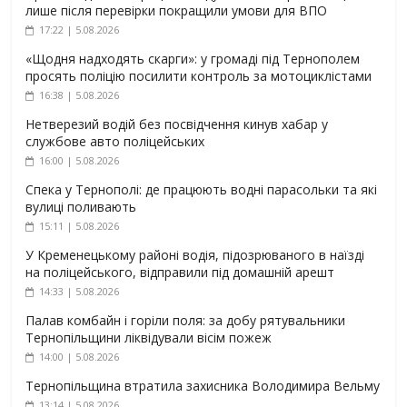
лише після перевірки покращили умови для ВПО
17:22 | 5.08.2026
«Щодня надходять скарги»: у громаді під Тернополем
просять поліцію посилити контроль за мотоциклістами
16:38 | 5.08.2026
Нетверезий водій без посвідчення кинув хабар у
службове авто поліцейських
16:00 | 5.08.2026
Спека у Тернополі: де працюють водні парасольки та які
вулиці поливають
15:11 | 5.08.2026
У Кременецькому районі водія, підозрюваного в наїзді
на поліцейського, відправили під домашній арешт
14:33 | 5.08.2026
Палав комбайн і горіли поля: за добу рятувальники
Тернопільщини ліквідували вісім пожеж
14:00 | 5.08.2026
Тернопільщина втратила захисника Володимира Вельму
13:14 | 5.08.2026