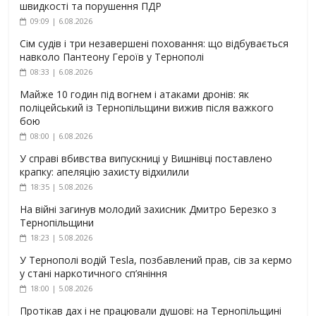
швидкості та порушення ПДР
09:09 | 6.08.2026
Сім судів і три незавершені поховання: що відбувається
навколо Пантеону Героїв у Тернополі
08:33 | 6.08.2026
Майже 10 годин під вогнем і атаками дронів: як
поліцейський із Тернопільщини вижив після важкого
бою
08:00 | 6.08.2026
У справі вбивства випускниці у Вишнівці поставлено
крапку: апеляцію захисту відхилили
18:35 | 5.08.2026
На війні загинув молодий захисник Дмитро Березко з
Тернопільщини
18:23 | 5.08.2026
У Тернополі водій Tesla, позбавлений прав, сів за кермо
у стані наркотичного сп’яніння
18:00 | 5.08.2026
Протікав дах і не працювали душові: на Тернопільщині