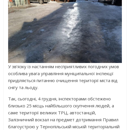
У зв’язку із настанням несприятливих погодних умов
особлива увага управління муніципальної інспекції
приділяється питанню очищення території міста від
снігу та льоду.
Так, сьогодні, 4 грудня, інспекторами обстежено
близько 25 місць найбільшого скупчення людей, а
саме території великих ТРЦ, автостанцій,
Залізничний вокзал на предмет дотримання Правил
благоустрою у Тернопільській міській територіальній