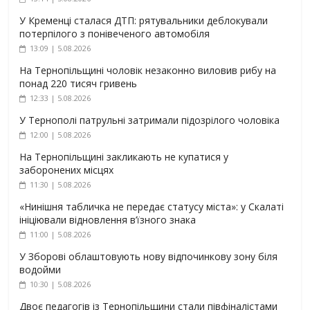
У Кременці сталася ДТП: рятувальники деблокували
потерпілого з понівеченого автомобіля
13:09 | 5.08.2026
На Тернопільщині чоловік незаконно виловив рибу на
понад 220 тисяч гривень
12:33 | 5.08.2026
У Тернополі патрульні затримали підозрілого чоловіка
12:00 | 5.08.2026
На Тернопільщині закликають не купатися у
заборонених місцях
11:30 | 5.08.2026
«Нинішня табличка не передає статусу міста»: у Скалаті
ініціювали відновлення в’їзного знака
11:00 | 5.08.2026
У Зборові облаштовують нову відпочинкову зону біля
водойми
10:30 | 5.08.2026
Двоє педагогів із Тернопільщини стали півфіналістами