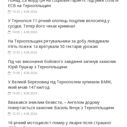
Понад 5,8 млрд грн на соціальні гарантії: підсумки сплати
ЄСВ на Тернопільщині
14:33 | 4.08.2026
У Тернополі 11-річний хлопець поцупив велосипед у
сусідки. Тепер його чекає кримінал
14:00 | 4.08.2026
На Тернопільщині рятувальники за добу ліквідували
п’ять пожеж та врятували 50 гектарів урожаю
13:33 | 4.08.2026
Під час виконання бойового завдання загинув захисник
Юрій Пушкар з Тернопільщини
13:08 | 4.08.2026
У Великій Березовиці під Тернополем зупинили BMW,
який мчав 147 км/год
13:00 | 4.08.2026
Вважався зниклим безвісти, – Ангелом додому
повертається захисник Василь Янчук з Тернопільщини
12:33 | 4.08.2026
16-річний мотоцикліст помер у лікарні після страшної