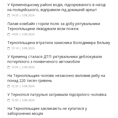
У Кременецькому районі водія, підозрюваного в наїзді
на поліцейського, відправили під домашній арешт
14:33 | 5.08.2026
Палав комбайн і горіли поля: за добу рятувальники
Тернопільщини ліквідували вісім пожеж
14:00 | 5.08.2026
Тернопільщина втратила захисника Володимира Вельму
13:14 | 5.08.2026
У Кременці сталася ДТП: рятувальники деблокували
потерпілого з понівеченого автомобіля
13:09 | 5.08.2026
На Тернопільщині чоловік незаконно виловив рибу на
понад 220 тисяч гривень
12:33 | 5.08.2026
У Тернополі патрульні затримали підозрілого чоловіка
12:00 | 5.08.2026
На Тернопільщині закликають не купатися у
заборонених місцях