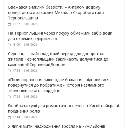
Вважався зниклим безвісти, – Ангелом додому
повертається захисник Михайло Скоробогатий з
Тернопільщини
19:32 | 6.08.2026
На Тернопільщині через посуху обмежили забір води
для окремих підприємств
18:00 | 6.08.2026
Серпень — найскладніший період для донорства:
жителів Тернопільщини закликають долучитися до
кампанії «ЯСерпневийДонор»
17:34 | 6.08.2026
«Після поранення лише одне бажання –відновитися і
повернутися до побратимів». Історія незламного
тернопільського гвардійця
17:26 | 6.08.2026
Як обрати суші для романтичної вечері в Києві: найкращі
поєднання ролів
17:14 | 6.08.2026
У липні митні надходження зросли на 77мільйонів