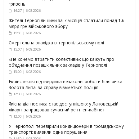
гривень
16:27 | 6.08.2026
Жителі Тернопільщини за 7 місяців сплатили понад 1,6
млрд грн військового збору
15:31 | 6.08.2026
Смертельна знахідка в тернопільському полі
15:07 | 6.08.2026
«Не хочемо втратити колективи»: що кажуть про
об’єднання позашкільних закладів у Тернополі
13:00 | 6.08.2026
Екоінспекція підтвердила незаконні роботи біля річки
Золота Липа: за справу візьметься поліція
12:33 | 6.08.2026
Якісна діагностика стає доступнішою: у Лановецькій
лікарні запрацював сучасний рентген-кабінет
12:00 | 6.08.2026
У Тернополі перевірили кондиціонери в громадському
транспорті: виявили одне порушення
11:30 | 6.08.2026