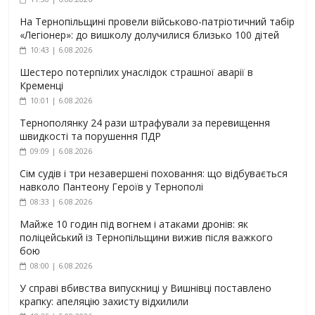
На Тернопільщині провели військово-патріотичний табір
«Легіонер»: до вишколу долучилися близько 100 дітей
10:43 | 6.08.2026
Шестеро потерпілих унаслідок страшної аварії в
Кременці
10:01 | 6.08.2026
Тернополянку 24 рази штрафували за перевищення
швидкості та порушення ПДР
09:09 | 6.08.2026
Сім судів і три незавершені поховання: що відбувається
навколо Пантеону Героїв у Тернополі
08:33 | 6.08.2026
Майже 10 годин під вогнем і атаками дронів: як
поліцейський із Тернопільщини вижив після важкого
бою
08:00 | 6.08.2026
У справі вбивства випускниці у Вишнівці поставлено
крапку: апеляцію захисту відхилили