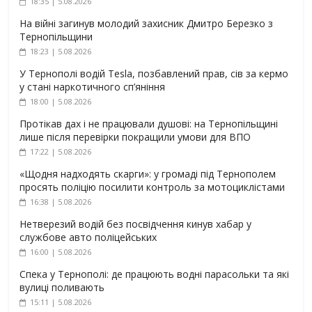
18:35 | 5.08.2026
На війні загинув молодий захисник Дмитро Березко з
Тернопільщини
18:23 | 5.08.2026
У Тернополі водій Tesla, позбавлений прав, сів за кермо
у стані наркотичного сп’яніння
18:00 | 5.08.2026
Протікав дах і не працювали душові: на Тернопільщині
лише після перевірки покращили умови для ВПО
17:22 | 5.08.2026
«Щодня надходять скарги»: у громаді під Тернополем
просять поліцію посилити контроль за мотоциклістами
16:38 | 5.08.2026
Нетверезий водій без посвідчення кинув хабар у
службове авто поліцейських
16:00 | 5.08.2026
Спека у Тернополі: де працюють водні парасольки та які
вулиці поливають
15:11 | 5.08.2026