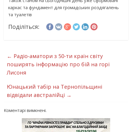
Також станом на сьогоднішні день уже сформовані
каркас та фундамент для громадських роздягалень
та туалетів
Поділіться:
←
Радіо-аматори з 50-ти країн світу
поширять інформацію про бій на горі
Лисоня
Юнацький табір на Тернопільщині
відвідали австралійці
→
Коментарі вимкнені.