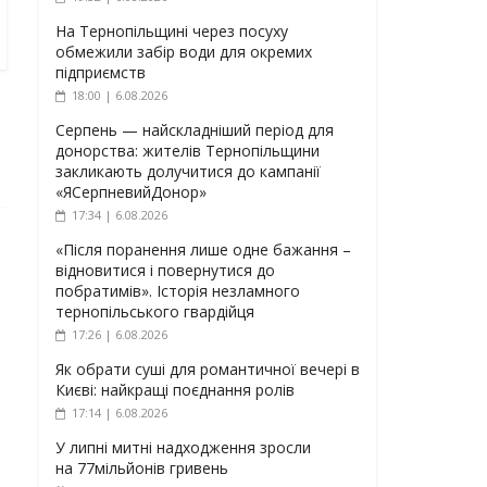
На Тернопільщині через посуху
обмежили забір води для окремих
підприємств
18:00 | 6.08.2026
Серпень — найскладніший період для
донорства: жителів Тернопільщини
закликають долучитися до кампанії
«ЯСерпневийДонор»
17:34 | 6.08.2026
«Після поранення лише одне бажання –
відновитися і повернутися до
побратимів». Історія незламного
тернопільського гвардійця
17:26 | 6.08.2026
Як обрати суші для романтичної вечері в
Києві: найкращі поєднання ролів
17:14 | 6.08.2026
У липні митні надходження зросли
на 77мільйонів гривень