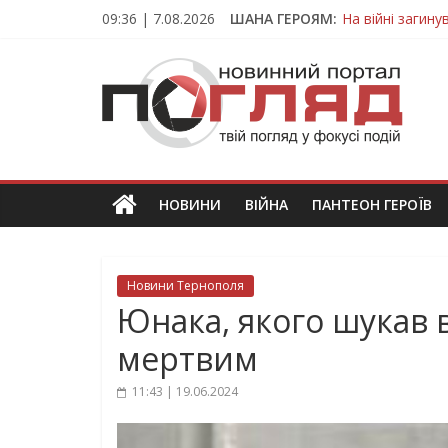
Skip
09:36 | 7.08.2026
ШАНА ГЕРОЯМ:
На війні загин
to
Тернопільщина
content
ПОГЛЯД
Захисник з Тер
Тернопільщина 
Вважався зник
Новини
Тернополя.
Тернопільські
новини
НОВИНИ
ВІЙНА
ПАНТЕОН ГЕРОЇВ
та
події
Новини Тернополя
Юнака, якого шукав 
мертвим
11:43 | 19.06.2024