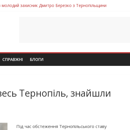
ув молодий захисник Дмитро Березко з Тернопільщини
 втратила захисника Володимира Вельму
нопільщини Петро Федів повертається до рідного дому «на щиті»
в скорботі: на щиті повертається воїн Володимир Паламарчук
лим безвісти, – Ангелом додому повертається захисник Михайло
СПРАВЖНІ
БЛОГИ
весь Тернопіль, знайшли
Під час обстеження Тернопільського ставу