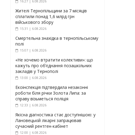
16:27 | 6.08.2026
Жителі Тернопільщини за 7 місяців
сплатили понад 1,6 млрд грн
військового збору
15:31 | 6.08.2026
Смертельна знахідка в тернопільському
полі
15:07 | 6.08.2026
«Не хочемо втратити колективи»: що
кажуть про об’єднання позашкільних
закладів у Тернополі
13:00 | 6.08.2026
Екоінспекція підтвердила незаконні
роботи біля річки Золота Липа: за
справу візьметься поліція
12:33 | 6.08.2026
Якісна діагностика стає доступнішою: у
Лановецькій лікарні запрацював
сучасний рентген-кабінет
12:00 | 6.08.2026