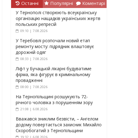
Останні
Популярні
Коментарі
У Тернополі створюють всеукраїнську
організацію нащадків українських жертв
польських репресій
09:10 | 7.08.2026
У Теребовлі розпочали новий етап
ремонту мосту: підрядник влаштовує
дорожній одяг
08:33 | 7.08.2026
Ліфт у Бучацькій лікарні будуватиме
фірма, яка фігурує в кримінальному
провадженні
08:00 | 7.08.2026
На Тернопільщині розшукують 72-
річного чоловіка з порушенням зору
21:08 | 6.08.2026
Вважався зниклим безвісти, – Ангелом
додому повертається захисник Михайло
Скоробогатий з Тернопільщини
19:32 | 6.08.2026