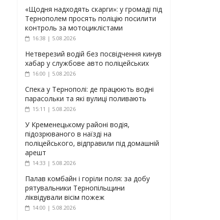
«Щодня надходять скарги»: у громаді під
Тернополем просять поліцію посилити
контроль за мотоциклістами
16:38 | 5.08.2026
Нетверезий водій без посвідчення кинув
хабар у службове авто поліцейських
16:00 | 5.08.2026
Спека у Тернополі: де працюють водні
парасольки та які вулиці поливають
15:11 | 5.08.2026
У Кременецькому районі водія,
підозрюваного в наїзді на
поліцейського, відправили під домашній
арешт
14:33 | 5.08.2026
Палав комбайн і горіли поля: за добу
рятувальники Тернопільщини
ліквідували вісім пожеж
14:00 | 5.08.2026