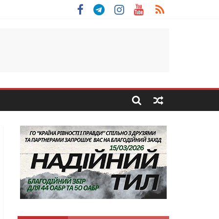
 Скоробогатий з Тернопільщини