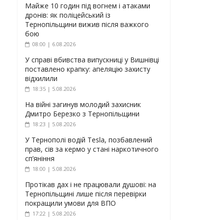
Майже 10 годин під вогнем і атаками
дронів: як поліцейський із
Тернопільщини вижив після важкого
бою
08:00 | 6.08.2026
У справі вбивства випускниці у Вишнівці
поставлено крапку: апеляцію захисту
відхилили
18:35 | 5.08.2026
На війні загинув молодий захисник
Дмитро Березко з Тернопільщини
18:23 | 5.08.2026
У Тернополі водій Tesla, позбавлений
прав, сів за кермо у стані наркотичного
сп’яніння
18:00 | 5.08.2026
Протікав дах і не працювали душові: на
Тернопільщині лише після перевірки
покращили умови для ВПО
17:22 | 5.08.2026