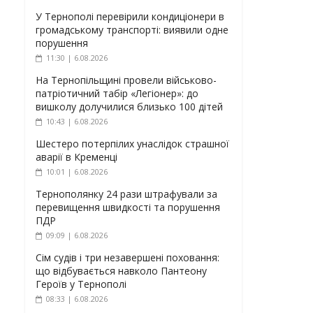
У Тернополі перевірили кондиціонери в
громадському транспорті: виявили одне
порушення
11:30 | 6.08.2026
На Тернопільщині провели військово-
патріотичний табір «Легіонер»: до
вишколу долучилися близько 100 дітей
10:43 | 6.08.2026
Шестеро потерпілих унаслідок страшної
аварії в Кременці
10:01 | 6.08.2026
Тернополянку 24 рази штрафували за
перевищення швидкості та порушення
ПДР
09:09 | 6.08.2026
Сім судів і три незавершені поховання:
що відбувається навколо Пантеону
Героїв у Тернополі
08:33 | 6.08.2026