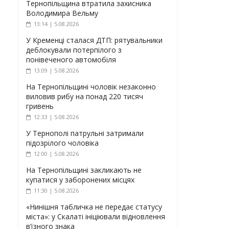
Тернопільщина втратила захисника
Володимира Вельму
13:14 | 5.08.2026
У Кременці сталася ДТП: рятувальники
деблокували потерпілого з
понівеченого автомобіля
13:09 | 5.08.2026
На Тернопільщині чоловік незаконно
виловив рибу на понад 220 тисяч
гривень
12:33 | 5.08.2026
У Тернополі патрульні затримали
підозрілого чоловіка
12:00 | 5.08.2026
На Тернопільщині закликають не
купатися у заборонених місцях
11:30 | 5.08.2026
«Нинішня табличка не передає статусу
міста»: у Скалаті ініціювали відновлення
в’їзного знака